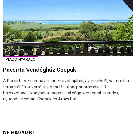
KIADÓ NYARALÓ
Pacsirta Vendégház Csopak
A Pacsirta Vendégház minden szobájából, az erkélyről, valamint a
teraszról és udvarról is pazar Balatoni panorámával, 3
hálószobával, konyhával, nappalival várja vendégeit csendes,
nyugodt utcában, Csopak és Arács hat ...
NE HAGYD KI