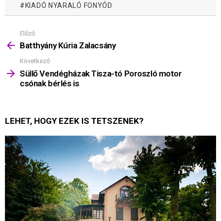
KIADÓ NYARALÓ FONYÓD
Előző
Mutass
többet
Batthyány Kúria Zalacsány
Következő
Süllő Vendégházak Tisza-tó Poroszló motor
csónak bérlés is
LEHET, HOGY EZEK IS TETSZENEK?