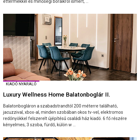
éttermekkel és minőségi boraikról ismert, ...
KIADÓ NYARALÓ
Luxury Wellness Home Balatonboglár II.
Balatonbogláron a szabadstrandtól 200 méterre található,
jacuzzival, xbox-al, minden szobában okos tv-vel, elektromos
redőnyökkel felszerelt újépítésű családi ház kiadó. 6 fő részére
kényelmes, 3 szoba, fürdő, külön w ...