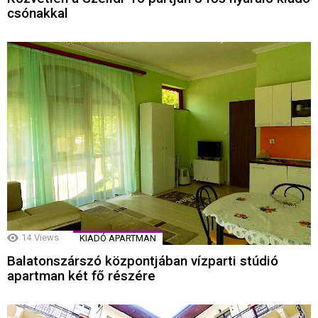
csónakkal
14
Views
KIADÓ APARTMAN
Balatonszárszó központjában vízparti stúdió
apartman két fő részére