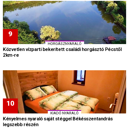
HORGÁSZNYARALÓ
Közvetlen vízparti bekerített családi horgásztó Pécstől
2km-re
KIADÓ NYARALÓ
Kényelmes nyaraló saját stéggel Békésszentandrás
legszebb részén