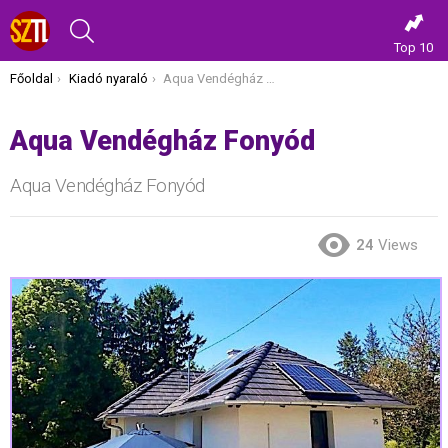
KERESÉS
Top 10
Itt vagy most:
Főoldal
Kiadó nyaraló
Aqua Vendégház Fonyód
Aqua Vendégház Fonyód
Aqua Vendégház Fonyód
24
Views