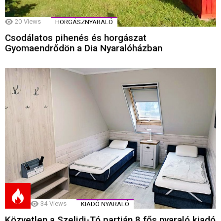
20
Views
HORGÁSZNYARALÓ
Csodálatos pihenés és horgászat
Gyomaendrődön a Dia Nyaralóházban
34
Views
KIADÓ NYARALÓ
Közvetlen a Szelidi-Tó partján 8 fős nyaraló kiadó