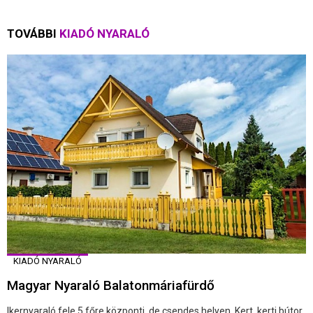
TOVÁBBI
KIADÓ NYARALÓ
KIADÓ NYARALÓ
Magyar Nyaraló Balatonmáriafürdő
Ikernyaraló fele 5 főre központi, de csendes helyen. Kert, kerti bútor,