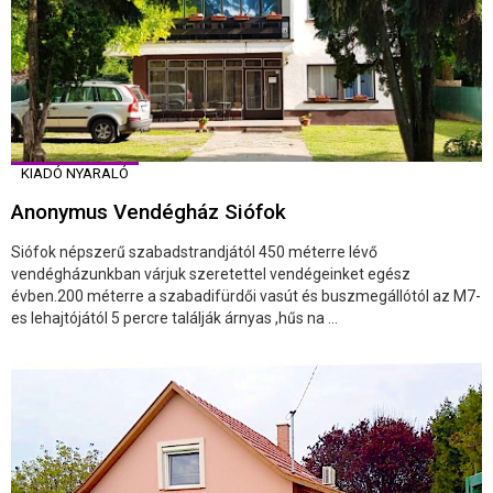
KIADÓ NYARALÓ
Anonymus Vendégház Siófok
Siófok népszerű szabadstrandjától 450 méterre lévő
vendégházunkban várjuk szeretettel vendégeinket egész
évben.200 méterre a szabadifürdői vasút és buszmegállótól az M7-
es lehajtójától 5 percre találják árnyas ,hűs na ...