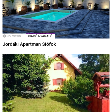
39
Views
KIADÓ NYARALÓ
Jordáki Apartman Siófok