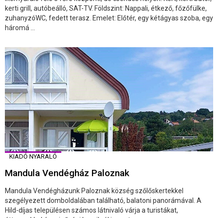
kerti grill, autóbeálló, SAT-TV. Földszint: Nappali, étkező, főzőfülke,
zuhanyzóWC, fedett terasz. Emelet: Előtér, egy kétágyas szoba, egy
háromá ...
KIADÓ NYARALÓ
Mandula Vendégház Paloznak
Mandula Vendégházunk Paloznak község szőlőskertekkel
szegélyezett domboldalában található, balatoni panorámával. A
Hild-díjas településen számos látnivaló várja a turistákat,