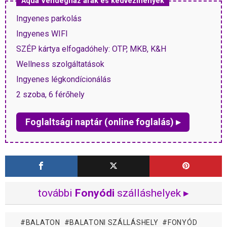
Aqua Vendégház árak és kedvezmények
Ingyenes parkolás
Ingyenes WIFI
SZÉP kártya elfogadóhely: OTP, MKB, K&H
Wellness szolgáltatások
Ingyenes légkondícionálás
2 szoba, 6 férőhely
Foglaltsági naptár (online foglalás) ▸
további
Fonyódi
szálláshelyek ▸
BALATON
BALATONI SZÁLLÁSHELY
FONYÓD