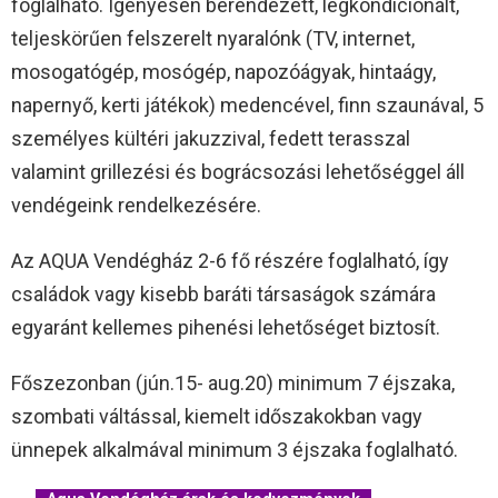
foglalható. Igényesen berendezett, légkondicionált,
teljeskörűen felszerelt nyaralónk (TV, internet,
mosogatógép, mosógép, napozóágyak, hintaágy,
napernyő, kerti játékok) medencével, finn szaunával, 5
személyes kültéri jakuzzival, fedett terasszal
valamint grillezési és bográcsozási lehetőséggel áll
vendégeink rendelkezésére.
Az AQUA Vendégház 2-6 fő részére foglalható, így
családok vagy kisebb baráti társaságok számára
egyaránt kellemes pihenési lehetőséget biztosít.
Főszezonban (jún.15- aug.20) minimum 7 éjszaka,
szombati váltással, kiemelt időszakokban vagy
ünnepek alkalmával minimum 3 éjszaka foglalható.