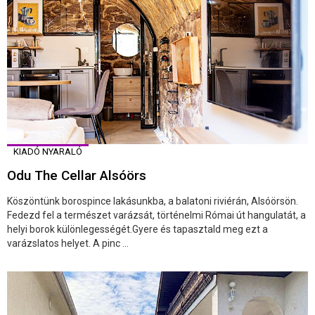
KIADÓ NYARALÓ
Odu The Cellar Alsóörs
Köszöntünk borospince lakásunkba, a balatoni riviérán, Alsóörsön.
Fedezd fel a természet varázsát, történelmi Római út hangulatát, a
helyi borok különlegességét.Gyere és tapasztald meg ezt a
varázslatos helyet. A pinc ...