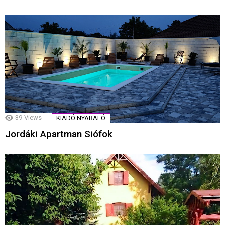
39
Views
KIADÓ NYARALÓ
Jordáki Apartman Siófok