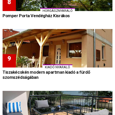
HORGÁSZNYARALÓ
Pomper Porta Vendégház Kisrákos
KIADÓ NYARALÓ
Tiszakécskén modern apartman kiadó a fürdő
szomszédságában