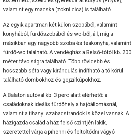
kistermetű, szelíd és gyerekbarát kutyus (Pityke),
valamint egy macska (zokni cica) is található.
Az egyik apartman két külön szobából, valamint
konyhából, fürdőszobából és wc-ből, áll, míg a
másikban egy nagyobb szoba és teakonyha, valamint
fürdő-wc található. A vendégház a Belső-tótól kb. 200
méter távolságra található. Több rövidebb és
hosszabb séta vagy kirándulás indítható a tó körül
található dombokhoz és gejzírkúpokhoz.
A Balaton autóval kb. 3 perc alatt elérhető: a
családoknak ideális fürdőhely a hajóállomásnál,
valamint a tihanyi szabadstrandok is közel vannak. A
házigazda család a ház felső szintjén lakik,
szeretettel várja a pihenni és feltöltődni vágyó