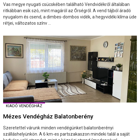
Vas megye nyugati csücskében található Vendvidékről általában
ritkábban esik szó, mint magáról az Őrségről. A vend tájból áradó
nyugalom és csend, a dimbes-dombos vidék, a hegyvidéki klíma üde
rétjei, változatos színv ...
KIADÓ VENDÉGHÁZ
Mézes Vendégház Balatonberény
Szeretettel várunk minden vendégünket balatonberényi
szálláshelyünkön. A 6 km-es partszakaszon mindeki talál a saját