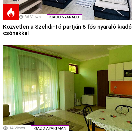
36
Views
KIADÓ NYARALÓ
Közvetlen a Szelidi-Tó partján 8 fős nyaraló kiadó
csónakkal
14
Views
KIADÓ APARTMAN