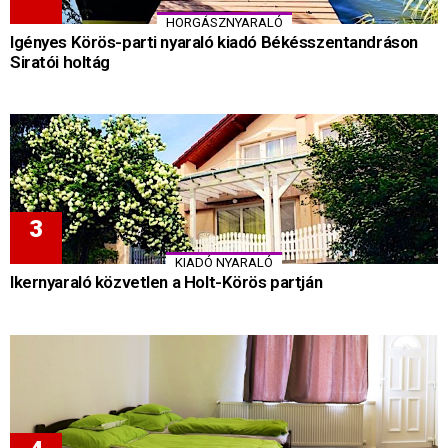
HORGÁSZNYARALÓ
Igényes Körös-parti nyaraló kiadó Békésszentandráson
Siratói holtág
KIADÓ NYARALÓ
Ikernyaraló közvetlen a Holt-Körös partján