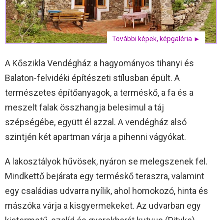
További képek, képgaléria ►
A Kőszikla Vendégház a hagyományos tihanyi és
Balaton-felvidéki építészeti stílusban épült. A
természetes építőanyagok, a terméskő, a fa és a
meszelt falak összhangja belesimul a táj
szépségébe, együtt él azzal. A vendégház alsó
szintjén két apartman várja a pihenni vágyókat.
A lakosztályok hűvösek, nyáron se melegszenek fel.
Mindkettő bejárata egy terméskő teraszra, valamint
egy családias udvarra nyílik, ahol homokozó, hinta és
mászóka várja a kisgyermekeket. Az udvarban egy