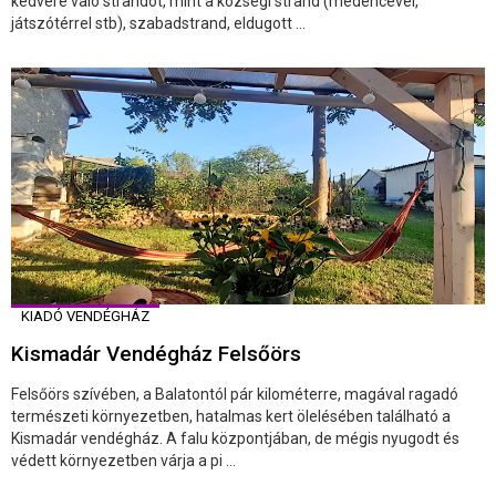
kedvére való strandot, mint a községi strand (medencével,
játszótérrel stb), szabadstrand, eldugott ...
KIADÓ VENDÉGHÁZ
Kismadár Vendégház Felsőörs
Felsőörs szívében, a Balatontól pár kilométerre, magával ragadó
természeti környezetben, hatalmas kert ölelésében található a
Kismadár vendégház. A falu központjában, de mégis nyugodt és
védett környezetben várja a pi ...