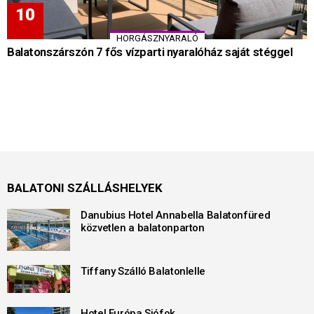
HORGÁSZNYARALÓ
Balatonszárszón 7 fős vízparti nyaralóház saját stéggel
BALATONI SZÁLLÁSHELYEK
Danubius Hotel Annabella Balatonfüred
közvetlen a balatonparton
Tiffany Szálló Balatonlelle
Hotel Európa Siófok