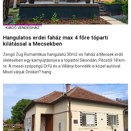
KIADÓ VENDÉGHÁZ
Hangulatos erdei faház max 4 főre tóparti
kilátással a Mecsekben
Zengő Zug Romantikus hangulatú 30m2-es faház a Mecsek erdő
ölelésében egy karnyújtásnyira a tópattól Sikondán, Pécstől 18 km-
re. A mesei szépségű Orfű és a Villányi borvidék is közel autóval.
Mivel várjuk Önöket? hang ...