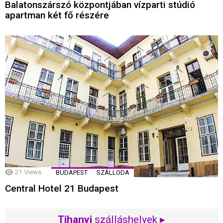
Balatonszárszó központjában vízparti stúdió
apartman két fő részére
21
Views
BUDAPEST
SZÁLLODA
Central Hotel 21 Budapest
Tihanyi
szálláshelyek ▸