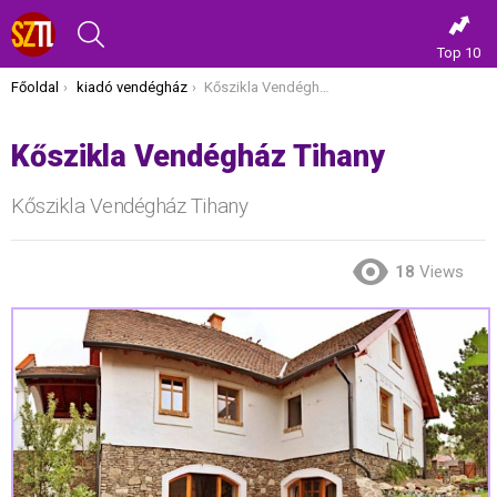
KERESÉS
Top 10
Itt vagy most:
Főoldal
kiadó vendégház
Kőszikla Vendégház Tihany
Kőszikla Vendégház Tihany
Kőszikla Vendégház Tihany
18
Views