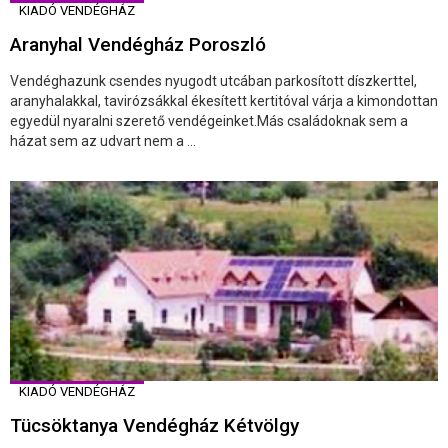
KIADÓ VENDÉGHÁZ
Aranyhal Vendégház Poroszló
Vendéghazunk csendes nyugodt utcában parkosított díszkerttel,
aranyhalakkal, tavirózsákkal ékesített kertitóval várja a kimondottan
egyedül nyaralni szerető vendégeinket.Más családoknak sem a
házat sem az udvart nem a ...
KIADÓ VENDÉGHÁZ
Tücsöktanya Vendégház Kétvölgy