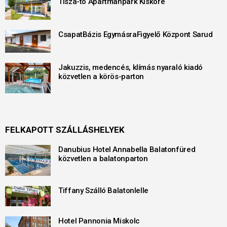
Tisza-tó Apartmanpark Kisköre
CsapatBázis EgymásraFigyelő Központ Sarud
Jakuzzis, medencés, klímás nyaraló kiadó
közvetlen a körös-parton
FELKAPOTT SZÁLLÁSHELYEK
Danubius Hotel Annabella Balatonfüred
közvetlen a balatonparton
Tiffany Szálló Balatonlelle
Hotel Pannonia Miskolc