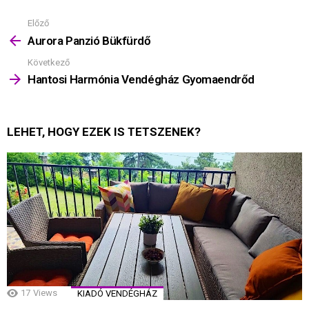
Előző
Mutass
többet
Aurora Panzió Bükfürdő
Következő
Hantosi Harmónia Vendégház Gyomaendrőd
LEHET, HOGY EZEK IS TETSZENEK?
17
Views
KIADÓ VENDÉGHÁZ