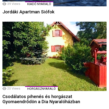
39
Views
KIADÓ NYARALÓ
Jordáki Apartman Siófok
20
Views
HORGÁSZNYARALÓ
Csodálatos pihenés és horgászat
Gyomaendrődön a Dia Nyaralóházban