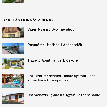
SZÁLLÁS HORGÁSZOKNAK
Vivien Nyaraló Gyomaendrőd
Panoráma Úszóház 1 Abádszalók
Tisza-tó Apartmanpark Kisköre
Jakuzzis, medencés, klímás nyaraló kiadó
közvetlen a körös-parton
CsapatBázis EgymásraFigyelő Központ Sarud