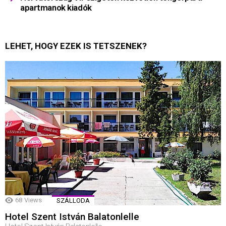
apartmanok kiadók
LEHET, HOGY EZEK IS TETSZENEK?
68
Views
SZÁLLODA
Hotel Szent István Balatonlelle