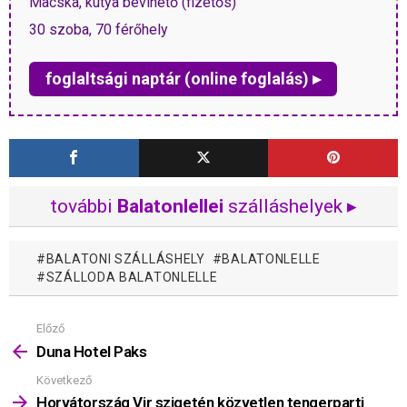
Macska, kutya bevihető (fizetős)
30 szoba, 70 férőhely
foglaltsági naptár (online foglalás) ▸
további
Balatonlellei
szálláshelyek ▸
BALATONI SZÁLLÁSHELY
BALATONLELLE
SZÁLLODA BALATONLELLE
Előző
Mutass
többet
Duna Hotel Paks
Következő
Horvátország Vir szigetén közvetlen tengerparti