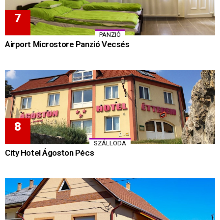
PANZIÓ
Airport Microstore Panzió Vecsés
SZÁLLODA
City Hotel Ágoston Pécs