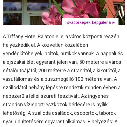
További képek, képgaléria ►
A Tiffany Hotel Balatonlelle, a város központi részén
helyezkedik el. A közvetlen közelében
vendéglátóhelyek, boltok, butikok vannak. A nappali és
a éjszakai élet egyaránt jelen van. 50 méterre a város
sétálóutcájától, 200 méterre a strandtól, a kikötőtől, a
vasútállomás és a buszmegálló 100 méterre van. A
szállodától néhány lépésre rendezik minden évben a
népszerű a lellei szüreti fesztivált. Az ingyenes
strandon vízisport-eszközök bérlésére is nyílik
lehetőség. A szálloda családok, csoportok, táborok
nyári üdültetésére egyaránt alkalmas. Elhelyezés: A