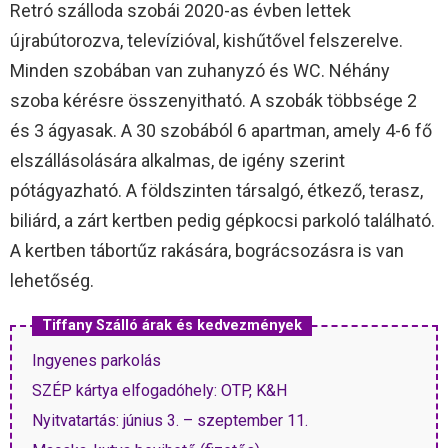
Retró szálloda szobái 2020-as évben lettek
újrabútorozva, televízióval, kishűtővel felszerelve.
Minden szobában van zuhanyzó és WC. Néhány
szoba kérésre összenyitható. A szobák többsége 2
és 3 ágyasak. A 30 szobából 6 apartman, amely 4-6 fő
elszállásolására alkalmas, de igény szerint
pótágyazható. A földszinten társalgó, étkező, terasz,
biliárd, a zárt kertben pedig gépkocsi parkoló található.
A kertben tábortűz rakására, bográcsozásra is van
lehetőség.
Tiffany Szálló árak és kedvezmények
Ingyenes parkolás
SZÉP kártya elfogadóhely: OTP, K&H
Nyitvatartás: június 3. – szeptember 11.