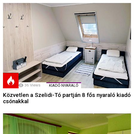
36
Views
KIADÓ NYARALÓ
Közvetlen a Szelidi-Tó partján 8 fős nyaraló kiadó
csónakkal