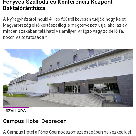
Fenyves Szálloda és Konferencia Központ
Baktalórántháza
A Nyíregyházáról induló 41-es főútról kevesen tudják, hogy Kelet,
Magyarország első kertészetileg is megtervezett útja, ahol az év
minden szakában található valamilyen virágzó vagy zöldellő fa,
bokor. Változatosak a f ...
SZÁLLODA
Campus Hotel Debrecen
A Campus Hotel a Főnix Csarnok szomszédságában helyezkedik el.