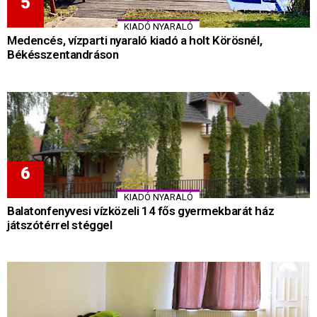
KIADÓ NYARALÓ
Medencés, vízparti nyaraló kiadó a holt Körösnél,
Békésszentandráson
KIADÓ NYARALÓ
Balatonfenyvesi vízközeli 14 fős gyermekbarát ház
játszótérrel stéggel