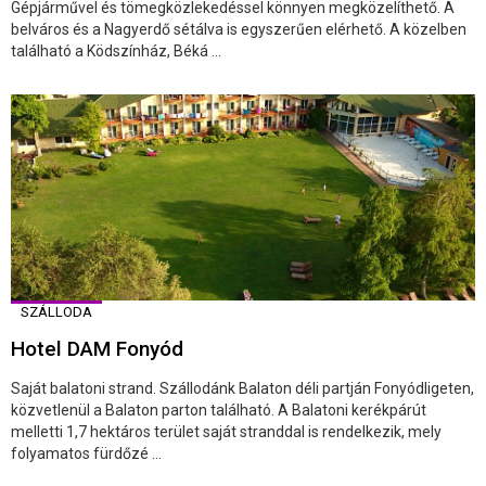
Gépjárművel és tömegközlekedéssel könnyen megközelíthető. A
belváros és a Nagyerdő sétálva is egyszerűen elérhető. A közelben
található a Ködszínház, Béká ...
SZÁLLODA
Hotel DAM Fonyód
Saját balatoni strand. Szállodánk Balaton déli partján Fonyódligeten,
közvetlenül a Balaton parton található. A Balatoni kerékpárút
melletti 1,7 hektáros terület saját stranddal is rendelkezik, mely
folyamatos fürdőzé ...