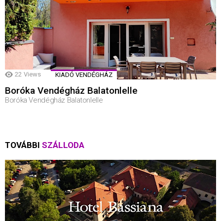
22
Views
KIADÓ VENDÉGHÁZ
Boróka Vendégház Balatonlelle
Boróka Vendégház Balatonlelle
TOVÁBBI
SZÁLLODA