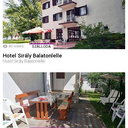
85
Views
SZÁLLODA
Hotel Sirály Balatonlelle
Hotel Sirály Balatonlelle