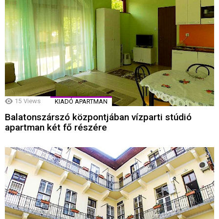
15
Views
KIADÓ APARTMAN
Balatonszárszó központjában vízparti stúdió
apartman két fő részére