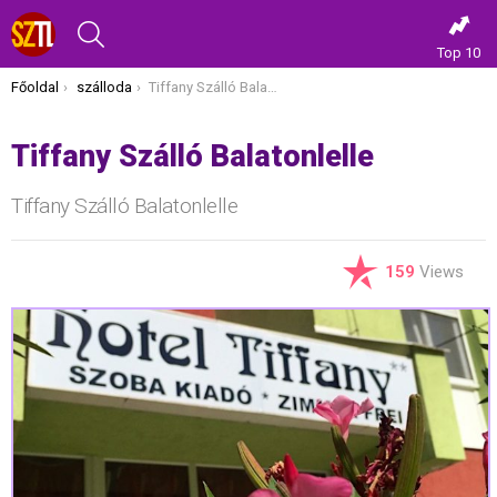
KERESÉS
Top 10
Itt vagy most:
Főoldal
szálloda
Tiffany Szálló Balatonlelle
Tiffany Szálló Balatonlelle
Tiffany Szálló Balatonlelle
159
Views