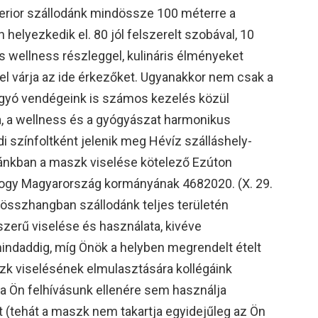
uperior szállodánk mindössze 100 méterre a
 helyezkedik el. 80 jól felszerelt szobával, 10
yos wellness részleggel, kulináris élményeket
el várja az ide érkezőket. Ugyanakkor nem csak a
ágyó vendégeink is számos kezelés közül
a, a wellness és a gyógyászat harmonikus
i színfoltként jelenik meg Hévíz szálláshely-
odánkban a maszk viselése kötelező Ezúton
 hogy Magyarország kormányának 4682020. (X. 29.
összhangban szállodánk teljes területén
zerű viselése és használata, kivéve
ndaddig, míg Önök a helyben megrendelt ételt
szk viselésének elmulasztására kollégáink
Ha Ön felhívásunk ellenére sem használja
 (tehát a maszk nem takartja egyidejűleg az Ön