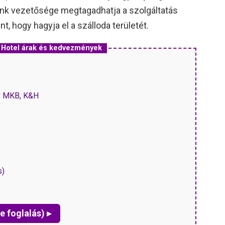
odánk vezetősége megtagadhatja a szolgáltatás
nt, hogy hagyja el a szálloda területét.
tbarát Hotel árak és kedvezmények
P, MKB, K&H
s)
e foglalás) ▸