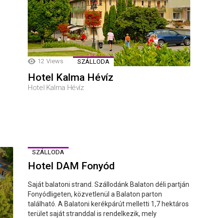
12
Views
SZÁLLODA
Hotel Kalma Hévíz
Hotel Kalma Hévíz
SZÁLLODA
Hotel DAM Fonyód
Saját balatoni strand. Szállodánk Balaton déli partján
Fonyódligeten, közvetlenül a Balaton parton
található. A Balatoni kerékpárút melletti 1,7 hektáros
terület saját stranddal is rendelkezik, mely