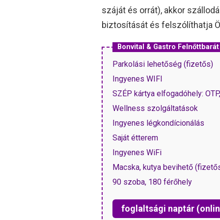
száját és orrát), akkor száll
biztosítását és felszólíthatja Ö
Bonvital & Gastro Felnőt
Parkolási lehetőség (fizetős)
Ingyenes WIFI
SZÉP kártya elfogadóhely: OT
Wellness szolgáltatások
Ingyenes légkondícionálás
Saját étterem
Ingyenes WiFi
Macska, kutya bevihető (fizető
90 szoba, 180 férőhely
foglaltsági naptár (onlin