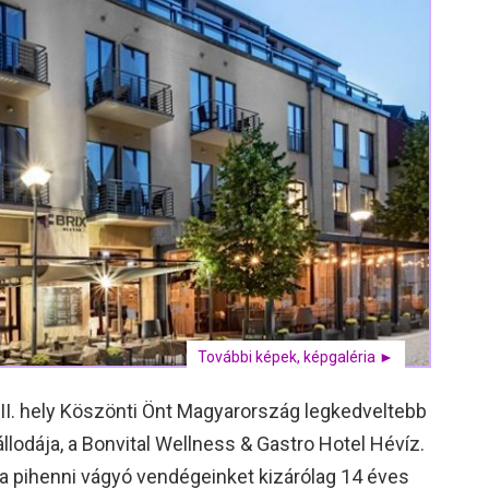
További képek, képgaléria ►
III. hely Köszönti Önt Magyarország legkedveltebb
llodája, a Bonvital Wellness & Gastro Hotel Hévíz.
ba pihenni vágyó vendégeinket kizárólag 14 éves