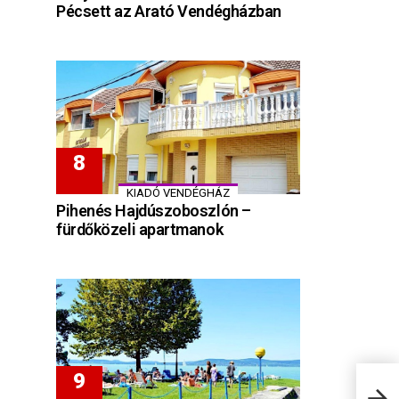
Pécsett az Arató Vendégházban
KIADÓ VENDÉGHÁZ
Pihenés Hajdúszoboszlón –
fürdőközeli apartmanok
Eszt