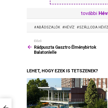
további
Héví
ABÁDSZALÓK
HÉVÍZ
SZÁLLODA HÉVÍ
Előző
Mutass
többet
Rádpuszta Gasztro Élménybirtok
Balatonlelle
LEHET, HOGY EZEK IS TETSZENEK?