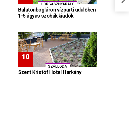
HORGÁSZNYARALÓ
Balatonbogláron vízparti üdülőben
1-5 ágyas szobák kiadók
SZÁLLODA
Szent Kristóf Hotel Harkány