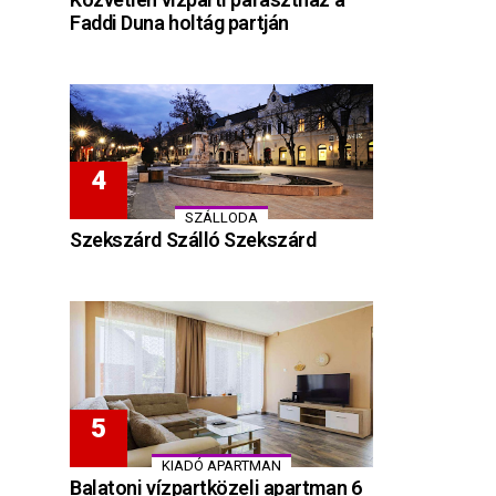
Faddi Duna holtág partján
SZÁLLODA
Szekszárd Szálló Szekszárd
KIADÓ APARTMAN
Balatoni vízpartközeli apartman 6