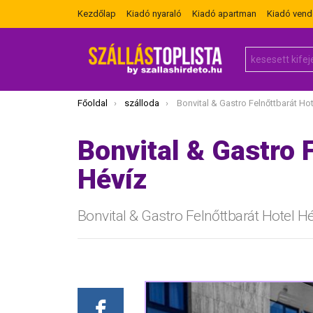
Kezdőlap
Kiadó nyaraló
Kiadó apartman
Kiadó ven
Search
for:
Itt vagy most:
Főoldal
szálloda
Bonvital & Gastro Felnőttbarát Hot
Bonvital & Gastro 
Hévíz
Bonvital & Gastro Felnőttbarát Hotel H