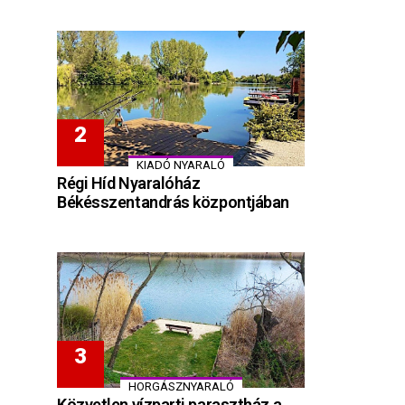
KIADÓ NYARALÓ
Régi Híd Nyaralóház
Békésszentandrás központjában
HORGÁSZNYARALÓ
Közvetlen vízparti parasztház a