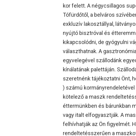
kor felett. A négycsillagos s
Tófürdőtől, a belváros szívében
exkluzív lakosztállyal, látván
nyújtó bisztróval és étteremm
kikapcsolódni, de gyógyulni v
választhatnak. A gasztronómi
egyvelegével szállodánk egyed
kínálatának palettáján. Száll
szeretnénk tájékoztatni Önt,
) számú kormányrendeletével 
kötelező a maszk rendeltetéss
éttermünkben és bárunkban mi
vagy italt elfogyasztják. A ma
felhívhatják az Ön figyelmét. 
rendeltetésszerűen a maszkot