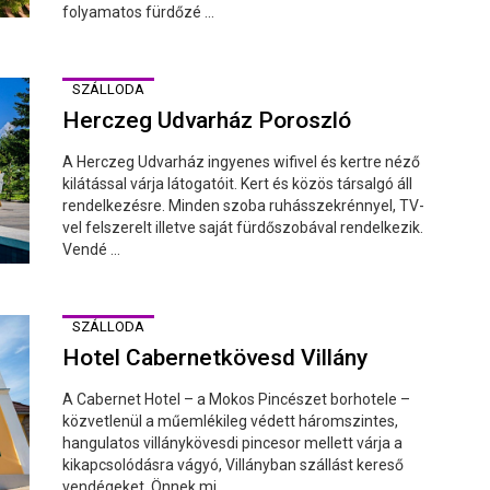
folyamatos fürdőzé ...
SZÁLLODA
Herczeg Udvarház Poroszló
A Herczeg Udvarház ingyenes wifivel és kertre néző
kilátással várja látogatóit. Kert és közös társalgó áll
rendelkezésre. Minden szoba ruhásszekrénnyel, TV-
vel felszerelt illetve saját fürdőszobával rendelkezik.
Vendé ...
SZÁLLODA
Hotel Cabernetkövesd Villány
A Cabernet Hotel – a Mokos Pincészet borhotele –
közvetlenül a műemlékileg védett háromszintes,
hangulatos villánykövesdi pincesor mellett várja a
kikapcsolódásra vágyó, Villányban szállást kereső
vendégeket. Önnek mi ...