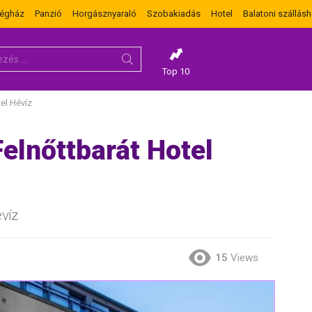
dégház
Panzió
Horgásznyaraló
Szobakiadás
Hotel
Balatoni szállásh
Top 10
el Hévíz
Felnőttbarát Hotel
évíz
15
Views