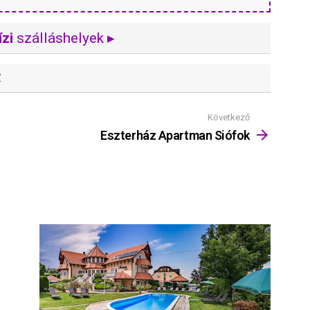
zi
szálláshelyek ▸
Z
Következő
Eszterház Apartman Siófok