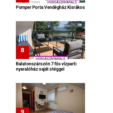
41
Views
HORGÁSZNYARALÓ
Pomper Porta Vendégház Kisrákos
HORGÁSZNYARALÓ
Balatonszárszón 7 fős vízparti
nyaralóház saját stéggel