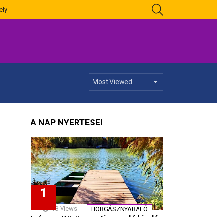
KERESÉS
ely
A NAP NYERTESEI
18
Views
HORGÁSZNYARALÓ