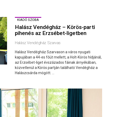
KIADÓ SZOBA
Halász Vendégház – Körös-parti
pihenés az Erzsébet-ligetben
Halász Vendégház Szarvas
Halász Vendégház Szarvason a város nyugati
kapujában a 44-es főút mellett, a Holt-Körös hídjánál,
az Erzsébet-liget évszázados fáinak árnyékában,
közvetlenül a Körös partján található Vendégház a
Halászcsárda mögött. ...