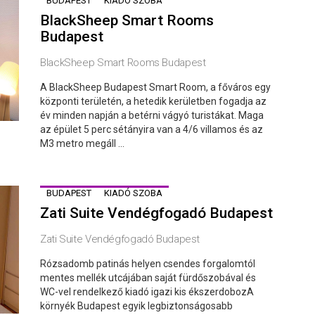
BUDAPEST
KIADÓ SZOBA
BlackSheep Smart Rooms
Budapest
BlackSheep Smart Rooms Budapest
A BlackSheep Budapest Smart Room, a főváros egy
központi területén, a hetedik kerületben fogadja az
év minden napján a betérni vágyó turistákat. Maga
az épület 5 perc sétányira van a 4/6 villamos és az
M3 metro megáll ...
BUDAPEST
KIADÓ SZOBA
Zati Suite Vendégfogadó Budapest
Zati Suite Vendégfogadó Budapest
Rózsadomb patinás helyen csendes forgalomtól
mentes mellék utcájában saját fürdőszobával és
WC-vel rendelkező kiadó igazi kis ékszerdobozA
környék Budapest egyik legbiztonságosabb