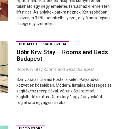
Apartmanunk csendes lakóparki környezetben
található egy négy emeletes társasház 4. emeletén,
lift nincs. Az ablakok parkra néznek. Két szobában
összesen 3 főt tudunk elhelyezni, egy franciaágyon
és egy egyszemélyes f ...
BUDAPEST
KIADÓ SZOBA
Bóbr Krw Stay – Rooms and Beds
Budapest
Bóbr Krw Stay Rooms and Beds Budapest
Színvonalas családi Hostel a Keleti Pályaudvar
közvetlen közelében. Modern, fiatalos, készséges és
segítőkész recepcióval. Várunk Szeretettel.
Foglalható szállás: Dormitory 1 ágy / ágyanként
foglalható egyágyas szoba ...
KIADÓ SZOBA