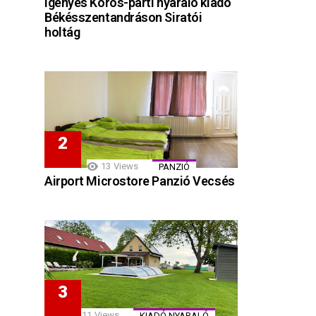
Igényes Körös-parti nyaraló kiadó
Békésszentandráson Siratói
holtág
13
Views
PANZIÓ
Airport Microstore Panzió Vecsés
11
Views
KIADÓ NYARALÓ