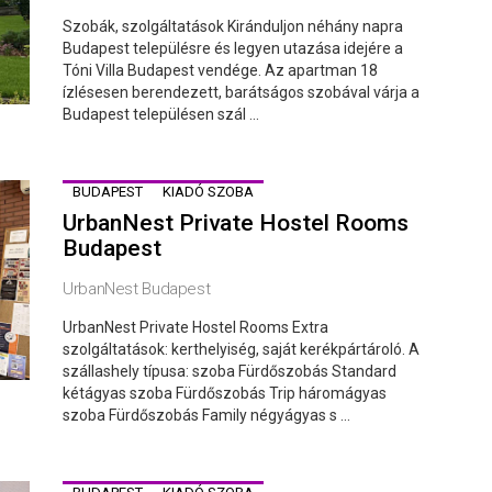
Szobák, szolgáltatások Kiránduljon néhány napra
Budapest településre és legyen utazása idejére a
Tóni Villa Budapest vendége. Az apartman 18
ízlésesen berendezett, barátságos szobával várja a
Budapest településen szál ...
BUDAPEST
KIADÓ SZOBA
UrbanNest Private Hostel Rooms
Budapest
UrbanNest Budapest
UrbanNest Private Hostel Rooms Extra
szolgáltatások: kerthelyiség, saját kerékpártároló. A
szállashely típusa: szoba Fürdőszobás Standard
kétágyas szoba Fürdőszobás Trip háromágyas
szoba Fürdőszobás Family négyágyas s ...