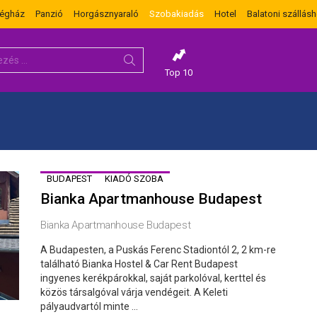
dégház
Panzió
Horgásznyaraló
Szobakiadás
Hotel
Balatoni szállásh
Top 10
BUDAPEST
KIADÓ SZOBA
Bianka Apartmanhouse Budapest
Bianka Apartmanhouse Budapest
A Budapesten, a Puskás Ferenc Stadiontól 2, 2 km-re
található Bianka Hostel & Car Rent Budapest
ingyenes kerékpárokkal, saját parkolóval, kerttel és
közös társalgóval várja vendégeit. A Keleti
pályaudvartól minte ...