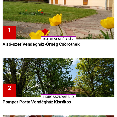
KIADÓ VENDÉGHÁZ
Alsó-szer Vendégház-Őrség Csörötnek
HORGÁSZNYARALÓ
Pomper Porta Vendégház Kisrákos