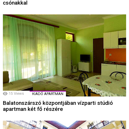
csónakkal
15
Views
KIADÓ APARTMAN
Balatonszárszó központjában vízparti stúdió
apartman két fő részére