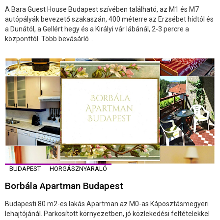
A Bara Guest House Budapest szívében található, az M1 és M7
autópályák bevezető szakaszán, 400 méterre az Erzsébet hídtól és
a Dunától, a Gellért hegy és a Királyi vár lábánál, 2-3 percre a
központtól. Több bevásárló ...
BUDAPEST
HORGÁSZNYARALÓ
Borbála Apartman Budapest
Budapesti 80 m2-es lakás Apartman az M0-as Káposztásmegyeri
lehajtójánál. Parkosított környezetben, jó közlekedési feltételekkel