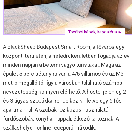
További képek, képgaléria ►
A BlackSheep Budapest Smart Room, a főváros egy
központi területén, a hetedik kerületben fogadja az év
minden napján a betérni vágyó turistákat. Maga az
épület 5 perc sétányira van a 4/6 villamos és az M3
metro megállóitól, így a városban található számos
nevezetesség könnyen elérhető. A hostel jelenleg 2
és 3 ágyas szobákkal rendelkezik, illetve egy 6 fős
apartmannal. A szobákhoz közös használatú
fürdőszobák, konyha, nappali, étkező tartoznak. A
szálláshelyen online recepció működik.