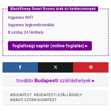
BlackSheep Smart Rooms árak és kedvezmények
Ingyenes WIFI
Ingyenes légkondícionálás
8 szoba, 24 férőhely
foglaltsági naptár (online foglalás) ▸
további
Budapesti
szálláshelyek ▸
BUDAPEST
BUDAPESTI SZÁLLÁSHELY
KIADÓ SZOBA BUDAPEST