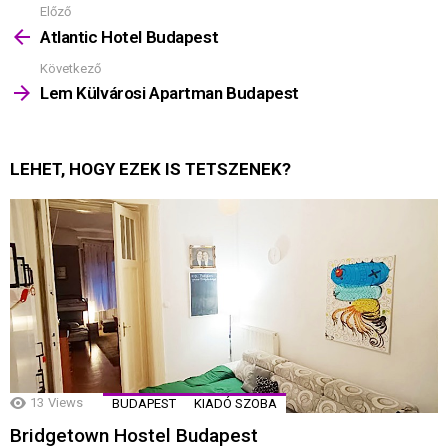
Előző
Mutass
többet
Atlantic Hotel Budapest
Következő
Lem Külvárosi Apartman Budapest
LEHET, HOGY EZEK IS TETSZENEK?
13
Views
BUDAPEST
KIADÓ SZOBA
Bridgetown Hostel Budapest