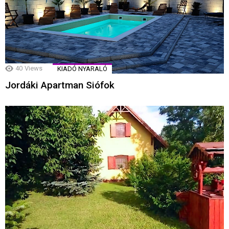
40
Views
KIADÓ NYARALÓ
Jordáki Apartman Siófok