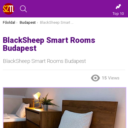
KERESÉS
Top 10
Itt vagy most:
Főoldal
Budapest
BlackSheep Smart Rooms Budapest
BlackSheep Smart Rooms
Budapest
BlackSheep Smart Rooms Budapest
15
Views