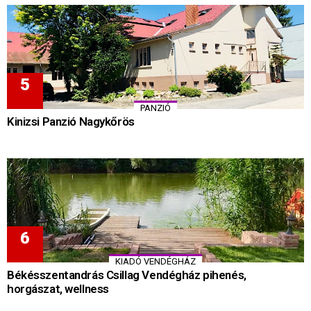
PANZIÓ
Kinizsi Panzió Nagykőrös
KIADÓ VENDÉGHÁZ
Békésszentandrás Csillag Vendégház pihenés,
horgászat, wellness