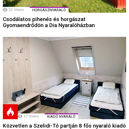
22
Views
HORGÁSZNYARALÓ
Csodálatos pihenés és horgászat
Gyomaendrődön a Dia Nyaralóházban
37
Views
KIADÓ NYARALÓ
Közvetlen a Szelidi-Tó partján 8 fős nyaraló kiadó