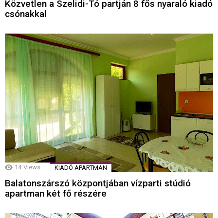
Közvetlen a Szelidi-Tó partján 8 fős nyaraló kiadó
csónakkal
14
Views
KIADÓ APARTMAN
Balatonszárszó központjában vízparti stúdió
apartman két fő részére