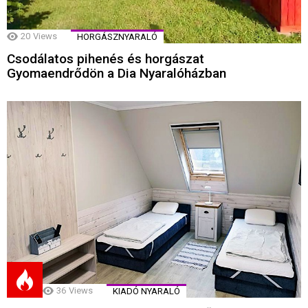
20
Views
HORGÁSZNYARALÓ
Csodálatos pihenés és horgászat
Gyomaendrődön a Dia Nyaralóházban
36
Views
KIADÓ NYARALÓ