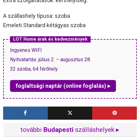
Extra szolgáltatások: kerthelyiség.
A szállashely típusa: szoba
Emeleti Standard kétágyas szoba
LOT Home árak és kedvezmények
Ingyenes WIFI
Nyitvatartás: július 2. – augusztus 28.
32 szoba, 64 férőhely
foglaltsági naptár (online foglalás) ▸
további
Budapesti
szálláshelyek ▸