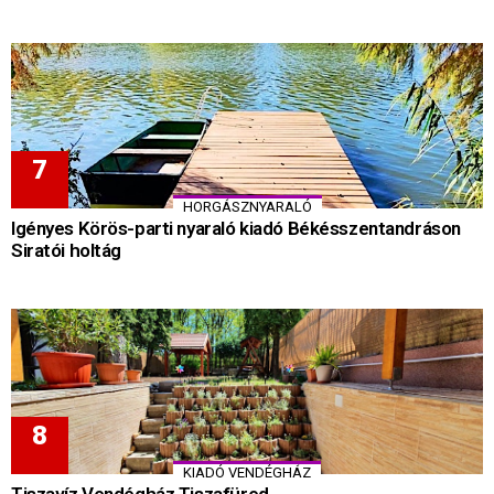
HORGÁSZNYARALÓ
Igényes Körös-parti nyaraló kiadó Békésszentandráson
Siratói holtág
KIADÓ VENDÉGHÁZ
Tiszavíz Vendégház Tiszafüred