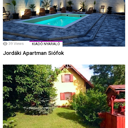
39
Views
KIADÓ NYARALÓ
Jordáki Apartman Siófok