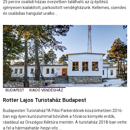
25 percre családi házas övezetben található az új építésű
igényesen kialakított, parkosított vendégházunk. Kellemes, csendes
és családias hangulat uralko ...
BUDAPEST
KIADÓ VENDÉGHÁZ
Rotter Lajos Turistaház Budapest
Budapesten Turistaház?A Pilisi Parkerdőnek köszönhetően 2016-
ban egy ilyen kuriózummal bővültek a főváros környéki erdők,
ráadásul az Országos Kéktúra mentén. A turistaház 2018-ban vette
a fel a hármashatár-hegyi vito ...