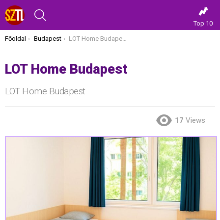
KERESÉS
Top 10
Itt vagy most:
Főoldal
Budapest
LOT Home Budapest
LOT Home Budapest
LOT Home Budapest
17
Views