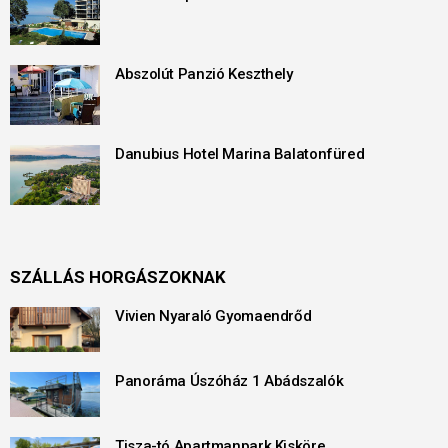
Abszolút Panzió Keszthely
Danubius Hotel Marina Balatonfüred
SZÁLLÁS HORGÁSZOKNAK
Vivien Nyaraló Gyomaendrőd
Panoráma Úszóház 1 Abádszalók
Tisza-tó Apartmanpark Kisköre