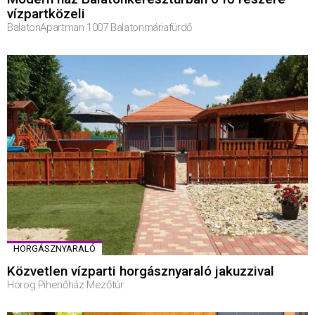
vízpartközeli
BalatonApartman 1007 Balatonmáriafürdő
HORGÁSZNYARALÓ
Közvetlen vízparti horgásznyaraló jakuzzival
Horog Pihenőház Mezőtúr