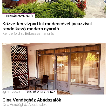
HORGÁSZNYARALÓ
Közvetlen vízparttal medencével jacuzzival
rendelkező modern nyaraló
Kenderföld 35 Békésszentandrás
11
Views
KIADÓ VENDÉGHÁZ
Gina Vendégház Abádszalók
Gina Vendégház Abádszalók