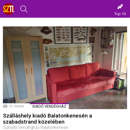
KERESÉS
Top 10
TOVÁBBI
BEJEGYZÉSEK
12
Views
KIADÓ VENDÉGHÁZ
Szálláshely kiadó Balatonkenesén a
szabadstrand közelében
Szilvafa Vendégház Balatonkenese