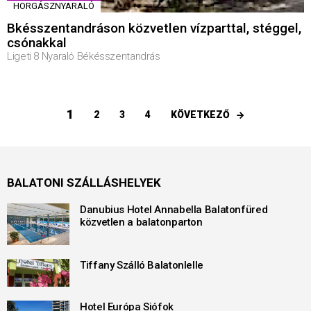
HORGÁSZNYARALÓ
Bkésszentandráson közvetlen vízparttal, stéggel,
csónakkal
Ligeti 8 Nyaraló Békésszentandrás
1
KÖVETKEZŐ
2
3
4
BALATONI SZÁLLÁSHELYEK
Danubius Hotel Annabella Balatonfüred
közvetlen a balatonparton
Tiffany Szálló Balatonlelle
Hotel Európa Siófok