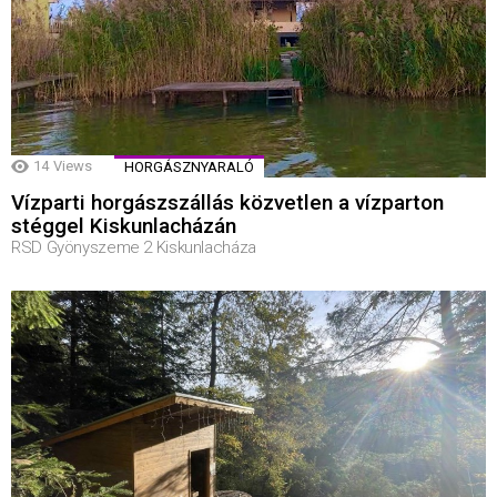
14
Views
HORGÁSZNYARALÓ
Vízparti horgászszállás közvetlen a vízparton
stéggel Kiskunlacházán
RSD Gyönyszeme 2 Kiskunlacháza