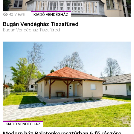
42
Views
KIADÓ VENDÉGHÁZ
Bugán Vendégház Tiszafüred
Bugán Vendégház Tiszafüred
KIADÓ VENDÉGHÁZ
Modern ház Balatonkeresztúrban 6 fő részére