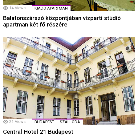
14
Views
KIADÓ APARTMAN
Balatonszárszó központjában vízparti stúdió
apartman két fő részére
21
Views
BUDAPEST
SZÁLLODA
Central Hotel 21 Budapest