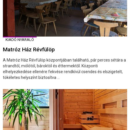
KIADÓ NYARALÓ
Matróz Ház Révfülöp
A Matróz Ház Révfülöp központjában található, pár perces sétára a
strandtól, mólótól, bároktól és éttermektől. Központi
elhelyezkedése ellenére fekvése rendkívül csendes és elszigetelt,
tökéletes helyszínt biztosítva ...