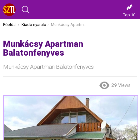
KERESÉS
Top 10
Itt vagy most:
Főoldal
Kiadó nyaraló
Munkácsy Apartman Balatonfenyves
Munkácsy Apartman
Balatonfenyves
Munkácsy Apartman Balatonfenyves
29
Views