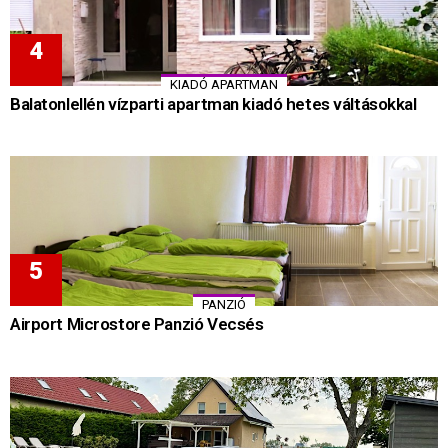
KIADÓ APARTMAN
Balatonlellén vízparti apartman kiadó hetes váltásokkal
PANZIÓ
Airport Microstore Panzió Vecsés