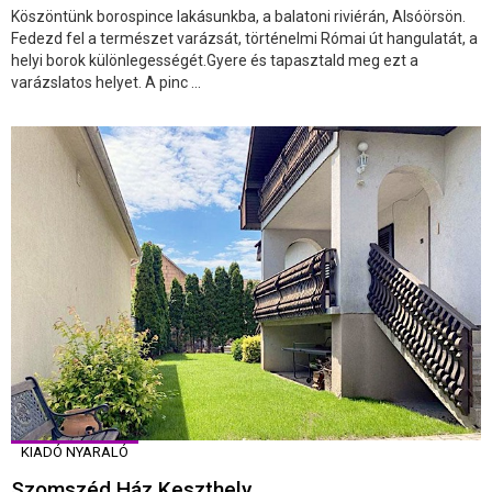
Köszöntünk borospince lakásunkba, a balatoni riviérán, Alsóörsön.
Fedezd fel a természet varázsát, történelmi Római út hangulatát, a
helyi borok különlegességét.Gyere és tapasztald meg ezt a
varázslatos helyet. A pinc ...
KIADÓ NYARALÓ
Szomszéd Ház Keszthely