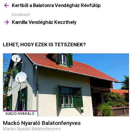
többet
Kertből a Balatonra Vendégház Révfülöp
Következő
Kamilla Vendégház Keszthely
LEHET, HOGY EZEK IS TETSZENEK?
KIADÓ NYARALÓ
Mackó Nyaraló Balatonfenyves
Mackó Nyaraló Balatonfenyves