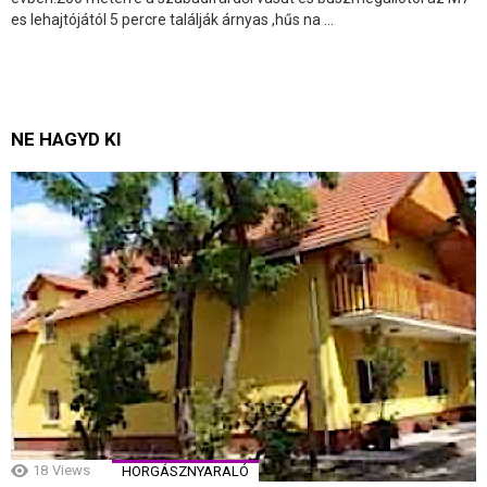
es lehajtójától 5 percre találják árnyas ,hűs na ...
NE HAGYD KI
18
Views
HORGÁSZNYARALÓ