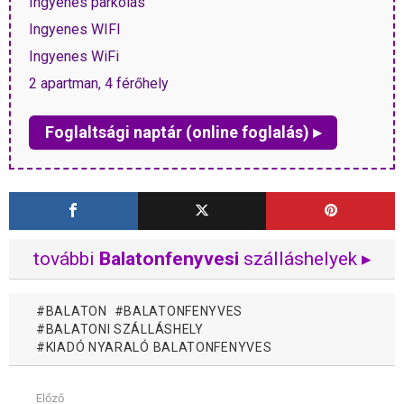
Ingyenes parkolás
Ingyenes WIFI
Ingyenes WiFi
2 apartman, 4 férőhely
Foglaltsági naptár (online foglalás) ▸
további
Balatonfenyvesi
szálláshelyek ▸
BALATON
BALATONFENYVES
BALATONI SZÁLLÁSHELY
KIADÓ NYARALÓ BALATONFENYVES
Előző
Mutass