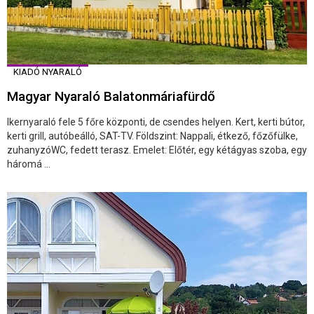
KIADÓ NYARALÓ
Magyar Nyaraló Balatonmáriafürdő
Ikernyaraló fele 5 főre központi, de csendes helyen. Kert, kerti bútor,
kerti grill, autóbeálló, SAT-TV. Földszint: Nappali, étkező, főzőfülke,
zuhanyzóWC, fedett terasz. Emelet: Előtér, egy kétágyas szoba, egy
háromá ...