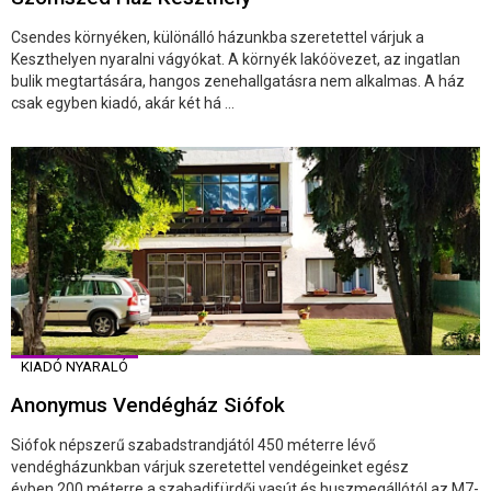
Csendes környéken, különálló házunkba szeretettel várjuk a
Keszthelyen nyaralni vágyókat. A környék lakóövezet, az ingatlan
bulik megtartására, hangos zenehallgatásra nem alkalmas. A ház
csak egyben kiadó, akár két há ...
KIADÓ NYARALÓ
Anonymus Vendégház Siófok
Siófok népszerű szabadstrandjától 450 méterre lévő
vendégházunkban várjuk szeretettel vendégeinket egész
évben.200 méterre a szabadifürdői vasút és buszmegállótól az M7-