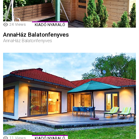
24
Views
KIADÓ NYARALÓ
AnnaHáz Balatonfenyves
AnnaHáz Balatonfenyves
11
Views
KIADÓ NYARALÓ