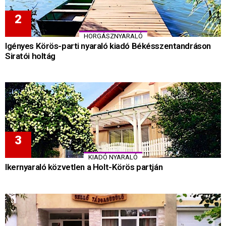
HORGÁSZNYARALÓ
Igényes Körös-parti nyaraló kiadó Békésszentandráson
Siratói holtág
KIADÓ NYARALÓ
Ikernyaraló közvetlen a Holt-Körös partján