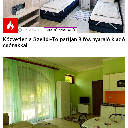
36
Views
KIADÓ NYARALÓ
Közvetlen a Szelidi-Tó partján 8 fős nyaraló kiadó
csónakkal