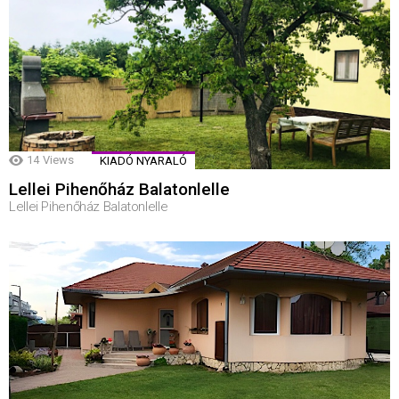
14
Views
KIADÓ NYARALÓ
Lellei Pihenőház Balatonlelle
Lellei Pihenőház Balatonlelle