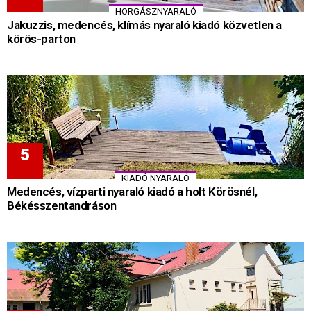
HORGÁSZNYARALÓ
Jakuzzis, medencés, klímás nyaraló kiadó közvetlen a
körös-parton
KIADÓ NYARALÓ
Medencés, vízparti nyaraló kiadó a holt Körösnél,
Békésszentandráson