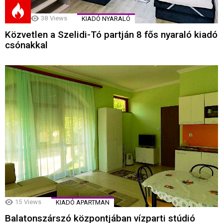
38
Views
KIADÓ NYARALÓ
Közvetlen a Szelidi-Tó partján 8 fős nyaraló kiadó
csónakkal
15
Views
KIADÓ APARTMAN
Balatonszárszó központjában vízparti stúdió