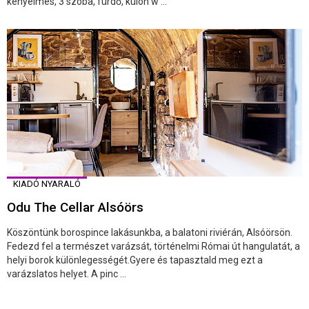
kényelmes, 3 szoba, fürdő, külön w ...
KIADÓ NYARALÓ
Odu The Cellar Alsóörs
Köszöntünk borospince lakásunkba, a balatoni riviérán, Alsóörsön.
Fedezd fel a természet varázsát, történelmi Római út hangulatát, a
helyi borok különlegességét.Gyere és tapasztald meg ezt a
varázslatos helyet. A pinc ...