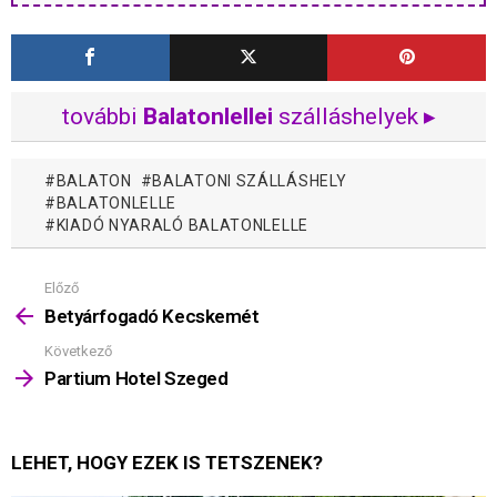
további
Balatonlellei
szálláshelyek ▸
BALATON
BALATONI SZÁLLÁSHELY
BALATONLELLE
KIADÓ NYARALÓ BALATONLELLE
Előző
Mutass
többet
Betyárfogadó Kecskemét
Következő
Partium Hotel Szeged
LEHET, HOGY EZEK IS TETSZENEK?