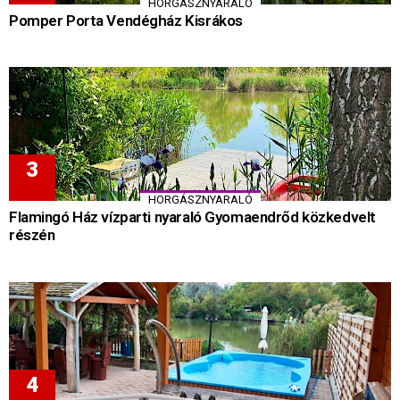
HORGÁSZNYARALÓ
Pomper Porta Vendégház Kisrákos
HORGÁSZNYARALÓ
Flamingó Ház vízparti nyaraló Gyomaendrőd közkedvelt
részén