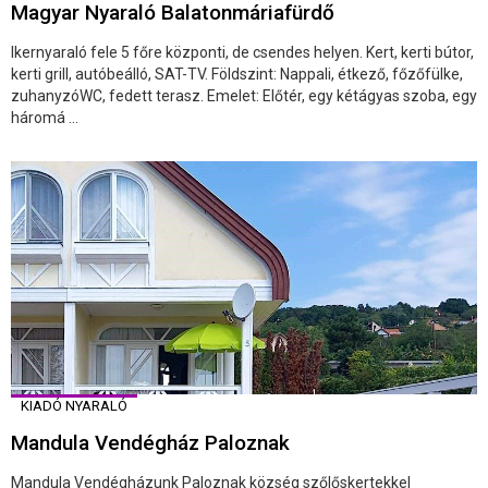
Magyar Nyaraló Balatonmáriafürdő
Ikernyaraló fele 5 főre központi, de csendes helyen. Kert, kerti bútor,
kerti grill, autóbeálló, SAT-TV. Földszint: Nappali, étkező, főzőfülke,
zuhanyzóWC, fedett terasz. Emelet: Előtér, egy kétágyas szoba, egy
háromá ...
KIADÓ NYARALÓ
Mandula Vendégház Paloznak
Mandula Vendégházunk Paloznak község szőlőskertekkel