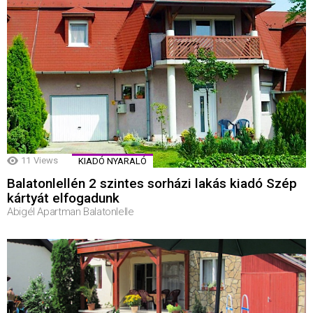
11
Views
KIADÓ NYARALÓ
Balatonlellén 2 szintes sorházi lakás kiadó Szép
kártyát elfogadunk
Abigél Apartman Balatonlelle