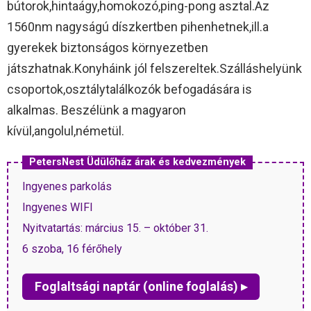
bútorok,hintaágy,homokozó,ping-pong asztal.Az
1560nm nagyságú díszkertben pihenhetnek,ill.a
gyerekek biztonságos környezetben
játszhatnak.Konyháink jól felszereltek.Szálláshelyünk
csoportok,osztálytalálkozók befogadására is
alkalmas. Beszélünk a magyaron
kívül,angolul,németül.
PetersNest Üdülőház árak és kedvezmények
Ingyenes parkolás
Ingyenes WIFI
Nyitvatartás: március 15. – október 31.
6 szoba, 16 férőhely
Foglaltsági naptár (online foglalás) ▸