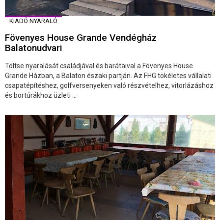
KIADÓ NYARALÓ
Fövenyes House Grande Vendégház
Balatonudvari
Töltse nyaralását családjával és barátaival a Fövenyes House
Grande Házban, a Balaton északi partján. Az FHG tökéletes vállalati
csapatépítéshez, golfversenyeken való részvételhez, vitorlázáshoz
és bortúrákhoz üzleti ...