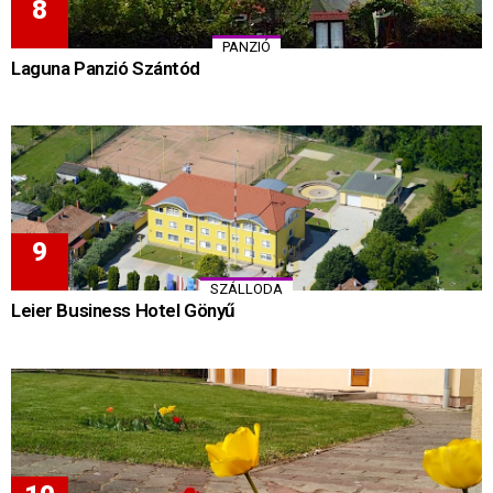
PANZIÓ
Laguna Panzió Szántód
SZÁLLODA
Leier Business Hotel Gönyű