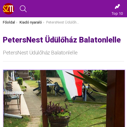
KERESÉS
Top 10
Itt vagy most:
Főoldal
Kiadó nyaraló
PetersNest Üdülőház Balatonlelle
PetersNest Üdülőház Balatonlelle
PetersNest Üdülőház Balatonlelle