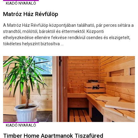
KIADÓ NYARALÓ
Matróz Ház Révfülöp
A Matróz Ház Révfülöp központjában található, pár perces sétára a
strandtól, mólótól, bároktól és éttermektől. Központi
elhelyezkedése ellenére fekvése rendkívül csendes és elszigetelt,
tökéletes helyszínt biztosítva ...
KIADÓ NYARALÓ
Timber Home Apartmanok Tiszafüred