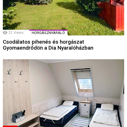
22
Views
HORGÁSZNYARALÓ
Csodálatos pihenés és horgászat
Gyomaendrődön a Dia Nyaralóházban