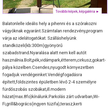
További képek, képgaléria ►
Balatonlelle ideális hely a pihenni és a szórakozni
vágyóknak egyaránt.Számtalan rendezvény,program
várja az idelátogatókat. Szálláshelyünk
standközeli(kb:300m)gyönyörű
szabadstrand.Nyaralása alatt nem kell autót
használnia.Bolt,pék,vidámpark,étterem,cirkusz,gokart-
pálya közelben.Csendes,nyugodt környezetben
fogadjuk vendégeinket.Vendégfogadásra
épített,földszintes épületben lévő 2-4 személyre
fürdőszobás szobákat,ill.modern
házat(max.8fo)kínálunk.Parkolás zárt udvarban,Wi-
Fi,grill&bogrács(ingyen tüzifa),terasz,kerti