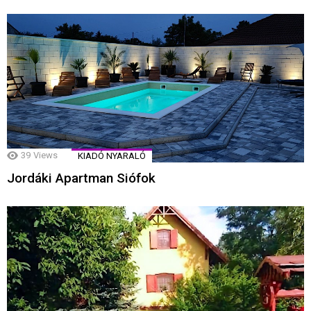
39
Views
KIADÓ NYARALÓ
Jordáki Apartman Siófok