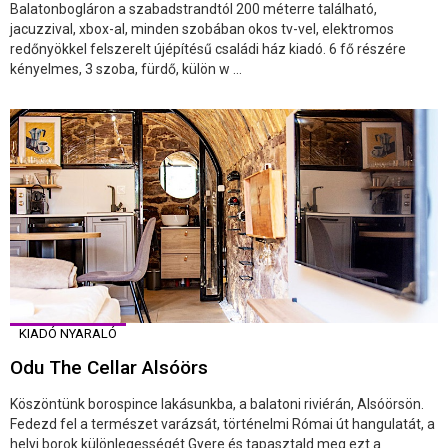
Balatonbogláron a szabadstrandtól 200 méterre található,
jacuzzival, xbox-al, minden szobában okos tv-vel, elektromos
redőnyökkel felszerelt újépítésű családi ház kiadó. 6 fő részére
kényelmes, 3 szoba, fürdő, külön w ...
KIADÓ NYARALÓ
Odu The Cellar Alsóörs
Köszöntünk borospince lakásunkba, a balatoni riviérán, Alsóörsön.
Fedezd fel a természet varázsát, történelmi Római út hangulatát, a
helyi borok különlegességét.Gyere és tapasztald meg ezt a