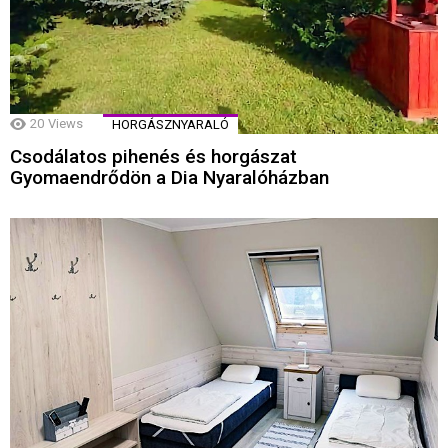
20
Views
HORGÁSZNYARALÓ
Csodálatos pihenés és horgászat
Gyomaendrődön a Dia Nyaralóházban