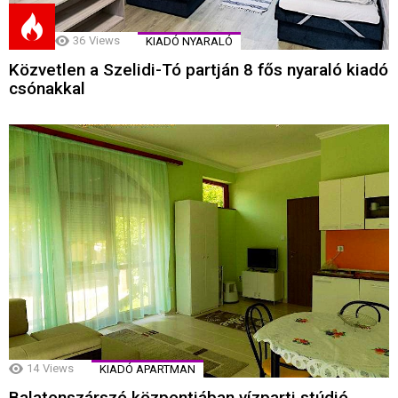
36
Views
KIADÓ NYARALÓ
Közvetlen a Szelidi-Tó partján 8 fős nyaraló kiadó
csónakkal
14
Views
KIADÓ APARTMAN
Balatonszárszó központjában vízparti stúdió