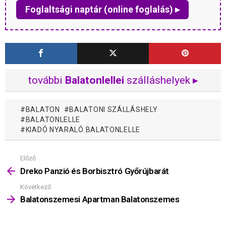
Foglaltsági naptár (online foglalás) ▸
további
Balatonlellei
szálláshelyek ▸
BALATON
BALATONI SZÁLLÁSHELY
BALATONLELLE
KIADÓ NYARALÓ BALATONLELLE
Előző
Mutass
többet
Dreko Panzió és Borbisztró Győrújbarát
Következő
Balatonszemesi Apartman Balatonszemes