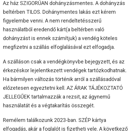
Az ház SZIGORÚAN dohányzásmentes. A dohányzás
beltérben TILOS. Dohánymentes lakás ezt kérem
figyelembe venni. A nem rendeltetésszerű
használatból eredendő kárt(a beltérben való
dohányzást is ennek számítjuk) a vendég köteles
megfizetni a szállás elfoglalásával ezt elfogadja.
A szálláson csak a vendégkönyvbe bejegyzett, és az
érkezéskor lejelentkezett vendégek tartózkodhatnak.
Ha bármilyen változás történik arról a szállásadóval
előzetesen egyeztetni kell. AZ ÁRAK TÁJÉKOZTATÓ
JELLEGŰEK tartalmazzák a rezsit, az ágynemű
használatát és a végtakarítás összegét.
Remélem találkozunk 2023-ban. SZÉP kártya
elfogadás, akár a foglalót is fizetheti vele. A következő