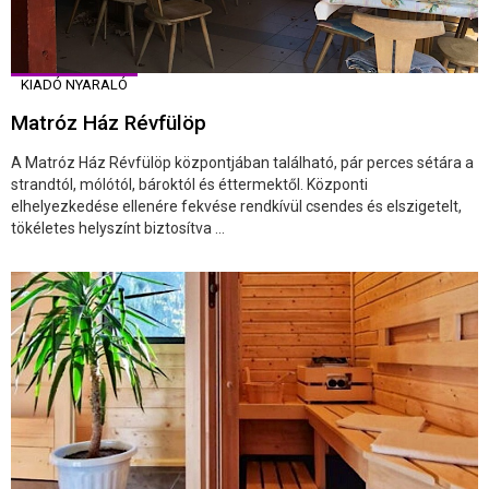
KIADÓ NYARALÓ
Matróz Ház Révfülöp
A Matróz Ház Révfülöp központjában található, pár perces sétára a
strandtól, mólótól, bároktól és éttermektől. Központi
elhelyezkedése ellenére fekvése rendkívül csendes és elszigetelt,
tökéletes helyszínt biztosítva ...