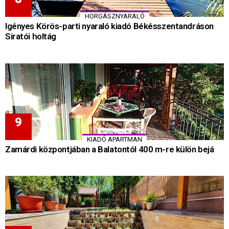
HORGÁSZNYARALÓ
Igényes Körös-parti nyaraló kiadó Békésszentandráson
Siratói holtág
KIADÓ APARTMAN
Zamárdi központjában a Balatontól 400 m-re külön bejá