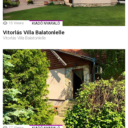
15
Views
KIADÓ NYARALÓ
Vitorlás Villa Balatonlelle
Vitorlás Villa Balatonlelle
17
Views
KIADÓ NYARALÓ