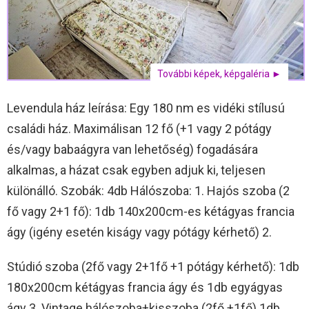
További képek, képgaléria ►
Levendula ház leírása: Egy 180 nm es vidéki stílusú
családi ház. Maximálisan 12 fő (+1 vagy 2 pótágy
és/vagy babaágyra van lehetőség) fogadására
alkalmas, a házat csak egyben adjuk ki, teljesen
különálló. Szobák: 4db Hálószoba: 1. Hajós szoba (2
fő vagy 2+1 fő): 1db 140x200cm-es kétágyas francia
ágy (igény esetén kiságy vagy pótágy kérhető) 2.
Stúdió szoba (2fő vagy 2+1fő +1 pótágy kérhető): 1db
180x200cm kétágyas francia ágy és 1db egyágyas
ágy 3. Vintage hálószoba+kisszoba (2fő +1fő) 1db