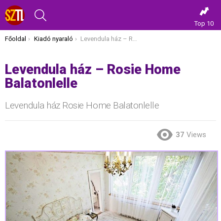
KERESÉS
Top 10
Itt vagy most:
Főoldal
Kiadó nyaraló
Levendula ház – Rosie Home Balatonlelle
Levendula ház – Rosie Home
Balatonlelle
Levendula ház Rosie Home Balatonlelle
37
Views