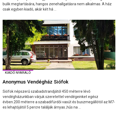
bulik megtartására, hangos zenehallgatásra nem alkalmas. A ház
csak egyben kiadó, akár két há ...
KIADÓ NYARALÓ
Anonymus Vendégház Siófok
Siófok népszerű szabadstrandjától 450 méterre lévő
vendégházunkban várjuk szeretettel vendégeinket egész
évben.200 méterre a szabadifürdői vasút és buszmegállótól az M7-
es lehajtójától 5 percre találják árnyas ,hűs na ...