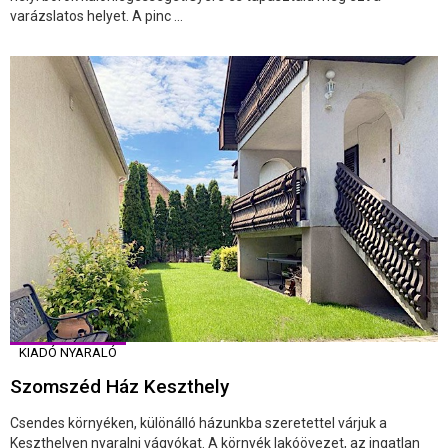
varázslatos helyet. A pinc ...
KIADÓ NYARALÓ
Szomszéd Ház Keszthely
Csendes környéken, különálló házunkba szeretettel várjuk a
Keszthelyen nyaralni vágyókat. A környék lakóövezet, az ingatlan