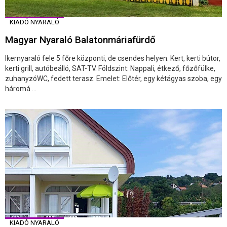
KIADÓ NYARALÓ
Magyar Nyaraló Balatonmáriafürdő
Ikernyaraló fele 5 főre központi, de csendes helyen. Kert, kerti bútor,
kerti grill, autóbeálló, SAT-TV. Földszint: Nappali, étkező, főzőfülke,
zuhanyzóWC, fedett terasz. Emelet: Előtér, egy kétágyas szoba, egy
háromá ...
KIADÓ NYARALÓ