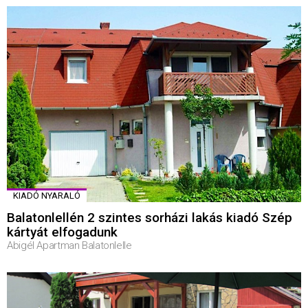
KIADÓ NYARALÓ
Balatonlellén 2 szintes sorházi lakás kiadó Szép
kártyát elfogadunk
Abigél Apartman Balatonlelle