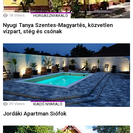
18
Views
HORGÁSZNYARALÓ
Nyugi Tanya Szentes-Magyartés, közvetlen
vízpart, stég és csónak
39
Views
KIADÓ NYARALÓ
Jordáki Apartman Siófok