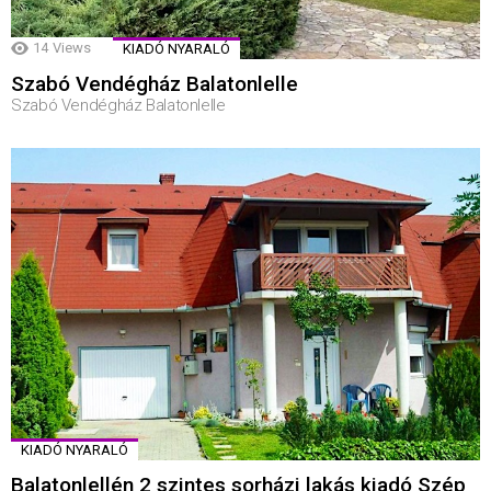
14
Views
KIADÓ NYARALÓ
Szabó Vendégház Balatonlelle
Szabó Vendégház Balatonlelle
KIADÓ NYARALÓ
Balatonlellén 2 szintes sorházi lakás kiadó Szép