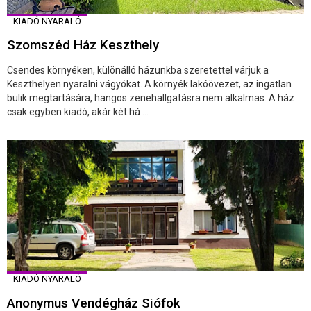
KIADÓ NYARALÓ
Szomszéd Ház Keszthely
Csendes környéken, különálló házunkba szeretettel várjuk a
Keszthelyen nyaralni vágyókat. A környék lakóövezet, az ingatlan
bulik megtartására, hangos zenehallgatásra nem alkalmas. A ház
csak egyben kiadó, akár két há ...
KIADÓ NYARALÓ
Anonymus Vendégház Siófok