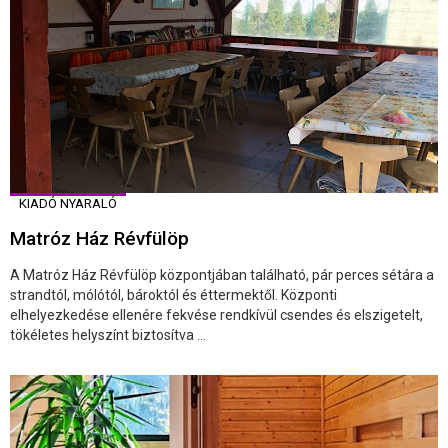
KIADÓ NYARALÓ
Matróz Ház Révfülöp
A Matróz Ház Révfülöp központjában található, pár perces sétára a
strandtól, mólótól, bároktól és éttermektől. Központi
elhelyezkedése ellenére fekvése rendkívül csendes és elszigetelt,
tökéletes helyszínt biztosítva ...