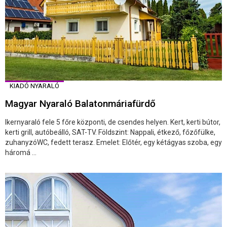
KIADÓ NYARALÓ
Magyar Nyaraló Balatonmáriafürdő
Ikernyaraló fele 5 főre központi, de csendes helyen. Kert, kerti bútor,
kerti grill, autóbeálló, SAT-TV. Földszint: Nappali, étkező, főzőfülke,
zuhanyzóWC, fedett terasz. Emelet: Előtér, egy kétágyas szoba, egy
háromá ...