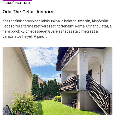
KIADÓ NYARALÓ
Odu The Cellar Alsóörs
Köszöntünk borospince lakásunkba, a balatoni riviérán, Alsóörsön.
Fedezd fel a természet varázsát, történelmi Római út hangulatát, a
helyi borok különlegességét.Gyere és tapasztald meg ezt a
varázslatos helyet. A pinc ...