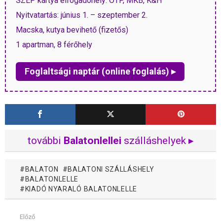
SZÉP kártya elfogadóhely: OTP, MKB, K&H
Nyitvatartás: június 1. – szeptember 2.
Macska, kutya bevihető (fizetős)
1 apartman, 8 férőhely
Foglaltsági naptár (online foglalás) ▸
további
Balatonlellei
szálláshelyek ▸
BALATON
BALATONI SZÁLLÁSHELY
BALATONLELLE
KIADÓ NYARALÓ BALATONLELLE
Előző
Mutass