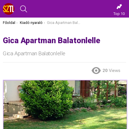
KERESÉS
Top 10
Itt vagy most:
Főoldal
Kiadó nyaraló
Gica Apartman Balatonlelle
Gica Apartman Balatonlelle
Gica Apartman Balatonlelle
20
Views