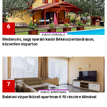
KIADÓ NYARALÓ
Medencés, nagy nyaraló kiadó Békésszentandráson,
közvetlen vízparton
KIADÓ APARTMAN
Balatoni vízpartközeli apartman 6 fő részére klímával