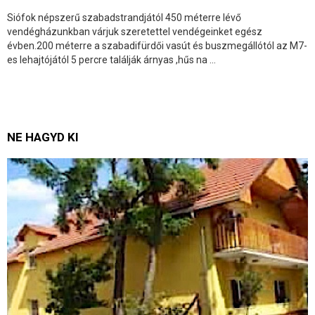
Siófok népszerű szabadstrandjától 450 méterre lévő
vendégházunkban várjuk szeretettel vendégeinket egész
évben.200 méterre a szabadifürdői vasút és buszmegállótól az M7-
es lehajtójától 5 percre találják árnyas ,hűs na ...
NE HAGYD KI