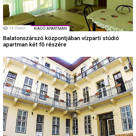
14
Views
KIADÓ APARTMAN
Balatonszárszó központjában vízparti stúdió
apartman két fő részére