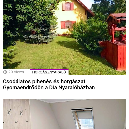
20
Views
HORGÁSZNYARALÓ
Csodálatos pihenés és horgászat
Gyomaendrődön a Dia Nyaralóházban