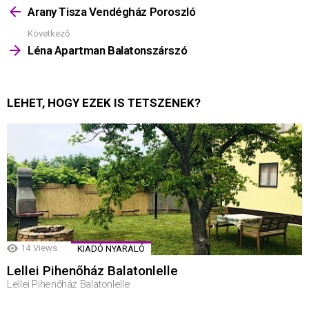
többet
Arany Tisza Vendégház Poroszló
Következő
Léna Apartman Balatonszárszó
LEHET, HOGY EZEK IS TETSZENEK?
14
Views
KIADÓ NYARALÓ
Lellei Pihenőház Balatonlelle
Lellei Pihenőház Balatonlelle