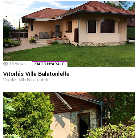
15
Views
KIADÓ NYARALÓ
Vitorlás Villa Balatonlelle
Vitorlás Villa Balatonlelle