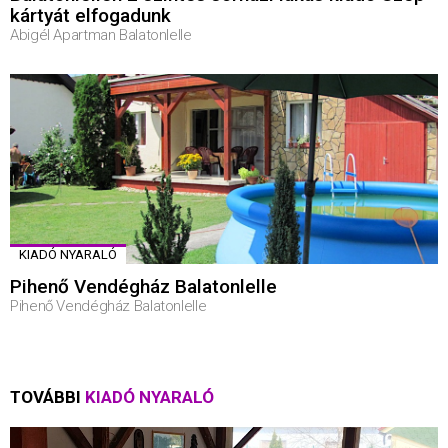
kártyát elfogadunk
Abigél Apartman Balatonlelle
KIADÓ NYARALÓ
Pihenő Vendégház Balatonlelle
Pihenő Vendégház Balatonlelle
TOVÁBBI
KIADÓ NYARALÓ