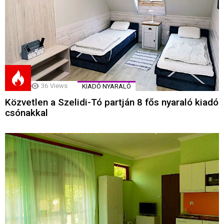
36
Views
KIADÓ NYARALÓ
Közvetlen a Szelidi-Tó partján 8 fős nyaraló kiadó
csónakkal