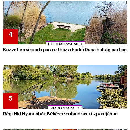
HORGÁSZNYARALÓ
Közvetlen vízparti parasztház a Faddi Duna holtág partján
KIADÓ NYARALÓ
Régi Híd Nyaralóház Békésszentandrás központjában