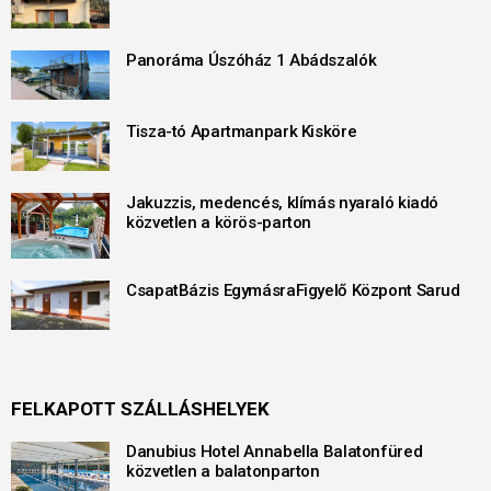
Panoráma Úszóház 1 Abádszalók
Tisza-tó Apartmanpark Kisköre
Jakuzzis, medencés, klímás nyaraló kiadó
közvetlen a körös-parton
CsapatBázis EgymásraFigyelő Központ Sarud
FELKAPOTT SZÁLLÁSHELYEK
Danubius Hotel Annabella Balatonfüred
közvetlen a balatonparton