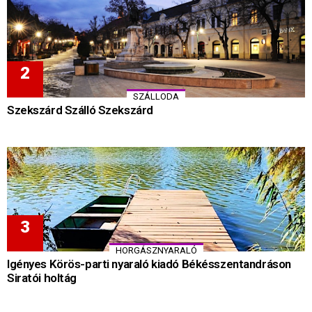
SZÁLLODA
Szekszárd Szálló Szekszárd
HORGÁSZNYARALÓ
Igényes Körös-parti nyaraló kiadó Békésszentandráson
Siratói holtág