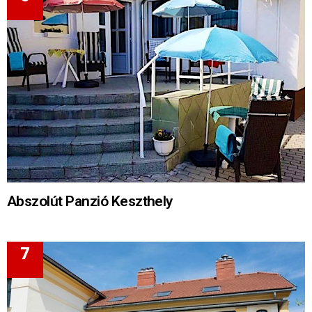
Abszolút Panzió Keszthely