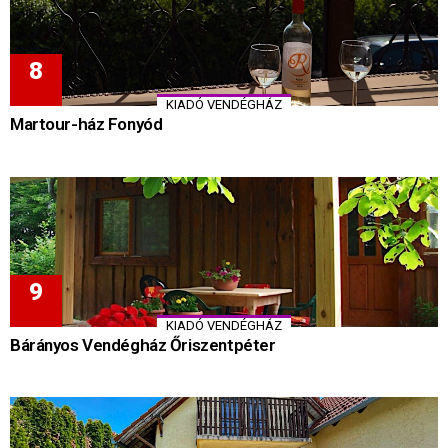
KIADÓ VENDÉGHÁZ
Martour-ház Fonyód
KIADÓ VENDÉGHÁZ
Bárányos Vendégház Őriszentpéter