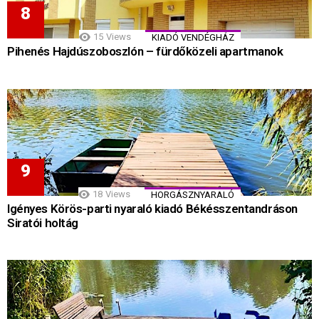
15
Views
KIADÓ VENDÉGHÁZ
Pihenés Hajdúszoboszlón – fürdőközeli apartmanok
18
Views
HORGÁSZNYARALÓ
Igényes Körös-parti nyaraló kiadó Békésszentandráson
Siratói holtág