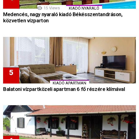
15
Views
KIADÓ NYARALÓ
Medencés, nagy nyaraló kiadó Békésszentandráson,
közvetlen vízparton
KIADÓ APARTMAN
Balatoni vízpartközeli apartman 6 fő részére klímával