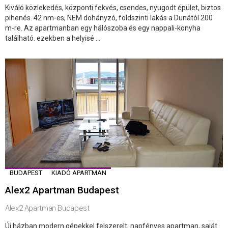
Kiváló közlekedés, központi fekvés, csendes, nyugodt épület, biztos
pihenés. 42 nm-es, NEM dohányzó, földszinti lakás a Dunától 200
m-re. Az apartmanban egy hálószoba és egy nappali-konyha
található. ezekben a helyisé ...
BUDAPEST
KIADÓ APARTMAN
Alex2 Apartman Budapest
Alex2 Apartman Budapest
Új házban modern gépekkel felszerelt, napfényes apartman, saját