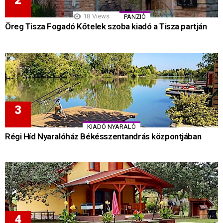
18
Views
PANZIÓ
Öreg Tisza Fogadó Kőtelek szoba kiadó a Tisza partján
KIADÓ NYARALÓ
Régi Híd Nyaralóház Békésszentandrás központjában