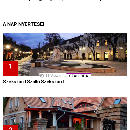
A NAP NYERTESEI
11
Views
SZÁLLODA
Szekszárd Szálló Szekszárd