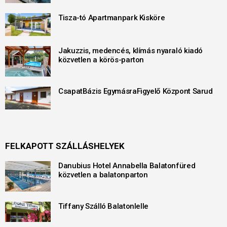
Tisza-tó Apartmanpark Kisköre
Jakuzzis, medencés, klímás nyaraló kiadó
közvetlen a körös-parton
CsapatBázis EgymásraFigyelő Központ Sarud
FELKAPOTT SZÁLLÁSHELYEK
Danubius Hotel Annabella Balatonfüred
közvetlen a balatonparton
Tiffany Szálló Balatonlelle