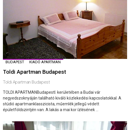
BUDAPEST
KIADÓ APARTMAN
Toldi Apartman Budapest
Toldi Apartman Budapest
TOLDI APARTMANBudapestI. kerületében a Budai vár
negyedszoknyáján található kiváló közlekedési kapcsolatokkal. A
stúdió apartmanklasszicista, műemlék jellegű védett
épületföldszintjén van. A lakás a mai kor ízlésének ...