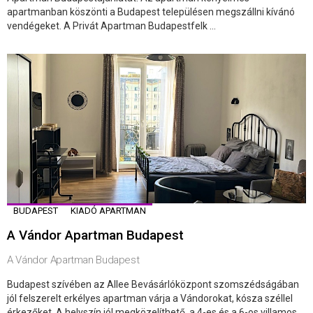
apartmanban köszönti a Budapest településen megszállni kívánó
vendégeket. A Privát Apartman Budapestfelk ...
BUDAPEST
KIADÓ APARTMAN
A Vándor Apartman Budapest
A Vándor Apartman Budapest
Budapest szívében az Allee Bevásárlóközpont szomszédságában
jól felszerelt erkélyes apartman várja a Vándorokat, kósza széllel
érkezőket. A helyszín jól megközelíthető, a 4-es és a 6-os villamos