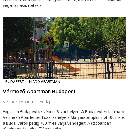
végállomása, illetve a ...
BUDAPEST
KIADÓ APARTMAN
Vérmező Apartman Budapest
Vérmező Apartman Budapest
Foglaljon Budapest szívében Pazar helyen. A Budapesten található
Vérmező Apartement szálláshelye a Mátyás-templomtól 400 m-re,
a Budai Vártól pedig 700 m-re várja vendégeit. A szobákban
síkképernyős kábel-TV szolgálja ...