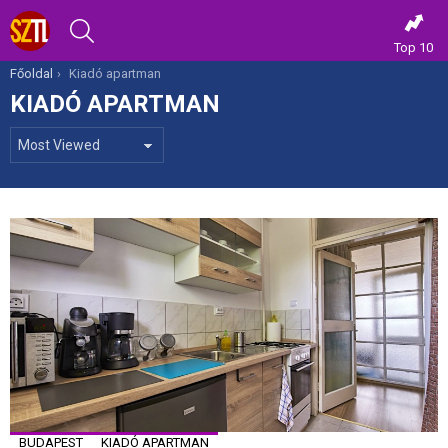
KERESÉS
Top 10
Itt vagy most:
Főoldal
Kiadó apartman
KIADÓ APARTMAN
MOST
VIEWED
BUDAPEST
KIADÓ APARTMAN