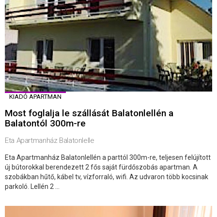
KIADÓ APARTMAN
Most foglalja le szállását Balatonlellén a
Balatontól 300m-re
Eta Apartmanház Balatonlelle
Eta Apartmanház Balatonlellén a parttól 300m-re, teljesen felújított
új bútorokkal berendezett 2 fős saját fürdőszobás apartman. A
szobákban hűtő, kábel tv, vízforraló, wifi. Az udvaron több kocsinak
parkoló. Lellén 2 ...