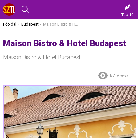
KERESÉS
Top 10
Itt vagy most:
Főoldal
Budapest
Maison Bistro & Hotel Budapest
Maison Bistro & Hotel Budapest
Maison Bistro & Hotel Budapest
67
Views