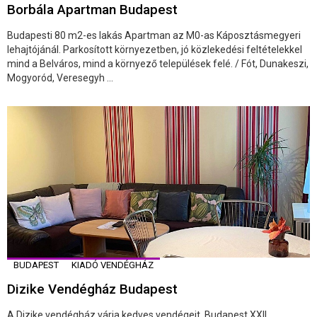
Borbála Apartman Budapest
Budapesti 80 m2-es lakás Apartman az M0-as Káposztásmegyeri
lehajtójánál. Parkosított környezetben, jó közlekedési feltételekkel
mind a Belváros, mind a környező települések felé. / Fót, Dunakeszi,
Mogyoród, Veresegyh ...
BUDAPEST
KIADÓ VENDÉGHÁZ
Dizike Vendégház Budapest
A Dizike vendégház várja kedves vendégeit, Budapest XXII.