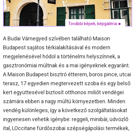
További képek, képgaléria ►
A Budai Várnegyed szívében található Maison
Budapest sajátos térkialakításával és modern
megjelenésével hódol a történelmi helyszínnek, a
gasztronómiai múltnak és a mai igényeknek egyaránt.
A Maison Budapest bisztró étterem, boros pince, utcai
terasz, 17 egyedien megtervezett szoba és egy belső
kert együttesével biztosít otthonos miliőt vendégei
számára ebben a nagy múltú környezetben. Minden
vendég különleges, így a következő szolgáltatásokat
ingyenesen vehetik igénybe: reggeli, minibár, üdvözlő
ital, LOccitane fürdőszobai szépségápolási termékek,