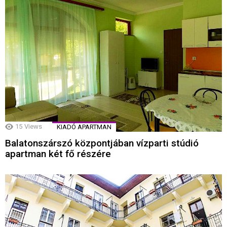
15
Views
KIADÓ APARTMAN
Balatonszárszó központjában vízparti stúdió
apartman két fő részére