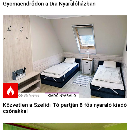
Gyomaendrődön a Dia Nyaralóházban
36
Views
KIADÓ NYARALÓ
Közvetlen a Szelidi-Tó partján 8 fős nyaraló kiadó
csónakkal