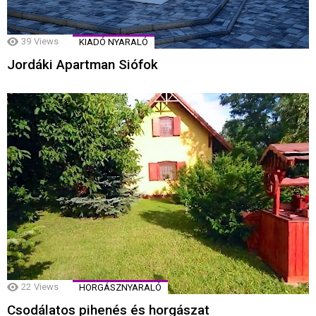
39
Views
KIADÓ NYARALÓ
Jordáki Apartman Siófok
22
Views
HORGÁSZNYARALÓ
Csodálatos pihenés és horgászat