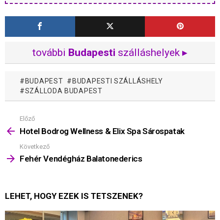
további
Budapesti
szálláshelyek ▸
BUDAPEST
BUDAPESTI SZÁLLÁSHELY
SZÁLLODA BUDAPEST
Előző
Mutass
többet
Hotel Bodrog Wellness & Elix Spa Sárospatak
Következő
Fehér Vendégház Balatonederics
LEHET, HOGY EZEK IS TETSZENEK?