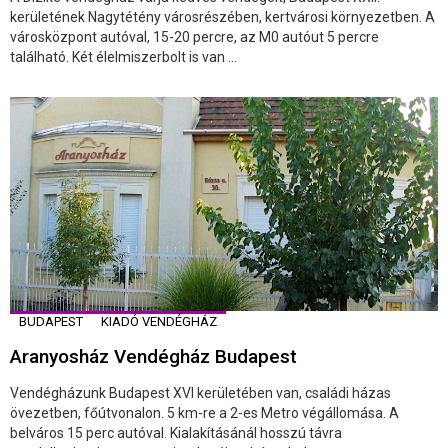
kerületének Nagytétény városrészében, kertvárosi környezetben. A
városközpont autóval, 15-20 percre, az M0 autóut 5 percre
található. Két élelmiszerbolt is van ...
BUDAPEST
KIADÓ VENDÉGHÁZ
Aranyosház Vendégház Budapest
Vendégházunk Budapest XVI kerületében van, családi házas
övezetben, főútvonalon. 5 km-re a 2-es Metro végállomása. A
belváros 15 perc autóval. Kialakításánál hosszú távra