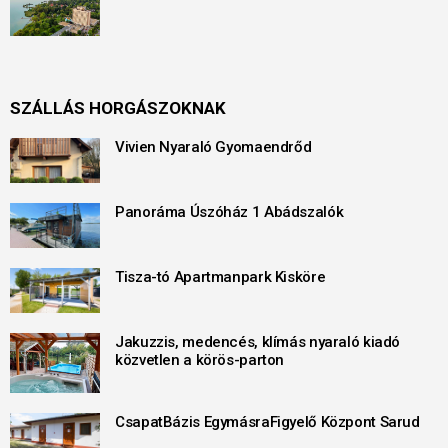
SZÁLLÁS HORGÁSZOKNAK
Vivien Nyaraló Gyomaendrőd
Panoráma Úszóház 1 Abádszalók
Tisza-tó Apartmanpark Kisköre
Jakuzzis, medencés, klímás nyaraló kiadó
közvetlen a körös-parton
CsapatBázis EgymásraFigyelő Központ Sarud