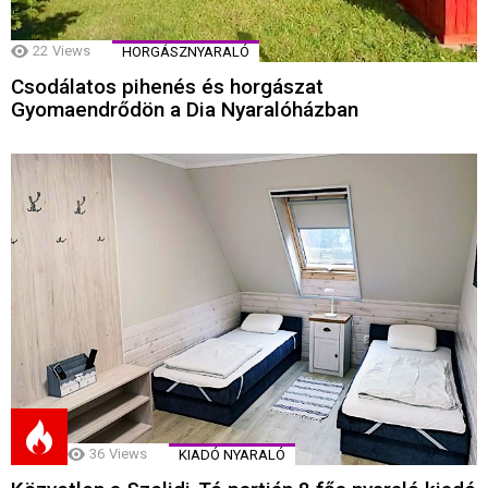
22
Views
HORGÁSZNYARALÓ
Csodálatos pihenés és horgászat
Gyomaendrődön a Dia Nyaralóházban
36
Views
KIADÓ NYARALÓ