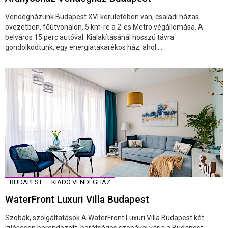
Vendégházunk Budapest XVI kerületében van, családi házas
övezetben, főútvonalon. 5 km-re a 2-es Metro végállomása. A
belváros 15 perc autóval. Kialakításánál hosszú távra
gondolkodtunk, egy energiatakarékos ház, ahol ...
BUDAPEST
KIADÓ VENDÉGHÁZ
WaterFront Luxuri Villa Budapest
Szobák, szolgáltatások A WaterFront Luxuri Villa Budapest két
ízlésesen berendezett, barátságos szobával várja a Budapest