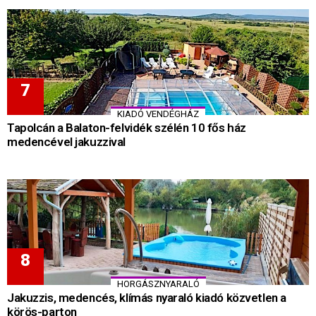
KIADÓ VENDÉGHÁZ
Tapolcán a Balaton-felvidék szélén 10 fős ház
medencével jakuzzival
HORGÁSZNYARALÓ
Jakuzzis, medencés, klímás nyaraló kiadó közvetlen a
körös-parton