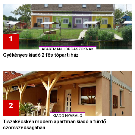
APARTMAN HORGÁSZOKNAK
Gyékényes kiadó 2 fős tóparti ház
KIADÓ NYARALÓ
Tiszakécskén modern apartman kiadó a fürdő
szomszédságában