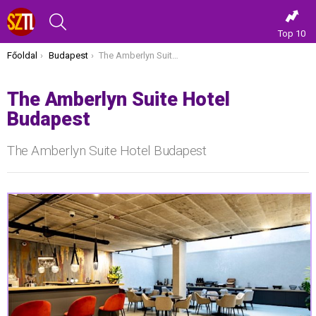
KERESÉS
Top 10
Itt vagy most:
Főoldal
Budapest
The Amberlyn Suite Hotel Budapest
The Amberlyn Suite Hotel
Budapest
The Amberlyn Suite Hotel Budapest