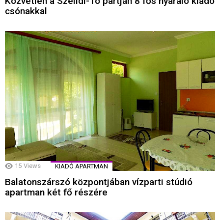
Közvetlen a Szelidi-Tó partján 8 fős nyaraló kiadó
csónakkal
15
Views
KIADÓ APARTMAN
Balatonszárszó központjában vízparti stúdió
apartman két fő részére