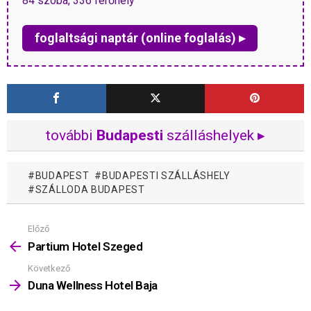
84 szoba, 336 férőhely
foglaltsági naptár (online foglalás) ▸
további
Budapesti
szálláshelyek ▸
BUDAPEST
BUDAPESTI SZÁLLÁSHELY
SZÁLLODA BUDAPEST
Előző
Mutass
többet
Partium Hotel Szeged
Következő
Duna Wellness Hotel Baja