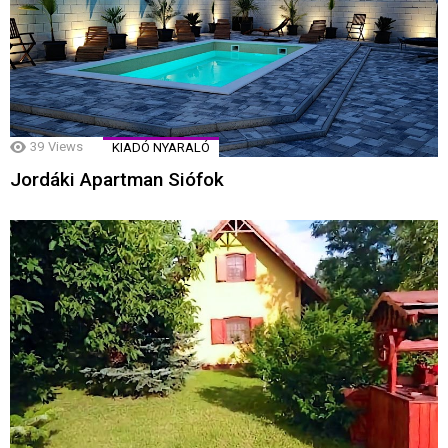
39
Views
KIADÓ NYARALÓ
Jordáki Apartman Siófok