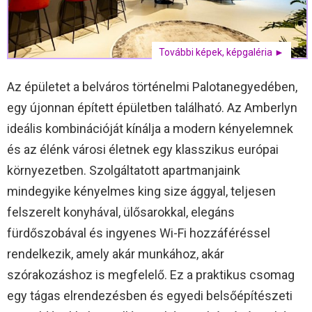
További képek, képgaléria ►
Az épületet a belváros történelmi Palotanegyedében,
egy újonnan épített épületben található. Az Amberlyn
ideális kombinációját kínálja a modern kényelemnek
és az élénk városi életnek egy klasszikus európai
környezetben. Szolgáltatott apartmanjaink
mindegyike kényelmes king size ággyal, teljesen
felszerelt konyhával, ülősarokkal, elegáns
fürdőszobával és ingyenes Wi-Fi hozzáféréssel
rendelkezik, amely akár munkához, akár
szórakozáshoz is megfelelő. Ez a praktikus csomag
egy tágas elrendezésben és egyedi belsőépítészeti