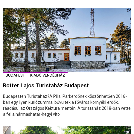
BUDAPEST
KIADÓ VENDÉGHÁZ
Rotter Lajos Turistaház Budapest
Budapesten Turistaház?A Pilisi Parkerdőnek köszönhetően 2016-
ban egy ilyen kuriózummal bővültek a főváros környéki erdők,
ráadásul az Országos Kéktúra mentén. A turistaház 2018-ban vette
a fel a hármashatár-hegyi vito ...