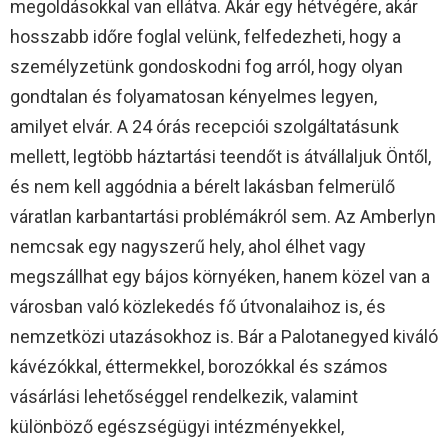
megoldásokkal van ellátva. Akár egy hétvégére, akár
hosszabb időre foglal velünk, felfedezheti, hogy a
személyzetünk gondoskodni fog arról, hogy olyan
gondtalan és folyamatosan kényelmes legyen,
amilyet elvár. A 24 órás recepciói szolgáltatásunk
mellett, legtöbb háztartási teendőt is átvállaljuk Öntől,
és nem kell aggódnia a bérelt lakásban felmerülő
váratlan karbantartási problémákról sem. Az Amberlyn
nemcsak egy nagyszerű hely, ahol élhet vagy
megszállhat egy bájos környéken, hanem közel van a
városban való közlekedés fő útvonalaihoz is, és
nemzetközi utazásokhoz is. Bár a Palotanegyed kiváló
kávézókkal, éttermekkel, borozókkal és számos
vásárlási lehetőséggel rendelkezik, valamint
különböző egészségügyi intézményekkel,