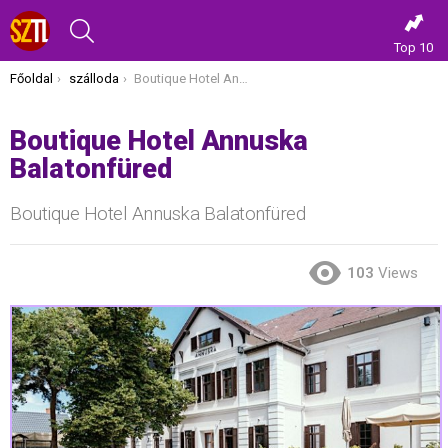
KERESÉS
Top 10
Itt vagy most:
Főoldal
szálloda
Boutique Hotel Annuska Balatonfüred
Boutique Hotel Annuska
Balatonfüred
Boutique Hotel Annuska Balatonfüred
103
Views