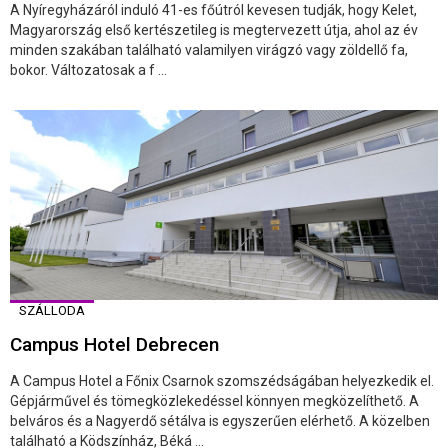
A Nyíregyházáról induló 41-es főútról kevesen tudják, hogy Kelet,
Magyarország első kertészetileg is megtervezett útja, ahol az év
minden szakában található valamilyen virágzó vagy zöldellő fa,
bokor. Változatosak a f ...
SZÁLLODA
Campus Hotel Debrecen
A Campus Hotel a Főnix Csarnok szomszédságában helyezkedik el.
Gépjárművel és tömegközlekedéssel könnyen megközelíthető. A
belváros és a Nagyerdő sétálva is egyszerűen elérhető. A közelben
található a Ködszínház, Béká ...