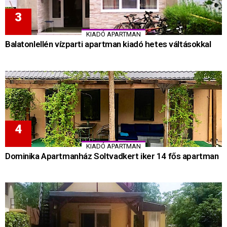
KIADÓ APARTMAN
Balatonlellén vízparti apartman kiadó hetes váltásokkal
KIADÓ APARTMAN
Dominika Apartmanház Soltvadkert iker 14 fős apartman