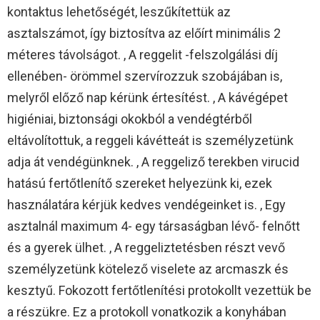
kontaktus lehetőségét, leszűkítettük az
asztalszámot, így biztosítva az előírt minimális 2
méteres távolságot. , A reggelit -felszolgálási díj
ellenében- örömmel szervírozzuk szobájában is,
melyről előző nap kérünk értesítést. , A kávégépet
higiéniai, biztonsági okokból a vendégtérből
eltávolítottuk, a reggeli kávétteát is személyzetünk
adja át vendégünknek. , A reggeliző terekben virucid
hatású fertőtlenítő szereket helyezünk ki, ezek
használatára kérjük kedves vendégeinket is. , Egy
asztalnál maximum 4- egy társaságban lévő- felnőtt
és a gyerek ülhet. , A reggeliztetésben részt vevő
személyzetünk kötelező viselete az arcmaszk és
kesztyű. Fokozott fertőtlenítési protokollt vezettük be
a részükre. Ez a protokoll vonatkozik a konyhában