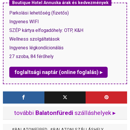
Boutique Hotel Annuska árak és kedvezmények
Parkolási lehetőség (fizetős)
Ingyenes WIFI
SZÉP kártya elfogadóhely: OTP, K&H
Wellness szolgáltatások
Ingyenes légkondícionálás
27 szoba, 84 férőhely
foglaltsági naptár (online foglalás) ▸
további
Balatonfüredi
szálláshelyek ▸
BALATONFÜRED
BALATONI SZÁLLÁSHELY