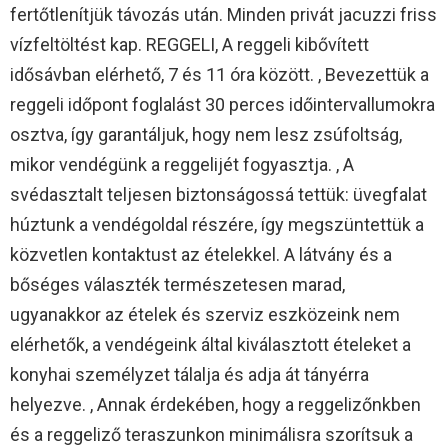
fertőtlenítjük távozás után. Minden privát jacuzzi friss
vízfeltöltést kap. REGGELI, A reggeli kibővített
idősávban elérhető, 7 és 11 óra között. , Bevezettük a
reggeli időpont foglalást 30 perces időintervallumokra
osztva, így garantáljuk, hogy nem lesz zsúfoltság,
mikor vendégünk a reggelijét fogyasztja. , A
svédasztalt teljesen biztonságossá tettük: üvegfalat
húztunk a vendégoldal részére, így megszüntettük a
közvetlen kontaktust az ételekkel. A látvány és a
bőséges választék természetesen marad,
ugyanakkor az ételek és szerviz eszközeink nem
elérhetők, a vendégeink által kiválasztott ételeket a
konyhai személyzet tálalja és adja át tányérra
helyezve. , Annak érdekében, hogy a reggelizőnkben
és a reggeliző teraszunkon minimálisra szorítsuk a