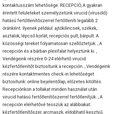
kontaktusszám lehetősége. RECEPCIÓ, A gyakran
érintett felületeket személyzetünk virucid (vírusölő)
hatású fertőtlenítőszerrel fertőtleníti legalább 2
óránként. Ilyenek például: ajtókilincsek, székek,
asztalok, lépcső korlát, recepciós pult, bárpult. A
közösségi tereket folyamatosan szellőztetjük. , A
recepción és a bárban plexifalat helyeztünk ki. ,
Vendégeink részére 0-24 elérhető virucid
kézfertőtlenítőt biztosítunk a recepción. , Vendégeink
részére kontaktmentes check-in lehetőséget
biztosítunk: online bejelentőlap, előzetes kitöltés.
Recepciónkon a tollakat minden használat után
virucid hatású fertőtlenítőszerrel fertőtlenítjük. , A
recepción elérhetővé tesszük az alábbiakat:
kézfertőtlenítőszer, arcmaszk, eldobható kesztyű.