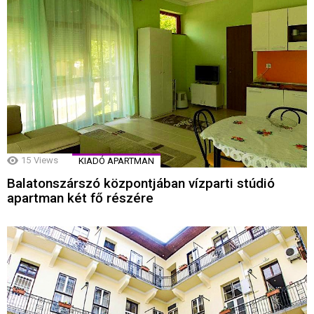
15
Views
KIADÓ APARTMAN
Balatonszárszó központjában vízparti stúdió
apartman két fő részére