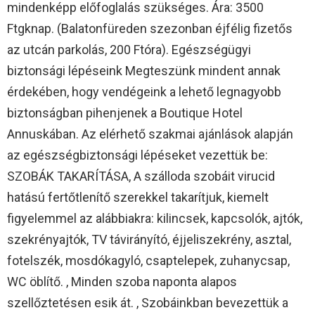
mindenképp előfoglalás szükséges. Ára: 3500
Ftgknap. (Balatonfüreden szezonban éjfélig fizetős
az utcán parkolás, 200 Ftóra). Egészségügyi
biztonsági lépéseink Megteszünk mindent annak
érdekében, hogy vendégeink a lehető legnagyobb
biztonságban pihenjenek a Boutique Hotel
Annuskában. Az elérhető szakmai ajánlások alapján
az egészségbiztonsági lépéseket vezettük be:
SZOBÁK TAKARÍTÁSA, A szálloda szobáit virucid
hatású fertőtlenítő szerekkel takarítjuk, kiemelt
figyelemmel az alábbiakra: kilincsek, kapcsolók, ajtók,
szekrényajtók, TV távirányító, éjjeliszekrény, asztal,
fotelszék, mosdókagyló, csaptelepek, zuhanycsap,
WC öblítő. , Minden szoba naponta alapos
szellőztetésen esik át. , Szobáinkban bevezettük a