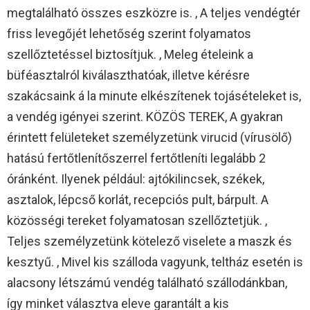
megtalálható összes eszközre is. , A teljes vendégtér
friss levegőjét lehetőség szerint folyamatos
szellőztetéssel biztosítjuk. , Meleg ételeink a
büféasztalról kiválaszthatóak, illetve kérésre
szakácsaink á la minute elkészítenek tojásételeket is,
a vendég igényei szerint. KÖZÖS TEREK, A gyakran
érintett felületeket személyzetünk virucid (vírusölő)
hatású fertőtlenítőszerrel fertőtleníti legalább 2
óránként. Ilyenek például: ajtókilincsek, székek,
asztalok, lépcső korlát, recepciós pult, bárpult. A
közösségi tereket folyamatosan szellőztetjük. ,
Teljes személyzetünk kötelező viselete a maszk és
kesztyű. , Mivel kis szálloda vagyunk, teltház esetén is
alacsony létszámú vendég található szállodánkban,
így minket választva eleve garantált a kis