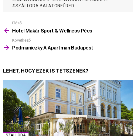
SZÁLLODA BALATONFÜRED
Előző
Mutass
többet
Hotel Makár Sport & Wellness Pécs
Következő
Podmaniczky A Apartman Budapest
LEHET, HOGY EZEK IS TETSZENEK?
SZÁLLODA