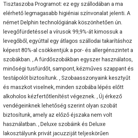
Tisztaszoba Programot: ez egy szállodában a ma
elérhető legmagasabb higiéniai színvonalat jelenti. A
német Delphin technológiának köszönhetően ún.
levegőfürdetéssel a vírusok 99,9%-át kimossuk a
levegőből, egyúttal egy átlagos szállodai takarításhoz
képest 80%-al csökkentjük a por- és allergénszintet a
szobákban. , A fürdőszobákban egyszer használatos,
minőségi tusfürdőt, sampont, kézműves szappant és
testápolót biztosítunk. , Szobaasszonyaink kesztyűt
és maszkot viselnek, minden szobába lépés előtt
alkoholos kézfertőtlenítést végeznek. , Új érkező
vendégeinknek lehetőség szerint olyan szobát
biztosítunk, amely az előző éjszaka nem volt
használatban. , Deluxe szobáink és Deluxe
lakosztályunk privát jacuzziját teljeskörűen