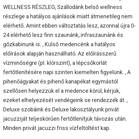
WELLNESS RÉSZLEG, Szállodánk belső wellness
részlege a hatályos ajánlások miatt átmenetileg nem
elérhető. Amint ebben változtatás lesz, azonnal újra 0-
24 elérhető lesz finn szaunánk, infraszaunánk és
gőzkabinunk is. , Külső medencénk a hatályos
előírások alapján használható. Az előírásszerű
vízminőségre (pl. klórszint), a lépcsőkorlát
fertőtlenítésére napi szinten kiemelten figyelünk. , A
pihenőágyakat és pihenő kanapékat egymástól
szellősen helyezzük el a medence körül, kérjük,
ezeket elhelyezését vendégeink se rendezzék át. ,
Deluxe szobáink és Deluxe lakosztályunk privát
jacuzziját teljeskörűen fertőtlenítjük távozás után.
Minden privát jacuzzi friss vízfeltöltést kap.