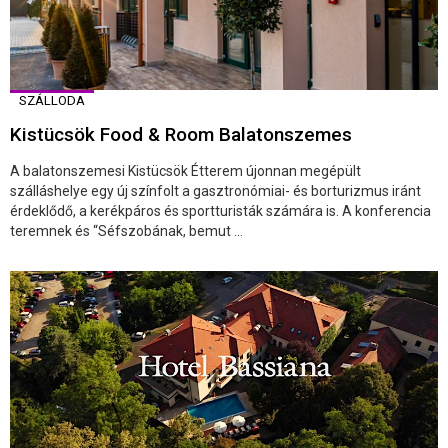
SZÁLLODA
Kistücsök Food & Room Balatonszemes
A balatonszemesi Kistücsök Étterem újonnan megépült
szálláshelye egy új színfolt a gasztronómiai- és borturizmus iránt
érdeklődő, a kerékpáros és sportturisták számára is. A konferencia
teremnek és “Séfszobának, bemut ...