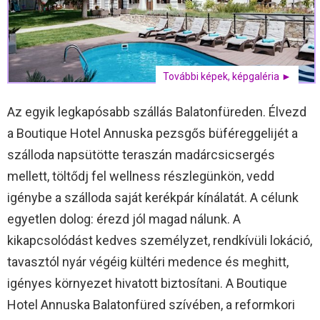
További képek, képgaléria ►
Az egyik legkapósabb szállás Balatonfüreden. Élvezd
a Boutique Hotel Annuska pezsgős büféreggelijét a
szálloda napsütötte teraszán madárcsicsergés
mellett, töltődj fel wellness részlegünkön, vedd
igénybe a szálloda saját kerékpár kínálatát. A célunk
egyetlen dolog: érezd jól magad nálunk. A
kikapcsolódást kedves személyzet, rendkívüli lokáció,
tavasztól nyár végéig kültéri medence és meghitt,
igényes környezet hivatott biztosítani. A Boutique
Hotel Annuska Balatonfüred szívében, a reformkori