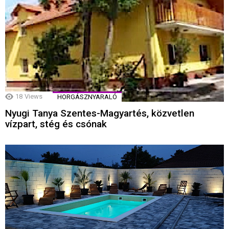
18
Views
HORGÁSZNYARALÓ
Nyugi Tanya Szentes-Magyartés, közvetlen
vízpart, stég és csónak