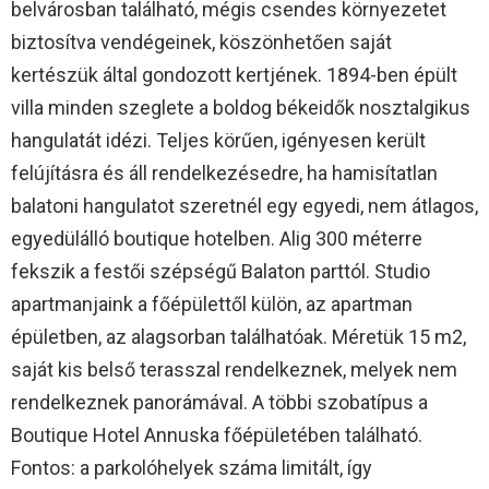
belvárosban található, mégis csendes környezetet
biztosítva vendégeinek, köszönhetően saját
kertészük által gondozott kertjének. 1894-ben épült
villa minden szeglete a boldog békeidők nosztalgikus
hangulatát idézi. Teljes körűen, igényesen került
felújításra és áll rendelkezésedre, ha hamisítatlan
balatoni hangulatot szeretnél egy egyedi, nem átlagos,
egyedülálló boutique hotelben. Alig 300 méterre
fekszik a festői szépségű Balaton parttól. Studio
apartmanjaink a főépülettől külön, az apartman
épületben, az alagsorban találhatóak. Méretük 15 m2,
saját kis belső terasszal rendelkeznek, melyek nem
rendelkeznek panorámával. A többi szobatípus a
Boutique Hotel Annuska főépületében található.
Fontos: a parkolóhelyek száma limitált, így