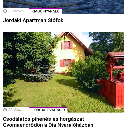
39
Views
KIADÓ NYARALÓ
Jordáki Apartman Siófok
22
Views
HORGÁSZNYARALÓ
Csodálatos pihenés és horgászat
Gyomaendrődön a Dia Nyaralóházban