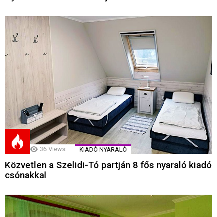
36
Views
KIADÓ NYARALÓ
Közvetlen a Szelidi-Tó partján 8 fős nyaraló kiadó
csónakkal