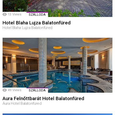
13
Views
SZÁLLODA
Hotel Blaha Lujza Balatonfüred
Hotel Blaha Lujza Balatonfüred
49
Views
SZÁLLODA
Aura Felnőttbarát Hotel Balatonfüred
Aura Hotel Balatonfüred