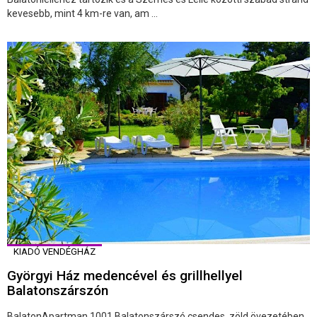
kevesebb, mint 4 km-re van, am ...
KIADÓ VENDÉGHÁZ
Györgyi Ház medencével és grillhellyel
Balatonszárszón
BalatonApartman 1001 Balatonszárszó csendes, zöld övezetében