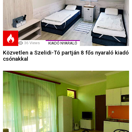
36
Views
KIADÓ NYARALÓ
Közvetlen a Szelidi-Tó partján 8 fős nyaraló kiadó
csónakkal