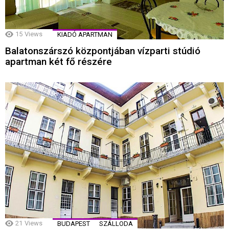
15
Views
KIADÓ APARTMAN
Balatonszárszó központjában vízparti stúdió
apartman két fő részére
21
Views
BUDAPEST
SZÁLLODA