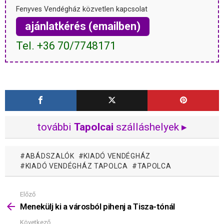
Fenyves Vendégház közvetlen kapcsolat
ajánlatkérés (emailben)
Tel. +36 70/7748171
további
Tapolcai
szálláshelyek ▸
ABÁDSZALÓK
KIADÓ VENDÉGHÁZ
KIADÓ VENDÉGHÁZ TAPOLCA
TAPOLCA
Előző
Mutass
többet
Menekülj ki a városból pihenj a Tisza-tónál
Következő