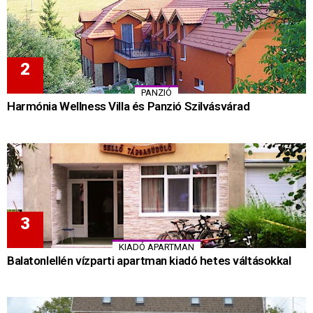
PANZIÓ
Harmónia Wellness Villa és Panzió Szilvásvárad
KIADÓ APARTMAN
Balatonlellén vízparti apartman kiadó hetes váltásokkal