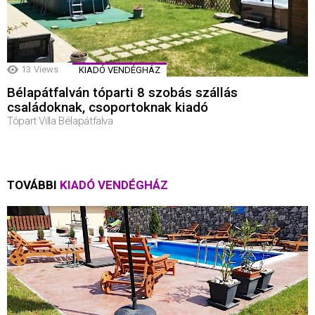
13
Views
KIADÓ VENDÉGHÁZ
Bélapátfalván tóparti 8 szobás szállás
családoknak, csoportoknak kiadó
Tópart Villa Bélapátfalva
TOVÁBBI
KIADÓ VENDÉGHÁZ