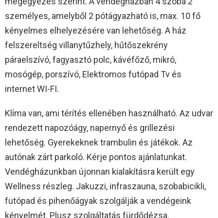
megegyezés szerint. A vendégházban 4 szoba 2
személyes, amelyből 2 pótágyazható is, max. 10 fő
kényelmes elhelyezésére van lehetőség. A ház
felszereltség villanytűzhely, hűtőszekrény
páraelszívó, fagyasztó polc, kávéfőző, mikró,
mosógép, porszívó, Elektromos futópad Tv és
internet WI-FI.
Klíma van, ami térítés ellenében használható. Az udvar
rendezett napozóágy, napernyő és grillezési
lehetőség. Gyerekeknek trambulin és játékok. Az
autónak zárt parkoló. Kérje pontos ajánlatunkat.
Vendégházunkban újonnan kialakításra került egy
Wellness részleg. Jakuzzi, infraszauna, szobabicikli,
futópad és pihenőágyak szolgálják a vendégeink
kényelmét. Plusz szolgáltatás fürdődézsa.