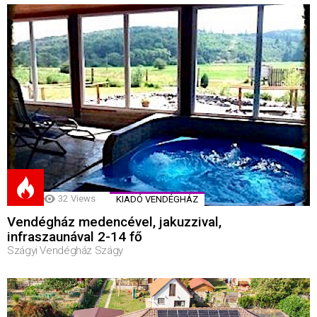
32
Views
KIADÓ VENDÉGHÁZ
Vendégház medencével, jakuzzival,
infraszaunával 2-14 fő
Szágyi Vendégház Szágy