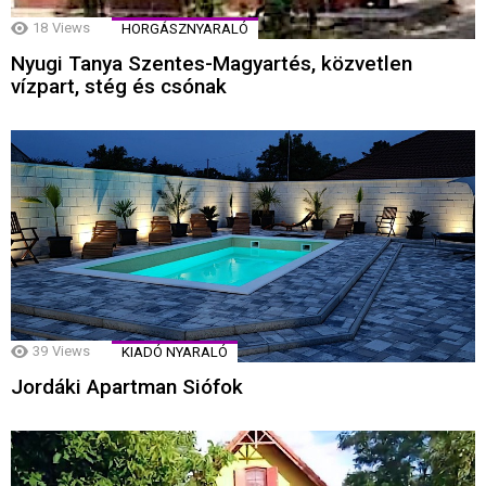
18
Views
HORGÁSZNYARALÓ
Nyugi Tanya Szentes-Magyartés, közvetlen
vízpart, stég és csónak
39
Views
KIADÓ NYARALÓ
Jordáki Apartman Siófok