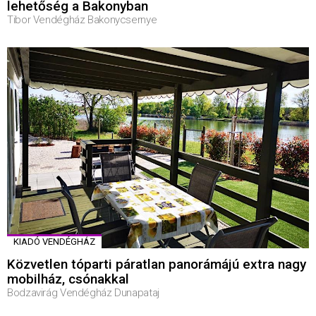
lehetőség a Bakonyban
Tibor Vendégház Bakonycsernye
KIADÓ VENDÉGHÁZ
Közvetlen tóparti páratlan panorámájú extra nagy
mobilház, csónakkal
Bodzavirág Vendégház Dunapataj