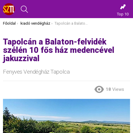
KERESÉS
Top 10
Itt vagy most:
Főoldal
kiadó vendégház
Tapolcán a Balaton-felvidék szélén 10 fős ház medencével jakuzzival
Tapolcán a Balaton-felvidék
szélén 10 fős ház medencével
jakuzzival
Fenyves Vendégház Tapolca
18
Views