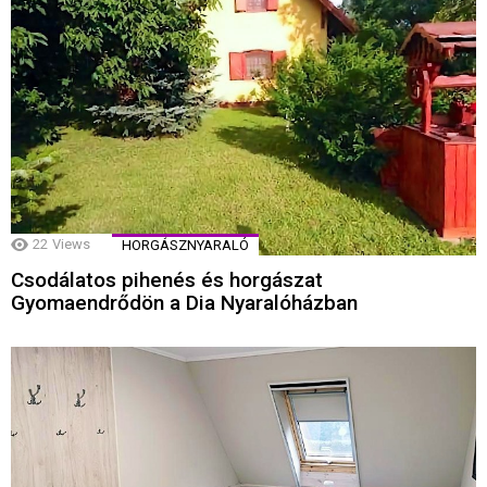
22
Views
HORGÁSZNYARALÓ
Csodálatos pihenés és horgászat
Gyomaendrődön a Dia Nyaralóházban