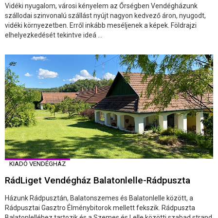
Vidéki nyugalom, városi kényelem az Őrségben Vendégházunk
szállodai szinvonalú szállást nyújt nagyon kedvező áron, nyugodt,
vidéki környezetben. Erről inkább meséljenek a képek. Földrajzi
elhelyezkedését tekintve ideá ...
KIADÓ VENDÉGHÁZ
RádLiget Vendégház Balatonlelle-Rádpuszta
Házunk Rádpusztán, Balatonszemes és Balatonlelle között, a
Rádpusztai Gasztro Élménybitorok mellett fekszik. Rádpuszta
Balatonlelléhez tartozik és a Szemes és Lelle közötti szabad strand