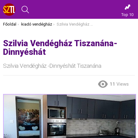
KERESÉS
Top 10
Itt vagy most:
Főoldal
kiadó vendégház
Szilvia Vendégház Tiszanána-Dinnyéshát
Szilvia Vendégház Tiszanána-
Dinnyéshát
Szilvia Vendégház -Dinnyéshát Tiszanána
11
Views