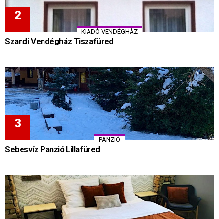
KIADÓ VENDÉGHÁZ
Szandi Vendégház Tiszafüred
PANZIÓ
Sebesvíz Panzió Lillafüred