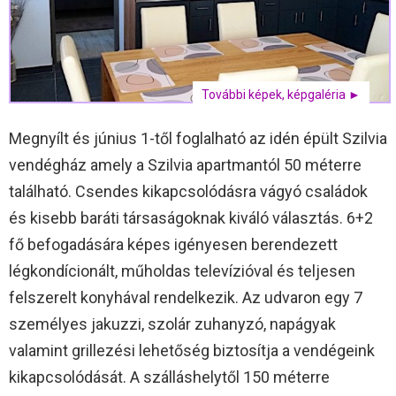
További képek, képgaléria ►
Megnyílt és június 1-től foglalható az idén épült Szilvia
vendégház amely a Szilvia apartmantól 50 méterre
található. Csendes kikapcsolódásra vágyó családok
és kisebb baráti társaságoknak kiváló választás. 6+2
fő befogadására képes igényesen berendezett
légkondícionált, műholdas televízióval és teljesen
felszerelt konyhával rendelkezik. Az udvaron egy 7
személyes jakuzzi, szolár zuhanyzó, napágyak
valamint grillezési lehetőség biztosítja a vendégeink
kikapcsolódását. A szálláshelytől 150 méterre