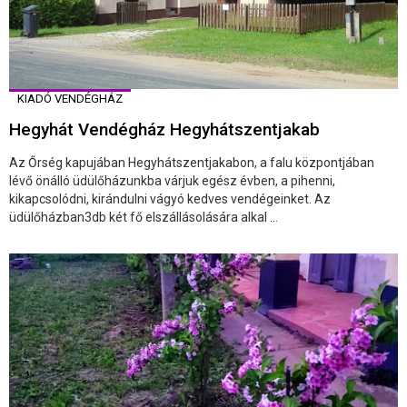
KIADÓ VENDÉGHÁZ
Hegyhát Vendégház Hegyhátszentjakab
Az Őrség kapujában Hegyhátszentjakabon, a falu központjában
lévő önálló üdülőházunkba várjuk egész évben, a pihenni,
kikapcsolódni, kirándulni vágyó kedves vendégeinket. Az
üdülőházban3db két fő elszállásolására alkal ...