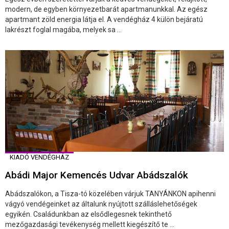
modern, de egyben környezetbarát apartmanunkkal. Az egész
apartmant zöld energia látja el. A vendégház 4 külön bejáratú
lakrészt foglal magába, melyek sa ...
KIADÓ VENDÉGHÁZ
Abádi Major Kemencés Udvar Abádszalók
Abádszalókon, a Tisza-tó közelében várjuk TANYÁNKON apihenni
vágyó vendégeinket az általunk nyújtott szálláslehetőségek
egyikén. Családunkban az elsődlegesnek tekinthető
mezőgazdasági tevékenység mellett kiegészítő te ...