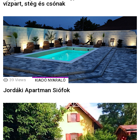
vízpart, stég és csónak
39
Views
KIADÓ NYARALÓ
Jordáki Apartman Siófok