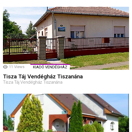
11
Views
KIADÓ VENDÉGHÁZ
Tisza Táj Vendégház Tiszanána
Tisza Táj Vendégház Tiszanána