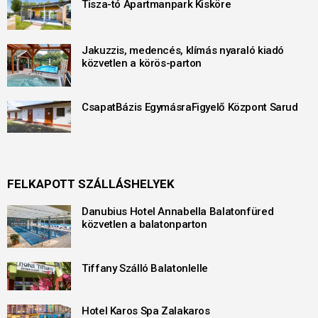
Tisza-tó Apartmanpark Kisköre
Jakuzzis, medencés, klímás nyaraló kiadó
közvetlen a körös-parton
CsapatBázis EgymásraFigyelő Központ Sarud
FELKAPOTT SZÁLLÁSHELYEK
Danubius Hotel Annabella Balatonfüred
közvetlen a balatonparton
Tiffany Szálló Balatonlelle
Hotel Karos Spa Zalakaros