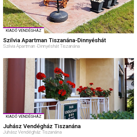
KIADÓ VENDÉGHÁZ
Szilvia Apartman Tiszanána-Dinnyéshát
Szilvia Apartman -Dinnyéshát Tiszanána
KIADÓ VENDÉGHÁZ
Juhász Vendégház Tiszanána
Juhász Vendégház Tiszanána