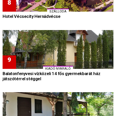
SZÁLLODA
Hotel Vécsecity Hernádvécse
KIADÓ NYARALÓ
Balatonfenyvesi vízközeli 14 fős gyermekbarát ház
játszótérrel stéggel