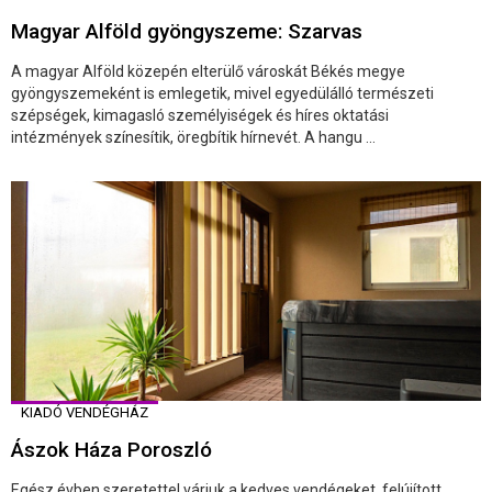
Magyar Alföld gyöngyszeme: Szarvas
A magyar Alföld közepén elterülő városkát Békés megye
gyöngyszemeként is emlegetik, mivel egyedülálló természeti
szépségek, kimagasló személyiségek és híres oktatási
intézmények színesítik, öregbítik hírnevét. A hangu ...
KIADÓ VENDÉGHÁZ
Ászok Háza Poroszló
Egész évben szeretettel várjuk a kedves vendégeket, felújított,