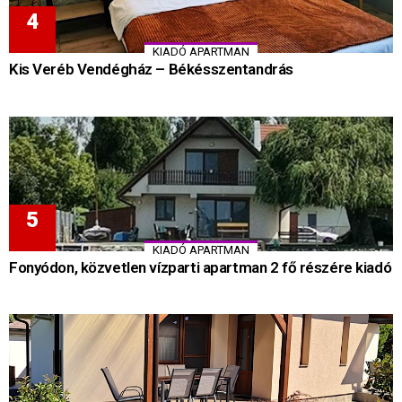
KIADÓ APARTMAN
Kis Veréb Vendégház – Békésszentandrás
KIADÓ APARTMAN
Fonyódon, közvetlen vízparti apartman 2 fő részére kiadó