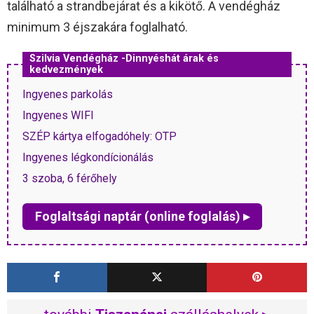
található a strandbejárat és a kikötő. A vendégház
minimum 3 éjszakára foglalható.
Szilvia Vendégház -Dinnyéshát árak és
kedvezmények
Ingyenes parkolás
Ingyenes WIFI
SZÉP kártya elfogadóhely: OTP
Ingyenes légkondícionálás
3 szoba, 6 férőhely
Foglaltsági naptár (online foglalás) ▸