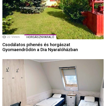
22
Views
HORGÁSZNYARALÓ
Csodálatos pihenés és horgászat
Gyomaendrődön a Dia Nyaralóházban