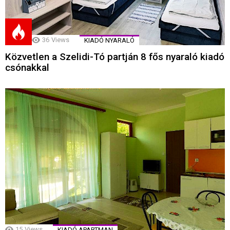
36
Views
KIADÓ NYARALÓ
Közvetlen a Szelidi-Tó partján 8 fős nyaraló kiadó
csónakkal
15
Views
KIADÓ APARTMAN