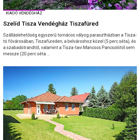
KIADÓ VENDÉGHÁZ
Szelíd Tisza Vendégház Tiszafüred
Szálláslehetőség egyszerű tornácos vályog parasztházban a Tisza-
tó fővárosában, Tiszafüreden, a belvároshoz közel (5 perc séta), és
a szabadstrandtól, valamint a Tisza-tavi Mancsos Pancsolótól sem
messze (20 perc séta ...