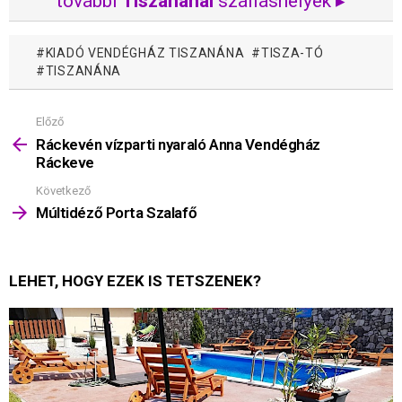
további
Tiszanánai
szálláshelyek ▸
KIADÓ VENDÉGHÁZ TISZANÁNA
TISZA-TÓ
TISZANÁNA
Előző
Mutass
többet
Ráckevén vízparti nyaraló Anna Vendégház
Ráckeve
Következő
Múltidéző Porta Szalafő
LEHET, HOGY EZEK IS TETSZENEK?