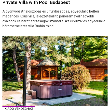
Private Villa with Pool Budapest
A gyönyörű 8 hálószobás és 6 fürdőszobás, egyedülálló beltéri
medencés luxus villa, lélegzetelállító panorámával nagyobb
családok és baráti társaságok számára. Az exkluzív és egyedülálló
háromemeletes villa Budán mind ...
KIADÓ VENDÉGHÁZ