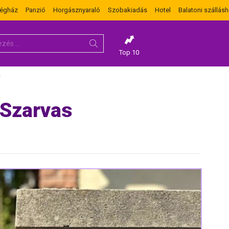
dégház
Panzió
Horgásznyaraló
Szobakiadás
Hotel
Balatoni szállásh
Top 10
s
 Szarvas