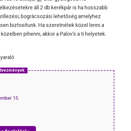
elkezésetekre áll 2 db kerékpár is ha hosszabb
grillezési, bográcsozási lehetőség amelyhez
sen biztosítunk. Ha szeretnétek közel lenni a
zelben pihenni, akkor a Palov’s a ti helyetek.
nyaraló
edvezmények
vember 15.