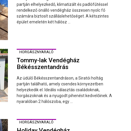
partján elhelyezkedő, klimatizált és padlófűtéssel
rendelkező önálló vendégház összesen nyolc fő
számára biztosít szálláslehetőséget. A kétszintes
épület emeletén két hálósz ...
HORGÁSZNYARALÓ
Tommy-lak Vendégház
Békésszentandrás
Az üdülő Békésszentandráson, a Siratói holtág
partján található, amely csendes környezetben
helyezkedik el. Ideális választás családoknak,
horgászoknak és a nyugodt pihenést kedvelőinek. A
nyaralóban 2 hálószoba, egy ...
HORGÁSZNYARALÓ
Holiday Vendégház