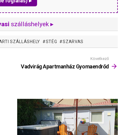
ne foglalás) ▸
vasi
szálláshelyek ▸
ARTI SZÁLLÁSHELY
STÉG
SZARVAS
Következő
Vadvirág Apartmanház Gyomaendrőd