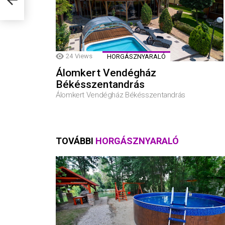
24
Views
HORGÁSZNYARALÓ
Álomkert Vendégház
Békésszentandrás
Álomkert Vendégház Békésszentandrás
TOVÁBBI
HORGÁSZNYARALÓ