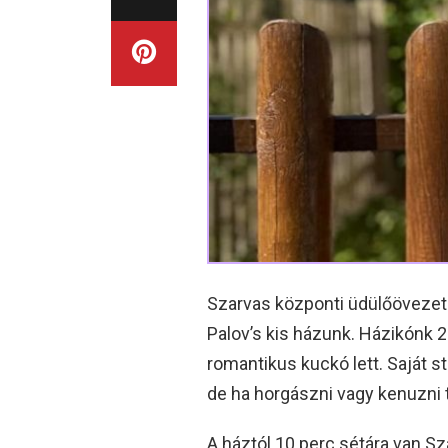
Szarvas központi üdülőövezetéb
Palov’s kis házunk. Házikónk 2 f
romantikus kuckó lett. Saját 
de ha horgászni vagy kenuzni 
A háztól 10 perc sétára van Sza