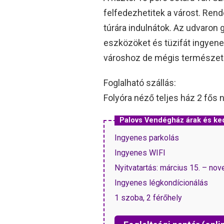
felfedezhetitek a várost. Rend
túrára indulnátok. Az udvaron 
eszközöket és tüzifát ingyene
városhoz de mégis természet kö
Foglalható szállás:
Folyóra néző teljes ház 2 fős 
Palovs Vendégház árak és k
Ingyenes parkolás
Ingyenes WIFI
Nyitvatartás: március 15. – no
Ingyenes légkondícionálás
1 szoba, 2 férőhely