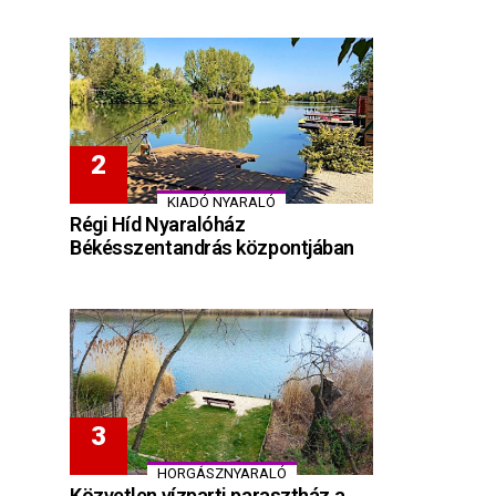
KIADÓ NYARALÓ
Régi Híd Nyaralóház
Békésszentandrás központjában
HORGÁSZNYARALÓ
Közvetlen vízparti parasztház a