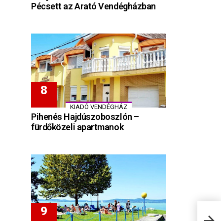
Pécsett az Arató Vendégházban
KIADÓ VENDÉGHÁZ
Pihenés Hajdúszoboszlón –
fürdőközeli apartmanok
Vadv