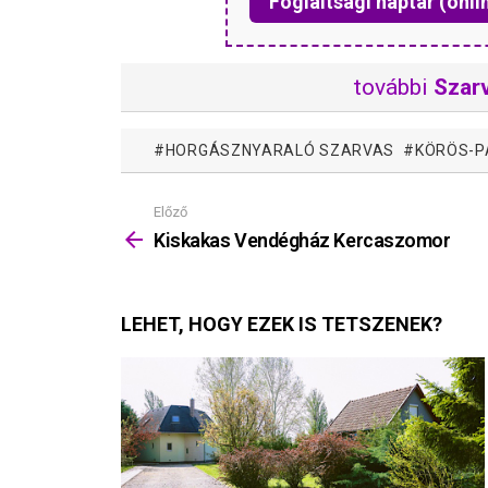
Foglaltsági naptár (onli
további
Szar
HORGÁSZNYARALÓ SZARVAS
KÖRÖS-P
Előző
Mutass
többet
Kiskakas Vendégház Kercaszomor
LEHET, HOGY EZEK IS TETSZENEK?