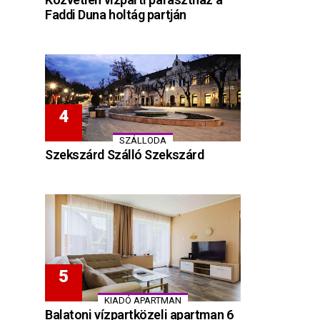
Faddi Duna holtág partján
SZÁLLODA
Szekszárd Szálló Szekszárd
KIADÓ APARTMAN
Balatoni vízpartközeli apartman 6