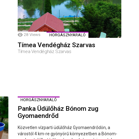
28
Views
HORGÁSZNYARALÓ
Tímea Vendégház Szarvas
Tímea Vendégház Szarvas
HORGÁSZNYARALÓ
Panka Üdülőház Bónom zug
Gyomaendrőd
Közvetlen vízparti üdülőház Gyomaendrődön, a
várostól 4 km-re gyönyörű környezetben a Bónom-