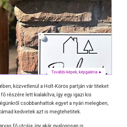
További képek, képgaléria ►
en, közvetlenül a Holt-Körös partján vár titeket
ő részére lett kialakítva, így egy igazi kis
stégünkről csobbanhattok egyet a nyári melegben,
támad kedvetek azt is megtehetitek.
rvas fő utcája, így akár gyalogosan is