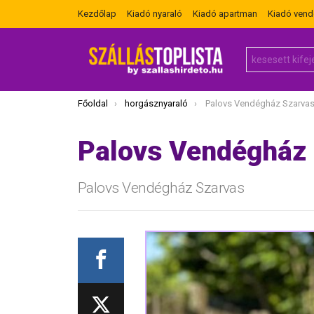
Kezdőlap
Kiadó nyaraló
Kiadó apartman
Kiadó ven
Search
for:
Itt vagy most:
Főoldal
horgásznyaraló
Palovs Vendégház Szarva
Palovs Vendégház
Palovs Vendégház Szarvas