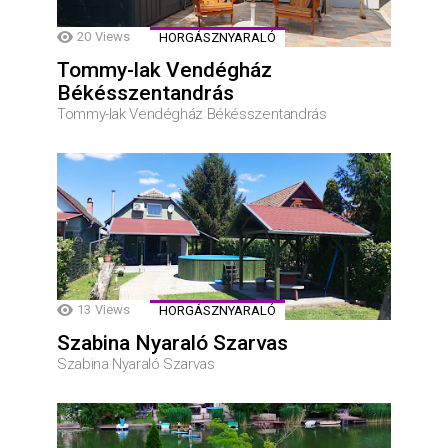
20
Views
HORGÁSZNYARALÓ
Tommy-lak Vendégház
Békésszentandrás
Tommy-lak Vendégház Békésszentandrás
13
Views
HORGÁSZNYARALÓ
Szabina Nyaraló Szarvas
Szabina Nyaraló Szarvas