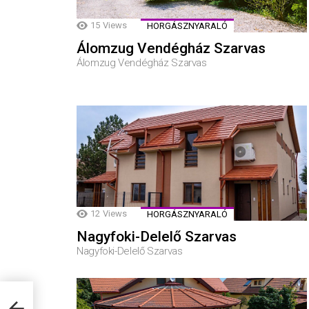
15
Views
HORGÁSZNYARALÓ
Álomzug Vendégház Szarvas
Álomzug Vendégház Szarvas
12
Views
HORGÁSZNYARALÓ
Nagyfoki-Delelő Szarvas
Nagyfoki-Delelő Szarvas