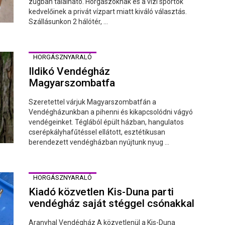
zugban található. Horgászoknak és a vízi sportok
kedvelőinek a privát vízpart miatt kiváló választás.
Szállásunkon 2 hálótér, ...
HORGÁSZNYARALÓ
Ildikó Vendégház
Magyarszombatfa
Szeretettel várjuk Magyarszombatfán a
Vendégházunkban a pihenni és kikapcsolódni vágyó
vendégeinket. Téglából épült házban, hangulatos
cserépkályhafűtéssel ellátott, esztétikusan
berendezett vendégházban nyújtunk nyug ...
HORGÁSZNYARALÓ
Kiadó közvetlen Kis-Duna parti
vendégház saját stéggel csónakkal
Aranyhal Vendégház A közvetlenül a Kis-Duna