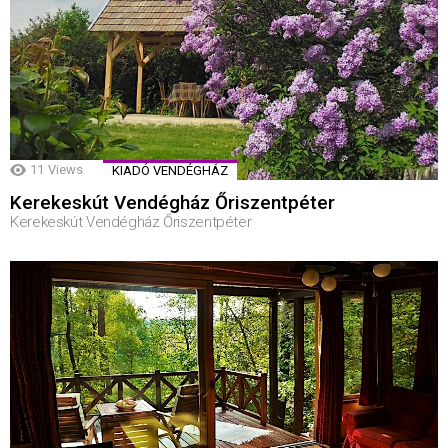
11
Views
KIADÓ VENDÉGHÁZ
Kerekeskút Vendégház Őriszentpéter
Kerekeskút Vendégház Őriszentpéter