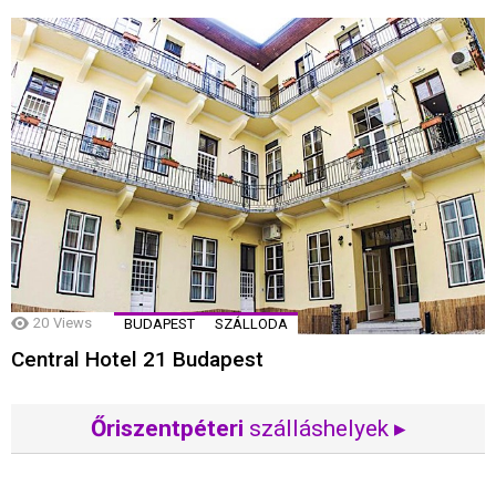
20
Views
BUDAPEST
SZÁLLODA
Central Hotel 21 Budapest
Őriszentpéteri
szálláshelyek ▸