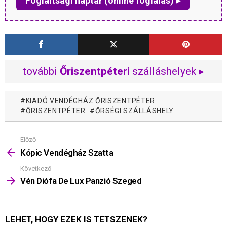
Foglaltsági naptár (online foglalás) ▸
további
Őriszentpéteri
szálláshelyek ▸
KIADÓ VENDÉGHÁZ ŐRISZENTPÉTER
ŐRISZENTPÉTER
ŐRSÉGI SZÁLLÁSHELY
Előző
Mutass
többet
Kópic Vendégház Szatta
Következő
Vén Diófa De Lux Panzió Szeged
LEHET, HOGY EZEK IS TETSZENEK?