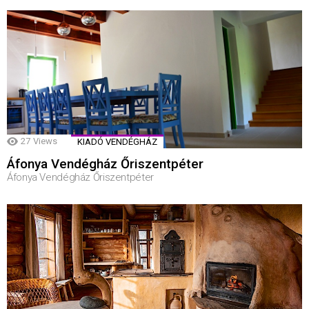
27
Views
KIADÓ VENDÉGHÁZ
Áfonya Vendégház Őriszentpéter
Áfonya Vendégház Őriszentpéter