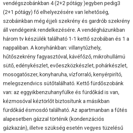
vendégszobánkban 4 (2+2 pótágy )egyben pedig3
(2+1 pótágy) fő elhelyezésére van lehetőség,
szobáinkban még éjjeli szekrény és gardrób szekrény
áll vendégeink rendelkezésére. A vendégházunkban
három tv készülék található 1-1 kettő szobában és 1 a
nappaliban. A konyhánkban: villanytűzhely,
hűtőszekrény fagyasztóval, kávéfőző, mikrohullámú
sütő, edénykészlet, evőeszközkészlet, pohárkészlet,
mosogatószer, konyharuha, vízforraló, kenyérpirító,
melegszendvics sütőtalálható. Kettő fürdőszobánk
van: az eggyikbenzuhanyfülke és fürdőkád is van,
kézmosóval kéztörlőt biztosítunk a másikban
fürdőkád ésmosdó található. Az apartmanban a fűtés
alapesetben gázzal történik (kondenzációs
gázkazán), illetve szükség esetén vegyes tüzelésű