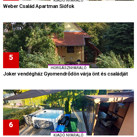
KIADÓ NYARALÓ
Weber Család Apartman Siófok
HORGÁSZNYARALÓ
Joker vendégház Gyomendrődön várja önt és családját
KIADÓ NYARALÓ