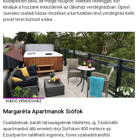
Budapesten belül, de mégis nyugodt, vidékies feelinggel, ezt
kínáljuk a hozzánk érkezőknek az Újkisház vendégházban. Újpest
csendes családi házas részében a kertünkben lévő vendégház kellő
privát teret biztosít a kika ...
KIADÓ VENDÉGHÁZ
Margaréta Apartmanok Siófok
Családoknak, baráti társaságoknak tökéletes, új, 3 különálló
apartmanból álló emeleti rész Siófokon 400 méterre az
Ezüstparton található ingyenes, füves szabadstrandtól.