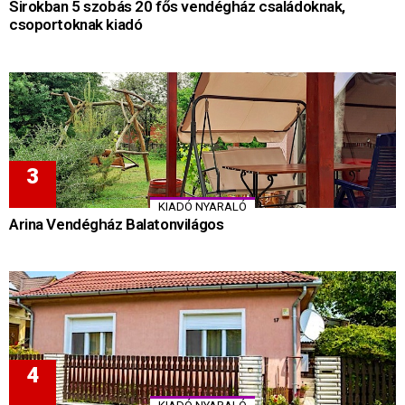
Sirokban 5 szobás 20 fős vendégház családoknak,
csoportoknak kiadó
KIADÓ NYARALÓ
Arina Vendégház Balatonvilágos