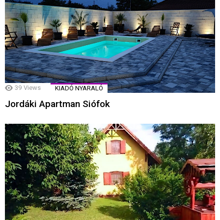
39
Views
KIADÓ NYARALÓ
Jordáki Apartman Siófok