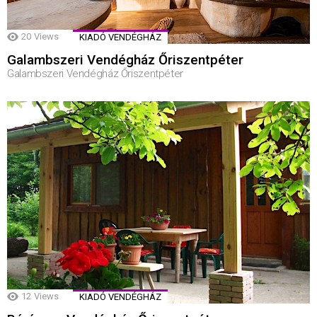
20
Views
KIADÓ VENDÉGHÁZ
Galambszeri Vendégház Őriszentpéter
Galambszeri Vendégház Őriszentpéter
12
Views
KIADÓ VENDÉGHÁZ