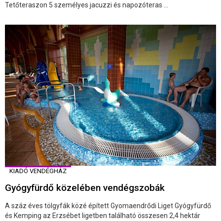
Tetőteraszon 5 személyes jacuzzi és napozóteras ...
KIADÓ VENDÉGHÁZ
Gyógyfürdő közelében vendégszobák
A száz éves tölgyfák közé épített Gyomaendrődi Liget Gyógyfürdő
és Kemping az Erzsébet ligetben található összesen 2,4 hektár