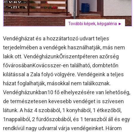
További képek, képgaléria ►
Vendégházat és a hozzátartozó udvart teljes
terjedelmében a vendégek használhatják, más nem
lakik ott. VendégházunkŐriszentpéteren azőrség
fővárosábanKovácsszer-en található, dombtetőn
kilátással a Zala folyó völgyére. Vendégeink a teljes
házat foglalhatják, másokkal nem találkoznak.
Vendégházunkban10 fő elhelyezésére van lehetőség,
de természetesen kevesebb vendéget is szívesen
látunk. A ház 4 szobából, 1 konyhából, 1 étkezőből,
1nappaliból, 2 fürdőszobából, és 1 teraszból áll és egy
rendkívül nagy udvarral várja vendégeinket. Három