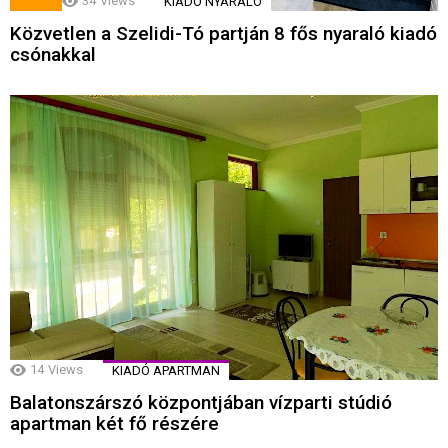
34
Views
KIADÓ NYARALÓ
Közvetlen a Szelidi-Tó partján 8 fős nyaraló kiadó
csónakkal
14
Views
KIADÓ APARTMAN
Balatonszárszó központjában vízparti stúdió
apartman két fő részére