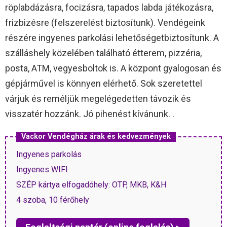
röplabdázásra, focizásra, tapados labda játékozásra,
frizbizésre (felszerelést biztosítunk). Vendégeink
részére ingyenes parkolási lehetőségetbiztosítunk. A
szálláshely közelében található étterem, pizzéria,
posta, ATM, vegyesboltok is. A központ gyalogosan és
gépjárművel is könnyen elérhető. Sok szeretettel
várjuk és reméljük megelégedetten távozik és
visszatér hozzánk. Jó pihenést kívánunk. .
Vackor Vendégház árak és kedvezmények
Ingyenes parkolás
Ingyenes WIFI
SZÉP kártya elfogadóhely: OTP, MKB, K&H
4 szoba, 10 férőhely