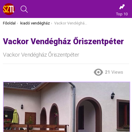
KERESÉS
Top 10
Itt vagy most:
Főoldal
kiadó vendégház
Vackor Vendégház Őriszentpéter
Vackor Vendégház Őriszentpéter
Vackor Vendégház Őriszentpéter
21
Views