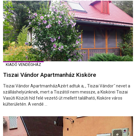
KIADÓ VENDÉGHÁZ
Tiszai Vándor Apartmanház Kisköre
Tiszai Vándor ApartmanházAzért adtuk a, , Tiszai Vándor˝ nevet a
szálláshelyünknek, mert a Tiszától nem messze, a Kiskörei Tiszai
Vasúti Közúti híd felé vezető út mellett található, Kisköre város
külterületén. A vendé ...