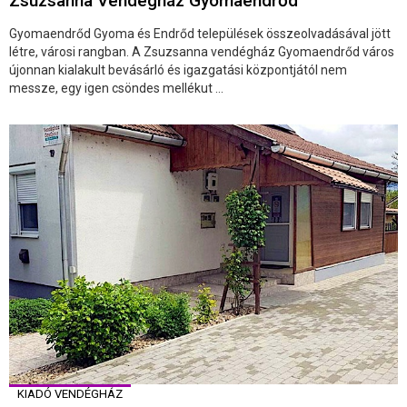
Zsuzsanna Vendégház Gyomaendrőd
Gyomaendrőd Gyoma és Endrőd települések összeolvadásával jött
létre, városi rangban. A Zsuzsanna vendégház Gyomaendrőd város
újonnan kialakult bevásárló és igazgatási központjától nem
messze, egy igen csöndes mellékut ...
KIADÓ VENDÉGHÁZ