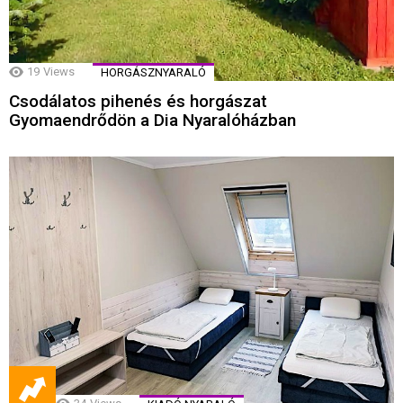
19
Views
HORGÁSZNYARALÓ
Csodálatos pihenés és horgászat
Gyomaendrődön a Dia Nyaralóházban