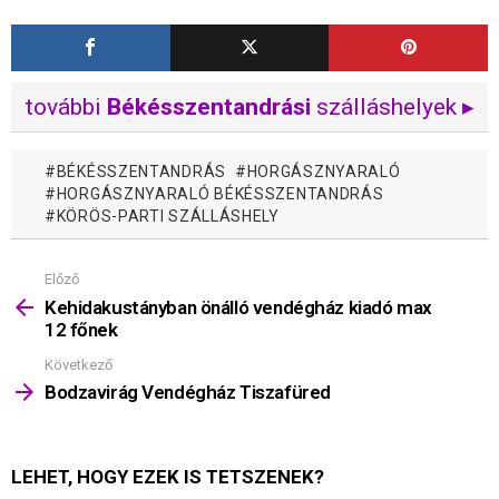
további
Békésszentandrási
szálláshelyek ▸
BÉKÉSSZENTANDRÁS
HORGÁSZNYARALÓ
HORGÁSZNYARALÓ BÉKÉSSZENTANDRÁS
KÖRÖS-PARTI SZÁLLÁSHELY
Előző
Mutass
többet
Kehidakustányban önálló vendégház kiadó max
12 főnek
Következő
Bodzavirág Vendégház Tiszafüred
LEHET, HOGY EZEK IS TETSZENEK?