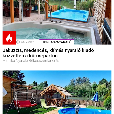
44
Views
HORGÁSZNYARALÓ
Jakuzzis, medencés, klímás nyaraló kiadó
közvetlen a körös-parton
Mariska Nyaraló Békésszentandrás