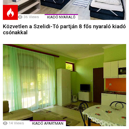
36
Views
KIADÓ NYARALÓ
Közvetlen a Szelidi-Tó partján 8 fős nyaraló kiadó
csónakkal
14
Views
KIADÓ APARTMAN