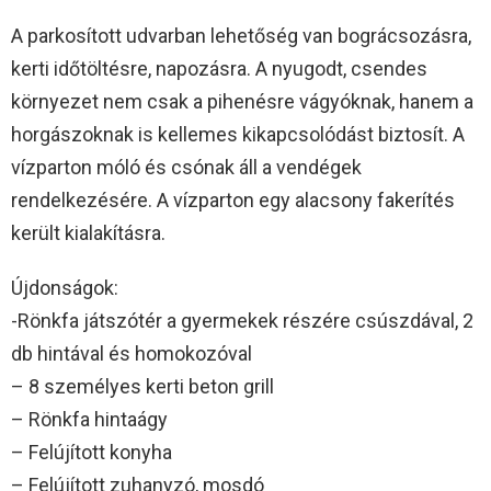
A parkosított udvarban lehetőség van bográcsozásra,
kerti időtöltésre, napozásra. A nyugodt, csendes
környezet nem csak a pihenésre vágyóknak, hanem a
horgászoknak is kellemes kikapcsolódást biztosít. A
vízparton móló és csónak áll a vendégek
rendelkezésére. A vízparton egy alacsony fakerítés
került kialakításra.
Újdonságok:
-Rönkfa játszótér a gyermekek részére csúszdával, 2
db hintával és homokozóval
– 8 személyes kerti beton grill
– Rönkfa hintaágy
– Felújított konyha
– Felújított zuhanyzó, mosdó