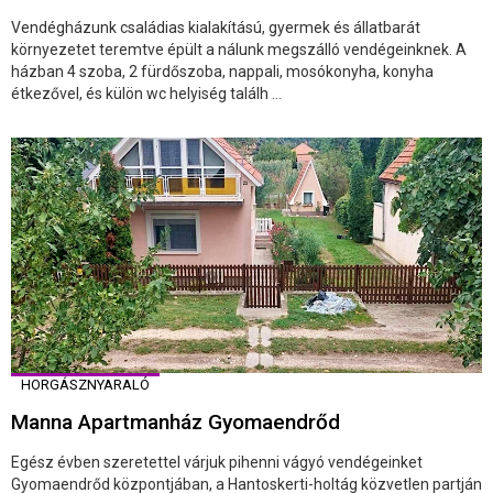
Vendégházunk családias kialakítású, gyermek és állatbarát
környezetet teremtve épült a nálunk megszálló vendégeinknek. A
házban 4 szoba, 2 fürdőszoba, nappali, mosókonyha, konyha
étkezővel, és külön wc helyiség találh ...
HORGÁSZNYARALÓ
Manna Apartmanház Gyomaendrőd
Egész évben szeretettel várjuk pihenni vágyó vendégeinket
Gyomaendrőd központjában, a Hantoskerti-holtág közvetlen partján