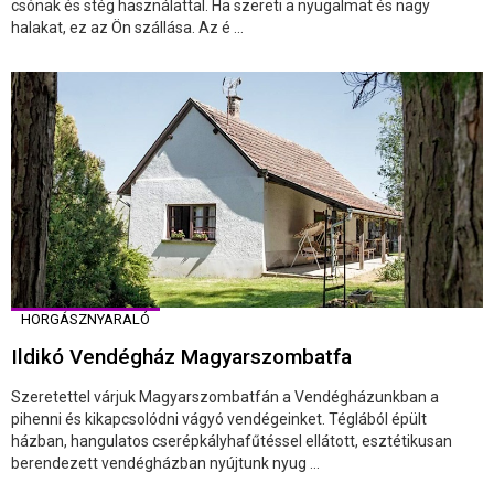
csónak és stég használattal. Ha szereti a nyugalmat és nagy
halakat, ez az Ön szállása. Az é ...
HORGÁSZNYARALÓ
Ildikó Vendégház Magyarszombatfa
Szeretettel várjuk Magyarszombatfán a Vendégházunkban a
pihenni és kikapcsolódni vágyó vendégeinket. Téglából épült
házban, hangulatos cserépkályhafűtéssel ellátott, esztétikusan
berendezett vendégházban nyújtunk nyug ...