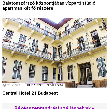
Balatonszárszó központjában vízparti stúdió
apartman két fő részére
21
Views
BUDAPEST
SZÁLLODA
Central Hotel 21 Budapest
Békésszentandrási
szálláshelyek ▸