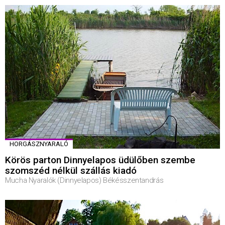
HORGÁSZNYARALÓ
Körös parton Dinnyelapos üdülőben szembe
szomszéd nélkül szállás kiadó
Mucha Nyaralók (Dinnyelapos) Békésszentandrás