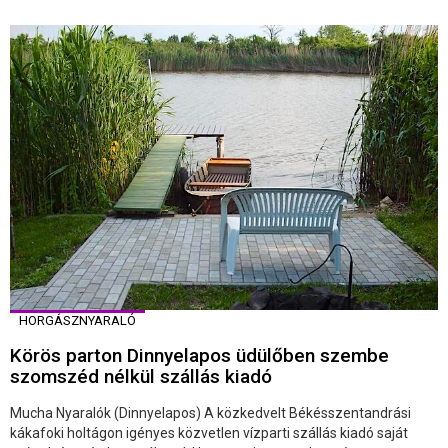
HORGÁSZNYARALÓ
Körös parton Dinnyelapos üdülőben szembe
szomszéd nélkül szállás kiadó
Mucha Nyaralók (Dinnyelapos) A közkedvelt Békésszentandrási
kákafoki holtágon igényes közvetlen vízparti szállás kiadó saját