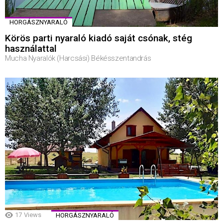
HORGÁSZNYARALÓ
Körös parti nyaraló kiadó saját csónak, stég
használattal
Mucha Nyaralók (Harcsási) Békésszentandrás
17
Views
HORGÁSZNYARALÓ