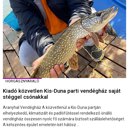
HORGÁSZNYARALÓ
Kiadó közvetlen Kis-Duna parti vendégház saját
stéggel csónakkal
Aranyhal Vendégház A közvetlenül a Kis-Duna partján
elhelyezkedő, klimatizált és padlófűtéssel rendelkező önálló
vendégház összesen nyolc fő számára biztosít szálláslehetőséget.
A kétszintes épület emeletén két hálósz ...