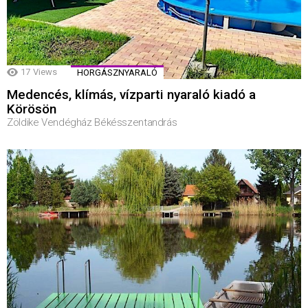
17
Views
HORGÁSZNYARALÓ
Medencés, klímás, vízparti nyaraló kiadó a
Körösön
Zöldike Vendégház Békésszentandrás