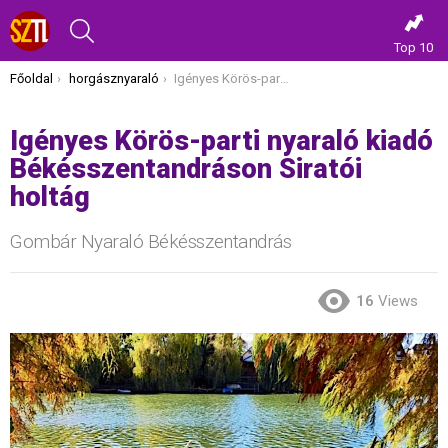
KERESÉS
Top 10
Itt vagy most:
Főoldal
horgásznyaraló
Igényes Körös-parti nyaraló kiadó Békésszentandráson Siratói holtág
Igényes Körös-parti nyaraló kiadó
Békésszentandráson Siratói
holtág
Gombár Nyaraló Békésszentandrás
16
Views