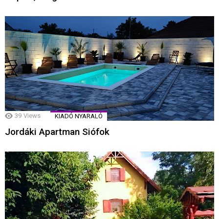
39
Views
KIADÓ NYARALÓ
Jordáki Apartman Siófok