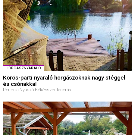
HORGÁSZNYARALÓ
Körös-parti nyaraló horgászoknak nagy stéggel
és csónakkal
Pendula Nyaraló Békésszentandrás