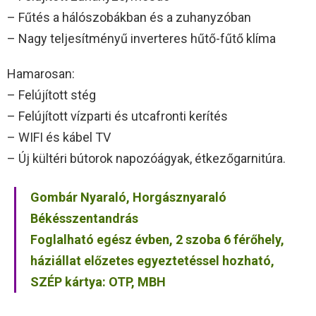
– Fűtés a hálószobákban és a zuhanyzóban
– Nagy teljesítményű inverteres hűtő-fűtő klíma
Hamarosan:
– Felújított stég
– Felújított vízparti és utcafronti kerítés
– WIFI és kábel TV
– Új kültéri bútorok napozóágyak, étkezőgarnitúra.
Gombár Nyaraló, Horgásznyaraló
Békésszentandrás
Foglalható egész évben, 2 szoba 6 férőhely,
háziállat előzetes egyeztetéssel hozható,
SZÉP kártya: OTP, MBH