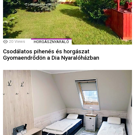
20
Views
HORGÁSZNYARALÓ
Csodálatos pihenés és horgászat
Gyomaendrődön a Dia Nyaralóházban