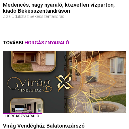
Medencés, nagy nyaraló, közvetlen vízparton,
kiadó Békésszentandráson
Ziza Üdülőház Békésszentandrás
TOVÁBBI
HORGÁSZNYARALÓ
HORGÁSZNYARALÓ
Virág Vendégház Balatonszárszó