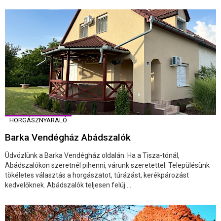
HORGÁSZNYARALÓ
Barka Vendégház Abádszalók
Üdvözlünk a Barka Vendégház oldalán. Ha a Tisza-tónál,
Abádszalókon szeretnél pihenni, várunk szeretettel. Településünk
tökéletes választás a horgászatot, túrázást, kerékpározást
kedvelőknek. Abádszalók teljesen felúj ...