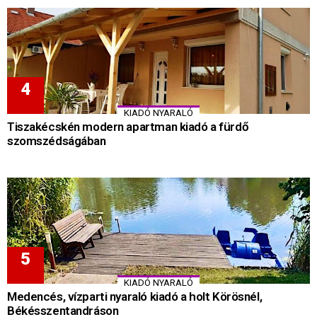
KIADÓ NYARALÓ
Tiszakécskén modern apartman kiadó a fürdő
szomszédságában
KIADÓ NYARALÓ
Medencés, vízparti nyaraló kiadó a holt Körösnél,
Békésszentandráson