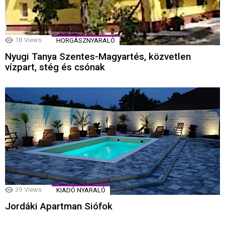
18
Views
HORGÁSZNYARALÓ
Nyugi Tanya Szentes-Magyartés, közvetlen
vízpart, stég és csónak
39
Views
KIADÓ NYARALÓ
Jordáki Apartman Siófok