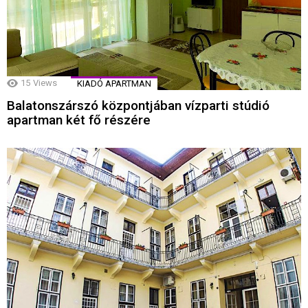
15
Views
KIADÓ APARTMAN
Balatonszárszó központjában vízparti stúdió
apartman két fő részére