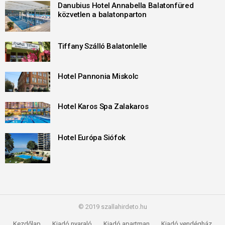
Danubius Hotel Annabella Balatonfüred
közvetlen a balatonparton
Tiffany Szálló Balatonlelle
Hotel Pannonia Miskolc
Hotel Karos Spa Zalakaros
Hotel Európa Siófok
© 2019 szallahirdeto.hu
Kezdőlap
Kiadó nyaraló
Kiadó apartman
Kiadó vendégház