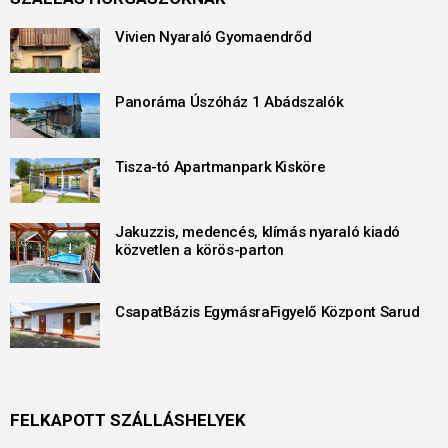
Vivien Nyaraló Gyomaendrőd
Panoráma Úszóház 1 Abádszalók
Tisza-tó Apartmanpark Kisköre
Jakuzzis, medencés, klímás nyaraló kiadó
közvetlen a körös-parton
CsapatBázis EgymásraFigyelő Központ Sarud
FELKAPOTT SZÁLLÁSHELYEK