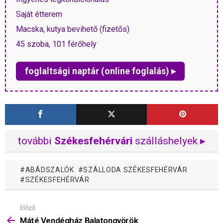
Saját étterem
Macska, kutya bevihető (fizetős)
45 szoba, 101 férőhely
foglaltsági naptár (online foglalás) ▸
további
Székesfehérvári
szálláshelyek ▸
ABÁDSZALÓK
SZÁLLODA SZÉKESFEHÉRVÁR
SZÉKESFEHÉRVÁR
Előző
Mutass
többet
Máté Vendégház Balatongyörök