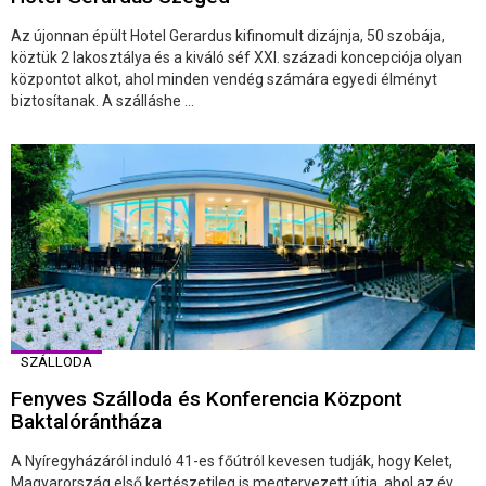
Az újonnan épült Hotel Gerardus kifinomult dizájnja, 50 szobája,
köztük 2 lakosztálya és a kiváló séf XXI. századi koncepciója olyan
központot alkot, ahol minden vendég számára egyedi élményt
biztosítanak. A szálláshe ...
SZÁLLODA
Fenyves Szálloda és Konferencia Központ
Baktalórántháza
A Nyíregyházáról induló 41-es főútról kevesen tudják, hogy Kelet,
Magyarország első kertészetileg is megtervezett útja, ahol az év