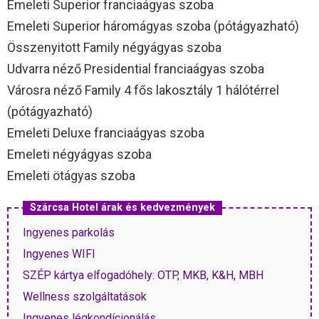
Emeleti Superior franciaágyas szoba
Emeleti Superior háromágyas szoba (pótágyazható)
Összenyitott Family négyágyas szoba
Udvarra néző Presidential franciaágyas szoba
Városra néző Family 4 fős lakosztály 1 hálótérrel
(pótágyazható)
Emeleti Deluxe franciaágyas szoba
Emeleti négyágyas szoba
Emeleti ötágyas szoba
Szárcsa Hotel árak és kedvezmények
Ingyenes parkolás
Ingyenes WIFI
SZÉP kártya elfogadóhely: OTP, MKB, K&H, MBH
Wellness szolgáltatások
Ingyenes légkondícionálás