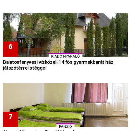
KIADÓ NYARALÓ
Balatonfenyvesi vízközeli 14 fős gyermekbarát ház
játszótérrel stéggel
PANZIÓ