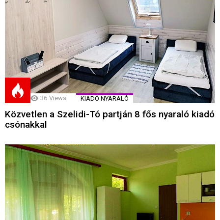
36
Views
KIADÓ NYARALÓ
Közvetlen a Szelidi-Tó partján 8 fős nyaraló kiadó
csónakkal