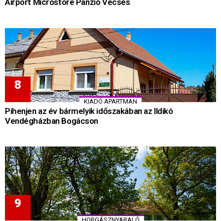
Airport Microstore Panzió Vecsés
KIADÓ APARTMAN
Pihenjen az év bármelyik időszakában az Ildikó
Vendégházban Bogácson
HORGÁSZNYARALÓ