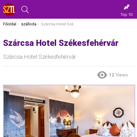
KERESÉS
Top 10
Itt vagy most:
Főoldal
szálloda
Szárcsa Hotel Székesfehérvár
Szárcsa Hotel Székesfehérvár
Szárcsa Hotel Székesfehérvár
12
Views