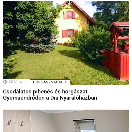
20
Views
HORGÁSZNYARALÓ
Csodálatos pihenés és horgászat
Gyomaendrődön a Dia Nyaralóházban