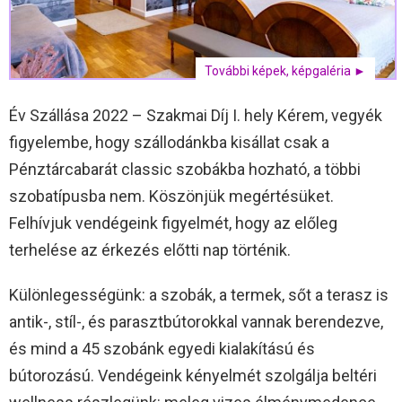
További képek, képgaléria ►
Év Szállása 2022 – Szakmai Díj I. hely Kérem, vegyék
figyelembe, hogy szállodánkba kisállat csak a
Pénztárcabarát classic szobákba hozható, a többi
szobatípusba nem. Köszönjük megértésüket.
Felhívjuk vendégeink figyelmét, hogy az előleg
terhelése az érkezés előtti nap történik.
Különlegességünk: a szobák, a termek, sőt a terasz is
antik-, stíl-, és parasztbútorokkal vannak berendezve,
és mind a 45 szobánk egyedi kialakítású és
bútorozású. Vendégeink kényelmét szolgálja beltéri