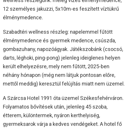
wellness részlegünk: meleg vizes élménymedence,
12 személyes jakuzzi, 5x10m-es feszített víztükrű
élménymedence.
Szabadtéri wellness részleg: napelemmel fűtött
élménymedence és gyermek medence, csúszda,
gombazuhany, napozóágyak. Játékszobánk (csocsó,
darts, léghoki, ping-pong) jelenleg ideiglenes helyen
került elhelyezésre, mely nem fűtött, 2025-ben
néhány hónapon (még nem látjuk pontosan előre,
mettől meddig) keresztül felújítás miatt nem üzemel.
A Szárcsa Hotel 1991 óta üzemel Székesfehérváron.
Folyamatos bővítések után, jelenleg 45 szoba,
étterem, különtermek, nyáron kerthelyiség,
gyermeksarok várja a kedves vendégeket. A hotel fő