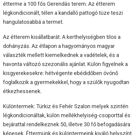
étterme a 100 fős Gerendás terem. Az étterem
légkondicionált, télen a kandalló pattogó tüze teszi
hangulatosabbá a termet.
Az étterem kisállatbarát. A kerthelyiségben tilos a
dohányzás. Az étlapon a hagyományos magyar
választék mellett kiemelkednek a vadételek, és a
havonta változó szezonális ajánlat. Külön figyelnek a
kisgyerekesekre: hétvégente ebédidőben óvónő
foglalkozik a gyermekekkel, hogy a szülők nyugodtan
étkezhessenek.
Különtermek: Türkiz és Fehér Szalon melyek szintén
légkondicionáltak, külön mellékhelyiség-csoporttal és
bejárattal rendelkeznek 50, illetve 30 fő befogadására
képesek. Éttermünk és különtermeink kiváló helyszínt