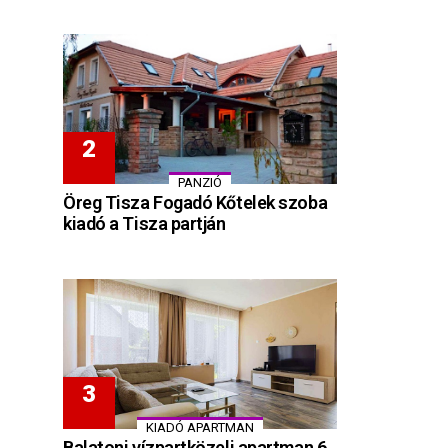
PANZIÓ
Öreg Tisza Fogadó Kőtelek szoba
kiadó a Tisza partján
KIADÓ APARTMAN
Balatoni vízpartközeli apartman 6