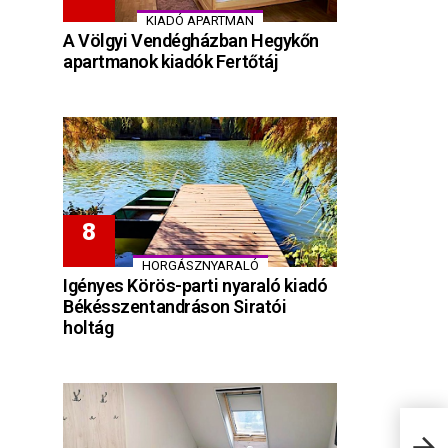
KIADÓ APARTMAN
A Völgyi Vendégházban Hegykőn
apartmanok kiadók Fertőtáj
HORGÁSZNYARALÓ
Igényes Körös-parti nyaraló kiadó
Békésszentandráson Siratói
holtág
Jáde