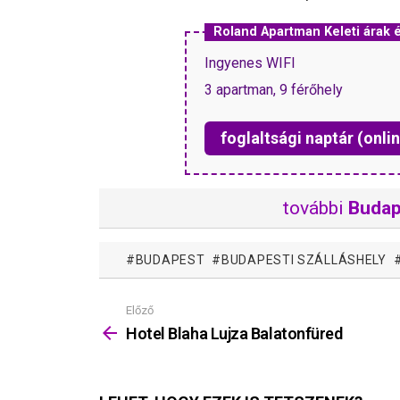
Roland Apartman Keleti árak
Ingyenes WIFI
3 apartman, 9 férőhely
foglaltsági naptár (onlin
további
Budap
BUDAPEST
BUDAPESTI SZÁLLÁSHELY
Előző
Mutass
többet
Hotel Blaha Lujza Balatonfüred