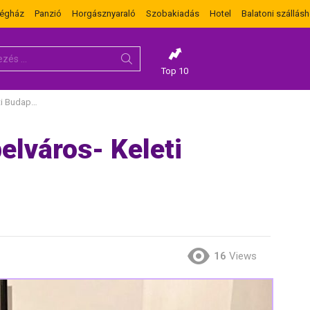
dégház
Panzió
Horgásznyaraló
Szobakiadás
Hotel
Balatoni szállásh
Top 10
Budapest
elváros- Keleti
16
Views