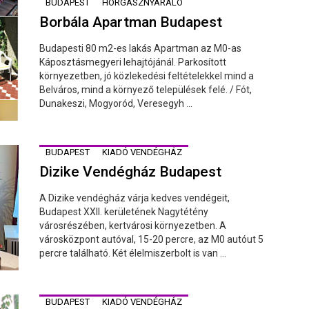
BUDAPEST
HORGÁSZNYARALÓ
Borbála Apartman Budapest
Budapesti 80 m2-es lakás Apartman az M0-as
Káposztásmegyeri lehajtójánál. Parkosított
környezetben, jó közlekedési feltételekkel mind a
Belváros, mind a környező települések felé. / Fót,
Dunakeszi, Mogyoród, Veresegyh ...
BUDAPEST
KIADÓ VENDÉGHÁZ
Dizike Vendégház Budapest
A Dizike vendégház várja kedves vendégeit,
Budapest XXII. kerületének Nagytétény
városrészében, kertvárosi környezetben. A
városközpont autóval, 15-20 percre, az M0 autóut 5
percre található. Két élelmiszerbolt is van ...
BUDAPEST
KIADÓ VENDÉGHÁZ