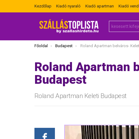
Kezdőlap
Kiadó nyaraló
Kiadó apartman
Kiadó ven
Search
for:
Itt vagy most:
Főoldal
Budapest
Roland Apartman belváros- Keleti 
Roland Apartman b
Budapest
Roland Apartman Keleti Budapest