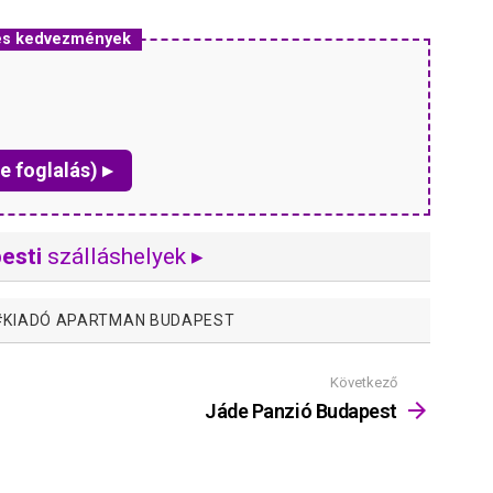
 és kedvezmények
e foglalás) ▸
esti
szálláshelyek ▸
KIADÓ APARTMAN BUDAPEST
Következő
Jáde Panzió Budapest