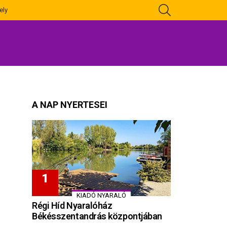
KERESÉS
ely
A NAP NYERTESEI
KIADÓ NYARALÓ
Régi Híd Nyaralóház
Békésszentandrás központjában