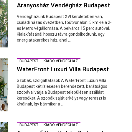
Aranyosház Vendégház Budapest
Vendégházunk Budapest XVI kerületében van,
családi házas övezetben, főútvonalon. 5 km-re a 2-
es Metro végállomása. A belváros 15 perc autóval.
Kialakításánál hosszú távra gondolkodtunk, egy
energiatakarékos ház, ahol ...
BUDAPEST
KIADÓ VENDÉGHÁZ
WaterFront Luxuri Villa Budapest
Szobák, szolgáltatások A WaterFront Luxuri Villa
Budapest két ízlésesen berendezett, barátságos
szobával várja a Budapest településen szállást
keresőket. A szobák saját erkélyt vagy teraszt is
kínálnak, így bármikor a ...
BUDAPEST
KIADÓ VENDÉGHÁZ