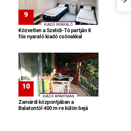
KIADÓ NYARALÓ
Közvetlen a Szelidi-Tó partján 8
fős nyaraló kiadó csónakkal
KIADÓ APARTMAN
Zamárdi központjában a
Balatontól 400 m-re külön bejá