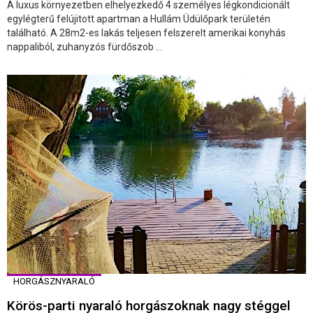
A luxus környezetben elhelyezkedő 4 személyes légkondicionált
egylégterű felújitott apartman a Hullám Üdülőpark területén
található. A 28m2-es lakás teljesen felszerelt amerikai konyhás
nappaliból, zuhanyzós fürdőszob ...
HORGÁSZNYARALÓ
Körös-parti nyaraló horgászoknak nagy stéggel