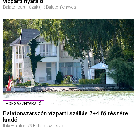
vízparti nyaraló
BalatonpartiHázak (H) Balatonfenyves
HORGÁSZNYARALÓ
Balatonszárszón vízparti szállás 7+4 fő részére
kiadó
ILikeBalaton 79 Balatonszárszó