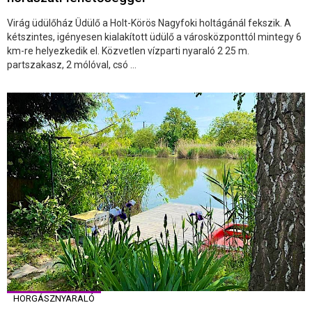
Virág üdülőház Üdülő a Holt-Körös Nagyfoki holtágánál fekszik. A
kétszintes, igényesen kialakított üdülő a városközponttól mintegy 6
km-re helyezkedik el. Közvetlen vízparti nyaraló 2 25 m.
partszakasz, 2 mólóval, csó ...
HORGÁSZNYARALÓ