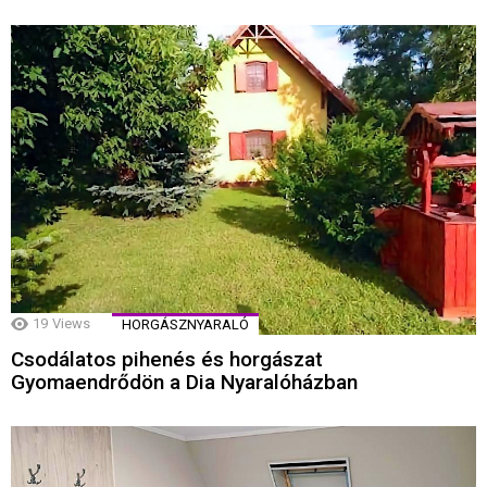
19
Views
HORGÁSZNYARALÓ
Csodálatos pihenés és horgászat
Gyomaendrődön a Dia Nyaralóházban