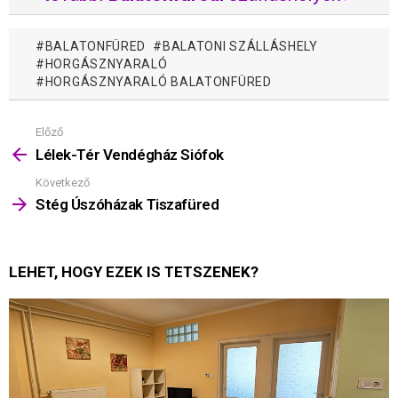
BALATONFÜRED
BALATONI SZÁLLÁSHELY
HORGÁSZNYARALÓ
HORGÁSZNYARALÓ BALATONFÜRED
Előző
Mutass
többet
Lélek-Tér Vendégház Siófok
Következő
Stég Úszóházak Tiszafüred
LEHET, HOGY EZEK IS TETSZENEK?