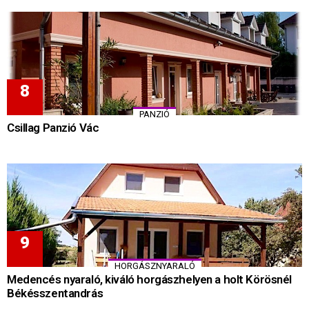
PANZIÓ
Csillag Panzió Vác
HORGÁSZNYARALÓ
Medencés nyaraló, kiváló horgászhelyen a holt Körösnél
Békésszentandrás