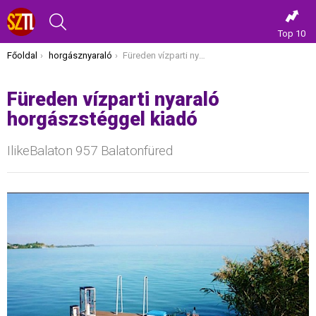
KERESÉS
Top 10
Itt vagy most:
Főoldal
horgásznyaraló
Füreden vízparti nyaraló horgászstéggel kiadó
Füreden vízparti nyaraló
horgászstéggel kiadó
IlikeBalaton 957 Balatonfüred