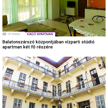
14
Views
KIADÓ APARTMAN
Balatonszárszó központjában vízparti stúdió
apartman két fő részére