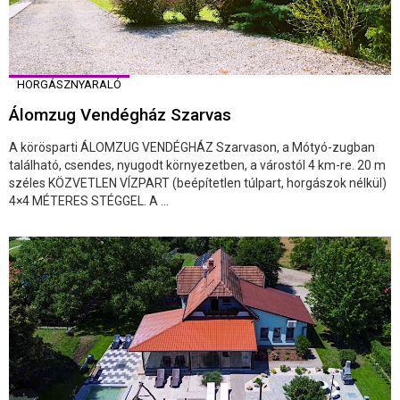
HORGÁSZNYARALÓ
Álomzug Vendégház Szarvas
A körösparti ÁLOMZUG VENDÉGHÁZ Szarvason, a Mótyó-zugban
található, csendes, nyugodt környezetben, a várostól 4 km-re. 20 m
széles KÖZVETLEN VÍZPART (beépítetlen túlpart, horgászok nélkül)
4×4 MÉTERES STÉGGEL. A ...