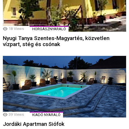
18
Views
HORGÁSZNYARALÓ
Nyugi Tanya Szentes-Magyartés, közvetlen
vízpart, stég és csónak
39
Views
KIADÓ NYARALÓ
Jordáki Apartman Siófok