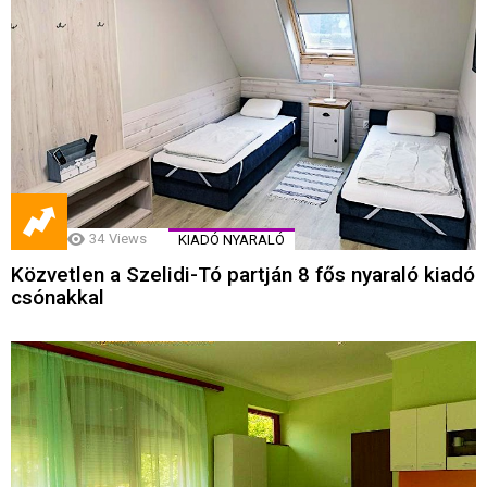
34
Views
KIADÓ NYARALÓ
Közvetlen a Szelidi-Tó partján 8 fős nyaraló kiadó
csónakkal