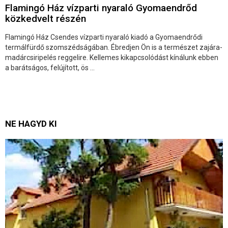
Flamingó Ház vízparti nyaraló Gyomaendrőd
közkedvelt részén
Flamingó Ház Csendes vízparti nyaraló kiadó a Gyomaendrődi
termálfürdő szomszédságában. Ébredjen Ön is a természet zajára-
madárcsiripelés reggelire. Kellemes kikapcsolódást kínálunk ebben
a barátságos, felújított, ös ...
NE HAGYD KI