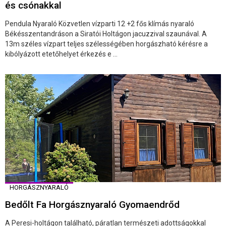
és csónakkal
Pendula Nyaraló Közvetlen vízparti 12 +2 fős klímás nyaraló
Békésszentandráson a Siratói Holtágon jacuzzival szaunával. A
13m széles vízpart teljes szélességében horgászható kérésre a
kibólyázott etetőhelyet érkezés e ...
HORGÁSZNYARALÓ
Bedőlt Fa Horgásznyaraló Gyomaendrőd
A Peresi-holtágon található, páratlan természeti adottságokkal