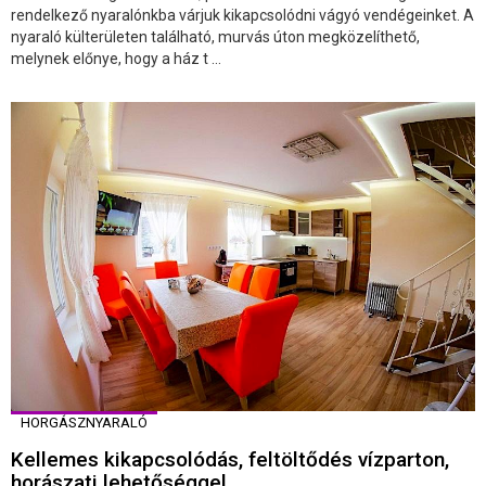
rendelkező nyaralónkba várjuk kikapcsolódni vágyó vendégeinket. A
nyaraló külterületen található, murvás úton megközelíthető,
melynek előnye, hogy a ház t ...
HORGÁSZNYARALÓ
Kellemes kikapcsolódás, feltöltődés vízparton,
horászati lehetőséggel