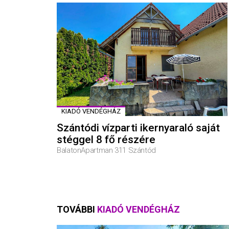
KIADÓ VENDÉGHÁZ
Szántódi vízparti ikernyaraló saját
stéggel 8 fő részére
BalatonApartman 311 Szántód
TOVÁBBI
KIADÓ VENDÉGHÁZ