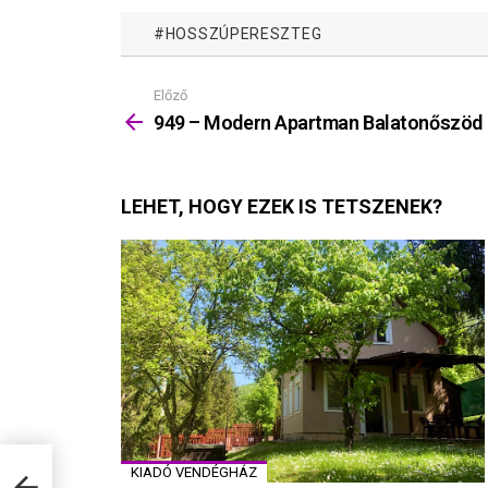
HOSSZÚPERESZTEG
Előző
Mutass
többet
949 – Modern Apartman Balatonőszöd
LEHET, HOGY EZEK IS TETSZENEK?
KIADÓ VENDÉGHÁZ
d