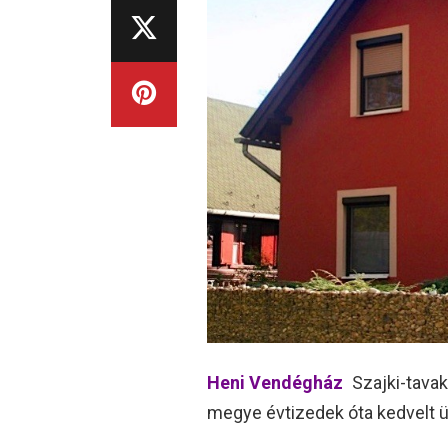
Heni Vendégház
Szajki-tava
megye évtizedek óta kedvelt üd