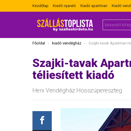
Kezdőlap
Kiadó nyaraló
Kiadó apartman
Kiadó ven
Search
for:
Itt vagy most:
Főoldal
kiadó vendégház
Szajki-tavak Apartman Heni vendég
Szajki-tavak Apar
téliesített kiadó
Heni Vendégház Hosszúpereszteg