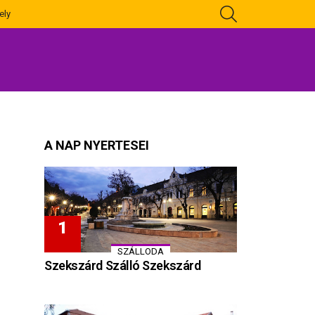
KERESÉS
ely
A NAP NYERTESEI
SZÁLLODA
Szekszárd Szálló Szekszárd