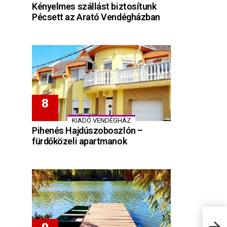
Kényelmes szállást biztosítunk
Pécsett az Arató Vendégházban
KIADÓ VENDÉGHÁZ
Pihenés Hajdúszoboszlón –
fürdőközeli apartmanok
Naps