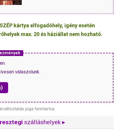
SZÉP kártya elfogadóhely, igény esetén
érőhelyek max. 20 és háziállat nem hozható.
vezmények
en.
zívesen válaszolunk.
n)
árváltoztatás joga fenntartva.
resztegi
szálláshelyek ▸