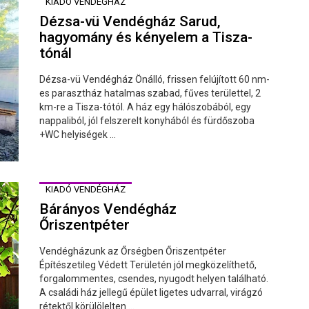
KIADÓ VENDÉGHÁZ
Dézsa-vü Vendégház Sarud,
hagyomány és kényelem a Tisza-
tónál
Dézsa-vü Vendégház Önálló, frissen felújított 60 nm-
es parasztház hatalmas szabad, fűves területtel, 2
km-re a Tisza-tótól. A ház egy hálószobából, egy
nappaliból, jól felszerelt konyhából és fürdőszoba
+WC helyiségek ...
KIADÓ VENDÉGHÁZ
Bárányos Vendégház
Őriszentpéter
Vendégházunk az Őrségben Őriszentpéter
Építészetileg Védett Területén jól megközelíthető,
forgalommentes, csendes, nyugodt helyen található.
A családi ház jellegű épület ligetes udvarral, virágzó
rétektől körülölelten ...