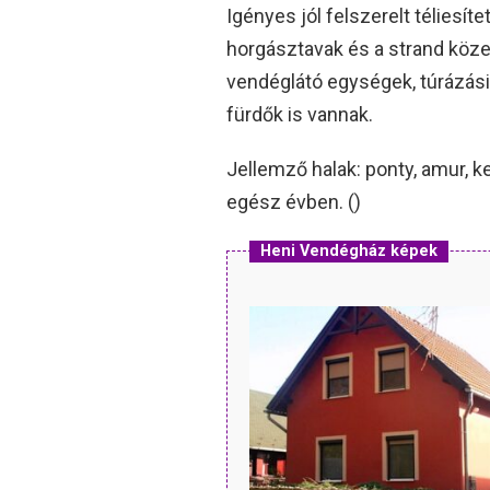
Igényes jól felszerelt téliesí
horgásztavak és a strand közel
vendéglátó egységek, túrázási
fürdők is vannak.
Jellemző halak: ponty, amur, k
egész évben. ()
Heni Vendégház képek