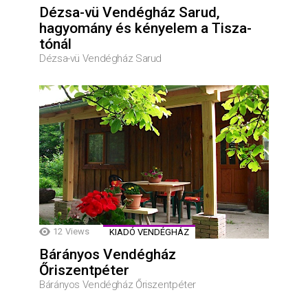
Dézsa-vü Vendégház Sarud,
hagyomány és kényelem a Tisza-
tónál
Dézsa-vü Vendégház Sarud
12
Views
KIADÓ VENDÉGHÁZ
Bárányos Vendégház
Őriszentpéter
Bárányos Vendégház Őriszentpéter