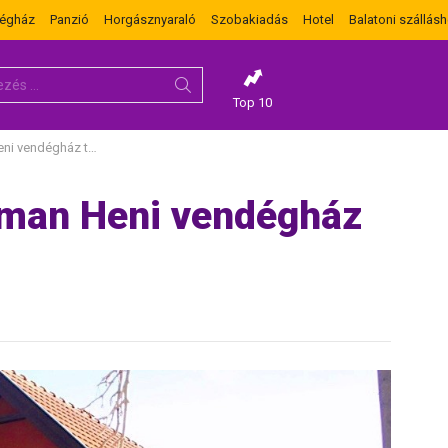
dégház
Panzió
Horgásznyaraló
Szobakiadás
Hotel
Balatoni szállásh
Top 10
ház téliesített kiadó
tman Heni vendégház