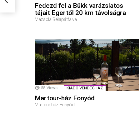
Fedezd fel a Bükk varázslatos
tájait Egertől 20 km távolságra
Mazsola Bélapátfalva
58
Views
KIADÓ VENDÉGHÁZ
Martour-ház Fonyód
Martour-ház Fonyód