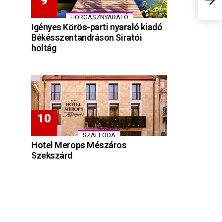
HORGÁSZNYARALÓ
Igényes Körös-parti nyaraló kiadó
Békésszentandráson Siratói
holtág
SZÁLLODA
Hotel Merops Mészáros
Szekszárd