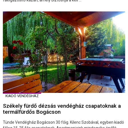
faelgázosító kazán, amely biztosítja a kell ...
KIADÓ VENDÉGHÁZ
Székely fürdő dézsás vendégház csapatoknak a
termálfürdős Bogácson
Tünde Vendégház Bogácson 30 főig. Kilenc Szobával, egyben kiadó
főleg 15-25 fős csapatoknak. Apartmanjaink mindegyike önálló