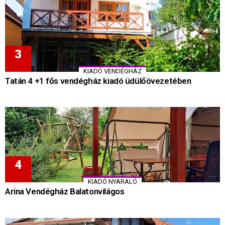
KIADÓ VENDÉGHÁZ
Tatán 4 +1 fős vendégház kiadó üdülőövezetében
KIADÓ NYARALÓ
Arina Vendégház Balatonvilágos