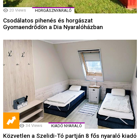
20
Views
HORGÁSZNYARALÓ
Csodálatos pihenés és horgászat
Gyomaendrődön a Dia Nyaralóházban
34
Views
KIADÓ NYARALÓ
Közvetlen a Szelidi-Tó partján 8 fős nyaraló kiadó