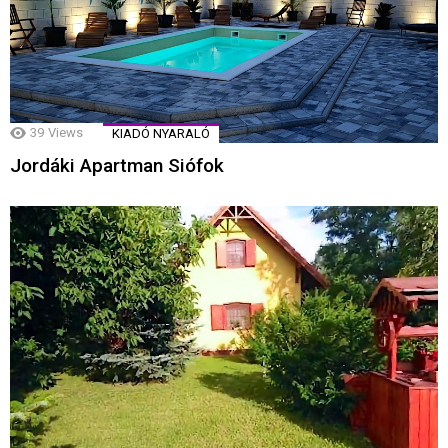
39
Views
KIADÓ NYARALÓ
Jordáki Apartman Siófok