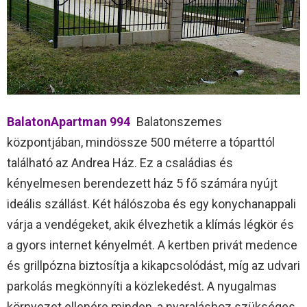
BalatonApartman 994
Balatonszemes
központjában, mindössze 500 méterre a tóparttól
található az Andrea Ház. Ez a családias és
kényelmesen berendezett ház 5 fő számára nyújt
ideális szállást. Két hálószoba és egy konychanappali
várja a vendégeket, akik élvezhetik a klímás légkör és
a gyors internet kényelmét. A kertben privát medence
és grillpózna biztosítja a kikapcsolódást, míg az udvari
parkolás megkönnyíti a közlekedést. A nyugalmas
környezet ellenére minden, a nyaraláshoz szükséges