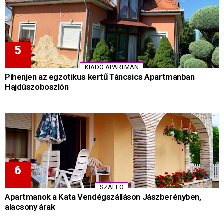
KIADÓ APARTMAN
Pihenjen az egzotikus kertű Táncsics Apartmanban
Hajdúszoboszlón
SZÁLLÓ
Apartmanok a Kata Vendégszálláson Jászberényben,
alacsony árak