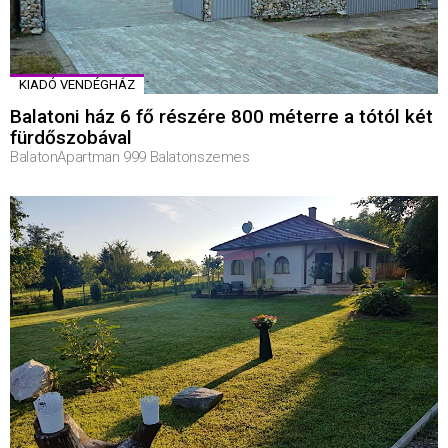
KIADÓ VENDÉGHÁZ
Balatoni ház 6 fő részére 800 méterre a tótól két
fürdőszobával
BalatonApartman 999 Balatonszemes