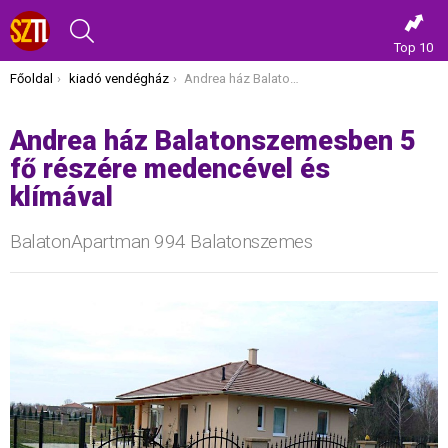
KERESÉS
Top 10
Itt vagy most:
Főoldal
kiadó vendégház
Andrea ház Balatonszemesben 5 fő részére medencével és klímával
Andrea ház Balatonszemesben 5
fő részére medencével és
klímával
BalatonApartman 994 Balatonszemes