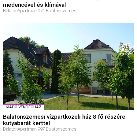
medencével és klímával
BalatonApartman 974 Balatonszemes
KIADÓ VENDÉGHÁZ
Balatonszemesi vízpartközeli ház 8 fő részére
kutyabarát kerttel
BalatonApartman 997 Balatonszemes