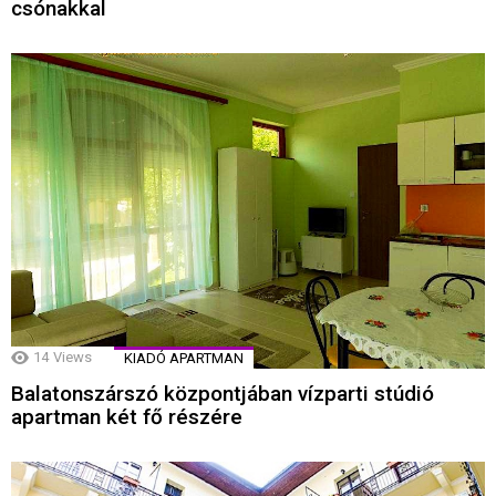
csónakkal
14
Views
KIADÓ APARTMAN
Balatonszárszó központjában vízparti stúdió
apartman két fő részére