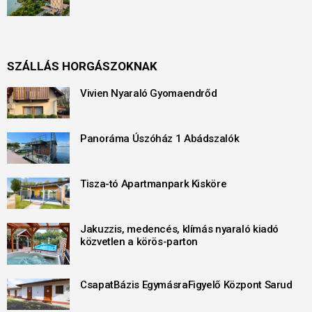
SZÁLLÁS HORGÁSZOKNAK
Vivien Nyaraló Gyomaendrőd
Panoráma Úszóház 1 Abádszalók
Tisza-tó Apartmanpark Kisköre
Jakuzzis, medencés, klímás nyaraló kiadó
közvetlen a körös-parton
CsapatBázis EgymásraFigyelő Központ Sarud