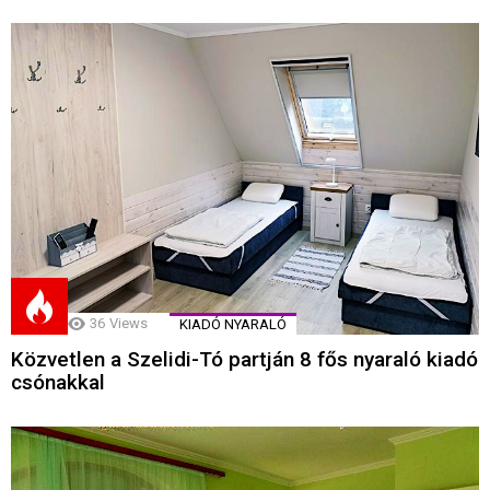
36
Views
KIADÓ NYARALÓ
Közvetlen a Szelidi-Tó partján 8 fős nyaraló kiadó
csónakkal