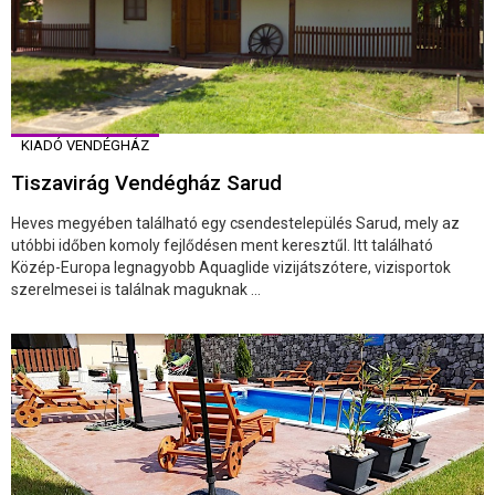
KIADÓ VENDÉGHÁZ
Tiszavirág Vendégház Sarud
Heves megyében található egy csendestelepülés Sarud, mely az
utóbbi időben komoly fejlődésen ment keresztűl. Itt található
Közép-Europa legnagyobb Aquaglide vizijátszótere, vizisportok
szerelmesei is találnak maguknak ...