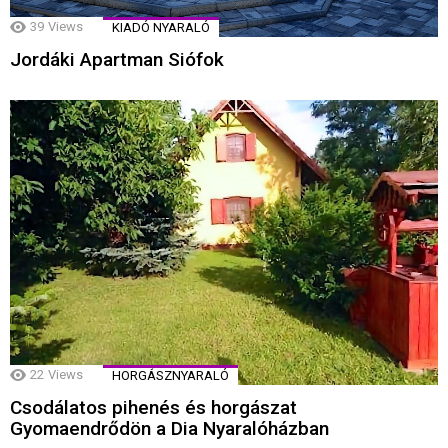
39
Views
KIADÓ NYARALÓ
Jordáki Apartman Siófok
22
Views
HORGÁSZNYARALÓ
Csodálatos pihenés és horgászat
Gyomaendrődön a Dia Nyaralóházban