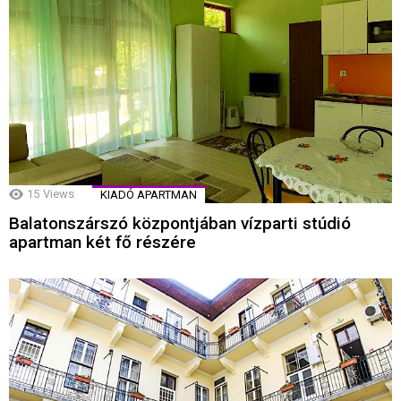
15
Views
KIADÓ APARTMAN
Balatonszárszó központjában vízparti stúdió
apartman két fő részére