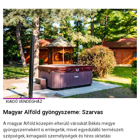
KIADÓ VENDÉGHÁZ
Magyar Alföld gyöngyszeme: Szarvas
A magyar Alföld közepén elterülő városkát Békés megye
gyöngyszemeként is emlegetik, mivel egyedülálló természeti
szépségek, kimagasló személyiségek és híres oktatási