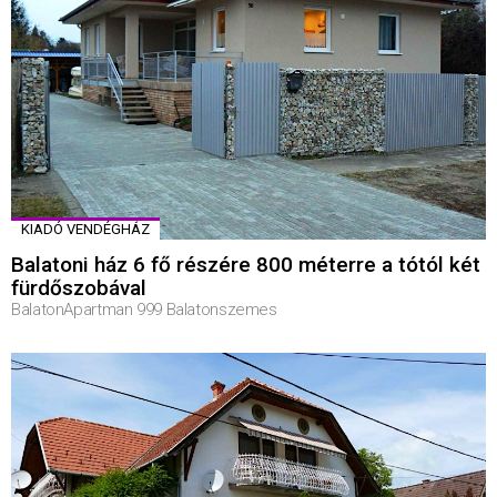
KIADÓ VENDÉGHÁZ
Balatoni ház 6 fő részére 800 méterre a tótól két
fürdőszobával
BalatonApartman 999 Balatonszemes