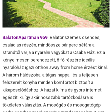
BalatonApartman 959
Balatonszemes csendes,
családias részén, mindössze pár perc sétára a
strandtól várja a nyaralni vágyókat a Csaba Ház. Ez a
kényelmesen berendezett, 6 fő részére ideális
nyaralóház igazi otthon away from home érzést kínál.
A három hálószoba, a tágas nappali és a teljesen
felszerelt konyha minden komfortot biztosít a
kikapcsolódáshoz. A házat klíma és gyors internet
egészíti ki, így akár hosszabb tartózkodásra is
tökéletes választás. A mosógép és mosogatógép