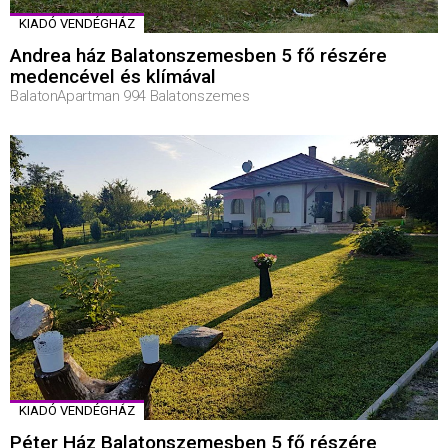
KIADÓ VENDÉGHÁZ
Andrea ház Balatonszemesben 5 fő részére
medencével és klímával
BalatonApartman 994 Balatonszemes
KIADÓ VENDÉGHÁZ
Péter Ház Balatonszemesben 5 fő részére