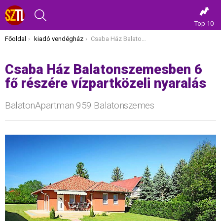
KERESÉS
Top 10
Itt vagy most:
Főoldal
kiadó vendégház
Csaba Ház Balatonszemesben 6 fő részére vízpartközeli nyaralás
Csaba Ház Balatonszemesben 6
fő részére vízpartközeli nyaralás
BalatonApartman 959 Balatonszemes