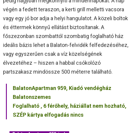
pedig nagyban megkönnyíti a mindennapokat. A nap
végén a fedett teraszon, a kerti grill melletti vacsora
vagy egy jó bor adja a helyi hangulatot. A közeli boltok
és éttermek könnyű ellátást biztosítanak. A
főszezonban szombattól szombatig foglalható ház
ideális bázis lehet a Balaton-felvidék felfedezéséhez,
vagy egyszerűen csak a víz közelségének
élvezetéhez – hiszen a habbal csókolózó
partszakasz mindössze 500 méterre található.
BalatonApartman 959, Kiadó vendégház
Balatonszemes
Foglalható , 6 férőhely, háziállat nem hozható,
SZÉP kártya elfogadás nincs