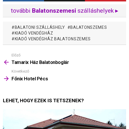
további
Balatonszemesi
szálláshelyek ▸
BALATONI SZÁLLÁSHELY
BALATONSZEMES
KIADÓ VENDÉGHÁZ
KIADÓ VENDÉGHÁZ BALATONSZEMES
Előző
Mutass
többet
Tamarix Ház Balatonboglár
Következő
Főnix Hotel Pécs
LEHET, HOGY EZEK IS TETSZENEK?