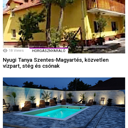
18
Views
HORGÁSZNYARALÓ
Nyugi Tanya Szentes-Magyartés, közvetlen
vízpart, stég és csónak