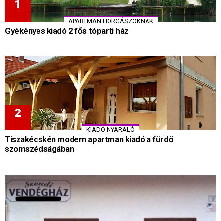
APARTMAN HORGÁSZOKNAK
Gyékényes kiadó 2 fős tóparti ház
KIADÓ NYARALÓ
Tiszakécskén modern apartman kiadó a fürdő
szomszédságában