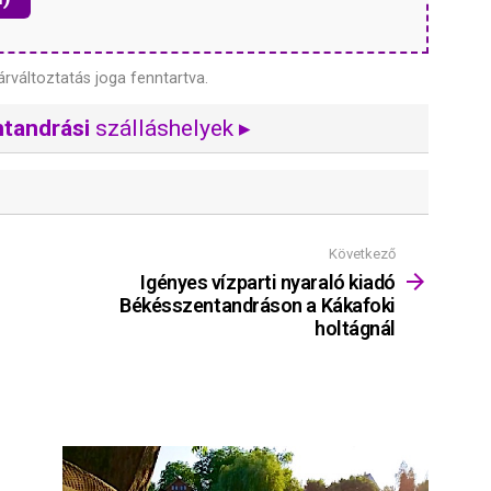
árváltoztatás joga fenntartva.
tandrási
szálláshelyek ▸
Következő
Igényes vízparti nyaraló kiadó
Békésszentandráson a Kákafoki
holtágnál