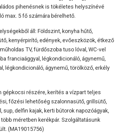
aládos pihenésnek is tökéletes helyszínévé
aló max. 5 fő számára bérelhető.
lységekből áll: Földszint, konyha hűtő,
ütő, kenyérpirító, edények, evőeszközök, étkező
, műholdas TV, fürdőszoba tuso lóval, WC-vel
oba franciaággyal, légkondicionáló, ágynemű,
al, légkondicionáló, ágynemű, törölköző, erkély
 gépkocsi részére, kerítés a vízpart teljes
tési, főzési lehetőség szalonnasütő, grillsütő,
sup, delfin kajak, kerti bútorok napozóágyak,
, több méretben kerékpár. Szolgáltatásunk
ült. (MA19015756)