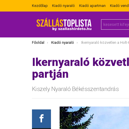
Kezdőlap
Kiadó nyaraló
Kiadó apartman
Kiadó ven
Search
for:
Itt vagy most:
Főoldal
Kiadó nyaraló
Ikernyaraló közvetlen a Holt
Ikernyaraló közvet
partján
Kiszely Nyaraló Békésszentandrás