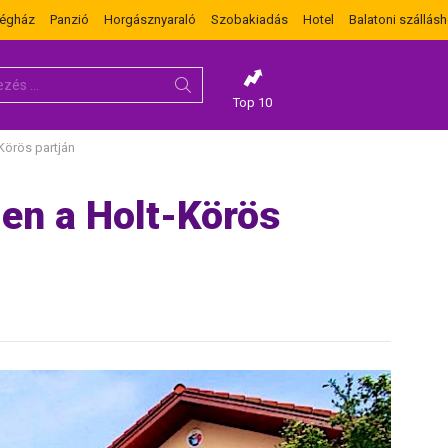
dégház
Panzió
Horgásznyaraló
Szobakiadás
Hotel
Balatoni szállásh
Top 10
-Körös partján
len a Holt-Körös