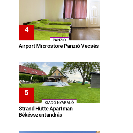
PANZIÓ
Airport Microstore Panzió Vecsés
KIADÓ NYARALÓ
Strand Hütte Apartman
Békésszentandrás