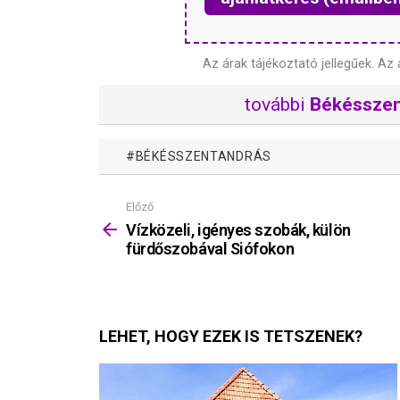
Az árak tájékoztató jellegűek.
Az 
további
Békésszen
BÉKÉSSZENTANDRÁS
Előző
Mutass
többet
Vízközeli, igényes szobák, külön
fürdőszobával Siófokon
LEHET, HOGY EZEK IS TETSZENEK?