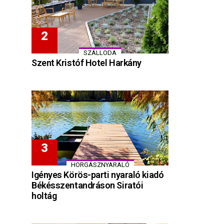
SZÁLLODA
Szent Kristóf Hotel Harkány
HORGÁSZNYARALÓ
Igényes Körös-parti nyaraló kiadó
Békésszentandráson Siratói
holtág