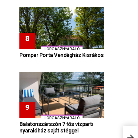
HORGÁSZNYARALÓ
Pomper Porta Vendégház Kisrákos
HORGÁSZNYARALÓ
Balatonszárszón 7 fős vízparti
nyaralóház saját stéggel
Igén