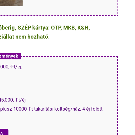
tóberig, SZÉP kártya: OTP, MKB, K&H,
ziállat nem hozható.
vezmények
ban jún.14-aug.31: 50.000,-Ft/éj.
45.000,-Ft/éj
, plusz 10000-Ft takarítási költség/ház, 4 éj fölött
n)