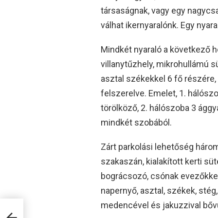
társaságnak, vagy egy nagycs
válhat ikernyaralónk. Egy nyar
Mindkét nyaraló a következő he
villanytűzhely, mikrohullámú s
asztal székekkel 6 fő részére
felszerelve. Emelet, 1. hálósz
törölköző, 2. hálószoba 3 ággy
mindkét szobából.
Zárt parkolási lehetőség három
szakaszán, kialakított kerti sü
bográcsozó, csónak evezőkkel, 
napernyő, asztal, székek, stég
medencével és jakuzzival bőv