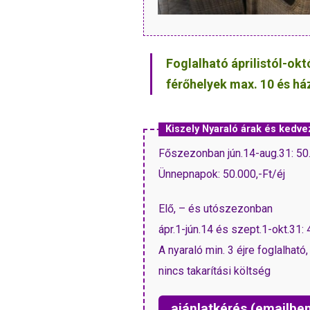
Foglalható áprilistól-ok
férőhelyek max. 10 és há
Kiszely Nyaraló árak és ked
Főszezon
Ünnepnapok: 50.000,-Ft/éj
Elő, – és utószezonban
ápr.1-jún.14 és szept.1-okt.31: 
A nyaraló min. 3 éjre foglalható
nincs takarítási költség
ajánlatkérés (emailbe