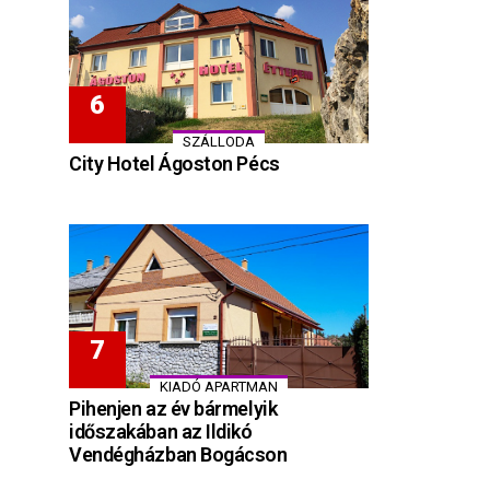
SZÁLLODA
City Hotel Ágoston Pécs
KIADÓ APARTMAN
Pihenjen az év bármelyik
időszakában az Ildikó
Vendégházban Bogácson