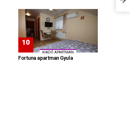
Béké
KIADÓ APARTMAN
Fortuna apartman Gyula