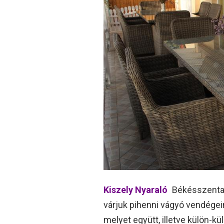
Kiszely Nyaraló
Békésszentan
várjuk pihenni vágyó vendégeink
melyet együtt, illetve külön-kü