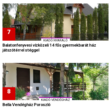
KIADÓ NYARALÓ
Balatonfenyvesi vízközeli 14 fős gyermekbarát ház
játszótérrel stéggel
KIADÓ VENDÉGHÁZ
Bella Vendégház Poroszló