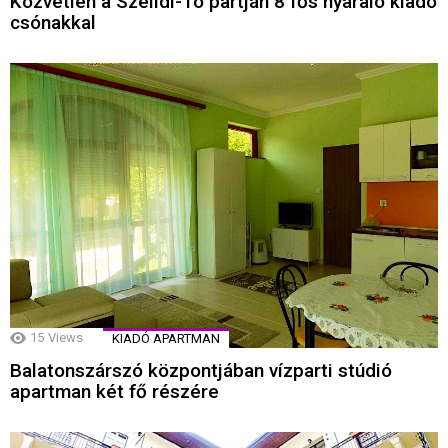
Közvetlen a Szelidi-Tó partján 8 fős nyaraló kiadó
csónakkal
15
Views
KIADÓ APARTMAN
Balatonszárszó központjában vízparti stúdió
apartman két fő részére