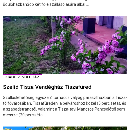
üdülőházban3db két fő elszállásolására alkal ...
KIADÓ VENDÉGHÁZ
Szelíd Tisza Vendégház Tiszafüred
Szálláslehetőség egyszerű tornácos vályog parasztházban a Tisza-
tó fővárosában, Tiszafüreden, a belvároshoz közel (5 perc séta), és
a szabadstrandtól, valamint a Tisza-tavi Mancsos Pancsolótól sem
messze (20 perc séta ...