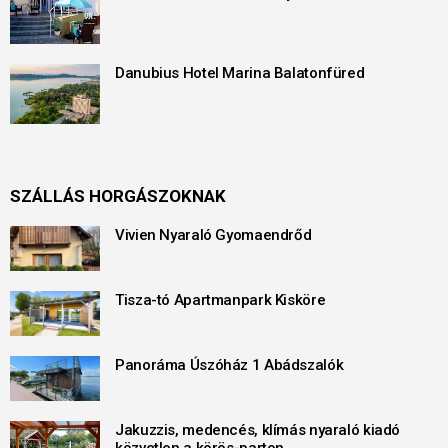
Danubius Hotel Marina Balatonfüred
SZÁLLÁS HORGÁSZOKNAK
Vivien Nyaraló Gyomaendrőd
Tisza-tó Apartmanpark Kisköre
Panoráma Úszóház 1 Abádszalók
Jakuzzis, medencés, klímás nyaraló kiadó
közvetlen a körös-parton