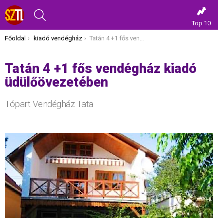
KERESÉS
Top 10
Itt vagy most:
Főoldal
kiadó vendégház
Tatán 4 +1 fős vendégház kiadó üdülőövezetében
Tatán 4 +1 fős vendégház kiadó
üdülőövezetében
Tópart Vendégház Tata