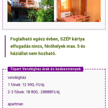
Foglalható egész évben, SZÉP kártya
elfogadás nincs, férőhelyek max. 5 és
háziállat nem hozható.
Tópart Vendégház árak és kedvezmények
vendégház
1 főnek: 12 990,-Ft/éj.
2-3 főnek: 18 800, -28888Ft/éj.
apartman