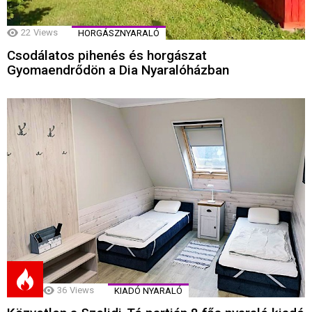
22
Views
HORGÁSZNYARALÓ
Csodálatos pihenés és horgászat
Gyomaendrődön a Dia Nyaralóházban
36
Views
KIADÓ NYARALÓ