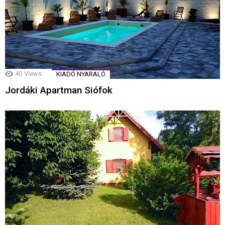
40
Views
KIADÓ NYARALÓ
Jordáki Apartman Siófok