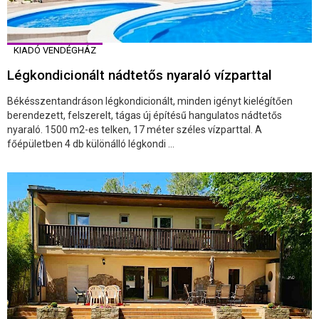
KIADÓ VENDÉGHÁZ
Légkondicionált nádtetős nyaraló vízparttal
Békésszentandráson légkondicionált, minden igényt kielégítően
berendezett, felszerelt, tágas új építésű hangulatos nádtetős
nyaraló. 1500 m2-es telken, 17 méter széles vízparttal. A
főépületben 4 db különálló légkondi ...