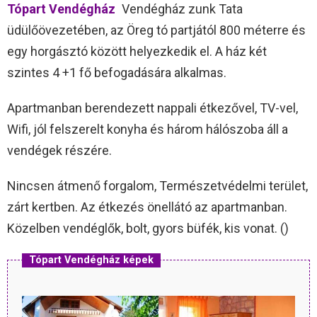
Tópart Vendégház
Vendégház zunk Tata
üdülőövezetében, az Öreg tó partjától 800 méterre és
egy horgásztó között helyezkedik el. A ház két
szintes 4 +1 fő befogadására alkalmas.
Apartmanban berendezett nappali étkezővel, TV-vel,
Wifi, jól felszerelt konyha és három hálószoba áll a
vendégek részére.
Nincsen átmenő forgalom, Természetvédelmi terület,
zárt kertben. Az étkezés önellátó az apartmanban.
Közelben vendéglők, bolt, gyors büfék, kis vonat. ()
Tópart Vendégház képek