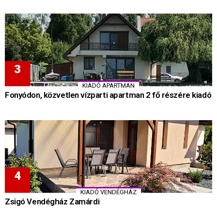
KIADÓ APARTMAN
Fonyódon, közvetlen vízparti apartman 2 fő részére kiadó
KIADÓ VENDÉGHÁZ
Zsigó Vendégház Zamárdi