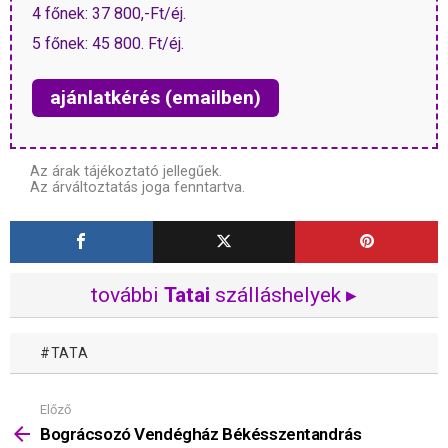
4 főnek: 37 800,-Ft/éj.
5 főnek: 45 800. Ft/éj.
ajánlatkérés (emailben)
Az árak tájékoztató jellegűek.
Az árváltoztatás joga fenntartva.
további
Tatai
szálláshelyek ▸
TATA
Előző
Mutass
többet
Bográcsozó Vendégház Békésszentandrás