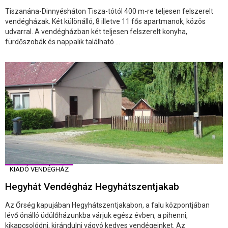
Tiszanána-Dinnyésháton Tisza-tótól 400 m-re teljesen felszerelt
vendégházak. Két különálló, 8 illetve 11 fős apartmanok, közös
udvarral. A vendégházban két teljesen felszerelt konyha,
fürdőszobák és nappalik található ...
KIADÓ VENDÉGHÁZ
Hegyhát Vendégház Hegyhátszentjakab
Az Őrség kapujában Hegyhátszentjakabon, a falu központjában
lévő önálló üdülőházunkba várjuk egész évben, a pihenni,
kikapcsolódni, kirándulni vágyó kedves vendégeinket. Az