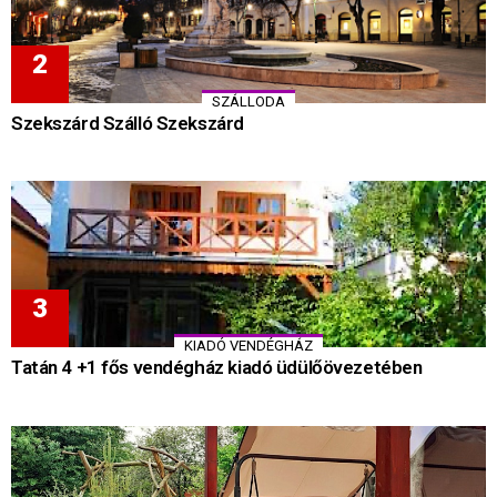
SZÁLLODA
Szekszárd Szálló Szekszárd
KIADÓ VENDÉGHÁZ
Tatán 4 +1 fős vendégház kiadó üdülőövezetében