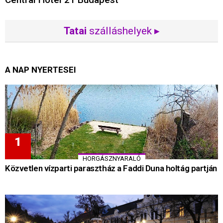
Tatai
szálláshelyek ▸
A NAP NYERTESEI
HORGÁSZNYARALÓ
Közvetlen vízparti parasztház a Faddi Duna holtág partján