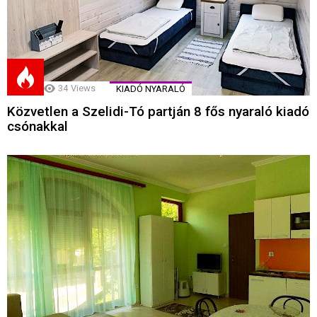
34
Views
KIADÓ NYARALÓ
Közvetlen a Szelidi-Tó partján 8 fős nyaraló kiadó
csónakkal