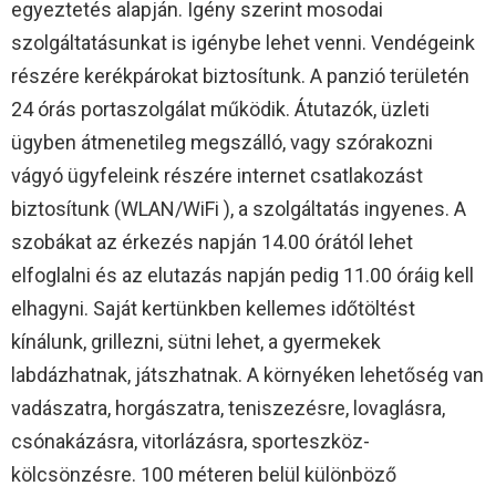
egyeztetés alapján. Igény szerint mosodai
szolgáltatásunkat is igénybe lehet venni. Vendégeink
részére kerékpárokat biztosítunk. A panzió területén
24 órás portaszolgálat működik. Átutazók, üzleti
ügyben átmenetileg megszálló, vagy szórakozni
vágyó ügyfeleink részére internet csatlakozást
biztosítunk (WLAN/WiFi ), a szolgáltatás ingyenes. A
szobákat az érkezés napján 14.00 órától lehet
elfoglalni és az elutazás napján pedig 11.00 óráig kell
elhagyni. Saját kertünkben kellemes időtöltést
kínálunk, grillezni, sütni lehet, a gyermekek
labdázhatnak, játszhatnak. A környéken lehetőség van
vadászatra, horgászatra, teniszezésre, lovaglásra,
csónakázásra, vitorlázásra, sporteszköz-
kölcsönzésre. 100 méteren belül különböző