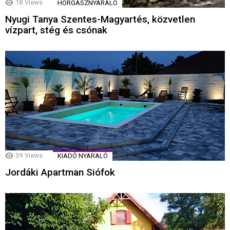
18
Views
HORGÁSZNYARALÓ
Nyugi Tanya Szentes-Magyartés, közvetlen
vízpart, stég és csónak
39
Views
KIADÓ NYARALÓ
Jordáki Apartman Siófok