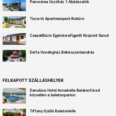
Panoráma Úszóház 1 Abádszalók
Tisza-tó Apartmanpark Kisköre
CsapatBázis EgymásraFigyelő Központ Sarud
Diófa Vendégház Békésszentandrás
FELKAPOTT SZÁLLÁSHELYEK
Danubius Hotel Annabella Balatonfüred
közvetlen a balatonparton
Tiffany Szálló Balatonlelle