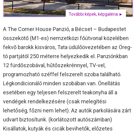
További képek, képgaléria ►
A The Corner House Panzió, a Bécset – Budapestet
összekötő (M1-es) nemzetközi főútvonal közelében
fekvő barokk kisváros, Tata üdülőövezetében az Öreg-
tó partjától 250 méterre helyezkedik el. Panziónkban
12 fürdőszobával, hűtőszekrénnyel, TV-vel,
programozható széffel felszerelt szoba található.
Légkondicionáló minden szobában van. Önellátás
esetében egy teljesen felszerelt teakonyha áll a
vendégek rendelkezésére (csak melegítési
lehetőség, főzni nem lehet). Az autók parkolására zárt
udvart biztosítunk. (korlátozott autószámban)
Kisállatok, kutyák és cicák bevihetők, előzetes