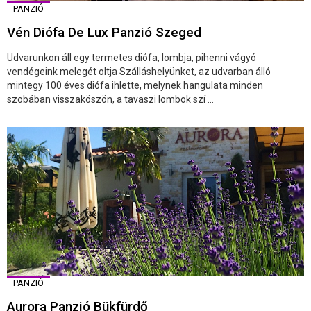
PANZIÓ
Vén Diófa De Lux Panzió Szeged
Udvarunkon áll egy termetes diófa, lombja, pihenni vágyó
vendégeink melegét oltja Szálláshelyünket, az udvarban álló
mintegy 100 éves diófa ihlette, melynek hangulata minden
szobában visszaköszön, a tavaszi lombok szí ...
PANZIÓ
Aurora Panzió Bükfürdő