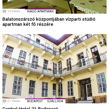
14
Views
KIADÓ APARTMAN
Balatonszárszó központjában vízparti stúdió
apartman két fő részére
21
Views
BUDAPEST
SZÁLLODA
Central Hotel 21 Budapest