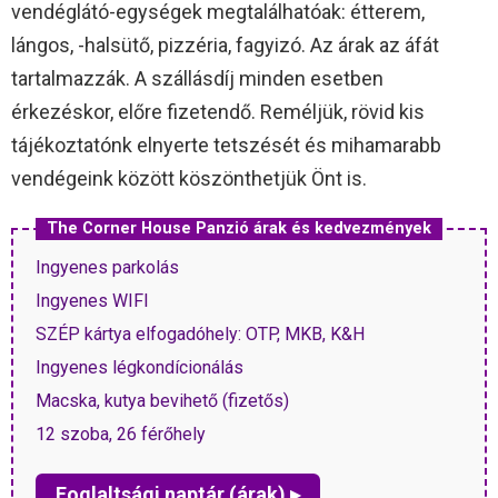
vendéglátó-egységek megtalálhatóak: étterem,
lángos, -halsütő, pizzéria, fagyizó. Az árak az áfát
tartalmazzák. A szállásdíj minden esetben
érkezéskor, előre fizetendő. Reméljük, rövid kis
tájékoztatónk elnyerte tetszését és mihamarabb
vendégeink között köszönthetjük Önt is.
The Corner House Panzió árak és kedvezmények
Ingyenes parkolás
Ingyenes WIFI
SZÉP kártya elfogadóhely: OTP, MKB, K&H
Ingyenes légkondícionálás
Macska, kutya bevihető (fizetős)
12 szoba, 26 férőhely
Foglaltsági naptár (árak) ▸