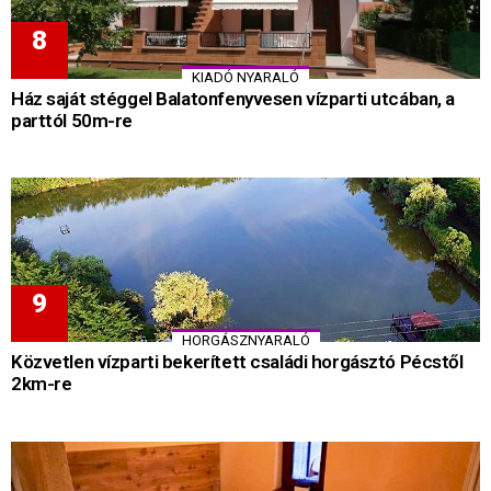
KIADÓ NYARALÓ
Ház saját stéggel Balatonfenyvesen vízparti utcában, a
parttól 50m-re
HORGÁSZNYARALÓ
Közvetlen vízparti bekerített családi horgásztó Pécstől
2km-re