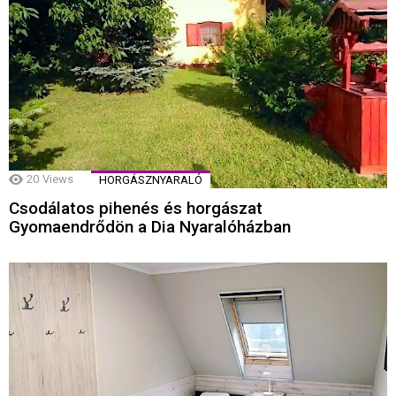
20
Views
HORGÁSZNYARALÓ
Csodálatos pihenés és horgászat
Gyomaendrődön a Dia Nyaralóházban