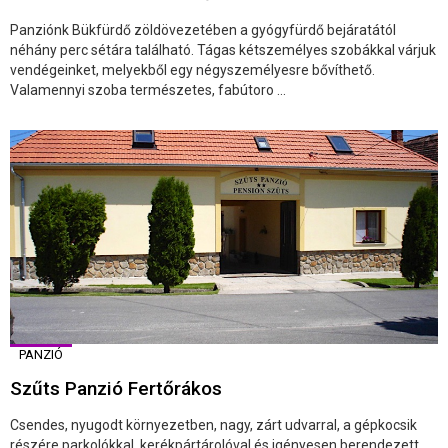
Panziónk Bükfürdő zöldövezetében a gyógyfürdő bejáratától
néhány perc sétára található. Tágas kétszemélyes szobákkal várjuk
vendégeinket, melyekből egy négyszemélyesre bővíthető.
Valamennyi szoba természetes, fabútoro ...
PANZIÓ
Szűts Panzió Fertőrákos
Csendes, nyugodt környezetben, nagy, zárt udvarral, a gépkocsik
részére parkolókkal, kerékpártárolóval és igényesen berendezett