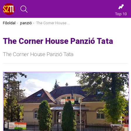
KERESÉS
Top 10
Itt vagy most:
Főoldal
panzió
The Corner House Panzió Tata
The Corner House Panzió Tata
The Corner House Panzió Tata