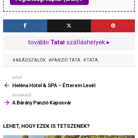
további
Tatai
szálláshelyek ▸
ABÁDSZALÓK
PANZIÓ TATA
TATA
Előző
Mutass
többet
Heléna Hotel & SPA – Étterem Levél
Következő
A Bárány Panzió Kaposvár
LEHET, HOGY EZEK IS TETSZENEK?