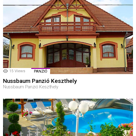
15
Views
PANZIÓ
Nussbaum Panzió Keszthely
Nussbaum Panzió Keszthely