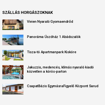
SZÁLLÁS HORGÁSZOKNAK
Vivien Nyaraló Gyomaendrőd
Panoráma Úszóház 1 Abádszalók
Tisza-tó Apartmanpark Kisköre
Jakuzzis, medencés, klímás nyaraló kiadó
közvetlen a körös-parton
CsapatBázis EgymásraFigyelő Központ Sarud