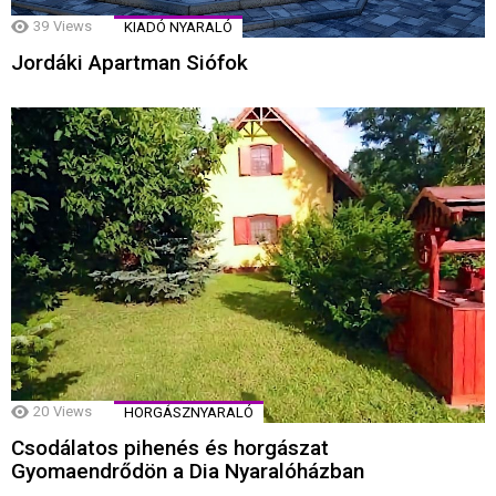
39
Views
KIADÓ NYARALÓ
Jordáki Apartman Siófok
20
Views
HORGÁSZNYARALÓ
Csodálatos pihenés és horgászat
Gyomaendrődön a Dia Nyaralóházban