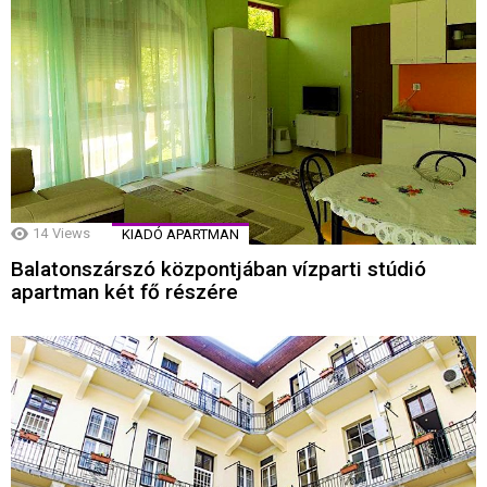
14
Views
KIADÓ APARTMAN
Balatonszárszó központjában vízparti stúdió
apartman két fő részére