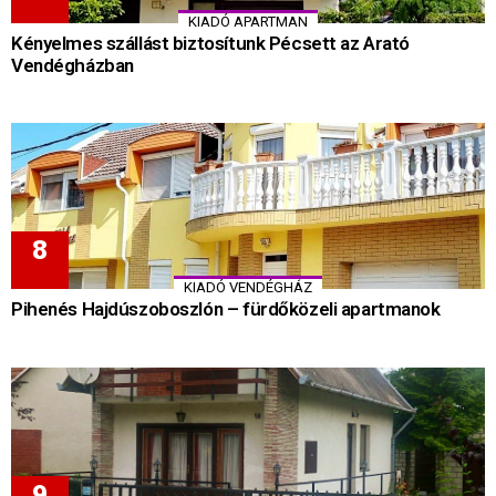
KIADÓ APARTMAN
Kényelmes szállást biztosítunk Pécsett az Arató
Vendégházban
KIADÓ VENDÉGHÁZ
Pihenés Hajdúszoboszlón – fürdőközeli apartmanok