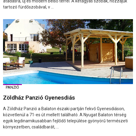
átadásra, új és modern belső térrel. A kétágyas szobák, hozzájuk
tartozó fürdőszobával, v ...
PANZIÓ
Zöldház Panzió Gyenesdiás
A Zöldház Panzió a Balaton északi partján fekvő Gyenesdiáson,
közvetlenül a 71-es út mellett található. A Nyugat Balaton térség
egyik legdinamikusabban fejlődő települése gyönyörű természeti
környezetben, családbarát, ...