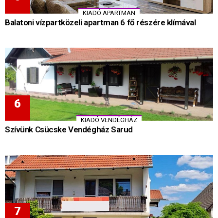
KIADÓ APARTMAN
Balatoni vízpartközeli apartman 6 fő részére klímával
KIADÓ VENDÉGHÁZ
Szívünk Csücske Vendégház Sarud