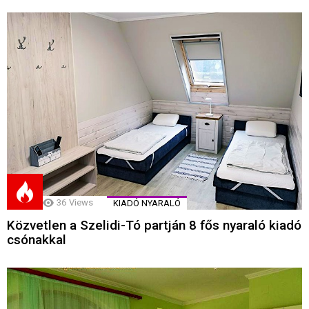
36
Views
KIADÓ NYARALÓ
Közvetlen a Szelidi-Tó partján 8 fős nyaraló kiadó
csónakkal