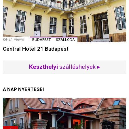
21
Views
BUDAPEST
SZÁLLODA
Central Hotel 21 Budapest
Keszthelyi
szálláshelyek ▸
A NAP NYERTESEI