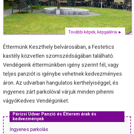
További képek, képgaléria ►
Éttermünk Keszthely belvárosában, a Festetics
kastély közvetlen szomszédságában található.
Vendégeink éttermünkben igény szerint fél, vagy
teljes panziót is igénybe vehetnek kedvezményes
áron. Az udvarban hangulatos kerthelyiséggel, és
ingyenes zárt parkolóval várjuk minden pihenni
vágyóKedves Vendégünket.
Párizsi Udvar Panzió és Étterem árak és
kedvezmények
Ingyenes parkolás