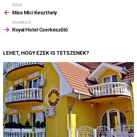
Előző
Mutass
többet
Miss Mici Keszthely
Következő
Royal Hotel Cserkeszőlő
LEHET, HOGY EZEK IS TETSZENEK?