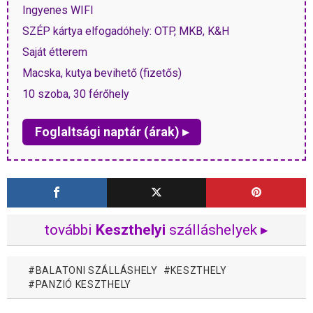
Ingyenes WIFI
SZÉP kártya elfogadóhely: OTP, MKB, K&H
Saját étterem
Macska, kutya bevihető (fizetős)
10 szoba, 30 férőhely
Foglaltsági naptár (árak) ▸
további
Keszthelyi
szálláshelyek ▸
BALATONI SZÁLLÁSHELY
KESZTHELY
PANZIÓ KESZTHELY