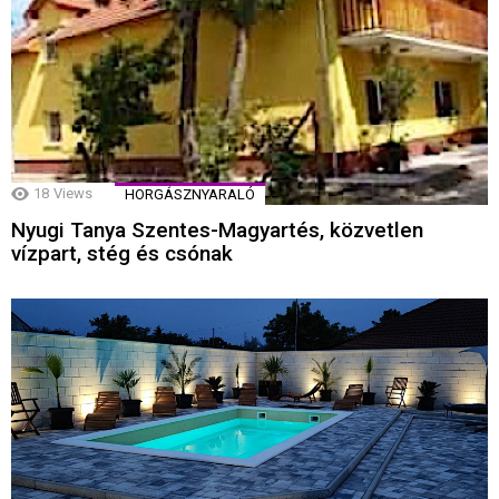
18
Views
HORGÁSZNYARALÓ
Nyugi Tanya Szentes-Magyartés, közvetlen
vízpart, stég és csónak