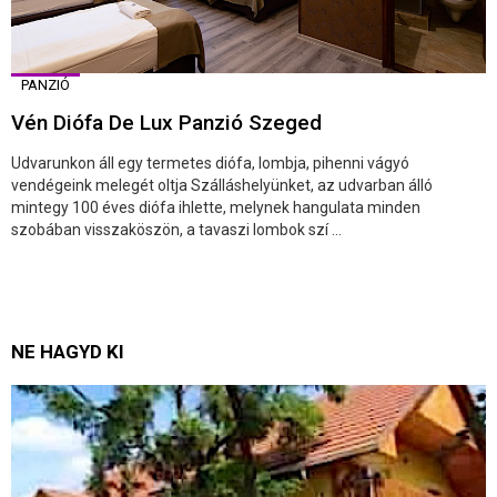
PANZIÓ
Vén Diófa De Lux Panzió Szeged
Udvarunkon áll egy termetes diófa, lombja, pihenni vágyó
vendégeink melegét oltja Szálláshelyünket, az udvarban álló
mintegy 100 éves diófa ihlette, melynek hangulata minden
szobában visszaköszön, a tavaszi lombok szí ...
NE HAGYD KI