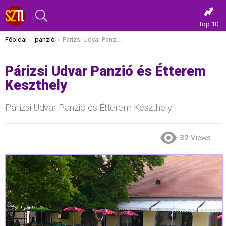
KERESÉS
Top 10
Itt vagy most:
Főoldal
panzió
Párizsi Udvar Panzió és Étterem Keszthely
Párizsi Udvar Panzió és Étterem
Keszthely
Párizsi Udvar Panzió és Étterem Keszthely
32
Views