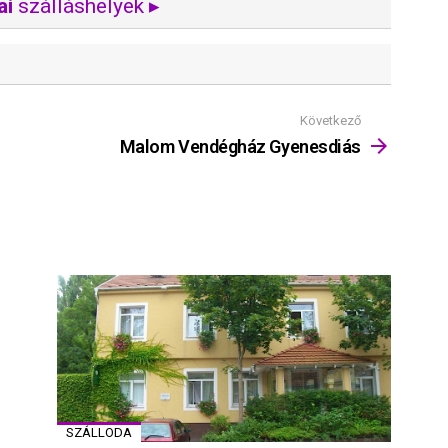
ai
szálláshelyek ▸
Következő
Malom Vendégház Gyenesdiás
SZÁLLODA