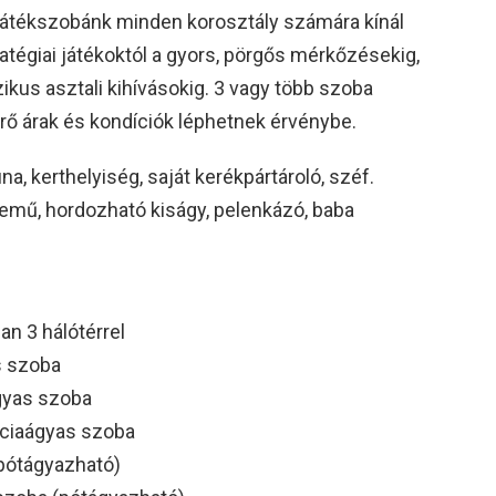
 játékszobánk minden korosztály számára kínál
atégiai játékoktól a gyors, pörgős mérkőzésekig,
zikus asztali kihívásokig. 3 vagy több szoba
érő árak és kondíciók léphetnek érvénybe.
na, kerthelyiség, saját kerékpártároló, széf.
emű, hordozható kiságy, pelenkázó, baba
an 3 hálótérrel
s szoba
gyas szoba
nciaágyas szoba
(pótágyazható)