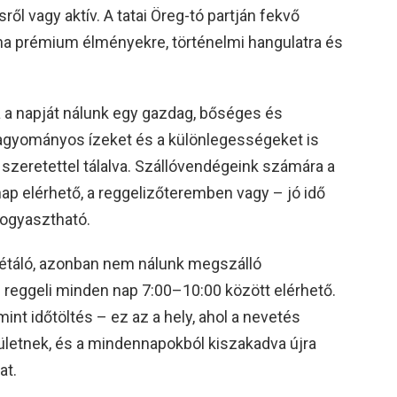
ől vagy aktív. A tatai Öreg-tó partján fekvő
 ha prémium élményekre, történelmi hangulatra és
a a napját nálunk egy gazdag, bőséges és
hagyományos ízeket és a különlegességeket is
, szeretettel tálalva. Szállóvendégeink számára a
ap elérhető, a reggelizőteremben vagy – jó idő
fogyasztható.
 sétáló, azonban nem nálunk megszálló
 reggeli minden nap 7:00–10:00 között elérhető.
int időtöltés – ez az a hely, ahol a nevetés
letnek, és a mindennapokból kiszakadva újra
at.