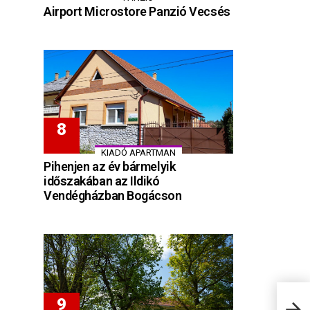
Airport Microstore Panzió Vecsés
KIADÓ APARTMAN
Pihenjen az év bármelyik
időszakában az Ildikó
Vendégházban Bogácson
Malo