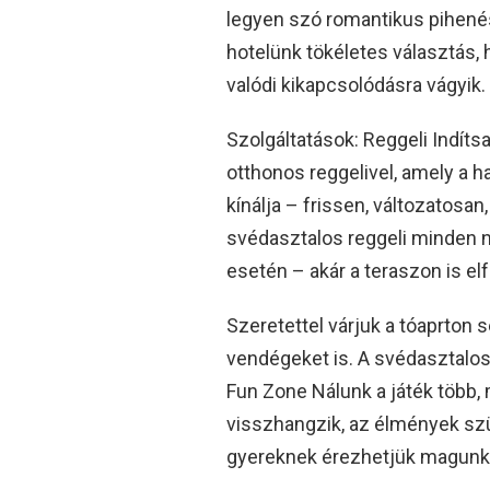
legyen szó romantikus pihenésr
hotelünk tökéletes választás,
valódi kikapcsolódásra vágyik.
Szolgáltatások: Reggeli Indíts
otthonos reggelivel, amely a 
kínálja – frissen, változatosan
svédasztalos reggeli minden n
esetén – akár a teraszon is el
Szeretettel várjuk a tóaprton
vendégeket is. A svédasztalos
Fun Zone Nálunk a játék több, m
visszhangzik, az élmények szü
gyereknek érezhetjük magunk