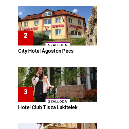
SZÁLLODA
City Hotel Ágoston Pécs
SZÁLLODA
Hotel Club Tisza Lakitelek