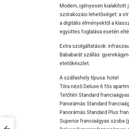
Modern, igényesen kialakított
szórakozási lehetőséget: a str
a digitális élményektől a klass
együttes foglalása esetén elt
Extra szolgáltatások: infraszau
Bababarát szállás: gyerekágyn
etetőkészlet.
A szállashely típusa: hotel
Tóra néző Deluxe 6 fős apartm
Tetőtéri Standard franciaágya
Panorámás Standard franciaá
Panorámás Standard Plus fra
Superior franciaágyas szoba 
ás