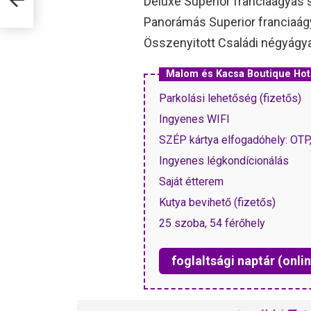
Deluxe Superior franciaágyas
Panorámás Superior franciaág
Összenyitott Családi négyágy
Malom és Kacsa Boutique Hot
Parkolási lehetőség (fizetős)
Ingyenes WIFI
SZÉP kártya elfogadóhely: OT
Ingyenes légkondícionálás
Saját étterem
Kutya bevihető (fizetős)
25 szoba, 54 férőhely
foglaltsági naptár (onlin