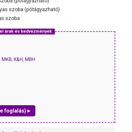
 szoba (pótágyazható)
yas szoba (pótágyazható)
as szoba
el árak és kedvezmények
P, MKB, K&H, MBH
e foglalás) ▸