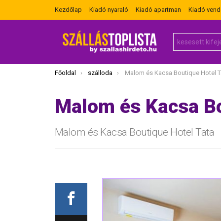
Kezdőlap
Kiadó nyaraló
Kiadó apartman
Kiadó ven
Search
for:
Itt vagy most:
Főoldal
szálloda
Malom és Kacsa Boutique Hotel T
Malom és Kacsa Bo
Malom és Kacsa Boutique Hotel Tata