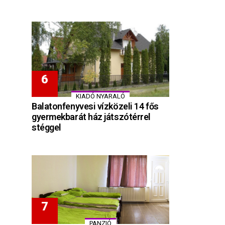
KIADÓ NYARALÓ
Balatonfenyvesi vízközeli 14 fős
gyermekbarát ház játszótérrel
stéggel
PANZIÓ