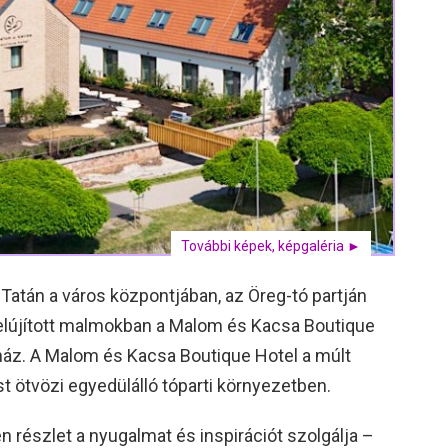
További képek, képgaléria ►
Tatán a város központjában, az Öreg-tó partján
felújított malmokban a Malom és Kacsa Boutique
ház. A Malom és Kacsa Boutique Hotel a múlt
t ötvözi egyedülálló tóparti környezetben.
részlet a nyugalmat és inspirációt szolgálja –