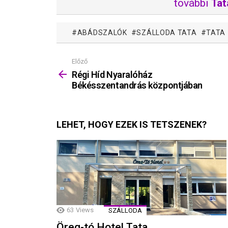
további
Tat
ABÁDSZALÓK
SZÁLLODA TATA
TATA
Előző
Mutass
többet
Régi Híd Nyaralóház
Békésszentandrás központjában
LEHET, HOGY EZEK IS TETSZENEK?
63
Views
SZÁLLODA
Öreg-tó Hotel Tata