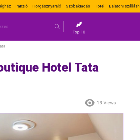
dégház
Panzió
Horgásznyaraló
Szobakiadás
Hotel
Balatoni szállásh
Top 10
ata
utique Hotel Tata
13
Views