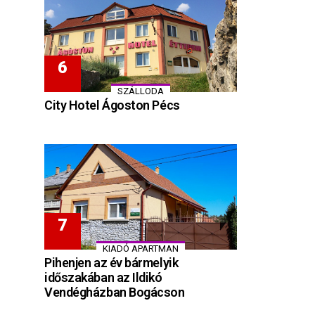
SZÁLLODA
City Hotel Ágoston Pécs
KIADÓ APARTMAN
Pihenjen az év bármelyik
időszakában az Ildikó
Vendégházban Bogácson