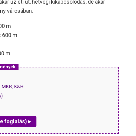
kár üzleti út, hétvégi kikapcsolódás, de akár
ny városában.
600 m
t 600 m
00 m
zmények
P, MKB, K&H
s)
e foglalás) ▸