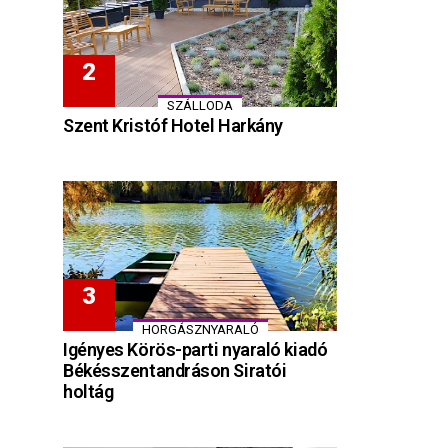
SZÁLLODA
Szent Kristóf Hotel Harkány
HORGÁSZNYARALÓ
Igényes Körös-parti nyaraló kiadó
Békésszentandráson Siratói
holtág