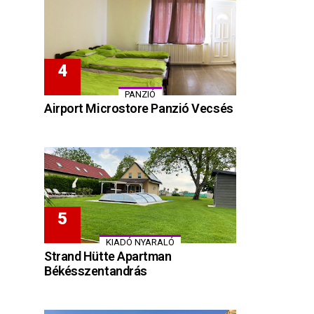
PANZIÓ
Airport Microstore Panzió Vecsés
KIADÓ NYARALÓ
Strand Hütte Apartman
Békésszentandrás