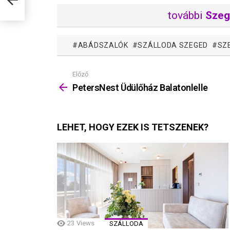
további
Szeg
ABÁDSZALÓK
SZÁLLODA SZEGED
SZ
Előző
Mutass
többet
PetersNest Üdülőház Balatonlelle
LEHET, HOGY EZEK IS TETSZENEK?
23
Views
SZÁLLODA