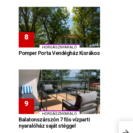
HORGÁSZNYARALÓ
Pomper Porta Vendégház Kisrákos
HORGÁSZNYARALÓ
Balatonszárszón 7 fős vízparti
nyaralóház saját stéggel
The 