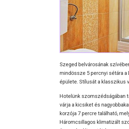
Szeged belvárosának szívében
mindössze 5 percnyi sétára a D
épülete. Stílusát a klassziku
Hotelünk szomszédságában talá
várja a kicsiket és nagyobbaka
korzója 7 percre található, m
Háromcsillagos klimatizált sz