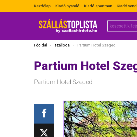
Kezdőlap
Kiadó nyaraló
Kiadó apartman
Kiadó ven
Search
for:
Itt vagy most:
Főoldal
szálloda
Partium Hotel Szeged
Partium Hotel Sze
Partium Hotel Szeged