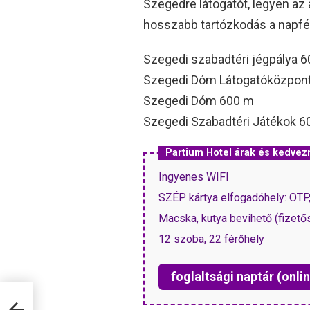
Szegedre látogatót, legyen az a
hosszabb tartózkodás a napfé
Szegedi szabadtéri jégpálya 
Szegedi Dóm Látogatóközpon
Szegedi Dóm 600 m
Szegedi Szabadtéri Játékok 6
Partium Hotel árak és kedve
Ingyenes WIFI
SZÉP kártya elfogadóhely: OT
Macska, kutya bevihető (fizető
12 szoba, 22 férőhely
foglaltsági naptár (onlin