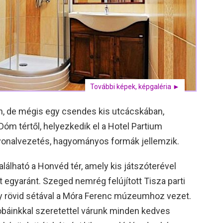
További képek, képgaléria ►
, de mégis egy csendes kis utcácskában,
óm tértől, helyezkedik el a Hotel Partium
s vonalvezetés, hagyományos formák jellemzik.
lható a Honvéd tér, amely kis játszóterével
t egyaránt. Szeged nemrég felújított Tisza parti
ely rövid sétával a Móra Ferenc múzeumhoz vezet.
obáinkkal szeretettel várunk minden kedves