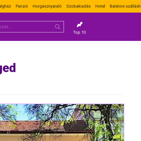
dégház
Panzió
Horgásznyaraló
Szobakiadás
Hotel
Balatoni szállásh
Top 10
ged