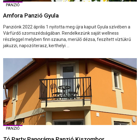
PANZIÓ
Amfora Panzió Gyula
Panziónk 2022 április 1 nyitotta meg újra kapuit Gyula szívében a
Várfürdő szomszédságában. Rendelkezünk saját wellness
részleggel melyben finn szauna, merülő dézsa, feszített víztükrű
jakuzzi, napozóterasz, kerthelyi ...
PANZIÓ
Tó Party Panoráma Panzió Kiszombor