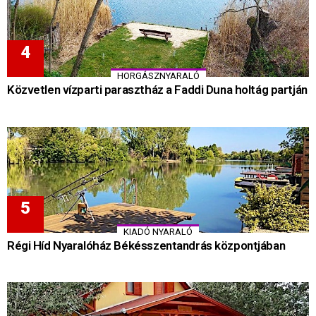
HORGÁSZNYARALÓ
Közvetlen vízparti parasztház a Faddi Duna holtág partján
KIADÓ NYARALÓ
Régi Híd Nyaralóház Békésszentandrás központjában