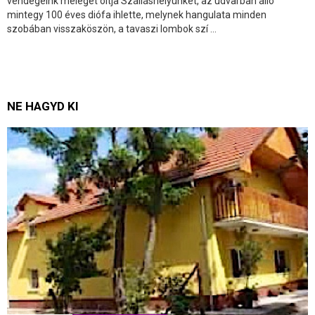
vendégeink melegét oltja Szálláshelyünket, az udvarban álló
mintegy 100 éves diófa ihlette, melynek hangulata minden
szobában visszaköszön, a tavaszi lombok szí ...
NE HAGYD KI