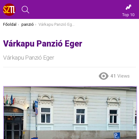
KERESÉS
Top 10
Itt vagy most:
Főoldal
panzió
Várkapu Panzió Eger
Várkapu Panzió Eger
Várkapu Panzió Eger
41
Views