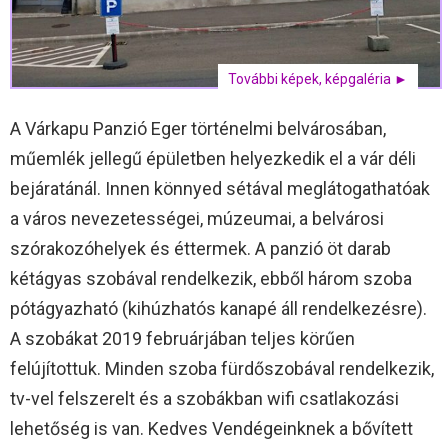
További képek, képgaléria ►
A Várkapu Panzió Eger történelmi belvárosában,
műemlék jellegű épületben helyezkedik el a vár déli
bejáratánál. Innen könnyed sétával meglátogathatóak
a város nevezetességei, múzeumai, a belvárosi
szórakozóhelyek és éttermek. A panzió öt darab
kétágyas szobával rendelkezik, ebből három szoba
pótágyazható (kihúzhatós kanapé áll rendelkezésre).
A szobákat 2019 februárjában teljes körűen
felújítottuk. Minden szoba fürdőszobával rendelkezik,
tv-vel felszerelt és a szobákban wifi csatlakozási
lehetőség is van. Kedves Vendégeinknek a bővített