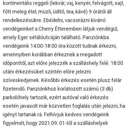
kontinentális reggeli (lekvár, vaj, kenyér, felvágott, sajt,
főtt meleg étel, müzli, üdítő, tea, kávé) 9 órától áll
rendelkezésükre. Ebédelni, vacsorázni kívánó
vendégeinket a Cherry Étteremben látjuk vendégül,
amely Eger sétálóutcáján található. Panziónkba
vendégeink 14:00-18:00 óra között tudnak érkezni,
amennyiben korábban érkeznek a megadott
időponttól, azt előre jelezzék a szálláshely felé. 18:00
utáni érkezésüket szintén előre jelezni
szíveskedjenek. Későbbi érkezés esetén plusz felár
fizetendő. Panziónkhoz korlátozott számú (3 db)
parkolóhely tartozik, ezért autóval való érkezés
esetén javasolt már közvetlen foglalás után jelezni, ha
igényt tartanak rá. Felhívjuk kedves vendégeink
figyelmét, hogy 2021.09. 01-től a szálláshelyek