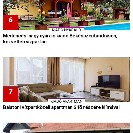
KIADÓ NYARALÓ
Medencés, nagy nyaraló kiadó Békésszentandráson,
közvetlen vízparton
KIADÓ APARTMAN
Balatoni vízpartközeli apartman 6 fő részére klímával