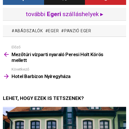
további
Egeri
szálláshelyek ▸
ABÁDSZALÓK
EGER
PANZIÓ EGER
Előző
Mutass
többet
Mezőtúri vízparti nyaraló Peresi Holt Körös
mellett
Következő
Hotel Barbizon Nyíregyháza
LEHET, HOGY EZEK IS TETSZENEK?