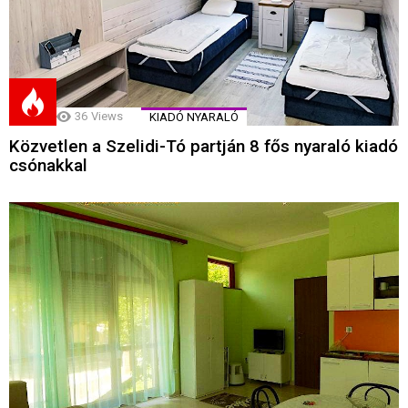
36
Views
KIADÓ NYARALÓ
Közvetlen a Szelidi-Tó partján 8 fős nyaraló kiadó
csónakkal