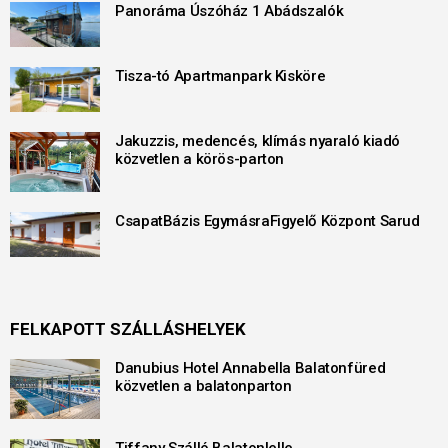
Panoráma Úszóház 1 Abádszalók
Tisza-tó Apartmanpark Kisköre
Jakuzzis, medencés, klímás nyaraló kiadó
közvetlen a körös-parton
CsapatBázis EgymásraFigyelő Központ Sarud
FELKAPOTT SZÁLLÁSHELYEK
Danubius Hotel Annabella Balatonfüred
közvetlen a balatonparton