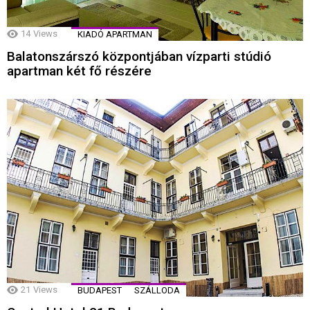
14
Views
KIADÓ APARTMAN
Balatonszárszó központjában vízparti stúdió
apartman két fő részére
21
Views
BUDAPEST
SZÁLLODA