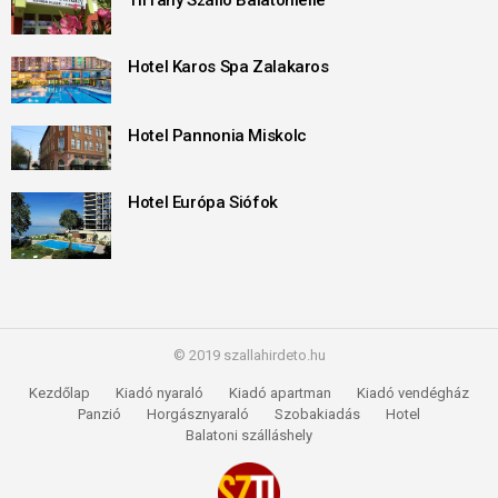
Tiffany Szálló Balatonlelle
Hotel Karos Spa Zalakaros
Hotel Pannonia Miskolc
Hotel Európa Siófok
© 2019 szallahirdeto.hu
Kezdőlap
Kiadó nyaraló
Kiadó apartman
Kiadó vendégház
Panzió
Horgásznyaraló
Szobakiadás
Hotel
Balatoni szálláshely