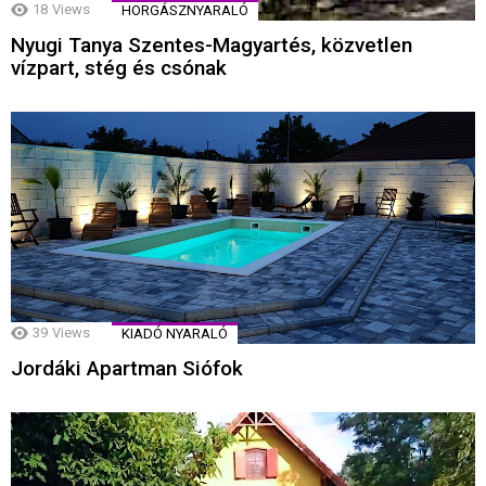
18
Views
HORGÁSZNYARALÓ
Nyugi Tanya Szentes-Magyartés, közvetlen
vízpart, stég és csónak
39
Views
KIADÓ NYARALÓ
Jordáki Apartman Siófok