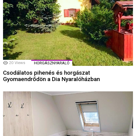
20
Views
HORGÁSZNYARALÓ
Csodálatos pihenés és horgászat
Gyomaendrődön a Dia Nyaralóházban