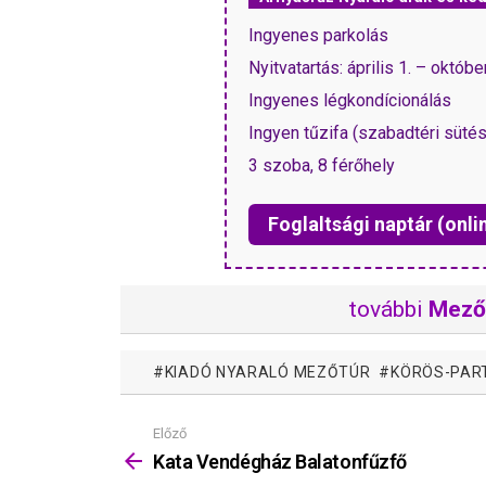
Ingyenes parkolás
Nyitvatartás: április 1. – októbe
Ingyenes légkondícionálás
Ingyen tűzifa (szabadtéri süté
3 szoba, 8 férőhely
Foglaltsági naptár (onli
további
Mező
KIADÓ NYARALÓ MEZŐTÚR
KÖRÖS-PART
Előző
Mutass
többet
Kata Vendégház Balatonfűzfő