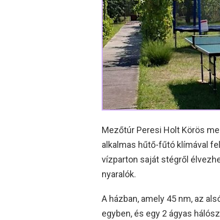
Mezőtúr Peresi Holt Körös mel
alkalmas hűtő-fűtó klímával fe
vízparton saját stégről élvezh
nyaralók.
A házban, amely 45 nm, az alsó
egyben, és egy 2 ágyas hálósz