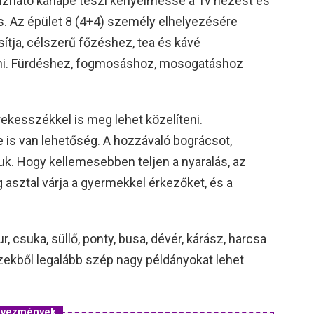
úzható kanapé teszi kényelmessé a Tv nézést és
ncs. Az épület 8 (4+4) személy elhelyezésére
osítja, célszerű főzéshez, tea és kávé
nni. Fürdéshez, fogmosáshoz, mosogatáshoz
rekesszékkel is meg lehet közelíteni.
is van lehetőség. A hozzávaló bográcsot,
tjuk. Hogy kellemesebben teljen a nyaralás, az
 asztal várja a gyermekkel érkezőket, és a
, csuka, süllő, ponty, busa, dévér, kárász, harcsa
zekből legalább szép nagy példányokat lehet
edvezmények