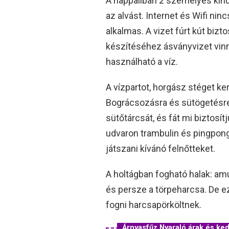
A nappaliban 2 személyes kih
az alvást. Internet és Wifi ni
alkalmas. A vizet fúrt kút bizt
készítéséhez ásványvizet vi
használható a víz.
A vízpartot, horgász stéget ke
Bográcsozásra és sütögetésre 
sütőtárcsát, és fát mi biztosí
udvaron trambulin és pingpong
játszani kívánó felnőtteket.
A holtágban fogható halak: amur
és persze a törpeharcsa. De e
fogni harcsapörköltnek.
Árnyasfűz Nyaraló árak és k