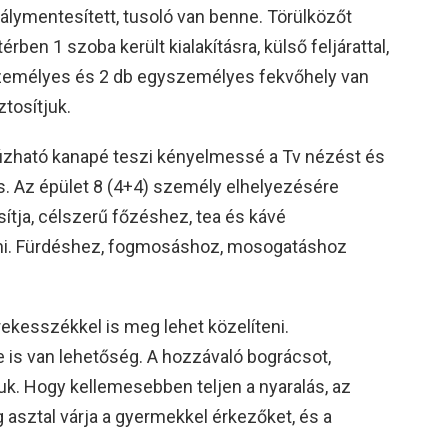
dálymentesített, tusoló van benne. Törülközőt
rben 1 szoba került kialakításra, külső feljárattal,
 személyes és 2 db egyszemélyes fekvőhely van
tosítjuk.
úzható kanapé teszi kényelmessé a Tv nézést és
ncs. Az épület 8 (4+4) személy elhelyezésére
osítja, célszerű főzéshez, tea és kávé
nni. Fürdéshez, fogmosáshoz, mosogatáshoz
rekesszékkel is meg lehet közelíteni.
is van lehetőség. A hozzávaló bográcsot,
tjuk. Hogy kellemesebben teljen a nyaralás, az
 asztal várja a gyermekkel érkezőket, és a