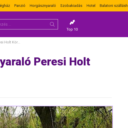
dégház
Panzió
Horgásznyaraló
Szobakiadás
Hotel
Balatoni szállásh
Top 10
 Körös mellett
yaraló Peresi Holt