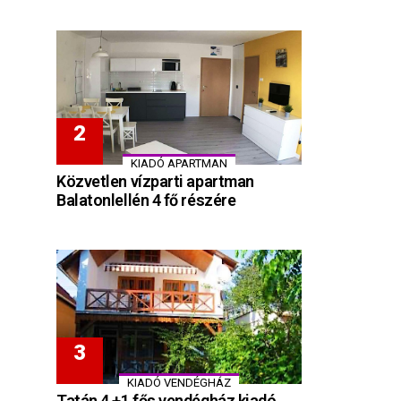
KIADÓ APARTMAN
Közvetlen vízparti apartman
Balatonlellén 4 fő részére
KIADÓ VENDÉGHÁZ
Tatán 4 +1 fős vendégház kiadó