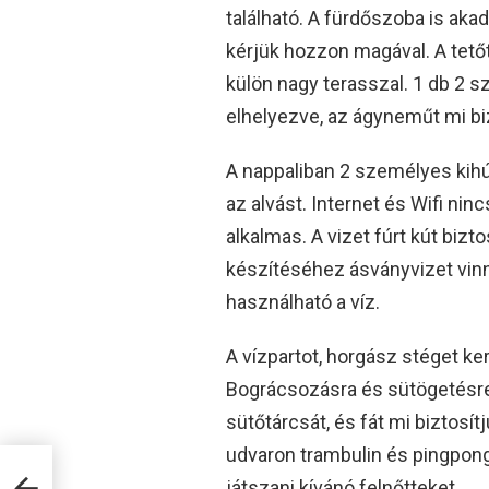
található. A fürdőszoba is aka
kérjük hozzon magával. A tetőté
külön nagy terasszal. 1 db 2
elhelyezve, az ágyneműt mi biz
A nappaliban 2 személyes kih
az alvást. Internet és Wifi ni
alkalmas. A vizet fúrt kút bizt
készítéséhez ásványvizet vi
használható a víz.
A vízpartot, horgász stéget ke
Bográcsozásra és sütögetésre 
sütőtárcsát, és fát mi biztosí
udvaron trambulin és pingpong
játszani kívánó felnőtteket.