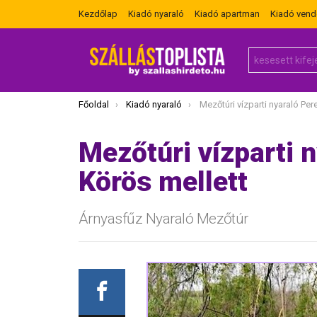
Kezdőlap
Kiadó nyaraló
Kiadó apartman
Kiadó ven
Search
for:
Itt vagy most:
Főoldal
Kiadó nyaraló
Mezőtúri vízparti nyaraló Peresi Holt
Mezőtúri vízparti n
Körös mellett
Árnyasfűz Nyaraló Mezőtúr