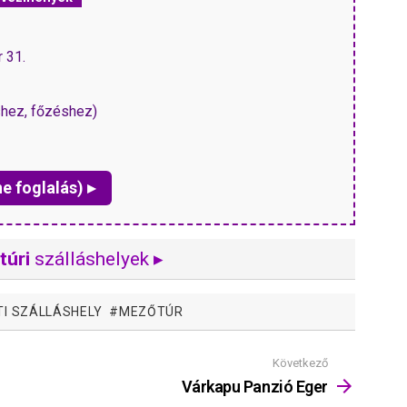
r 31.
shez, főzéshez)
ne foglalás) ▸
túri
szálláshelyek ▸
I SZÁLLÁSHELY
MEZŐTÚR
Következő
Várkapu Panzió Eger