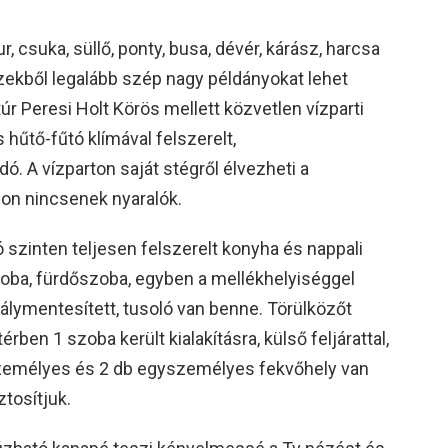
, csuka, süllő, ponty, busa, dévér, kárász, harcsa
zekből legalább szép nagy példányokat lehet
r Peresi Holt Körös mellett közvetlen vízparti
hűtő-fűtó klímával felszerelt,
ó. A vízparton saját stégről élvezheti a
lon nincsenek nyaralók.
 szinten teljesen felszerelt konyha és nappali
oba, fürdőszoba, egyben a mellékhelyiséggel
dálymentesített, tusoló van benne. Törülközőt
rben 1 szoba került kialakításra, külső feljárattal,
 személyes és 2 db egyszemélyes fekvőhely van
tosítjuk.