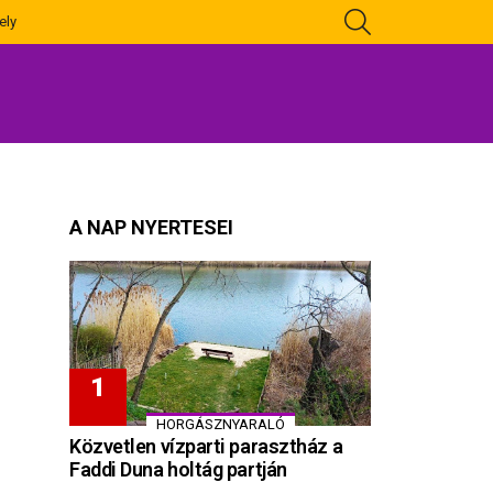
KERESÉS
ely
A NAP NYERTESEI
HORGÁSZNYARALÓ
Közvetlen vízparti parasztház a
Faddi Duna holtág partján