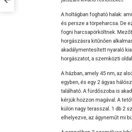
A holtágban fogható halak: amur
és persze a törpeharcsa. De e
fogni harcsapörköltnek. Mezőtú
horgászásra kitűnően alkalmas 
akadálymentesített nyaraló kiad
horgászatot, a szemközti olda
A házban, amely 45 nm, az alsó
egyben, és egy 2 ágyas hálósz
található. A fürdőszoba is aka
kérjük hozzon magával. A tetőté
külön nagy terasszal. 1 db 2
elhelyezve, az ágyneműt mi biz