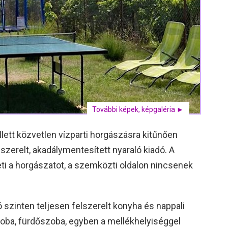
További képek, képgaléria ►
lett közvetlen vízparti horgászásra kitűnően
lszerelt, akadálymentesített nyaraló kiadó. A
eti a horgászatot, a szemközti oldalon nincsenek
 szinten teljesen felszerelt konyha és nappali
oba, fürdőszoba, egyben a mellékhelyiséggel