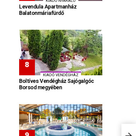
KIADÓ NYARALÓ
Levendula Apartmanház
Balatonmáriafürdő
KIADÓ VENDÉGHÁZ
Boltíves Vendégház Sajógalgóc
Borsod megyében
Várk