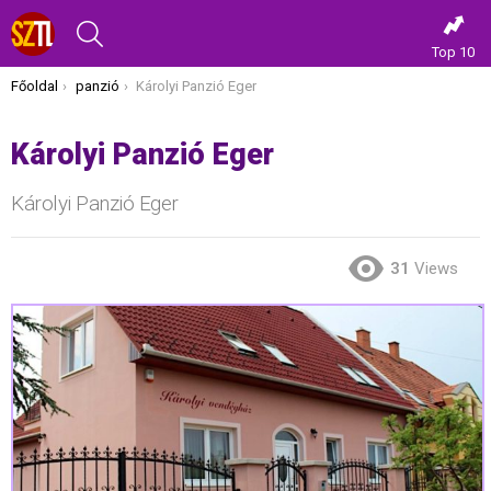
KERESÉS
Top 10
Itt vagy most:
Főoldal
panzió
Károlyi Panzió Eger
Károlyi Panzió Eger
Károlyi Panzió Eger
31
Views