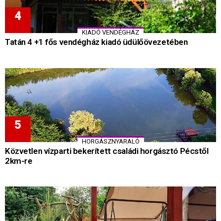
KIADÓ VENDÉGHÁZ
Tatán 4 +1 fős vendégház kiadó üdülőövezetében
HORGÁSZNYARALÓ
Közvetlen vízparti bekerített családi horgásztó Pécstől
2km-re