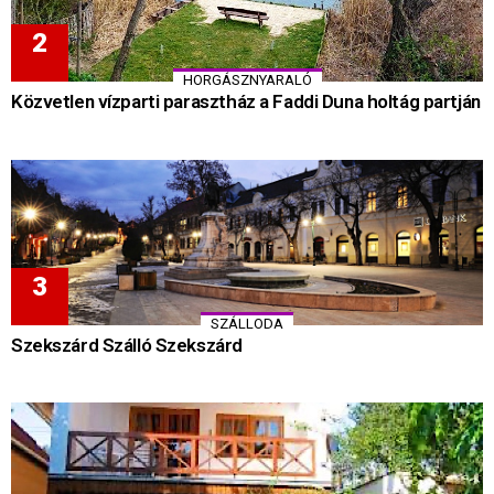
HORGÁSZNYARALÓ
Közvetlen vízparti parasztház a Faddi Duna holtág partján
SZÁLLODA
Szekszárd Szálló Szekszárd