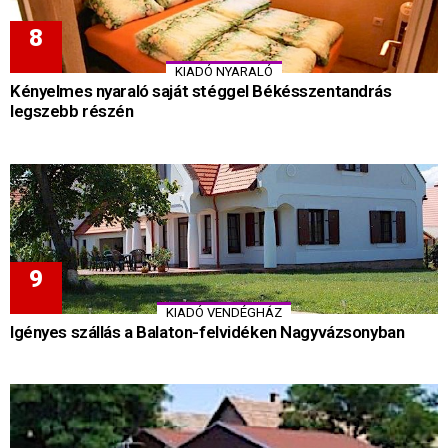
KIADÓ NYARALÓ
Kényelmes nyaraló saját stéggel Békésszentandrás
legszebb részén
KIADÓ VENDÉGHÁZ
Igényes szállás a Balaton-felvidéken Nagyvázsonyban