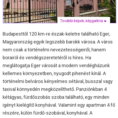
További képek, képgaléria ►
Budapesttől 120 km-re észak-keletre található Eger,
Magyarország egyik legszebb barokk városa. A város
nem csak a történelmi nevezetességeiről, hanem
borairól és vendégszeretetéről is híres. Ha
meglátogatja Eger városát a modern vendégházunk
kellemes környezetben, nyugodt pihenést kínál. A
történelmi belváros kényelmes sétával, busszal vagy
taxival könnyedén megközelíthető. Panziónkban 4
kétágyas, fürdőszobás szoba található, egy minden
igényt kielégítő konyhával. Valamint egy apartman 4 fő
részére, külön fürdő-szobával, konyhával. A