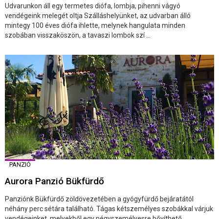
Udvarunkon áll egy termetes diófa, lombja, pihenni vágyó
vendégeink melegét oltja Szálláshelyünket, az udvarban álló
mintegy 100 éves diófa ihlette, melynek hangulata minden
szobában visszaköszön, a tavaszi lombok szí ...
PANZIÓ
Aurora Panzió Bükfürdő
Panziónk Bükfürdő zöldövezetében a gyógyfürdő bejáratától
néhány perc sétára található. Tágas kétszemélyes szobákkal várjuk
vendégeinket, melyekből egy négyszemélyesre bővíthető.