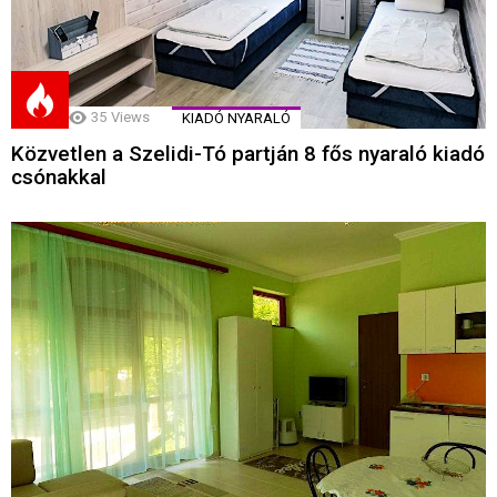
35
Views
KIADÓ NYARALÓ
Közvetlen a Szelidi-Tó partján 8 fős nyaraló kiadó
csónakkal