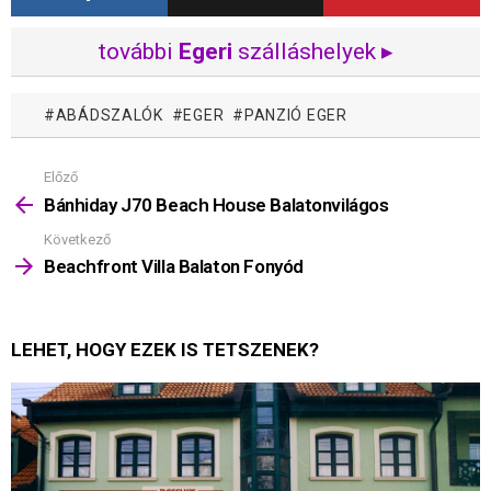
további
Egeri
szálláshelyek ▸
ABÁDSZALÓK
EGER
PANZIÓ EGER
Előző
Mutass
többet
Bánhiday J70 Beach House Balatonvilágos
Következő
Beachfront Villa Balaton Fonyód
LEHET, HOGY EZEK IS TETSZENEK?