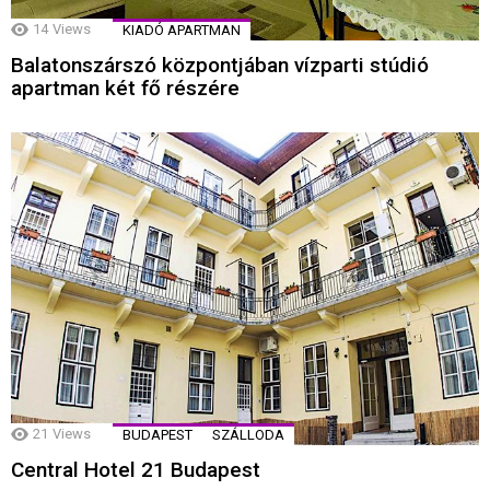
14
Views
KIADÓ APARTMAN
Balatonszárszó központjában vízparti stúdió
apartman két fő részére
21
Views
BUDAPEST
SZÁLLODA
Central Hotel 21 Budapest