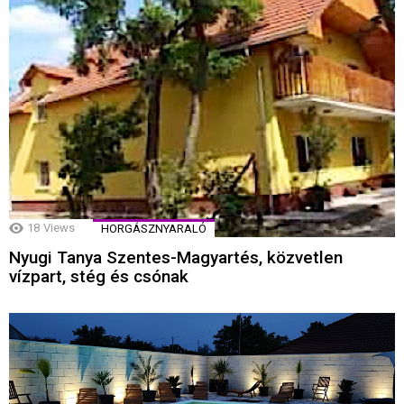
18
Views
HORGÁSZNYARALÓ
Nyugi Tanya Szentes-Magyartés, közvetlen
vízpart, stég és csónak