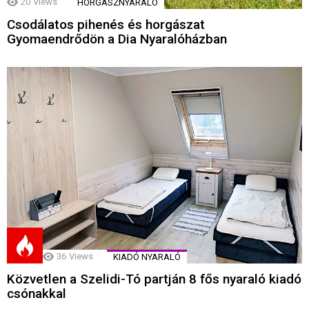
20
Views
HORGÁSZNYARALÓ
Csodálatos pihenés és horgászat
Gyomaendrődön a Dia Nyaralóházban
36
Views
KIADÓ NYARALÓ
Közvetlen a Szelidi-Tó partján 8 fős nyaraló kiadó
csónakkal