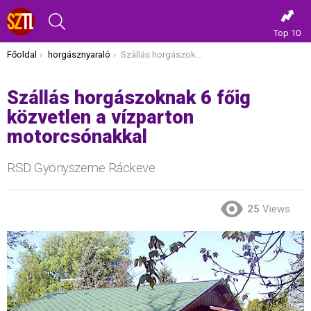
KERESÉS
Top 10
Itt vagy most:
Főoldal
horgásznyaraló
Szállás horgászoknak 6 főig közvetlen a vízparton motorcsónakkal
Szállás horgászoknak 6 főig
közvetlen a vízparton
motorcsónakkal
RSD Gyönyszeme Ráckeve
25
Views