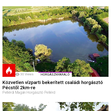
30
Views
HORGÁSZNYARALÓ
Közvetlen vízparti bekerített családi horgásztó
Pécstől 2km-re
Pellérdi Magán Horgásztó Pellérd