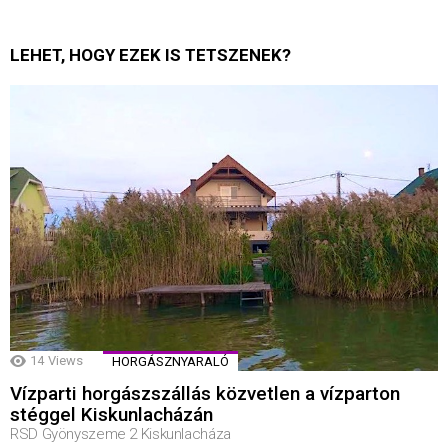
LEHET, HOGY EZEK IS TETSZENEK?
14
Views
HORGÁSZNYARALÓ
Vízparti horgászszállás közvetlen a vízparton
stéggel Kiskunlacházán
RSD Gyönyszeme 2 Kiskunlacháza