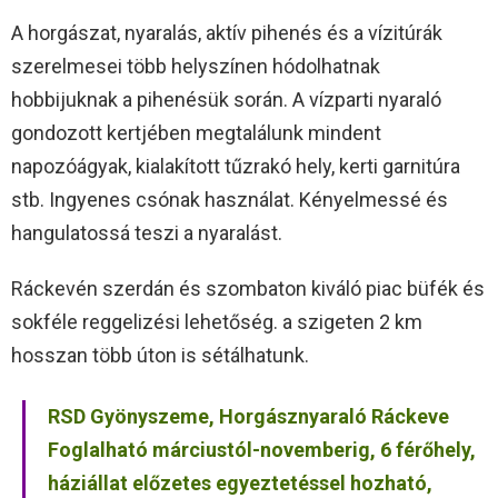
A horgászat, nyaralás, aktív pihenés és a vízitúrák
szerelmesei több helyszínen hódolhatnak
hobbijuknak a pihenésük során. A vízparti nyaraló
gondozott kertjében megtalálunk mindent
napozóágyak, kialakított tűzrakó hely, kerti garnitúra
stb. Ingyenes csónak használat. Kényelmessé és
hangulatossá teszi a nyaralást.
Ráckevén szerdán és szombaton kiváló piac büfék és
sokféle reggelizési lehetőség. a szigeten 2 km
hosszan több úton is sétálhatunk.
RSD Gyönyszeme, Horgásznyaraló Ráckeve
Foglalható márciustól-novemberig, 6 férőhely,
háziállat előzetes egyeztetéssel hozható,