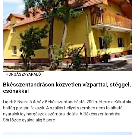
HORGÁSZNYARALÓ
Bkésszentandráson közvetlen vízparttal, stéggel,
csónakkal
Ligeti 8 Nyaraló A ház Békésszentandrástól 200 méterre a Kákafoki
holtág partján fekszik. A szállás hellyel szemben nem található
nyaralók így horgászok számára ideális. A Békésszentandrási
Sörfőzde gyalog alig 5 perc ...