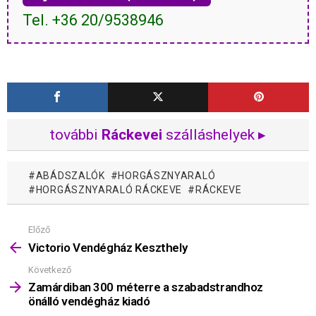
Tel. +36 20/9538946
további
Ráckevei
szálláshelyek ▸
ABÁDSZALÓK
HORGÁSZNYARALÓ
HORGÁSZNYARALÓ RÁCKEVE
RÁCKEVE
Előző
Mutass
többet
Victorio Vendégház Keszthely
Következő
Zamárdiban 300 méterre a szabadstrandhoz
önálló vendégház kiadó