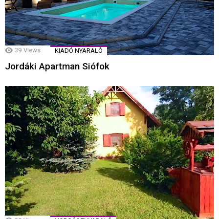
39
Views
KIADÓ NYARALÓ
Jordáki Apartman Siófok