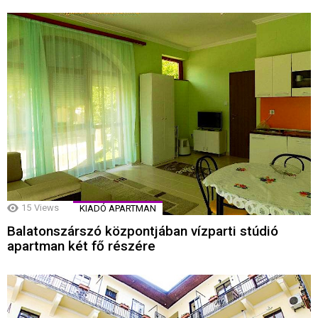
15
Views
KIADÓ APARTMAN
Balatonszárszó központjában vízparti stúdió
apartman két fő részére