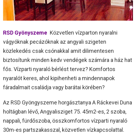
RSD Gyönyszeme
Közvetlen vízparton nyaralni
vágyóknak pecázóknak az angyali szigeten
közlekedés csak csónakkal amit dilimentesen
biztosítunk minden kedv vendégek számára a ház hat
fős. Vízparti nyaraló bérlést tervez? Komfortos
nyaralót keres, ahol kipihenheti a mindennapok
fáradalmait családja vagy barátai körében?
Az RSD Gyöngyszeme horgásztanya A Ráckevei Duna
holtágban lévő, Angyalisziget 75. 45m2-es, 2 szoba,
nappali, fürdőszoba, összkomfortos vízparti nyaraló
30m-es partszakasszal, közvetlen vízkapcsolattal.