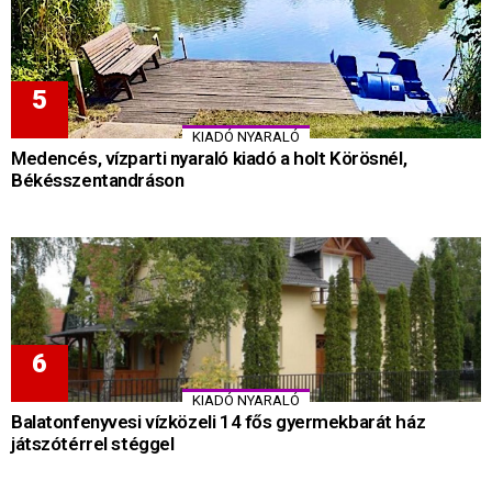
KIADÓ NYARALÓ
Medencés, vízparti nyaraló kiadó a holt Körösnél,
Békésszentandráson
KIADÓ NYARALÓ
Balatonfenyvesi vízközeli 14 fős gyermekbarát ház
játszótérrel stéggel