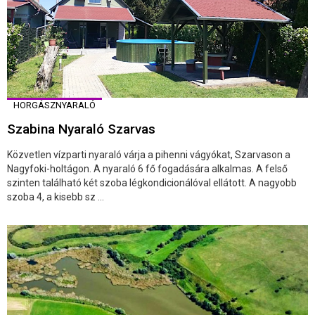
HORGÁSZNYARALÓ
Szabina Nyaraló Szarvas
️Közvetlen vízparti nyaraló várja a pihenni vágyókat, Szarvason a
Nagyfoki-holtágon. A nyaraló 6 fő fogadására alkalmas. ️A felső
szinten található két szoba légkondicionálóval ellátott. A nagyobb
szoba 4, a kisebb sz ...