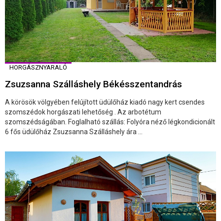
HORGÁSZNYARALÓ
Zsuzsanna Szálláshely Békésszentandrás
A körösök völgyében felújított üdülőház kiadó nagy kert csendes
szomszédok horgászati lehetőség . Az arbotétum
szomszédságában. Foglalható szállás: Folyóra néző légkondicionált
6 fős üdülőház Zsuzsanna Szálláshely ára ...