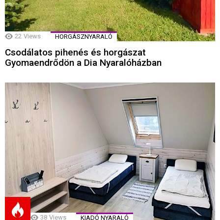
22
Views
HORGÁSZNYARALÓ
Csodálatos pihenés és horgászat
Gyomaendrődön a Dia Nyaralóházban
38
Views
KIADÓ NYARALÓ