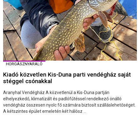
HORGÁSZNYARALÓ
Kiadó közvetlen Kis-Duna parti vendégház saját
stéggel csónakkal
Aranyhal Vendégház A közvetlenül a Kis-Duna partján
elhelyezkedő, klimatizált és padlófűtéssel rendelkező önálló
vendégház összesen nyolc fő számára biztosít szálláslehetőséget.
A kétszintes épület emeletén két hálósz ...