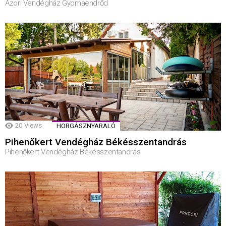
Azori Vendégház Gyomaendrőd
20
Views
HORGÁSZNYARALÓ
Pihenőkert Vendégház Békésszentandrás
Pihenőkert Vendégház Békésszentandrás