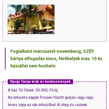
Foglalható márciustól-novemberig, SZÉP
kártya elfogadás nincs, férőhelyek max. 10 és
háziállat nem hozható.
Nyugi Tanya árak és kedvezmények
A ház 10-főnek: 50 000,-Ft/éj.
Az érkezés napján frissen főzött gulyás vagy ragu
leves várja az ide érkezőket. A stég és csónak