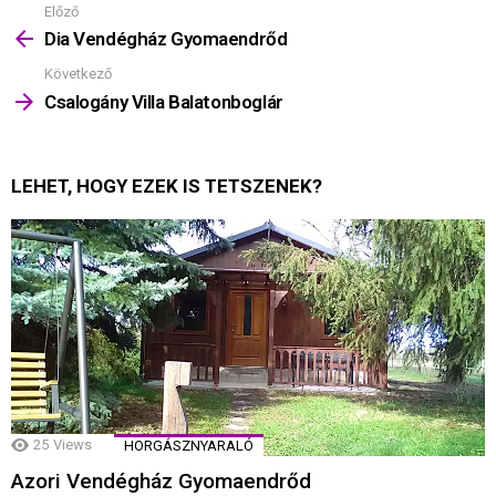
Előző
Mutass
többet
Dia Vendégház Gyomaendrőd
Következő
Csalogány Villa Balatonboglár
LEHET, HOGY EZEK IS TETSZENEK?
25
Views
HORGÁSZNYARALÓ
Azori Vendégház Gyomaendrőd