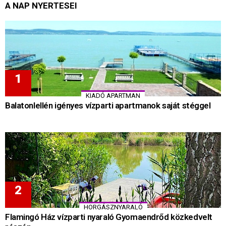
A NAP NYERTESEI
KIADÓ APARTMAN
Balatonlellén igényes vízparti apartmanok saját stéggel
HORGÁSZNYARALÓ
Flamingó Ház vízparti nyaraló Gyomaendrőd közkedvelt