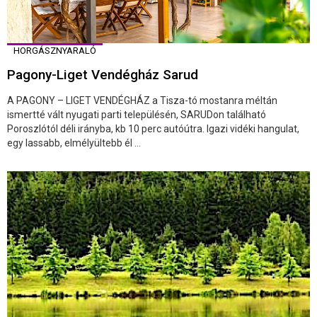
HORGÁSZNYARALÓ
Pagony-Liget Vendégház Sarud
A PAGONY – LIGET VENDÉGHÁZ a Tisza-tó mostanra méltán
ismertté vált nyugati parti településén, SARUDon található
Poroszlótól déli irányba, kb 10 perc autóútra. Igazi vidéki hangulat,
egy lassabb, elmélyültebb él ...