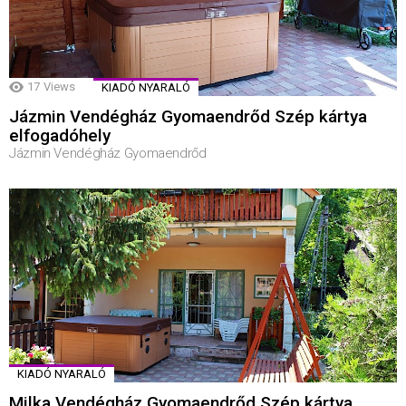
17
Views
KIADÓ NYARALÓ
Jázmin Vendégház Gyomaendrőd Szép kártya
elfogadóhely
Jázmin Vendégház Gyomaendrőd
KIADÓ NYARALÓ
Milka Vendégház Gyomaendrőd Szép kártya