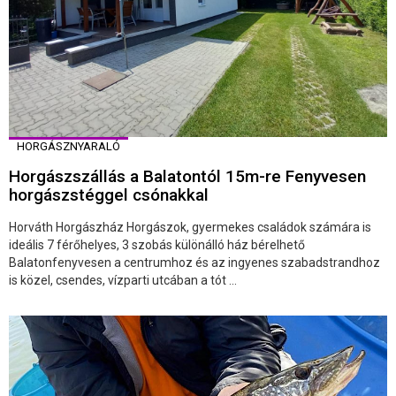
HORGÁSZNYARALÓ
Horgászszállás a Balatontól 15m-re Fenyvesen
horgászstéggel csónakkal
Horváth Horgászház Horgászok, gyermekes családok számára is
ideális 7 férőhelyes, 3 szobás különálló ház bérelhető
Balatonfenyvesen a centrumhoz és az ingyenes szabadstrandhoz
is közel, csendes, vízparti utcában a tót ...