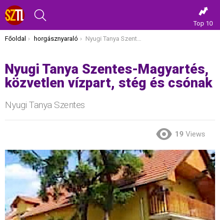
KERESÉS
Top 10
Itt vagy most:
Főoldal
horgásznyaraló
Nyugi Tanya Szentes-Magyartés, közvetlen vízpart, stég és csónak
Nyugi Tanya Szentes-Magyartés,
közvetlen vízpart, stég és csónak
Nyugi Tanya Szentes
19
Views