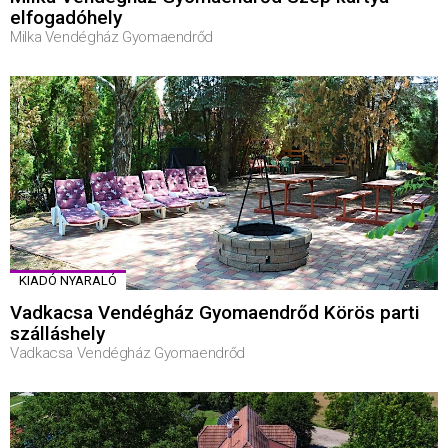
elfogadóhely
Milka Vendégház Gyomaendrőd
KIADÓ NYARALÓ
Vadkacsa Vendégház Gyomaendrőd Körös parti
szálláshely
Vadkacsa Vendégház Gyomaendrőd