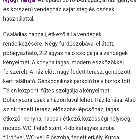
és korszerű vendégház saját stég és csónak
használattal.
Családias nappali, étkező áll a vendégek
rendelkezésére. Négy fürdőszobával ellátott,
pótágyazható, 2-2 ágyas háló szolgálja a vendégek
kényelmét. A konyha tágas, modern eszközökkel
felszerelt. A ház előtt nagy fedett terasz, gondozott
kert található. Gépkocsiknak parkoló hely biztosított.
Télen központi fűtés szolgálja a kényelmet.
Dohányozni csak a házon kívül lehet. Ház leírása: Alsó
szint: fedett terasz, előszoba-lépcsőház, tágas
étkező- konyha, nappali-étkező, közösségi helyiség,
mosdó, WC. Felső szint: 4 db kétágyas szoba
fürdővel, WC-vel. Előszoba, fedett erkély, Kurca