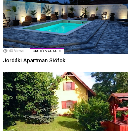
40
Views
KIADÓ NYARALÓ
Jordáki Apartman Siófok