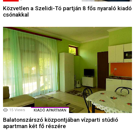
Közvetlen a Szelidi-Tó partján 8 fős nyaraló kiadó
csónakkal
15
Views
KIADÓ APARTMAN
Balatonszárszó központjában vízparti stúdió
apartman két fő részére