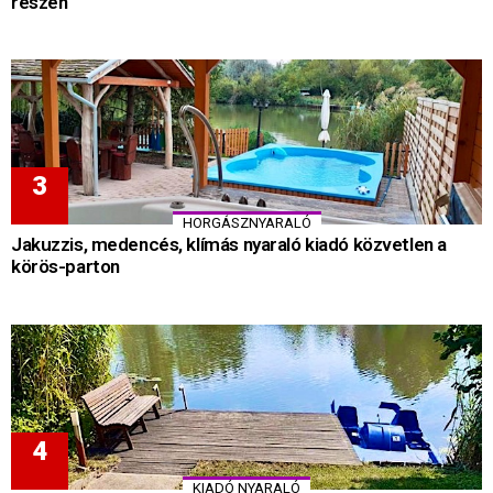
részén
HORGÁSZNYARALÓ
Jakuzzis, medencés, klímás nyaraló kiadó közvetlen a
körös-parton
KIADÓ NYARALÓ