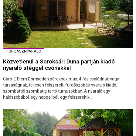
HORGÁSZNYARALÓ
Közvetlenül a Soroksári Duna partján kiadó
nyaraló stéggel csónakkal
Carp-E Diem Dömsödön pároknak max. 4 fős családnak vagy
társaságnak, teljesen felszerelt, fürdőszobás nyaraló kiadó,
szombattól szombatig tartó turnusokban. A nyaraló egy
hálószobából, egy nappaliból, egy felszerelt k ...