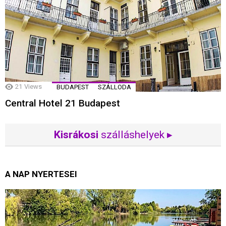
21
Views
BUDAPEST
SZÁLLODA
Central Hotel 21 Budapest
Kisrákosi
szálláshelyek ▸
A NAP NYERTESEI