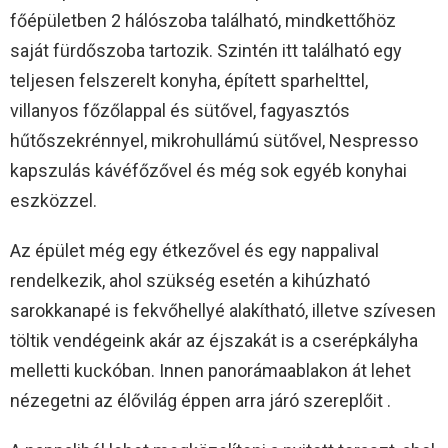
főépületben 2 hálószoba található, mindkettőhöz
saját fürdőszoba tartozik. Szintén itt található egy
teljesen felszerelt konyha, épített sparhelttel,
villanyos főzőlappal és sütővel, fagyasztós
hűtőszekrénnyel, mikrohullámú sütővel, Nespresso
kapszulás kávéfőzővel és még sok egyéb konyhai
eszközzel.
Az épület még egy étkezővel és egy nappalival
rendelkezik, ahol szükség esetén a kihúzható
sarokkanapé is fekvőhellyé alakítható, illetve szívesen
töltik vendégeink akár az éjszakát is a cserépkályha
melletti kuckóban. Innen panorámaablakon át lehet
nézegetni az élővilág éppen arra járó szereplőit .