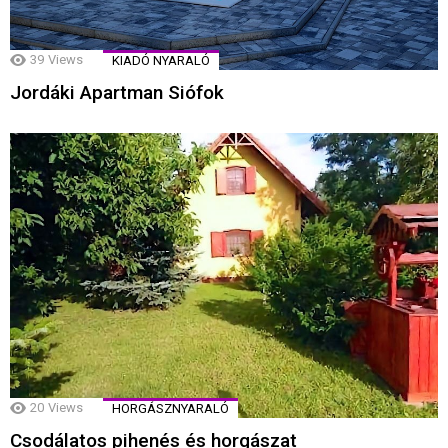
39
Views
KIADÓ NYARALÓ
Jordáki Apartman Siófok
20
Views
HORGÁSZNYARALÓ
Csodálatos pihenés és horgászat