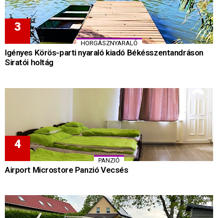
HORGÁSZNYARALÓ
Igényes Körös-parti nyaraló kiadó Békésszentandráson
Siratói holtág
PANZIÓ
Airport Microstore Panzió Vecsés