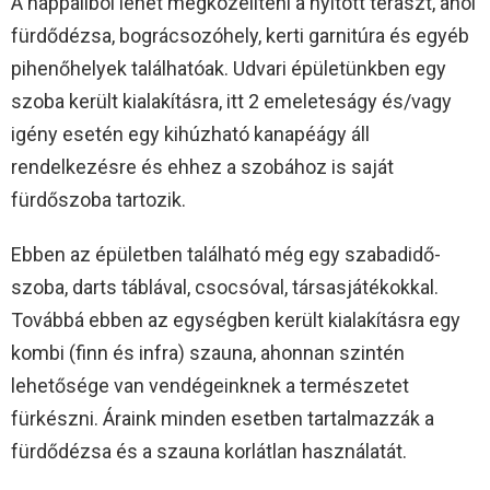
A nappaliból lehet megközelíteni a nyitott teraszt, ahol
fürdődézsa, bográcsozóhely, kerti garnitúra és egyéb
pihenőhelyek találhatóak. Udvari épületünkben egy
szoba került kialakításra, itt 2 emeleteságy és/vagy
igény esetén egy kihúzható kanapéágy áll
rendelkezésre és ehhez a szobához is saját
fürdőszoba tartozik.
Ebben az épületben található még egy szabadidő-
szoba, darts táblával, csocsóval, társasjátékokkal.
Továbbá ebben az egységben került kialakításra egy
kombi (finn és infra) szauna, ahonnan szintén
lehetősége van vendégeinknek a természetet
fürkészni. Áraink minden esetben tartalmazzák a
fürdődézsa és a szauna korlátlan használatát.