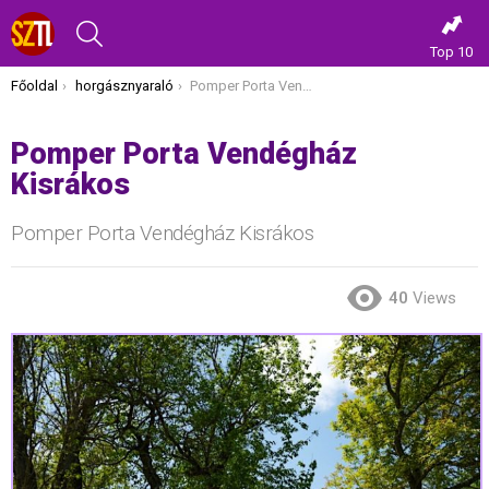
KERESÉS
Top 10
Itt vagy most:
Főoldal
horgásznyaraló
Pomper Porta Vendégház Kisrákos
Pomper Porta Vendégház
Kisrákos
Pomper Porta Vendégház Kisrákos
40
Views