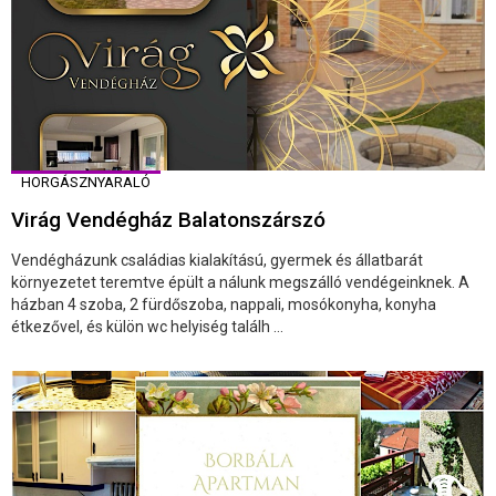
HORGÁSZNYARALÓ
Virág Vendégház Balatonszárszó
Vendégházunk családias kialakítású, gyermek és állatbarát
környezetet teremtve épült a nálunk megszálló vendégeinknek. A
házban 4 szoba, 2 fürdőszoba, nappali, mosókonyha, konyha
étkezővel, és külön wc helyiség találh ...