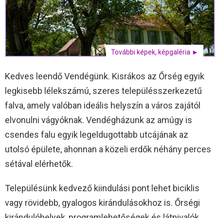
További képek, képgaléria ►
Kedves leendő Vendégünk. Kisrákos az Őrség egyik
legkisebb lélekszámú, szeres településszerkezetű
falva, amely valóban ideális helyszín a város zajától
elvonulni vágyóknak. Vendégházunk az amúgy is
csendes falu egyik legeldugottabb utcájának az
utolsó épülete, ahonnan a közeli erdők néhány perces
sétával elérhetők.
Településünk kedvező kiindulási pont lehet biciklis
vagy rövidebb, gyalogos kirándulásokhoz is. Őrségi
kirándulóhelyek, programlehetőségek és látnivalók,