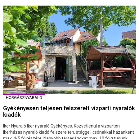
HORGÁSZNYARALÓ
Gyékényesen teljesen felszerelt vízparti nyaralók
kiadók
Iker Nyaraló Iker nyaraló Gyékényes. Közvetlenül a vízparton
ikerházas nyaraló kiadó felszerelten, stéggel, csónakkal házanként
max. 4-5 fő részére. Nagyobb társaságokat max. 10 főig tudunk