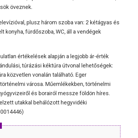
ösök öveznek.
elevízióval, plusz három szoba van: 2 kétágyas és
lt konyha, fürdőszoba, WC, áll a vendégek
atlan értékelések alapján a legjobb ár-érték
ándulási, túrázási kéktúra útvonal lehetőségek:
a közvetlen vonalán található. Eger
történelmi városa. Műemlékekben, történelmi
gyvizeiről és borairól messze földön híres.
 jelzett utakkal behálózott hegyvidéki
20014446)