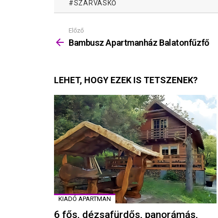
SZARVASKŐ
Előző
Mutass
többet
Bambusz Apartmanház Balatonfűzfő
LEHET, HOGY EZEK IS TETSZENEK?
KIADÓ APARTMAN
6 fős, dézsafürdős, panorámás,