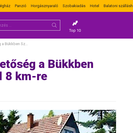
dégház
Panzió
Horgásznyaraló
Szobakiadás
Hotel
Balatoni szállásh
Top 10
rvaskőn Egertől 8 km-re
hetőség a Bükkben
l 8 km-re