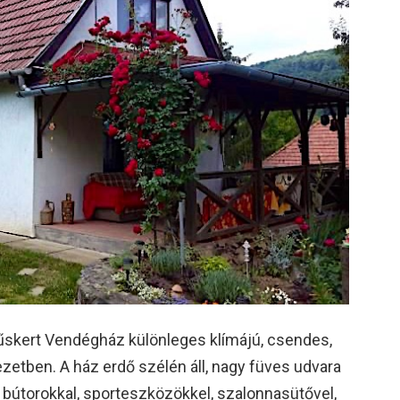
skert Vendégház különleges klímájú, csendes,
etben. A ház erdő szélén áll, nagy füves udvara
ti bútorokkal, sporteszközökkel, szalonnasütővel,