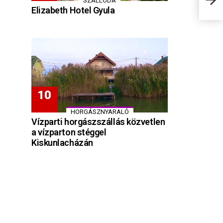
SZÁLLODA
Elizabeth Hotel Gyula
HORGÁSZNYARALÓ
Vízparti horgászszállás közvetlen
a vízparton stéggel
Kiskunlacházán