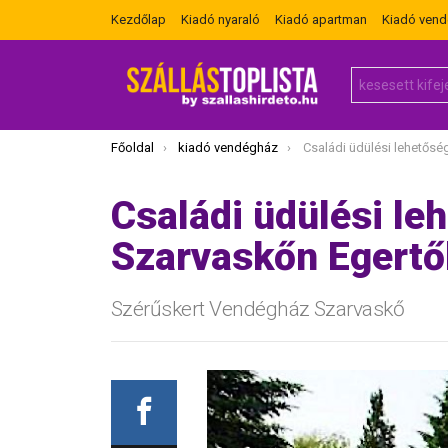
Kezdőlap
Kiadó nyaraló
Kiadó apartman
Kiadó ven
Search
for:
Itt vagy most:
Főoldal
kiadó vendégház
Családi üdülési lehetőség a Bükkben Sza
Családi üdülési le
Szarvaskőn Egertő
Szérűskert Vendégház Szarvaskő