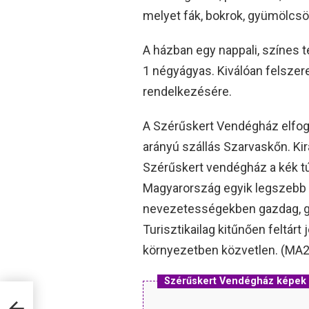
melyet fák, bokrok, gyümölcs
A házban egy nappali, színes t
1 négyágyas. Kiválóan felszere
rendelkezésére.
A Szérűskert Vendégház elfogul
arányú szállás Szarvaskőn. Kir
Szérűskert vendégház a kék túr
Magyarország egyik legszebb 
nevezetességekben gazdag, gyó
Turisztikailag kitűnően feltárt
környezetben közvetlen. (MA
Szérűskert Vendégház képek