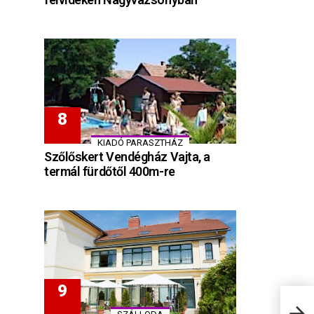
KIADÓ PARASZTHÁZ
Szőlőskert Vendégház Vajta, a
termál fürdőtől 400m-re
Dori