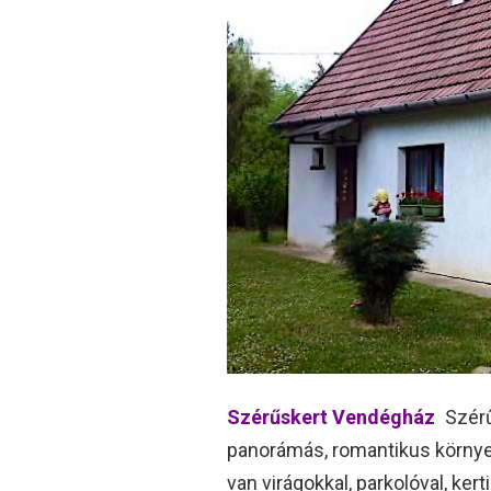
Szérűskert Vendégház
Szérű
panorámás, romantikus környez
van virágokkal, parkolóval, ker