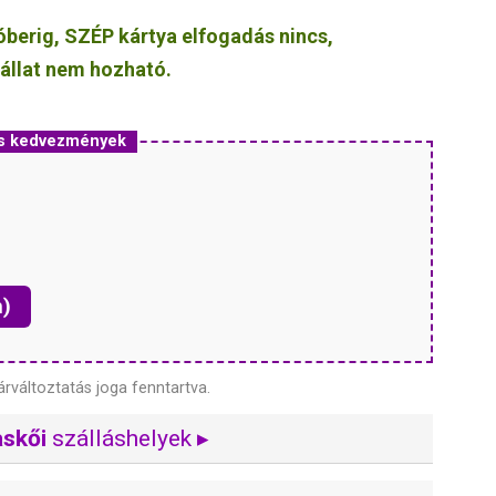
tóberig, SZÉP kártya elfogadás nincs,
iállat nem hozható.
és kedvezmények
n)
árváltoztatás joga fenntartva.
askői
szálláshelyek ▸