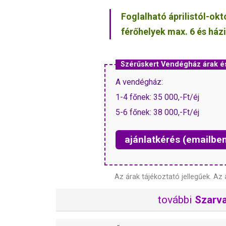
Foglalható áprilistól-ok
férőhelyek max. 6 és ház
Szérűskert Vendégház árak 
A vendégház:
1-4 főnek: 35 000,-Ft/éj
5-6 főnek: 38 000,-Ft/éj
ajánlatkérés (emailbe
Az árak tájékoztató jellegűek.
Az 
további
Szarv