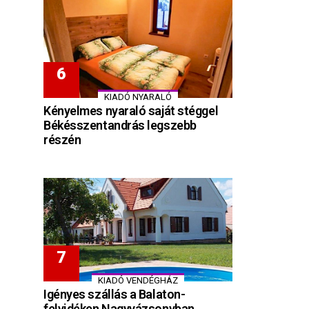
KIADÓ NYARALÓ
Kényelmes nyaraló saját stéggel
Békésszentandrás legszebb
részén
KIADÓ VENDÉGHÁZ
Igényes szállás a Balaton-
felvidéken Nagyvázsonyban