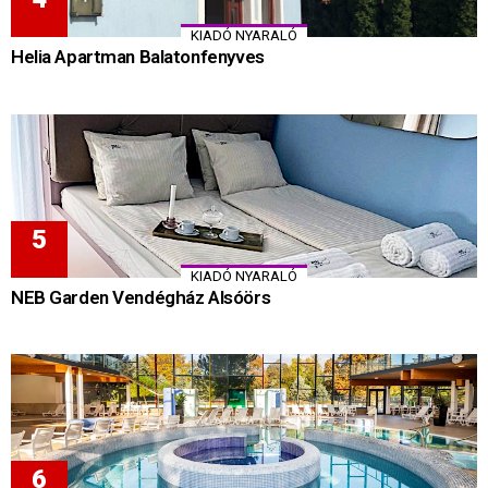
KIADÓ NYARALÓ
Helia Apartman Balatonfenyves
KIADÓ NYARALÓ
NEB Garden Vendégház Alsóörs