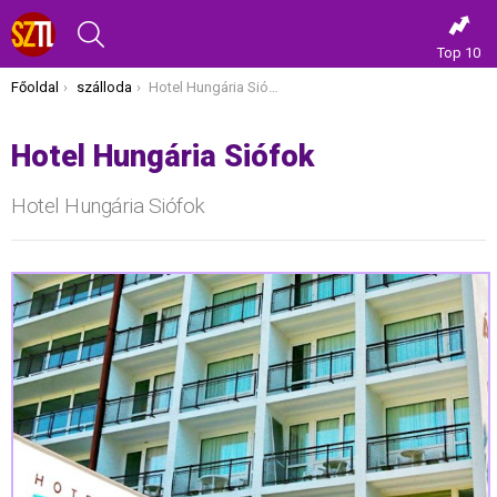
KERESÉS
Top 10
Itt vagy most:
Főoldal
szálloda
Hotel Hungária Siófok
Hotel Hungária Siófok
Hotel Hungária Siófok