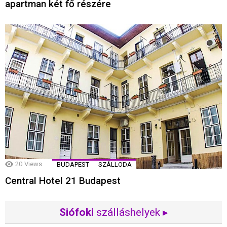
apartman két fő részére
20
Views
BUDAPEST
SZÁLLODA
Central Hotel 21 Budapest
Siófoki
szálláshelyek ▸