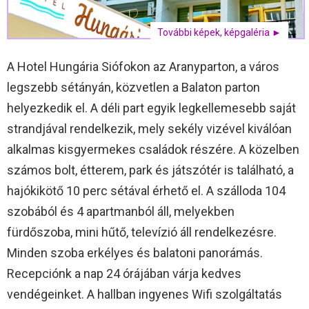
További képek, képgaléria ►
A Hotel Hungária Siófokon az Aranyparton, a város
legszebb sétányán, közvetlen a Balaton parton
helyezkedik el. A déli part egyik legkellemesebb saját
strandjával rendelkezik, mely sekély vizével kiválóan
alkalmas kisgyermekes családok részére. A közelben
számos bolt, étterem, park és játszótér is található, a
hajókikötő 10 perc sétával érhető el. A szálloda 104
szobából és 4 apartmanból áll, melyekben
fürdőszoba, mini hűtő, televízió áll rendelkezésre.
Minden szoba erkélyes és balatoni panorámás.
Recepciónk a nap 24 órájában várja kedves
vendégeinket. A hallban ingyenes Wifi szolgáltatás