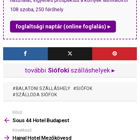
használat, ingyenes prospektus a környék látnivalóiról
108 szoba, 250 férőhely
foglaltsági naptár (online foglalás) ▸
további
Siófoki
szálláshelyek ▸
BALATONI SZÁLLÁSHELY
SIÓFOK
SZÁLLODA SIÓFOK
Előző
Mutass
többet
Sous 44 Hotel Budapest
Következő
Hajnal Hotel Mezőkövesd