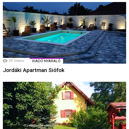
39
Views
KIADÓ NYARALÓ
Jordáki Apartman Siófok