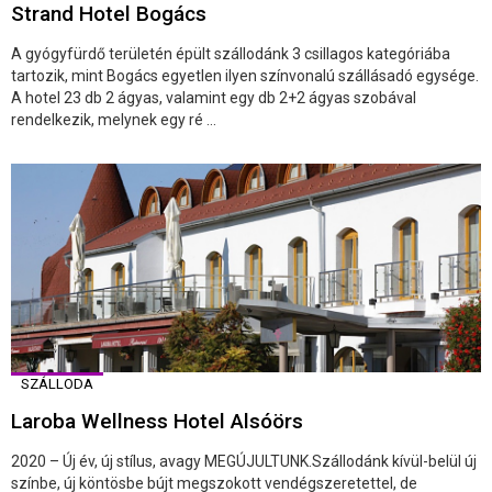
Strand Hotel Bogács
A gyógyfürdő területén épült szállodánk 3 csillagos kategóriába
tartozik, mint Bogács egyetlen ilyen színvonalú szállásadó egysége.
A hotel 23 db 2 ágyas, valamint egy db 2+2 ágyas szobával
rendelkezik, melynek egy ré ...
SZÁLLODA
Laroba Wellness Hotel Alsóörs
2020 – Új év, új stílus, avagy MEGÚJULTUNK.Szállodánk kívül-belül új
színbe, új köntösbe bújt megszokott vendégszeretettel, de