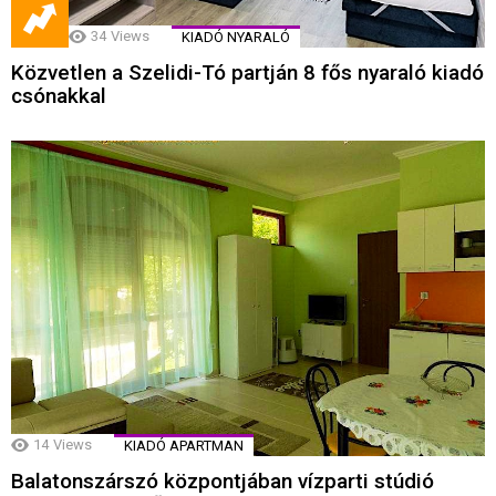
34
Views
KIADÓ NYARALÓ
Közvetlen a Szelidi-Tó partján 8 fős nyaraló kiadó
csónakkal
14
Views
KIADÓ APARTMAN
Balatonszárszó központjában vízparti stúdió