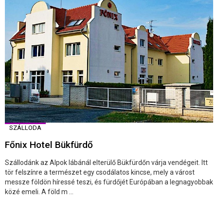
SZÁLLODA
Főnix Hotel Bükfürdő
Szállodánk az Alpok lábánál elterülő Bükfürdőn várja vendégeit. Itt
tör felszínre a természet egy csodálatos kincse, mely a várost
messze földön híressé teszi, és fürdőjét Európában a legnagyobbak
közé emeli. A föld m ...