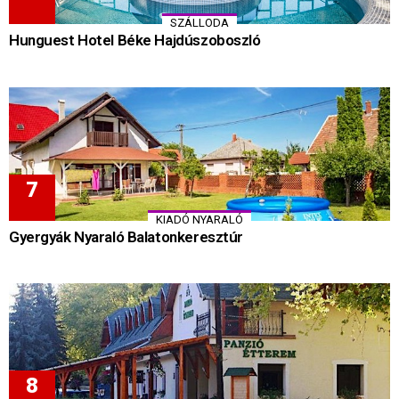
SZÁLLODA
Hunguest Hotel Béke Hajdúszoboszló
KIADÓ NYARALÓ
Gyergyák Nyaraló Balatonkeresztúr