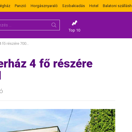
dégház
Panzió
Horgásznyaraló
Szobakiadás
Hotel
Balatoni szállásh
Top 10
re 700 méterre a tótól
erház 4 fő részére
l
ó