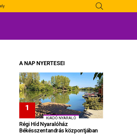
KERESÉS
ely
A NAP NYERTESEI
KIADÓ NYARALÓ
Régi Híd Nyaralóház
Békésszentandrás központjában