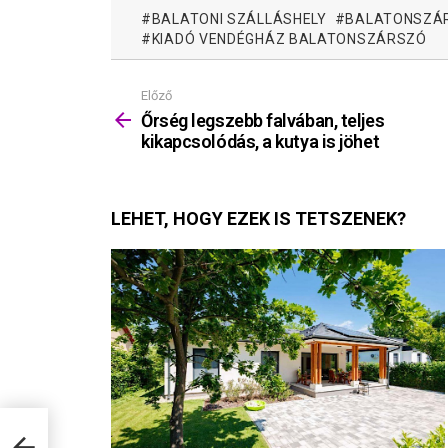
BALATONI SZÁLLÁSHELY
BALATONSZÁ
KIADÓ VENDÉGHÁZ BALATONSZÁRSZÓ
Előző
Mutass
többet
Őrség legszebb falvában, teljes
kikapcsolódás, a kutya is jöhet
LEHET, HOGY EZEK IS TETSZENEK?