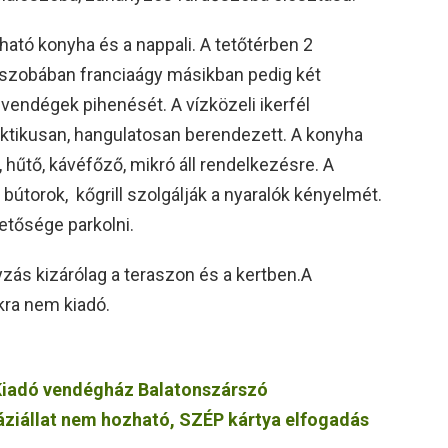
lható konyha és a nappali. A tetőtérben 2
lószobában franciaágy másikban pedig két
vendégek pihenését. A vízközeli ikerfél
ktikusan, hangulatosan berendezett. A konyha
, hűtő, kávéfőző, mikró áll rendelkezésre. A
i bútorok, kőgrill szolgálják a nyaralók kényelmét.
etősége parkolni.
zás kizárólag a teraszon és a kertben.A
ikra nem kiadó.
Kiadó vendégház Balatonszárszó
 háziállat nem hozható, SZÉP kártya elfogadás