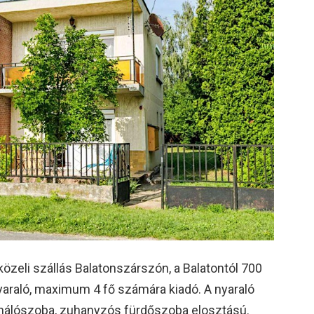
közeli szállás Balatonszárszón, a Balatontól 700
nyaraló, maximum 4 fő számára kiadó. A nyaraló
 2 hálószoba, zuhanyzós fürdőszoba elosztású.