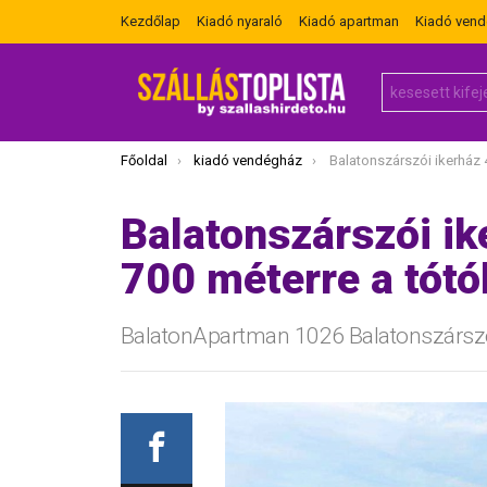
Kezdőlap
Kiadó nyaraló
Kiadó apartman
Kiadó ven
Search
for:
Itt vagy most:
Főoldal
kiadó vendégház
Balatonszárszói ikerház 4 fő részé
Balatonszárszói ik
700 méterre a tótó
BalatonApartman 1026 Balatonszársz