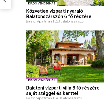
KIADÓ VENDÉGHÁZ
Közvetlen vízparti nyaraló
Balatonszárszón 6 fő részére
BalatonApartman 1023 Balatonszárszó
KIADÓ VENDÉGHÁZ
Balatoni vízparti villa 8 fő részére
saját stéggel és kerttel
BalatonApartman 104 Balatonszárszó