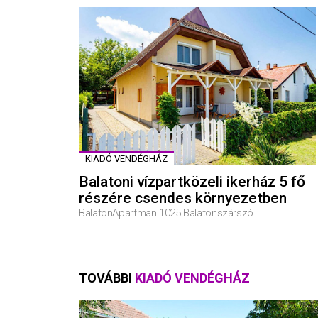
KIADÓ VENDÉGHÁZ
Balatoni vízpartközeli ikerház 5 fő
részére csendes környezetben
BalatonApartman 1025 Balatonszárszó
TOVÁBBI
KIADÓ VENDÉGHÁZ