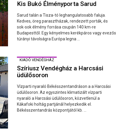
Kis Bukó Élményporta Sarud
Sarud talán a Tisza-tó leghangulatosabb faluja.
Kedves, öreg parasztházak, rendezett porták, és
sok-sok élmény forrása csupán 140 km-re
Budapesttől. Egy kényelmes kerékpáros vagy evezős
túrányi távolságra Európa legna ...
KIADÓ VENDÉGHÁZ
Szíriusz Vendégház a Harcsási
üdülősoron
Vízparti nyaraló Békésszentandráson a a Harcsási
üdülősoron. Az egyszintes klimatizált vízparti
nyaraló a Harcsási üdülősoron, közvetlenül a
Kákafoki holtág partjánál helyezkedik el.
Békésszentandrás központjától kb. ...