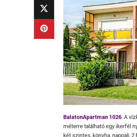
BalatonApartman 1026
A víz
méterre található egy ikerfél 
két szintes, könyha, nappali,