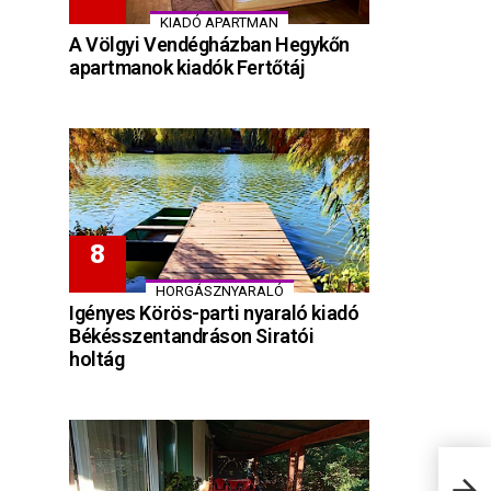
KIADÓ APARTMAN
A Völgyi Vendégházban Hegykőn
apartmanok kiadók Fertőtáj
HORGÁSZNYARALÓ
Igényes Körös-parti nyaraló kiadó
Békésszentandráson Siratói
holtág
MAMR