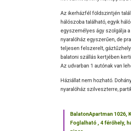
Az ikerházfél földszintjén talá
hálószoba található, egyik há
egyszemélyes ágy szolgálja a 
nyaralóház egyszerűen, de pra
teljesen felszerelt, gáztűzhely
balatoni szállás kertjében kert
Az udvarban 1 autónak van leh
Háziállat nem hozható. Dohány
nyaralóház szilveszterre, part
BalatonApartman 1026, 
Foglalható , 4 férőhely,