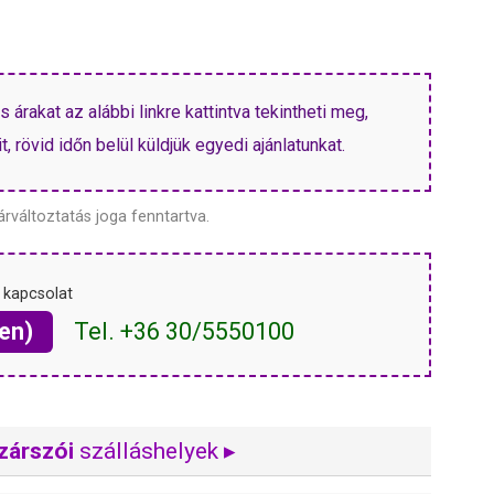
árakat az alábbi linkre kattintva tekintheti meg,
, rövid időn belül küldjük egyedi ajánlatunkat.
árváltoztatás joga fenntartva.
 kapcsolat
en)
Tel. +36 30/5550100
zárszói
szálláshelyek ▸