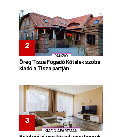
PANZIÓ
Öreg Tisza Fogadó Kőtelek szoba
kiadó a Tisza partján
KIADÓ APARTMAN
Balatoni vízpartközeli apartman 6