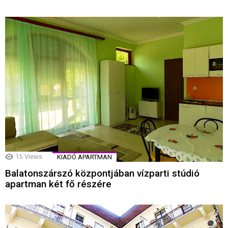
15
Views
KIADÓ APARTMAN
Balatonszárszó központjában vízparti stúdió
apartman két fő részére