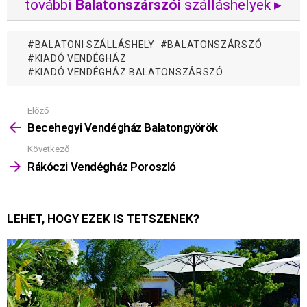
további
Balatonszárszói
szálláshelyek ▸
BALATONI SZÁLLÁSHELY
BALATONSZÁRSZÓ
KIADÓ VENDÉGHÁZ
KIADÓ VENDÉGHÁZ BALATONSZÁRSZÓ
Előző
Mutass
többet
Becehegyi Vendégház Balatongyörök
Következő
Rákóczi Vendégház Poroszló
LEHET, HOGY EZEK IS TETSZENEK?