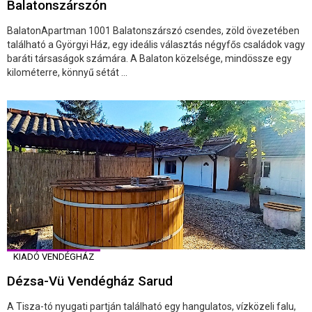
Balatonszárszón
BalatonApartman 1001 Balatonszárszó csendes, zöld övezetében
található a Györgyi Ház, egy ideális választás négyfős családok vagy
baráti társaságok számára. A Balaton közelsége, mindössze egy
kilométerre, könnyű sétát ...
KIADÓ VENDÉGHÁZ
Dézsa-Vü Vendégház Sarud
A Tisza-tó nyugati partján található egy hangulatos, vízközeli falu,