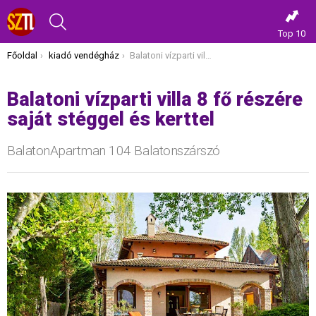
KERESÉS
Top 10
Itt vagy most:
Főoldal
kiadó vendégház
Balatoni vízparti villa 8 fő részére saját stéggel és kerttel
Balatoni vízparti villa 8 fő részére
saját stéggel és kerttel
BalatonApartman 104 Balatonszárszó