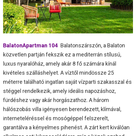
BalatonApartman 104
Balatonszárszón, a Balaton
közvetlen partján fekszik ez a mediterrán stílusú,
luxus nyaralóház, amely akár 8 fő számára kínál
kivételes szálláshelyet. A víztől mindössze 25
méterre található ingatlan saját vízparti szakasszal és
stéggel rendelkezik, amely ideális napozáshoz,
fürdéshez vagy akár horgászathoz. A három
hálószobás villa igényesen berendezett, klímával,
interneteléréssel és mosógéppel felszerelt,
garantálva a kényelmes pihenést. A zárt kert kiválóan