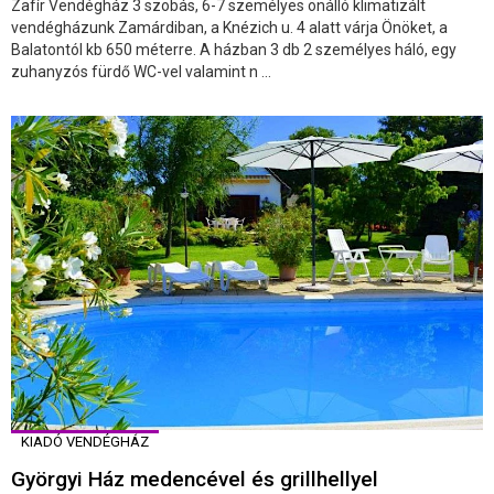
Zafír Vendégház 3 szobás, 6-7 személyes önálló klimatizált
vendégházunk Zamárdiban, a Knézich u. 4 alatt várja Önöket, a
Balatontól kb 650 méterre. A házban 3 db 2 személyes háló, egy
zuhanyzós fürdő WC-vel valamint n ...
KIADÓ VENDÉGHÁZ
Györgyi Ház medencével és grillhellyel