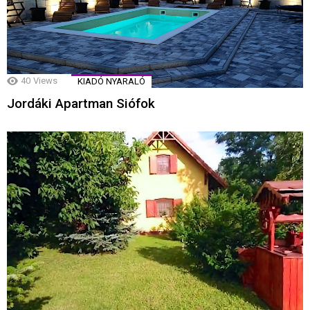
40
Views
KIADÓ NYARALÓ
Jordáki Apartman Siófok