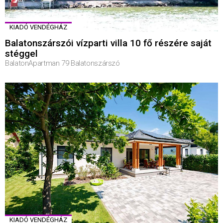
KIADÓ VENDÉGHÁZ
Balatonszárszói vízparti villa 10 fő részére saját
stéggel
BalatonApartman 79 Balatonszárszó
KIADÓ VENDÉGHÁZ