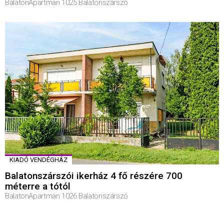
BalatonApartman 1025 Balatonszárszó
KIADÓ VENDÉGHÁZ
Balatonszárszói ikerház 4 fő részére 700
méterre a tótól
BalatonApartman 1026 Balatonszárszó