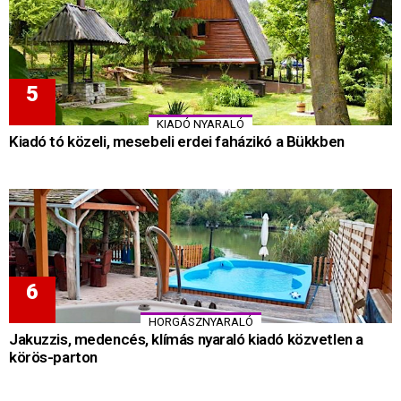
KIADÓ NYARALÓ
Kiadó tó közeli, mesebeli erdei faházikó a Bükkben
HORGÁSZNYARALÓ
Jakuzzis, medencés, klímás nyaraló kiadó közvetlen a
körös-parton