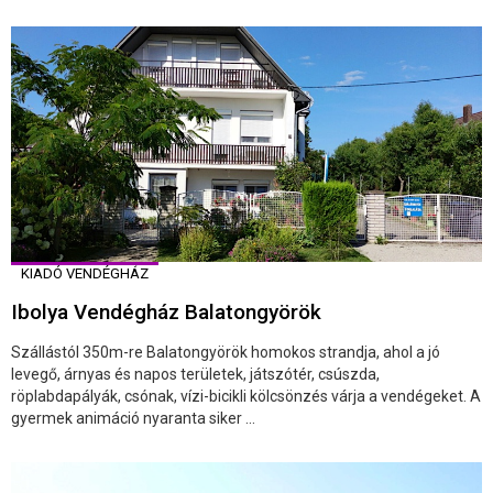
KIADÓ VENDÉGHÁZ
Ibolya Vendégház Balatongyörök
Szállástól 350m-re Balatongyörök homokos strandja, ahol a jó
levegő, árnyas és napos területek, játszótér, csúszda,
röplabdapályák, csónak, vízi-bicikli kölcsönzés várja a vendégeket. A
gyermek animáció nyaranta siker ...