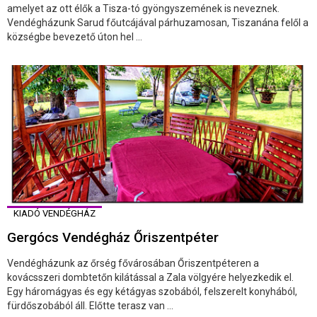
amelyet az ott élők a Tisza-tó gyöngyszemének is neveznek.
Vendégházunk Sarud főutcájával párhuzamosan, Tiszanána felől a
községbe bevezető úton hel ...
KIADÓ VENDÉGHÁZ
Gergócs Vendégház Őriszentpéter
Vendégházunk az őrség fővárosában Őriszentpéteren a
kovácsszeri dombtetőn kilátással a Zala völgyére helyezkedik el.
Egy háromágyas és egy kétágyas szobából, felszerelt konyhából,
fürdőszobából áll. Előtte terasz van ...