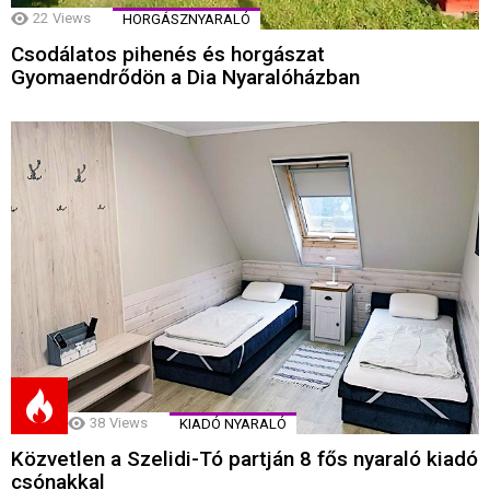
22
Views
HORGÁSZNYARALÓ
Csodálatos pihenés és horgászat
Gyomaendrődön a Dia Nyaralóházban
38
Views
KIADÓ NYARALÓ
Közvetlen a Szelidi-Tó partján 8 fős nyaraló kiadó
csónakkal