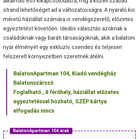
alkalmas esti kikapcsolódásra, míg a közeli szabad
strand lehetőséget ad a változatosságra. A nyaraló kis
méretű háziállat számára is vendégszerető, előzetes
egyeztetést követően. Ideális választás azoknak a
családoknak vagy baráti társaságoknak, akik a balatoni
nyár élményét egy exkluzív, csendes és teljesen
felszerelt környezetben szeretnék átélni.
BalatonApartman 104, Kiadó vendégház
Balatonszárszó
Foglalható , 8 férőhely, háziállat előzetes
egyeztetéssel hozható, SZÉP kártya
elfogadás nincs
BalatonApartman 104 árak