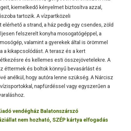
geit, kiemelkedő kényelmet biztosítva azzal,
zoba tartozik. A vízpartközeli
 elérhető a strand, a ház pedig egy csendes, zöld
eljesen felszerelt konyha mosogatógéppel, a
 mosógép, valamint a gyerekek által is örömmel
a a kikapcsolódást. A terasz és a kert
i étkezésre és kellemes esti összejövetelekre. A
 az éttermek és boltok könnyű bevasárlást és
vé anélkül, hogy autóra lenne szükség. A Nárcisz
 vízisportokkal, napfürdéssel vagy egyszerűen a
yaraláshoz.
Kiadó vendégház Balatonszárszó
 háziállat nem hozható, SZÉP kártya elfogadás