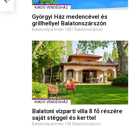
KIADÓ VENDÉGHÁZ
Györgyi Ház medencével és
grillhellyel Balatonszárszón
BalatonApartman 1001 Balatonszárszó
KIADÓ VENDÉGHÁZ
Balatoni vízparti villa 8 fő részére
saját stéggel és kerttel
BalatonApartman 104 Balatonszárszó