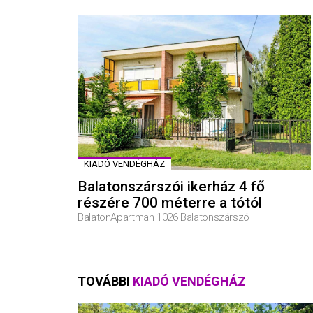
KIADÓ VENDÉGHÁZ
Balatonszárszói ikerház 4 fő
részére 700 méterre a tótól
BalatonApartman 1026 Balatonszárszó
TOVÁBBI
KIADÓ VENDÉGHÁZ