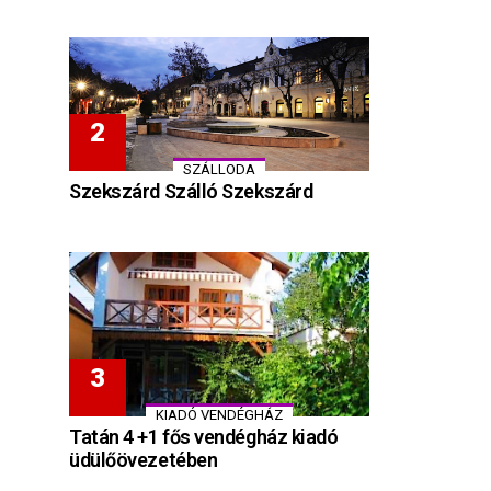
SZÁLLODA
Szekszárd Szálló Szekszárd
KIADÓ VENDÉGHÁZ
Tatán 4 +1 fős vendégház kiadó
üdülőövezetében