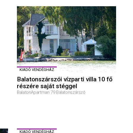
KIADÓ VENDÉGHÁZ
Balatonszárszói vízparti villa 10 fő
részére saját stéggel
BalatonApartman 79 Balatonszárszó
KIADÓ VENDÉGHÁZ