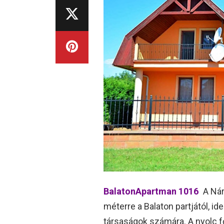
BalatonApartman 1016
A Nár
méterre a Balaton partjától, id
társaságok számára. A nyolc f