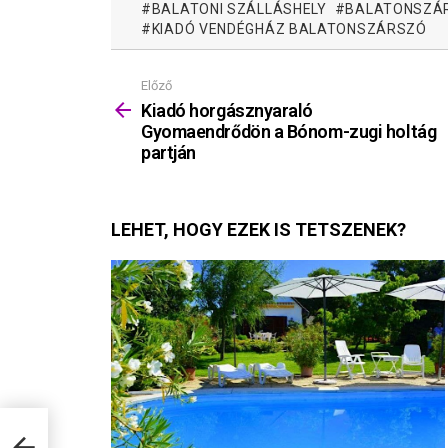
BALATONI SZÁLLÁSHELY
BALATONSZÁ
KIADÓ VENDÉGHÁZ BALATONSZÁRSZÓ
Előző
Mutass
többet
Kiadó horgásznyaraló
Gyomaendrődön a Bónom-zugi holtág
partján
LEHET, HOGY EZEK IS TETSZENEK?
n a