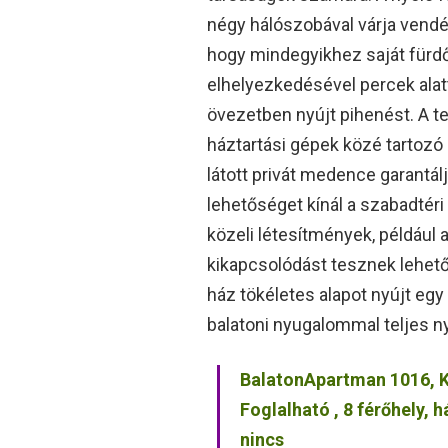
négy hálószobával várja vendé
hogy mindegyikhez saját fürdős
elhelyezkedésével percek alatt
övezetben nyújt pihenést. A t
háztartási gépek közé tartozó
látott privát medence garantálj
lehetőséget kínál a szabadtér
közeli létesítmények, például
kikapcsolódást tesznek lehető
ház tökéletes alapot nyújt egy
balatoni nyugalommal teljes n
BalatonApartman 1016, 
Foglalható , 8 férőhely,
nincs