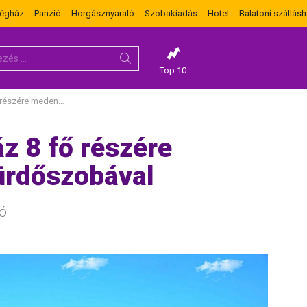
dégház
Panzió
Horgásznyaraló
Szobakiadás
Hotel
Balatoni szállásh
Top 10
cével és 4 fürdőszobával
áz 8 fő részére
ürdőszobával
ó