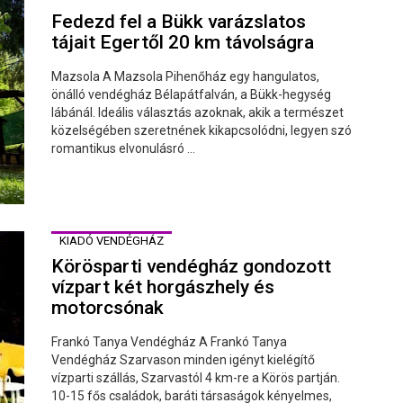
Fedezd fel a Bükk varázslatos
tájait Egertől 20 km távolságra
Mazsola A Mazsola Pihenőház egy hangulatos,
önálló vendégház Bélapátfalván, a Bükk-hegység
lábánál. Ideális választás azoknak, akik a természet
közelségében szeretnének kikapcsolódni, legyen szó
romantikus elvonulásró ...
KIADÓ VENDÉGHÁZ
Körösparti vendégház gondozott
vízpart két horgászhely és
motorcsónak
Frankó Tanya Vendégház A Frankó Tanya
Vendégház Szarvason minden igényt kielégítő
vízparti szállás, Szarvastól 4 km-re a Körös partján.
10-15 fős családok, baráti társaságok kényelmes,