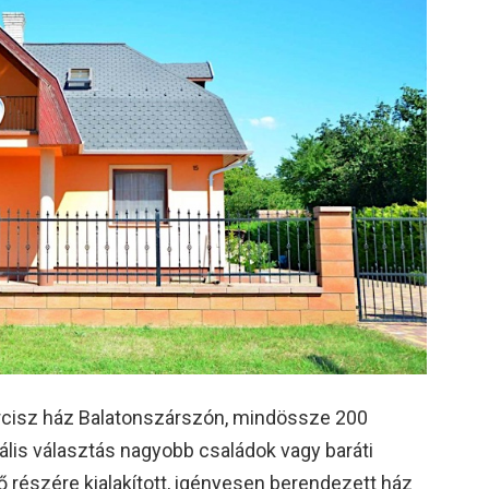
cisz ház Balatonszárszón, mindössze 200
eális választás nagyobb családok vagy baráti
ő részére kialakított, igényesen berendezett ház