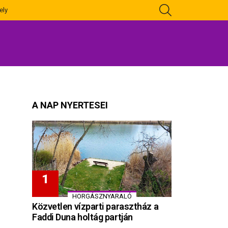
KERESÉS
ely
A NAP NYERTESEI
HORGÁSZNYARALÓ
Közvetlen vízparti parasztház a
Faddi Duna holtág partján