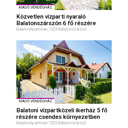
KIADÓ VENDÉGHÁZ
Közvetlen vízparti nyaraló
Balatonszárszón 6 fő részére
BalatonApartman 1023 Balatonszárszó
KIADÓ VENDÉGHÁZ
Balatoni vízpartközeli ikerház 5 fő
részére csendes környezetben
BalatonApartman 1025 Balatonszárszó