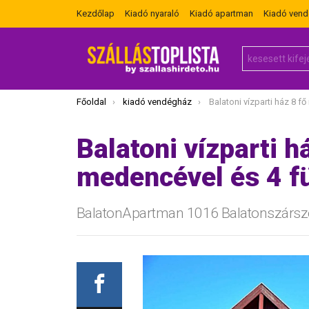
Kezdőlap
Kiadó nyaraló
Kiadó apartman
Kiadó ven
Search
for:
Itt vagy most:
Főoldal
kiadó vendégház
Balatoni vízparti ház 8 fő részére meden
Balatoni vízparti h
medencével és 4 f
BalatonApartman 1016 Balatonszársz