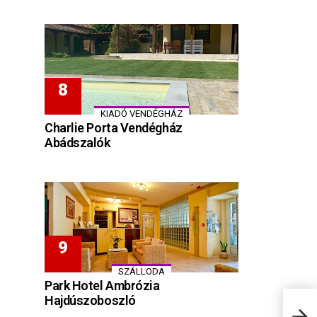
KIADÓ VENDÉGHÁZ
Charlie Porta Vendégház
Abádszalók
SZÁLLODA
Park Hotel Ambrózia
Hajdúszoboszló
Rózs