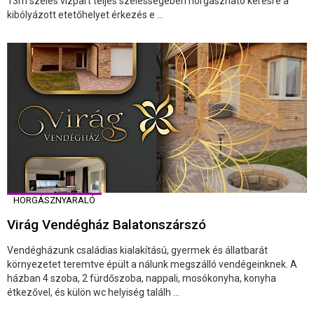
13m széles vízpart teljes szélességében horgászható kérésre a
kibólyázott etetőhelyet érkezés e ...
HORGÁSZNYARALÓ
Virág Vendégház Balatonszárszó
Vendégházunk családias kialakítású, gyermek és állatbarát
környezetet teremtve épült a nálunk megszálló vendégeinknek. A
házban 4 szoba, 2 fürdőszoba, nappali, mosókonyha, konyha
étkezővel, és külön wc helyiség találh ...