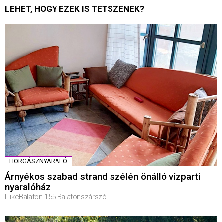
LEHET, HOGY EZEK IS TETSZENEK?
HORGÁSZNYARALÓ
Árnyékos szabad strand szélén önálló vízparti
nyaralóház
ILikeBalaton 155 Balatonszárszó