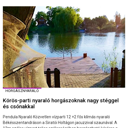
HORGÁSZNYARALÓ
Körös-parti nyaraló horgászoknak nagy stéggel
és csónakkal
Pendula Nyaraló Közvetlen vízparti 12 +2 fős klímás nyaraló
Békésszentandráson a Siratói Holtágon jacuzzival szaunával. A