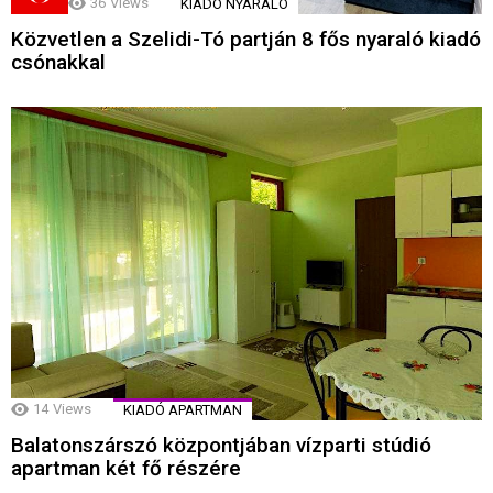
36
Views
KIADÓ NYARALÓ
Közvetlen a Szelidi-Tó partján 8 fős nyaraló kiadó
csónakkal
14
Views
KIADÓ APARTMAN
Balatonszárszó központjában vízparti stúdió
apartman két fő részére