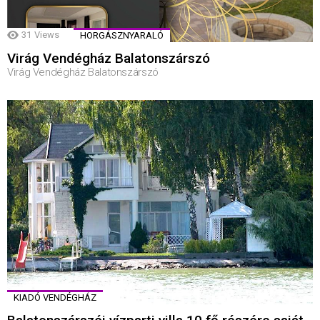
31
Views
HORGÁSZNYARALÓ
Virág Vendégház Balatonszárszó
Virág Vendégház Balatonszárszó
KIADÓ VENDÉGHÁZ