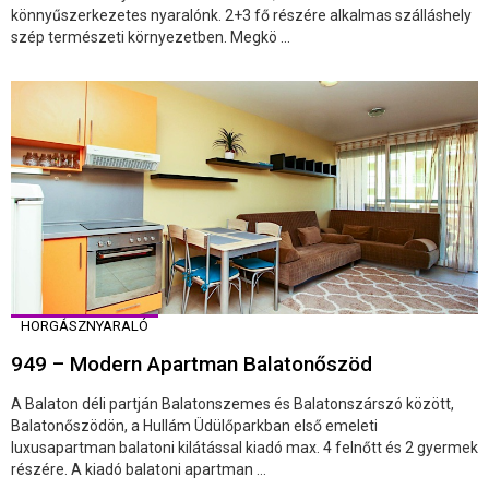
könnyűszerkezetes nyaralónk. 2+3 fő részére alkalmas szálláshely
szép természeti környezetben. Megkö ...
HORGÁSZNYARALÓ
949 – Modern Apartman Balatonőszöd
A Balaton déli partján Balatonszemes és Balatonszárszó között,
Balatonőszödön, a Hullám Üdülőparkban első emeleti
luxusapartman balatoni kilátással kiadó max. 4 felnőtt és 2 gyermek
részére. A kiadó balatoni apartman ...