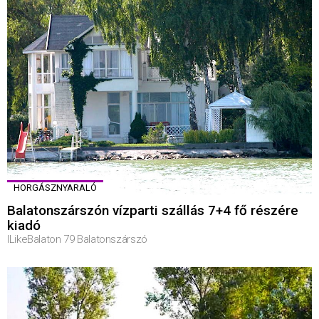
HORGÁSZNYARALÓ
Balatonszárszón vízparti szállás 7+4 fő részére
kiadó
ILikeBalaton 79 Balatonszárszó