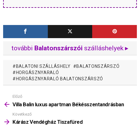
további
Balatonszárszói
szálláshelyek ▸
BALATONI SZÁLLÁSHELY
BALATONSZÁRSZÓ
HORGÁSZNYARALÓ
HORGÁSZNYARALÓ BALATONSZÁRSZÓ
Előző
Mutass
többet
Villa Balin luxus apartman Békésszentandrásban
Következő
Kárász Vendégház Tiszafüred