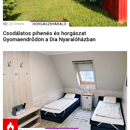
20
Views
HORGÁSZNYARALÓ
Csodálatos pihenés és horgászat
Gyomaendrődön a Dia Nyaralóházban