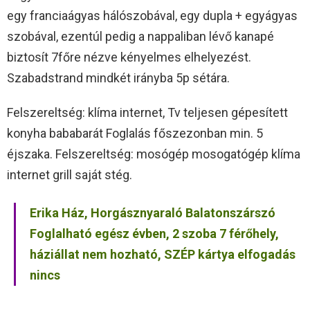
egy franciaágyas hálószobával, egy dupla + egyágyas
szobával, ezentúl pedig a nappaliban lévő kanapé
biztosít 7főre nézve kényelmes elhelyezést.
Szabadstrand mindkét irányba 5p sétára.
Felszereltség: klíma internet, Tv teljesen gépesített
konyha bababarát Foglalás főszezonban min. 5
éjszaka. Felszereltség: mosógép mosogatógép klíma
internet grill saját stég.
Erika Ház, Horgásznyaraló Balatonszárszó
Foglalható egész évben, 2 szoba 7 férőhely,
háziállat nem hozható, SZÉP kártya elfogadás
nincs