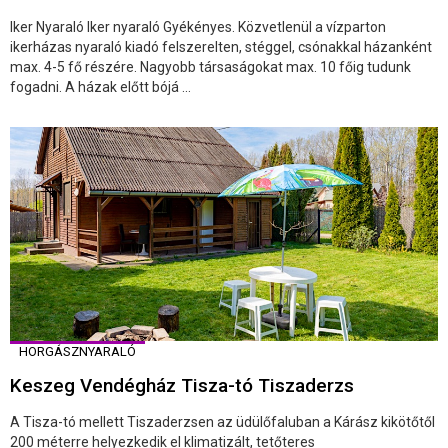
Iker Nyaraló Iker nyaraló Gyékényes. Közvetlenül a vízparton
ikerházas nyaraló kiadó felszerelten, stéggel, csónakkal házanként
max. 4-5 fő részére. Nagyobb társaságokat max. 10 főig tudunk
fogadni. A házak előtt bójá ...
HORGÁSZNYARALÓ
Keszeg Vendégház Tisza-tó Tiszaderzs
A Tisza-tó mellett Tiszaderzsen az üdülőfaluban a Kárász kikötőtől
200 méterre helyezkedik el klimatizált, tetőteres