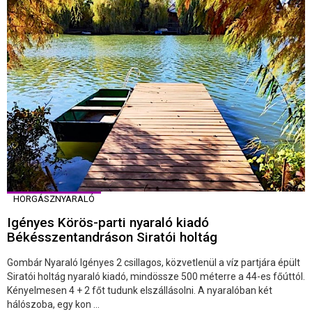
HORGÁSZNYARALÓ
Igényes Körös-parti nyaraló kiadó
Békésszentandráson Siratói holtág
Gombár Nyaraló Igényes 2 csillagos, közvetlenül a víz partjára épült
Siratói holtág nyaraló kiadó, mindössze 500 méterre a 44-es főúttól.
Kényelmesen 4 + 2 főt tudunk elszállásolni. A nyaralóban két
hálószoba, egy kon ...