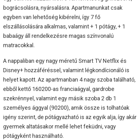
bográcsolásra, nyársalásra. Apartmanunkat csak
egyben van lehetőség kibérelni, így 7 fő
elszállásolására alkalmas, valamint + 1 pótágy, + 1
babaágy áll rendelkezésre magas színvonalú
matracokkal.
A nappaliban egy nagy méretű Smart TV Netflix és
Disney+ hozzáféréssel, valamint légkondícionáló is
helyet kapott. Az apartmanban 4 nagy szoba található,
ebből kettő 160200-as franciaágyal, gardrobe
szekrénnyel, valamint egy másik szoba 2 db 1
személyes ággyal (90200), amik össze is tolhatóak
igény szerint, de pótágyazható is az egyik alja, így akár
gyermek altatásakor mellé lehet feküdni, vagy
pótágyként használható.