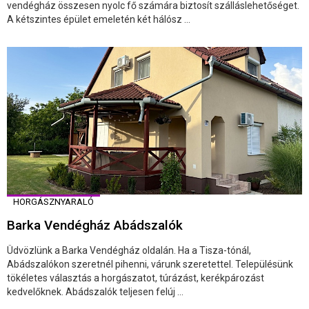
vendégház összesen nyolc fő számára biztosít szálláslehetőséget.
A kétszintes épület emeletén két hálósz ...
HORGÁSZNYARALÓ
Barka Vendégház Abádszalók
Üdvözlünk a Barka Vendégház oldalán. Ha a Tisza-tónál,
Abádszalókon szeretnél pihenni, várunk szeretettel. Településünk
tökéletes választás a horgászatot, túrázást, kerékpározást
kedvelőknek. Abádszalók teljesen felúj ...