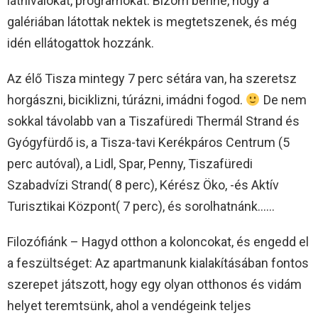
látnivalókat, programokat. Bízom benne, hogy a
galériában látottak nektek is megtetszenek, és még
idén ellátogattok hozzánk.
Az élő Tisza mintegy 7 perc sétára van, ha szeretsz
horgászni, biciklizni, túrázni, imádni fogod.
De nem
sokkal távolabb van a Tiszafüredi Thermál Strand és
Gyógyfürdő is, a Tisza-tavi Kerékpáros Centrum (5
perc autóval), a Lidl, Spar, Penny, Tiszafüredi
Szabadvízi Strand( 8 perc), Kérész Öko, -és Aktív
Turisztikai Központ( 7 perc), és sorolhatnánk……
Filozófiánk – Hagyd otthon a koloncokat, és engedd el
a feszültséget: Az apartmanunk kialakításában fontos
szerepet játszott, hogy egy olyan otthonos és vidám
helyet teremtsünk, ahol a vendégeink teljes