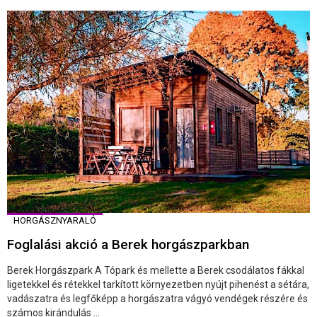
HORGÁSZNYARALÓ
Foglalási akció a Berek horgászparkban
Berek Horgászpark A Tópark és mellette a Berek csodálatos fákkal
ligetekkel és rétekkel tarkított környezetben nyújt pihenést a sétára,
vadászatra és legfőképp a horgászatra vágyó vendégek részére és
számos kirándulás ...