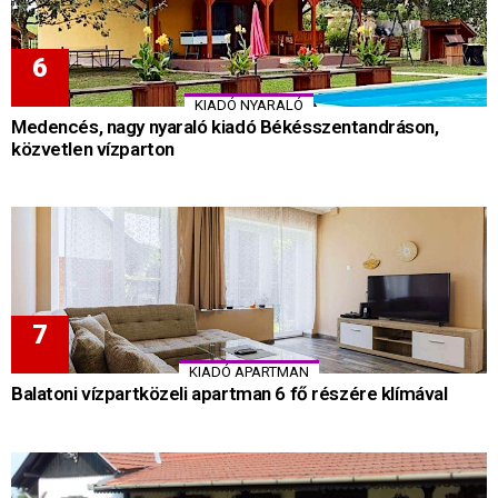
KIADÓ NYARALÓ
Medencés, nagy nyaraló kiadó Békésszentandráson,
közvetlen vízparton
KIADÓ APARTMAN
Balatoni vízpartközeli apartman 6 fő részére klímával