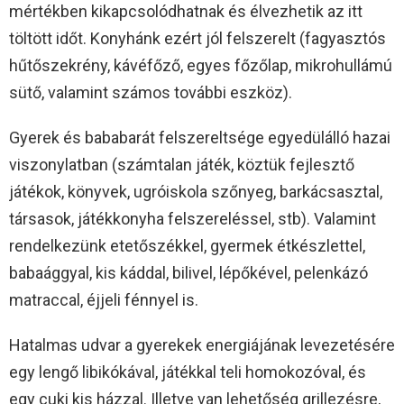
mértékben kikapcsolódhatnak és élvezhetik az itt
töltött időt. Konyhánk ezért jól felszerelt (fagyasztós
hűtőszekrény, kávéfőző, egyes főzőlap, mikrohullámú
sütő, valamint számos további eszköz).
Gyerek és bababarát felszereltsége egyedülálló hazai
viszonylatban (számtalan játék, köztük fejlesztő
játékok, könyvek, ugróiskola szőnyeg, barkácsasztal,
társasok, játékkonyha felszereléssel, stb). Valamint
rendelkezünk etetőszékkel, gyermek étkészlettel,
babaággyal, kis káddal, bilivel, lépőkével, pelenkázó
matraccal, éjjeli fénnyel is.
Hatalmas udvar a gyerekek energiájának levezetésére
egy lengő libikókával, játékkal teli homokozóval, és
egy cuki kis házzal. Illetve van lehetőség grillezésre,