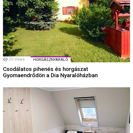
20
Views
HORGÁSZNYARALÓ
Csodálatos pihenés és horgászat
Gyomaendrődön a Dia Nyaralóházban