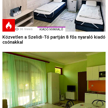
36
Views
KIADÓ NYARALÓ
Közvetlen a Szelidi-Tó partján 8 fős nyaraló kiadó
csónakkal