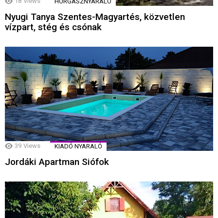
18
Views
HORGÁSZNYARALÓ
Nyugi Tanya Szentes-Magyartés, közvetlen
vízpart, stég és csónak
39
Views
KIADÓ NYARALÓ
Jordáki Apartman Siófok