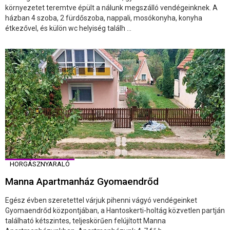
környezetet teremtve épült a nálunk megszálló vendégeinknek. A
házban 4 szoba, 2 fürdőszoba, nappali, mosókonyha, konyha
étkezővel, és külön wc helyiség találh ...
HORGÁSZNYARALÓ
Manna Apartmanház Gyomaendrőd
Egész évben szeretettel várjuk pihenni vágyó vendégeinket
Gyomaendrőd központjában, a Hantoskerti-holtág közvetlen partján
található kétszintes, teljeskörűen felújított Manna