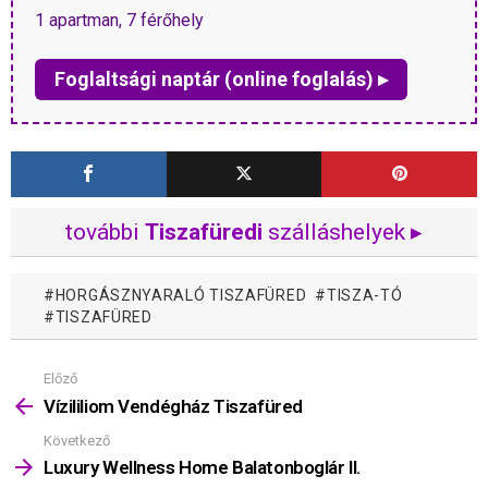
1 apartman, 7 férőhely
Foglaltsági naptár (online foglalás) ▸
további
Tiszafüredi
szálláshelyek ▸
HORGÁSZNYARALÓ TISZAFÜRED
TISZA-TÓ
TISZAFÜRED
Előző
Mutass
többet
Vízililiom Vendégház Tiszafüred
Következő
Luxury Wellness Home Balatonboglár II.