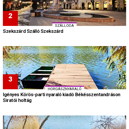
SZÁLLODA
Szekszárd Szálló Szekszárd
HORGÁSZNYARALÓ
Igényes Körös-parti nyaraló kiadó Békésszentandráson
Siratói holtág