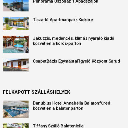
Panoráma Úszóház 1 Abádszalók
Tisza-tó Apartmanpark Kisköre
Jakuzzis, medencés, klímás nyaraló kiadó
közvetlen a körös-parton
CsapatBázis EgymásraFigyelő Központ Sarud
FELKAPOTT SZÁLLÁSHELYEK
Danubius Hotel Annabella Balatonfüred
közvetlen a balatonparton
Tiffany Szálló Balatonlelle