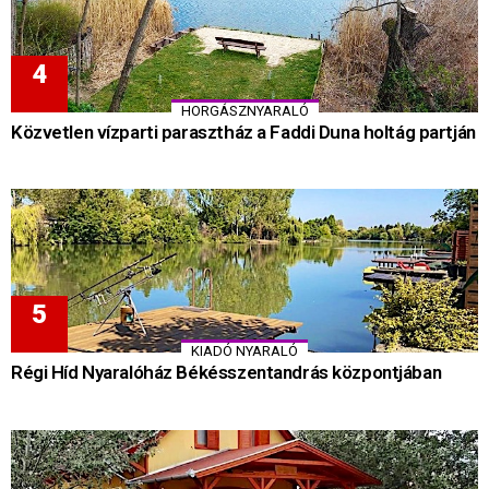
HORGÁSZNYARALÓ
Közvetlen vízparti parasztház a Faddi Duna holtág partján
KIADÓ NYARALÓ
Régi Híd Nyaralóház Békésszentandrás központjában