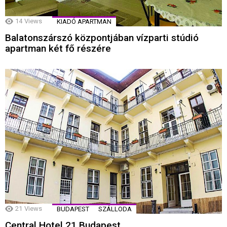
14
Views
KIADÓ APARTMAN
Balatonszárszó központjában vízparti stúdió
apartman két fő részére
21
Views
BUDAPEST
SZÁLLODA
Central Hotel 21 Budapest