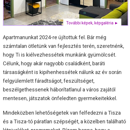
További képek, képgaléria ►
Apartmanunkat 2024-re újítottuk fel. Bár még
számtalan ötletünk van fejlesztés terén, szeretnénk,
hogy Ti is kiélvezhessétek munkánk gyümölcsét.
Célunk, hogy akár nagyobb családként, baráti
társaságként is kipihenhessétek nálunk az év során
felgyülemlett fáradtságot, feszültséget,
beszélgethessenek háborítatlanul a város zajától
mentesen, játszatok önfeledten gyermekeitekkel.
Mindeközben lehetőségetek van felfedezni a Tisza
és a Tisza-tó páratlan szépségét, a közelben található