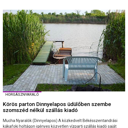
HORGÁSZNYARALÓ
Körös parton Dinnyelapos üdülőben szembe
szomszéd nélkül szállás kiadó
Mucha Nyaralók (Dinnyelapos) A közkedvelt Békésszentandrási
kákafoki holtágon igényes közvetlen vízparti szállás kiadó saját