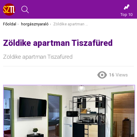
KERESÉS
Top 10
Itt vagy most:
Főoldal
horgásznyaraló
Zöldike apartman Tiszafüred
Zöldike apartman Tiszafüred
Zöldike apartman Tiszafüred
16
Views