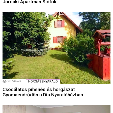
Jordáki Apartman Siófok
20
Views
HORGÁSZNYARALÓ
Csodálatos pihenés és horgászat
Gyomaendrődön a Dia Nyaralóházban