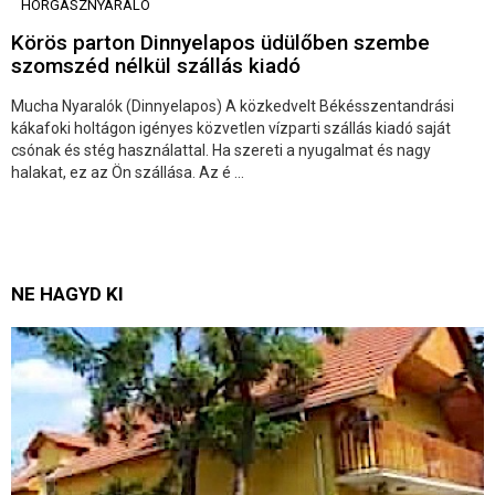
HORGÁSZNYARALÓ
Körös parton Dinnyelapos üdülőben szembe
szomszéd nélkül szállás kiadó
Mucha Nyaralók (Dinnyelapos) A közkedvelt Békésszentandrási
kákafoki holtágon igényes közvetlen vízparti szállás kiadó saját
csónak és stég használattal. Ha szereti a nyugalmat és nagy
halakat, ez az Ön szállása. Az é ...
NE HAGYD KI