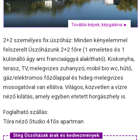
További képek, képgaléria ►
2+2 személyes fix úszóház: Minden kényelemmel
felszerelt Úszóházunk 2+2 főre (1 emeletes és 1
különálló ágy ami franciaággyá alakítható). Kiskonyha,
terasz, TV, melegvizes zuhanyzó, mobil bio wc, hűtő,
gáz/elektromos főzőlappal és hideg-melegvizes
mosogatóval van ellátva. Világos, közvetlen a vízre
néző kilátás, amely egyben etetett horgászhely is.
Foglalható szállás:
Tóra néző Studio 4 fős apartman
Stég Úszóházak árak és kedvezmények