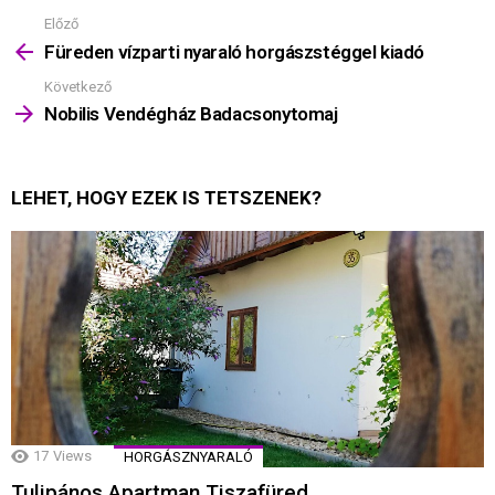
Előző
Mutass
többet
Füreden vízparti nyaraló horgászstéggel kiadó
Következő
Nobilis Vendégház Badacsonytomaj
LEHET, HOGY EZEK IS TETSZENEK?
17
Views
HORGÁSZNYARALÓ
Tulipános Apartman Tiszafüred