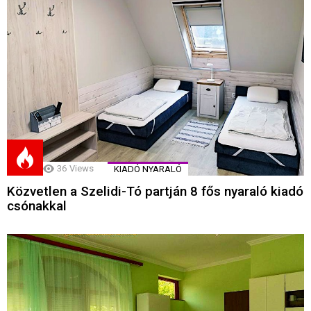
36
Views
KIADÓ NYARALÓ
Közvetlen a Szelidi-Tó partján 8 fős nyaraló kiadó
csónakkal