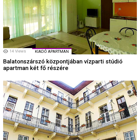
14
Views
KIADÓ APARTMAN
Balatonszárszó központjában vízparti stúdió
apartman két fő részére