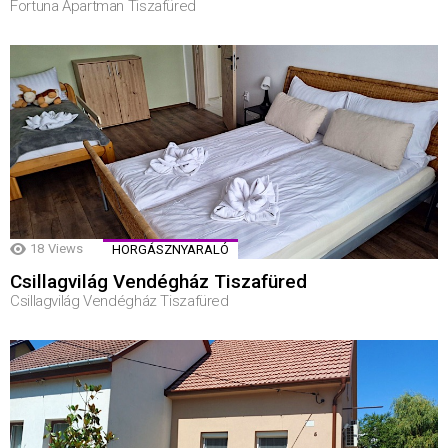
Fortuna Apartman Tiszafüred
18
Views
HORGÁSZNYARALÓ
Csillagvilág Vendégház Tiszafüred
Csillagvilág Vendégház Tiszafüred