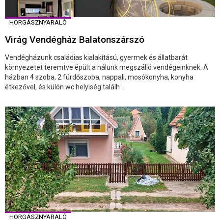
HORGÁSZNYARALÓ
Virág Vendégház Balatonszárszó
Vendégházunk családias kialakítású, gyermek és állatbarát
környezetet teremtve épült a nálunk megszálló vendégeinknek. A
házban 4 szoba, 2 fürdőszoba, nappali, mosókonyha, konyha
étkezővel, és külön wc helyiség találh ...
HORGÁSZNYARALÓ