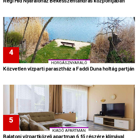
Régi Híd Nyaralóház Békésszentandrás központjában
HORGÁSZNYARALÓ
Közvetlen vízparti parasztház a Faddi Duna holtág partján
KIADÓ APARTMAN
Balatoni vízpartközeli apartman 6 fő részére klímával