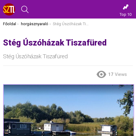
KERESÉS
Top 10
Itt vagy most:
Főoldal
horgásznyaraló
Stég Úszóházak Tiszafüred
Stég Úszóházak Tiszafüred
Stég Úszóházak Tiszafüred
17
Views