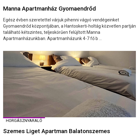
Manna Apartmanház Gyomaendrőd
Egész évben szeretettel várjuk pihenni vágyó vendégeinket
Gyomaendrőd központjában, a Hantoskerti-holtág közvetlen partján
található kétszintes, teljeskörűen felújított Manna
Apartmanházunkban. Apartmanházunk 4-7 fő b ...
HORGÁSZNYARALÓ
Szemes Liget Apartman Balatonszemes