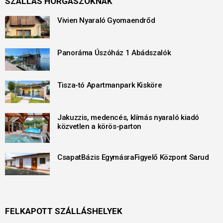
SZÁLLÁS HORGÁSZOKNAK
Vivien Nyaraló Gyomaendrőd
Panoráma Úszóház 1 Abádszalók
Tisza-tó Apartmanpark Kisköre
Jakuzzis, medencés, klímás nyaraló kiadó
közvetlen a körös-parton
CsapatBázis EgymásraFigyelő Központ Sarud
FELKAPOTT SZÁLLÁSHELYEK