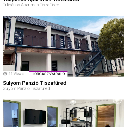
Tulipános Apartman Tiszafüred
11
Views
HORGÁSZNYARALÓ
Sulyom Panzió Tiszafüred
Sulyom Panzió Tiszafüred