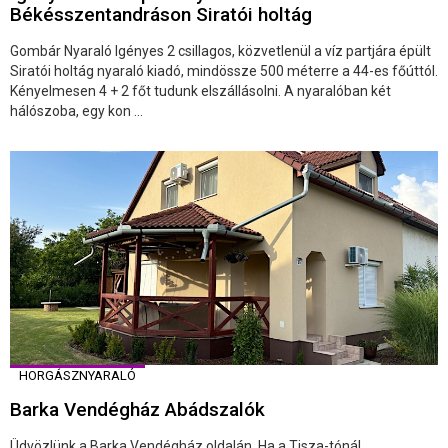
Békésszentandráson Siratói holtág
Gombár Nyaraló Igényes 2 csillagos, közvetlenül a víz partjára épült
Siratói holtág nyaraló kiadó, mindössze 500 méterre a 44-es főúttól.
Kényelmesen 4 + 2 főt tudunk elszállásolni. A nyaralóban két
hálószoba, egy kon ...
HORGÁSZNYARALÓ
Barka Vendégház Abádszalók
Üdvözlünk a Barka Vendégház oldalán. Ha a Tisza-tónál,