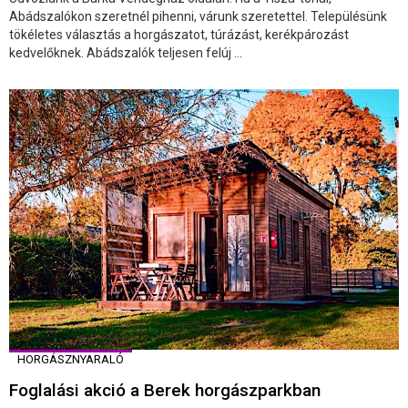
Abádszalókon szeretnél pihenni, várunk szeretettel. Településünk
tökéletes választás a horgászatot, túrázást, kerékpározást
kedvelőknek. Abádszalók teljesen felúj ...
HORGÁSZNYARALÓ
Foglalási akció a Berek horgászparkban