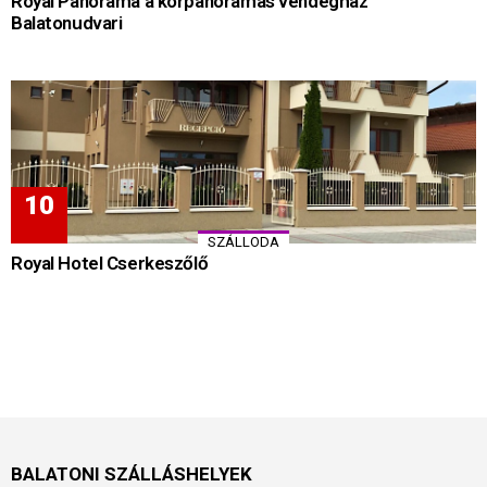
Royal Panoráma a körpanorámás vendégház
Balatonudvari
SZÁLLODA
Royal Hotel Cserkeszőlő
BALATONI SZÁLLÁSHELYEK