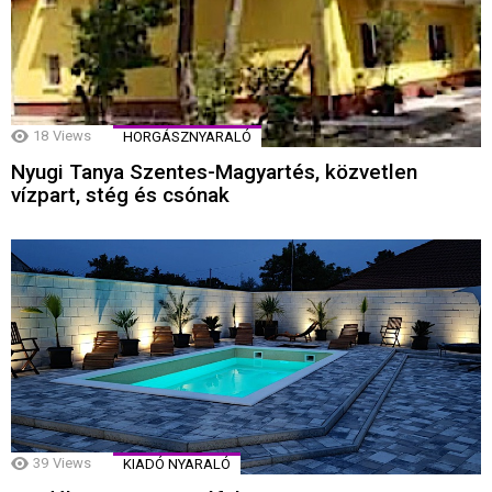
18
Views
HORGÁSZNYARALÓ
Nyugi Tanya Szentes-Magyartés, közvetlen
vízpart, stég és csónak
39
Views
KIADÓ NYARALÓ