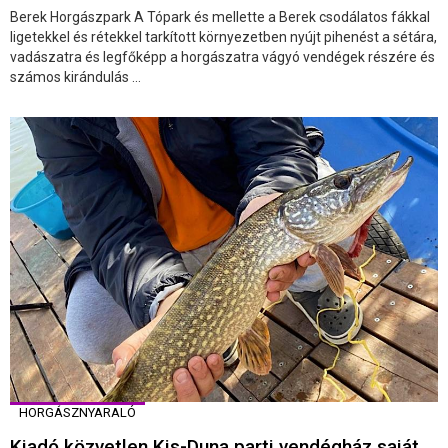
Berek Horgászpark A Tópark és mellette a Berek csodálatos fákkal
ligetekkel és rétekkel tarkított környezetben nyújt pihenést a sétára,
vadászatra és legfőképp a horgászatra vágyó vendégek részére és
számos kirándulás ...
HORGÁSZNYARALÓ
Kiadó közvetlen Kis-Duna parti vendégház saját