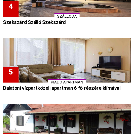
SZÁLLODA
Szekszárd Szálló Szekszárd
KIADÓ APARTMAN
Balatoni vízpartközeli apartman 6 fő részére klímával