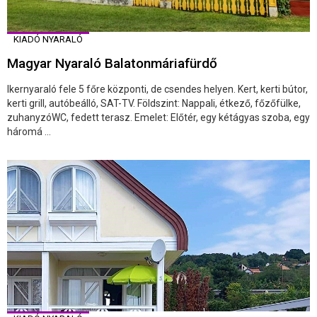
KIADÓ NYARALÓ
Magyar Nyaraló Balatonmáriafürdő
Ikernyaraló fele 5 főre központi, de csendes helyen. Kert, kerti bútor,
kerti grill, autóbeálló, SAT-TV. Földszint: Nappali, étkező, főzőfülke,
zuhanyzóWC, fedett terasz. Emelet: Előtér, egy kétágyas szoba, egy
háromá ...