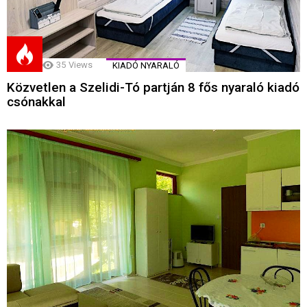
35
Views
KIADÓ NYARALÓ
Közvetlen a Szelidi-Tó partján 8 fős nyaraló kiadó
csónakkal