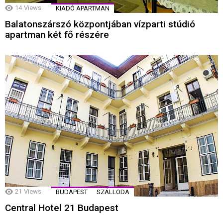
14
Views
KIADÓ APARTMAN
Balatonszárszó központjában vízparti stúdió
apartman két fő részére
21
Views
BUDAPEST
SZÁLLODA
Central Hotel 21 Budapest