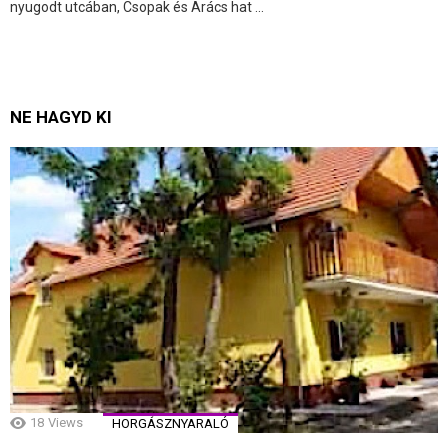
nyugodt utcában, Csopak és Arács hat ...
NE HAGYD KI
18
Views
HORGÁSZNYARALÓ