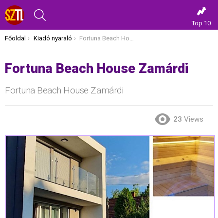
KERESÉS
Top 10
Itt vagy most:
Főoldal
Kiadó nyaraló
Fortuna Beach House Zamárdi
Fortuna Beach House Zamárdi
Fortuna Beach House Zamárdi
23
Views