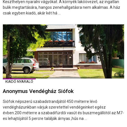
Keszthelyen nyaralni vágyókat. A környék lakóövezet, az ingatlan
bulik megtartására, hangos zenehallgatásra nem alkalmas. A ház
csak egyben kiadó, akár két há ...
KIADÓ NYARALÓ
Anonymus Vendégház Siófok
Siófok népszerű szabadstrandjától 450 méterre lévő
vendégházunkban várjuk szeretettel vendégeinket egész
évben.200 méterre a szabadifürdői vasút és buszmegállótól az M7-
es lehajtójától 5 percre találják árnyas ,hűs na ...