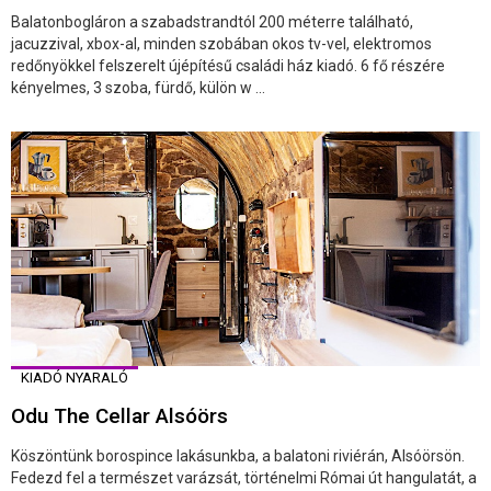
Balatonbogláron a szabadstrandtól 200 méterre található,
jacuzzival, xbox-al, minden szobában okos tv-vel, elektromos
redőnyökkel felszerelt újépítésű családi ház kiadó. 6 fő részére
kényelmes, 3 szoba, fürdő, külön w ...
KIADÓ NYARALÓ
Odu The Cellar Alsóörs
Köszöntünk borospince lakásunkba, a balatoni riviérán, Alsóörsön.
Fedezd fel a természet varázsát, történelmi Római út hangulatát, a