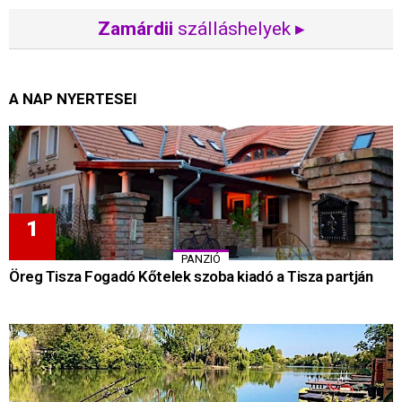
Zamárdii
szálláshelyek ▸
A NAP NYERTESEI
PANZIÓ
Öreg Tisza Fogadó Kőtelek szoba kiadó a Tisza partján