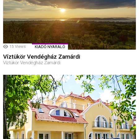
15
Views
KIADÓ NYARALÓ
Víztükör Vendégház Zamárdi
Víztükör Vendégház Zamárdi