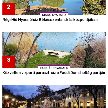
KIADÓ NYARALÓ
Régi Híd Nyaralóház Békésszentandrás központjában
HORGÁSZNYARALÓ
Közvetlen vízparti parasztház a Faddi Duna holtág partján