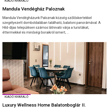
KIADÓ NYARALÓ
Mandula Vendégház Paloznak
Mandula Vendégházunk Paloznak község szőlőskertekkel
szegélyezett domboldalában található, balatoni panorámával. A
Hild-díjas településen számos látnivaló várja a turistákat,
éttermekkel és minőségi boraikról ismert, ...
KIADÓ NYARALÓ
Luxury Wellness Home Balatonboglár II.