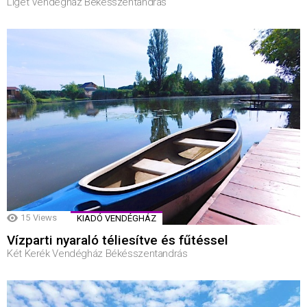
Liget Vendégház Békésszentandrás
15
Views
KIADÓ VENDÉGHÁZ
Vízparti nyaraló téliesítve és fűtéssel
Két Kerék Vendégház Békésszentandrás