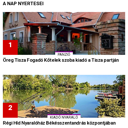
A NAP NYERTESEI
PANZIÓ
Öreg Tisza Fogadó Kőtelek szoba kiadó a Tisza partján
KIADÓ NYARALÓ
Régi Híd Nyaralóház Békésszentandrás központjában