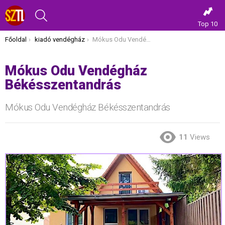
KERESÉS
Top 10
Itt vagy most:
Főoldal
kiadó vendégház
Mókus Odu Vendégház Békésszentandrás
Mókus Odu Vendégház
Békésszentandrás
Mókus Odu Vendégház Békésszentandrás
11
Views