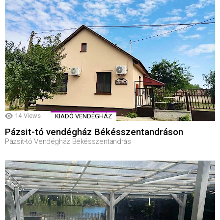
14
Views
KIADÓ VENDÉGHÁZ
Pázsit-tó vendégház Békésszentandráson
Pázsit-tó Vendégház Békésszentandrás