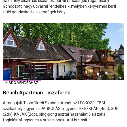
ház, mely alkalmas családok, baráti társaságok fogadására.
Gondozott, nagy udvarral rendelkezik, melyben kényelmes kerti
kiülő gondoskodik a vendégek kény ...
KIADÓ VENDÉGHÁZ
Beach Apartman Tiszafüred
A megújult Tiszafüredi Szabadstrandhoz LEGKÖZELEBBI
szálláshely Ingyenes PARKOLÁS, ingyenes KERÉKPÁR (4db), SUP
(2db), KAJAK (2db), ping-pong asztal használat 5 éjszaka
foglalástól ingyenes 4 órás csónaktúrát biztosít ...