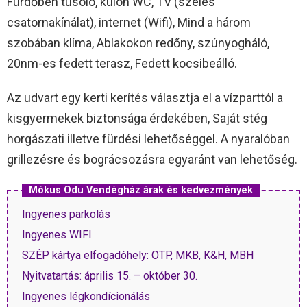
Fürdőben tusoló, külön WC, TV (széles
csatornakínálat), internet (Wifi), Mind a három
szobában klíma, Ablakokon redőny, szúnyogháló,
20nm-es fedett terasz, Fedett kocsibeálló.
Az udvart egy kerti kerítés választja el a vízparttól a
kisgyermekek biztonsága érdekében, Saját stég
horgászati illetve fürdési lehetőséggel. A nyaralóban
grillezésre és bográcsozásra egyaránt van lehetőség.
Mókus Odu Vendégház árak és kedvezmények
Ingyenes parkolás
Ingyenes WIFI
SZÉP kártya elfogadóhely: OTP, MKB, K&H, MBH
Nyitvatartás: április 15. – október 30.
Ingyenes légkondícionálás