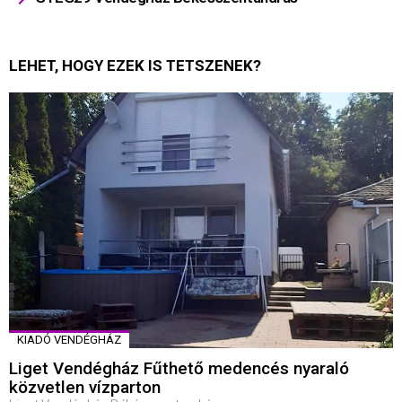
LEHET, HOGY EZEK IS TETSZENEK?
KIADÓ VENDÉGHÁZ
Liget Vendégház Fűthető medencés nyaraló
közvetlen vízparton