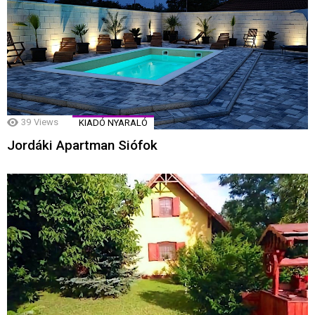
39
Views
KIADÓ NYARALÓ
Jordáki Apartman Siófok