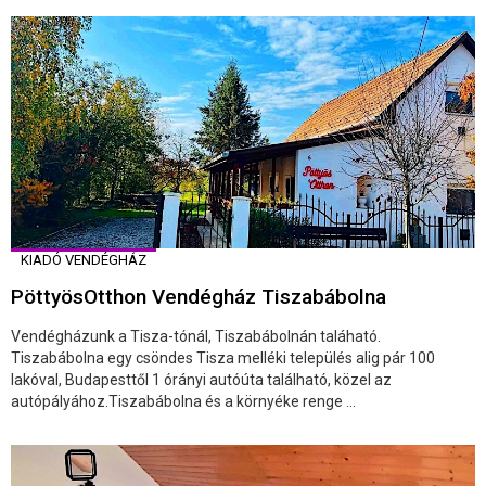
KIADÓ VENDÉGHÁZ
PöttyösOtthon Vendégház Tiszabábolna
Vendégházunk a Tisza-tónál, Tiszabábolnán taláható.
Tiszabábolna egy csöndes Tisza melléki település alig pár 100
lakóval, Budapesttől 1 órányi autóúta található, közel az
autópályához.Tiszabábolna és a környéke renge ...