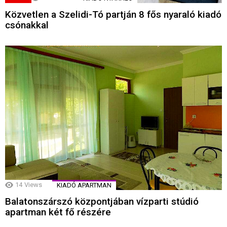
Közvetlen a Szelidi-Tó partján 8 fős nyaraló kiadó
csónakkal
14
Views
KIADÓ APARTMAN
Balatonszárszó központjában vízparti stúdió
apartman két fő részére