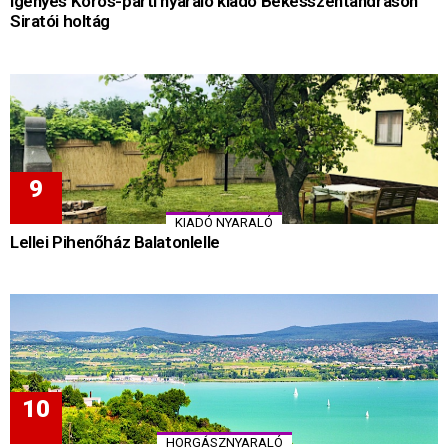
Igényes Körös-parti nyaraló kiadó Békésszentandráson
Siratói holtág
KIADÓ NYARALÓ
Lellei Pihenőház Balatonlelle
HORGÁSZNYARALÓ