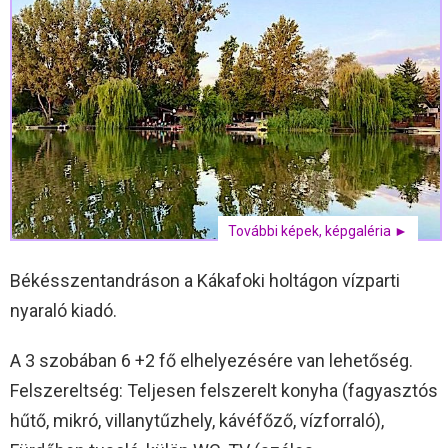
További képek, képgaléria ►
Békésszentandráson a Kákafoki holtágon vízparti
nyaraló kiadó.
A 3 szobában 6 +2 fő elhelyezésére van lehetőség.
Felszereltség: Teljesen felszerelt konyha (fagyasztós
hűtő, mikró, villanytűzhely, kávéfőző, vízforraló),