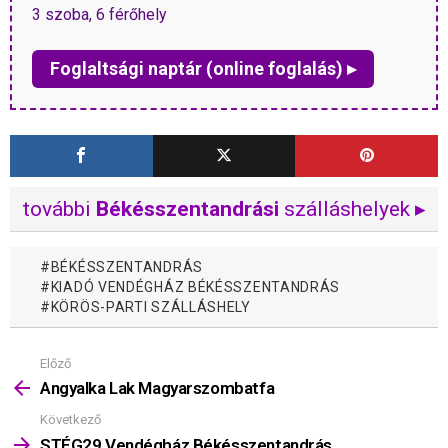
3 szoba, 6 férőhely
Foglaltsági naptár (online foglalás) ▸
további
Békésszentandrási
szálláshelyek ▸
BÉKÉSSZENTANDRÁS
KIADÓ VENDÉGHÁZ BÉKÉSSZENTANDRÁS
KÖRÖS-PARTI SZÁLLÁSHELY
Előző
Mutass
többet
Angyalka Lak Magyarszombatfa
Következő
STÉG29 Vendégház Békésszentandrás