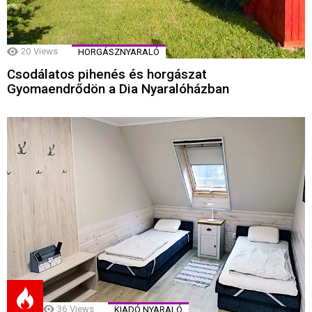
20
Views
HORGÁSZNYARALÓ
Csodálatos pihenés és horgászat
Gyomaendrődön a Dia Nyaralóházban
36
Views
KIADÓ NYARALÓ